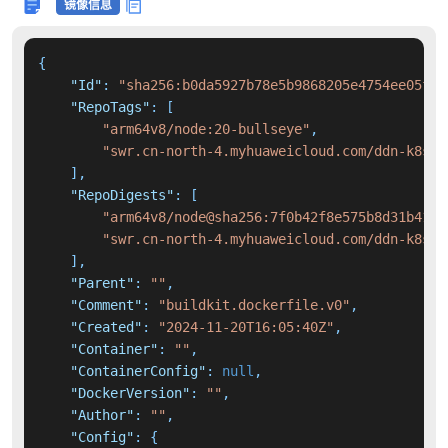
镜像信息
{
"Id"
:
"sha256:b0da5927b78e5b9868205e4754ee05f70
"RepoTags"
:
[
"arm64v8/node:20-bullseye"
,
"swr.cn-north-4.myhuaweicloud.com/ddn-k8s/d
]
,
"RepoDigests"
:
[
"arm64v8/node@sha256:7f0b42f8e575b8d31b4142
"swr.cn-north-4.myhuaweicloud.com/ddn-k8s/d
]
,
"Parent"
:
""
,
"Comment"
:
"buildkit.dockerfile.v0"
,
"Created"
:
"2024-11-20T16:05:40Z"
,
"Container"
:
""
,
"ContainerConfig"
:
null
,
"DockerVersion"
:
""
,
"Author"
:
""
,
"Config"
:
{