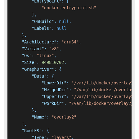
"Entrypoint"
:
[
"docker-entrypoint.sh"
]
,
"OnBuild"
:
null
,
"Labels"
:
null
}
,
"Architecture"
:
"arm64"
,
"Variant"
:
"v8"
,
"Os"
:
"linux"
,
"Size"
:
949810702
,
"GraphDriver"
:
{
"Data"
:
{
"LowerDir"
:
"/var/lib/docker/overlay2/9
"MergedDir"
:
"/var/lib/docker/overlay2/
"UpperDir"
:
"/var/lib/docker/overlay2/b
"WorkDir"
:
"/var/lib/docker/overlay2/b9
}
,
"Name"
:
"overlay2"
}
,
"RootFS"
:
{
"Type"
:
"layers"
,