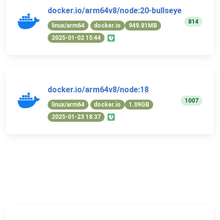
docker.io/arm64v8/node:20-bullseye
814
linux/arm64
docker.io
949.81MB
2025-01-02 15:44
docker.io/arm64v8/node:18
1007
linux/arm64
docker.io
1.09GB
2025-01-23 18:37