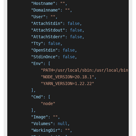
"Hostname"
:
""
,
"Domainname"
:
""
,
"User"
:
""
,
"AttachStdin"
:
false
,
"AttachStdout"
:
false
,
"AttachStderr"
:
false
,
"Tty"
:
false
,
"OpenStdin"
:
false
,
"StdinOnce"
:
false
,
"Env"
:
[
"PATH=/usr/local/sbin:/usr/local/bin:/u
"NODE_VERSION=20.18.1"
,
"YARN_VERSION=1.22.22"
]
,
"Cmd"
:
[
"node"
]
,
"Image"
:
""
,
"Volumes"
:
null
,
"WorkingDir"
:
""
,