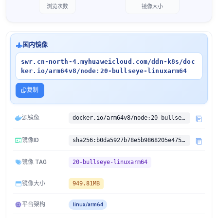
浏览次数
镜像大小
国内镜像
swr.cn-north-4.myhuaweicloud.com/ddn-k8s/doc
ker.io/arm64v8/node:20-bullseye-linuxarm64
复制
源镜像
docker.io/arm64v8/node:20-bullseye
镜像ID
sha256:b0da5927b78e5b9868205e4754ee05f709977788f9b201775c23db76241d435a
镜像 TAG
20-bullseye-linuxarm64
镜像大小
949.81MB
平台架构
linux/arm64