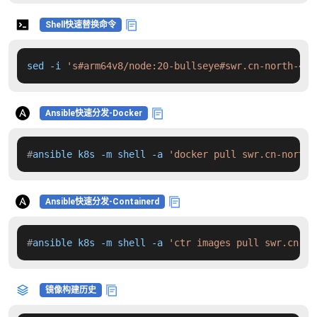
Shell快速替换命令
sed -i 
's#arm64v8/node:20-bullseye#swr.cn-north-4.m
Ansible快速分发-Docker
#
ansible k8s -m shell -a 
'docker pull swr.cn-north-
Ansible快速分发-Containerd
#
ansible k8s -m shell -a 
'ctr images pull swr.cn-no
镜像构建历史