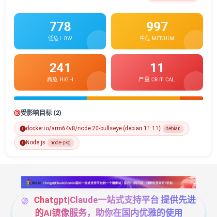
778
997
低危 LOW
中危 MEDIUM
241
11
高危 HIGH
严重 CRITICAL
受影响目标 (2)
docker.io/arm64v8/node:20-bullseye (debian 11.11)
debian
Node.js
node-pkg
Chatgpt|Claude一站式支持平台 提供先进
的AI镜像服务，助你在国内优雅的使用