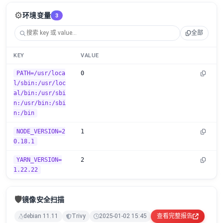
⚙️
环境变量
3
全部
KEY
VALUE
PATH=/usr/loca
0
l/sbin:/usr/loc
al/bin:/usr/sbi
n:/usr/bin:/sbi
n:/bin
NODE_VERSION=2
1
0.18.1
YARN_VERSION=
2
1.22.22
🛡️
镜像安全扫描
debian 11.11
Trivy
2025-01-02 15:45
查看完整报告