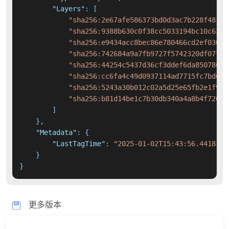
"Layers"
:
[
"sha256:2e67afe586373bd0d3ac7b228f48f3b
"sha256:9388b630c0f38cc5033194bc10c635f
"sha256:e9434acc8bec86e780466cd2ef030f8
"sha256:742684a9a7fb9727f5742320df07758
"sha256:44254c5437d36cf3ddef6da85078605
"sha256:cc6fa4c49d0937114ad7715fc7bd6ea
"sha256:5243a30b012c02a5d25e65fb2e1f974
"sha256:b81d14be1c7b30db340a4a8b4f72054
]
}
,
"Metadata"
:
{
"LastTagTime"
:
"2025-01-02T15:43:56.4418197
}
}
更多版本