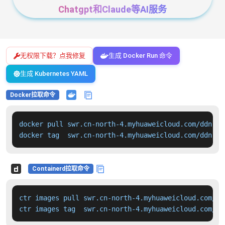
Chatgpt和Claude等AI服务
无权限下载？点我修复
生成 Docker Run 命令
生成 Kubernetes YAML
Docker拉取命令
docker pull swr.cn-north-4.myhuaweicloud.com/ddn-k8
docker tag  swr.cn-north-4.myhuaweicloud.com/ddn-k8
Containerd拉取命令
ctr images pull swr.cn-north-4.myhuaweicloud.com/dd
ctr images tag  swr.cn-north-4.myhuaweicloud.com/dd