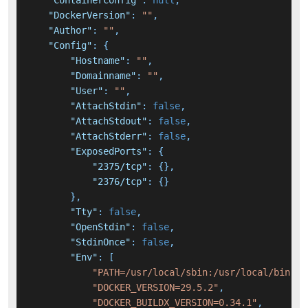
"ContainerConfig"
:
null
,
"DockerVersion"
:
""
,
"Author"
:
""
,
"Config"
:
{
"Hostname"
:
""
,
"Domainname"
:
""
,
"User"
:
""
,
"AttachStdin"
:
false
,
"AttachStdout"
:
false
,
"AttachStderr"
:
false
,
"ExposedPorts"
:
{
"2375/tcp"
:
{
}
,
"2376/tcp"
:
{
}
}
,
"Tty"
:
false
,
"OpenStdin"
:
false
,
"StdinOnce"
:
false
,
"Env"
:
[
"PATH=/usr/local/sbin:/usr/local/bin:/u
"DOCKER_VERSION=29.5.2"
,
"DOCKER_BUILDX_VERSION=0.34.1"
,