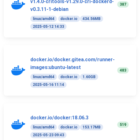
v1.4.0-critools-v1.29.0-cri-dockerd-
387
v0.3.11-1-debian
linux/amd64
docker.io
434.56MB
2025-05-12 14:33
docker.io/docker.gitea.com/runner-
images:ubuntu-latest
483
linux/amd64
docker.io
1.60GB
2025-05-16 11:14
docker.io/docker:18.06.3
519
linux/amd64
docker.io
153.17MB
2025-05-23 09:43