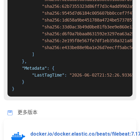
"sha256:62b7355323d86ff7d3c4add9902a931
"sha256:9545d7d6184c005607bb0ccef7f47b3
"sha256:1d658a9be451788a4724be573785722
"sha256:33d0ac3b49d0be81fb3ee9e860e12c2
"sha256:d6f0a7bbaa8631592e3297ea63a2538
"sha256:2e195f8e567fe7df1eb358a321a8b3e
"sha256:e433be88e9ba1e26d7eecff5abc5d83
]
}
,
"Metadata"
:
{
"LastTagTime"
:
"2026-06-02T21:52:26.9336509
}
}
更多版本
docker.io/docker.elastic.co/beats/filebeat:7.1