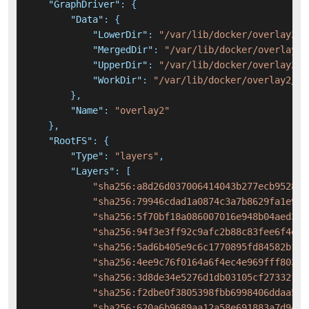
"GraphDriver"
:
{
"Data"
:
{
"LowerDir"
:
"/var/lib/docker/overlay2/7
"MergedDir"
:
"/var/lib/docker/overlay2/
"UpperDir"
:
"/var/lib/docker/overlay2/9
"WorkDir"
:
"/var/lib/docker/overlay2/94
}
,
"Name"
:
"overlay2"
}
,
"RootFS"
:
{
"Type"
:
"layers"
,
"Layers"
:
[
"sha256:a8d26d037006414043b277ecb952876
"sha256:79946cdad1a0874c3a7b8629fa1e90d
"sha256:5f70bf18a086007016e948b04aed3b8
"sha256:94f3e3ff92c9afc2b88c83fee6f4e60
"sha256:5ad6b405e9c6c1770895fd84582b148
"sha256:4ee9c76f0164a6f4ec4e969fff803ae
"sha256:3d8de34e5276d1db03105cf27332f81
"sha256:f2dbe0f3805398fbb6998406ddaa521
"sha256:620a6b9689aa12a58e691883a7d94d5