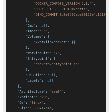
"DOCKER_COMPOSE_VERSION=5.1.4"
,
"DOCKER_TLS_CERTDIR=/certs"
,
"DIND_COMMIT=8d9e3502aba39127e4d12196da
]
,
"Cmd"
:
null
,
"Image"
:
""
,
"Volumes"
:
{
"/var/lib/docker"
:
{
}
}
,
"WorkingDir"
:
"/"
,
"Entrypoint"
:
[
"dockerd-entrypoint.sh"
]
,
"OnBuild"
:
null
,
"Labels"
:
null
}
,
"Architecture"
:
"arm64"
,
"Variant"
:
"v8"
,
"Os"
:
"linux"
,
"Size"
:
369717545
,