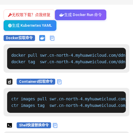
无权限下载？点我修复
生成 Docker Run 命令
生成 Kubernetes YAML
Docker拉取命令
docker pull swr.cn-north-4.myhuaweicloud.com/ddn-k8
docker tag  swr.cn-north-4.myhuaweicloud.com/ddn-k8
Containerd拉取命令
ctr images pull swr.cn-north-4.myhuaweicloud.com/dd
ctr images tag  swr.cn-north-4.myhuaweicloud.com/dd
Shell快速替换命令