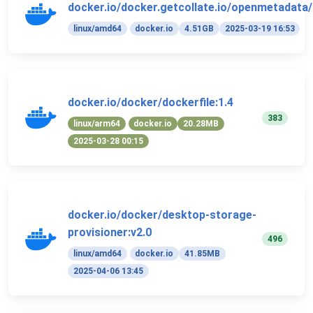
docker.io/docker.getcollate.io/openmetadata/i
linux/amd64
docker.io
4.51GB
2025-03-19 16:53
docker.io/docker/dockerfile:1.4
383
linux/arm64
docker.io
20.28MB
2025-03-28 00:15
docker.io/docker/desktop-storage-
provisioner:v2.0
496
linux/amd64
docker.io
41.85MB
2025-04-06 13:45