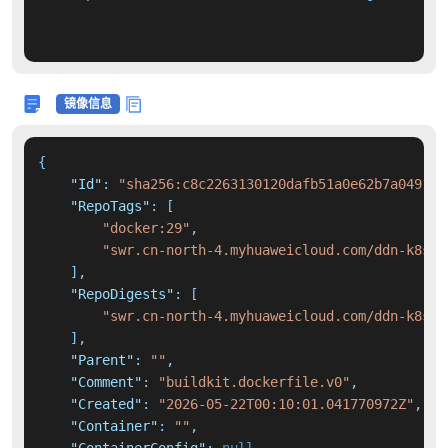
镜像信息
{
"Id"
:
"sha256:c8c2263130120dafb51a0e62b7a0491c3
"RepoTags"
:
[
"docker:29"
,
"swr.cn-north-4.myhuaweicloud.com/ddn-k8s/d
]
,
"RepoDigests"
:
[
"swr.cn-north-4.myhuaweicloud.com/ddn-k8s/d
]
,
"Parent"
:
""
,
"Comment"
:
"buildkit.dockerfile.v0"
,
"Created"
:
"2026-05-22T00:10:01.041770972Z"
,
"Container"
:
""
,