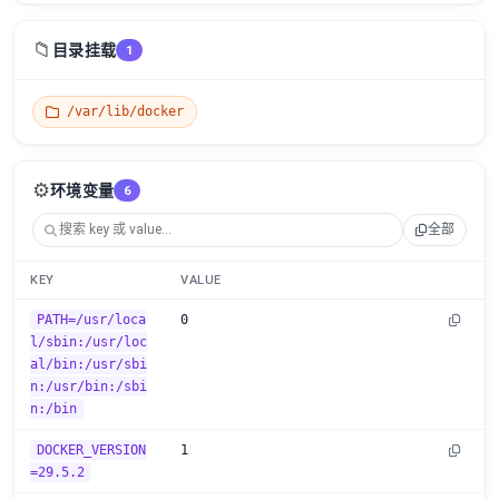
📁
目录挂载
1
/var/lib/docker
⚙️
环境变量
6
全部
KEY
VALUE
PATH=/usr/loca
0
l/sbin:/usr/loc
al/bin:/usr/sbi
n:/usr/bin:/sbi
n:/bin
DOCKER_VERSION
1
=29.5.2