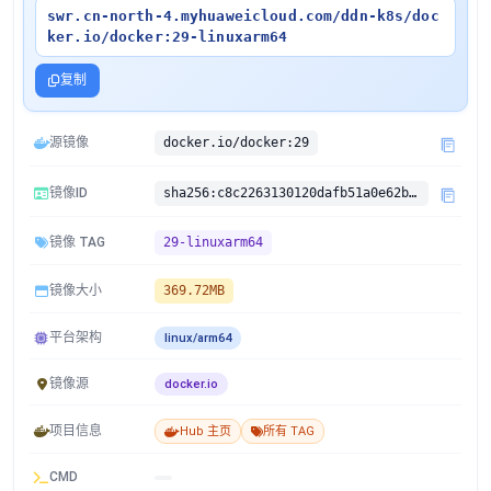
swr.cn-north-4.myhuaweicloud.com/ddn-k8s/doc
ker.io/docker:29-linuxarm64
复制
源镜像
docker.io/docker:29
镜像ID
sha256:c8c2263130120dafb51a0e62b7a0491c3a4af7758cc9da905ecc7f56b51d44a5
镜像 TAG
29-linuxarm64
镜像大小
369.72MB
平台架构
linux/arm64
镜像源
docker.io
项目信息
Hub 主页
所有 TAG
CMD