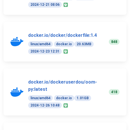
2024-12-21 08:06
docker.io/docker/dockerfile:1.4
848
linux/amd64
docker.io
20.63MB
2024-12-23 12:31
docker.io/dockeruserdou/oom-
py:latest
418
linux/amd64
docker.io
1.01GB
2024-12-26 10:48