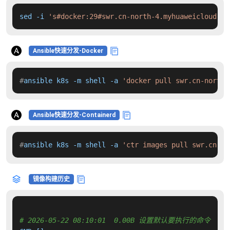
sed -i 
's#docker:29#swr.cn-north-4.myhuaweicloud.co
Ansible快速分发-Docker
#
ansible k8s -m shell -a 
'docker pull swr.cn-north-
Ansible快速分发-Containerd
#
ansible k8s -m shell -a 
'ctr images pull swr.cn-no
镜像构建历史
# 2026-05-22 08:10:01  0.00B 设置默认要执行的命令