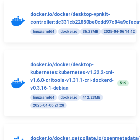
docker.io/docker/desktop-vpnkit-
controller:dc331cb22850be0cdd97c84a9cfeca
linux/amd64
docker.io
36.23MB
2025-04-06 14:42
docker.io/docker/desktop-
kubernetes:kubernetes-v1.32.2-cni-
v1.6.0-critools-v1.31.1-cri-dockerd-
519
v0.3.16-1-debian
linux/amd64
docker.io
412.23MB
2025-04-06 21:28
docker.io/docker.getcollate.io/openmetadata/