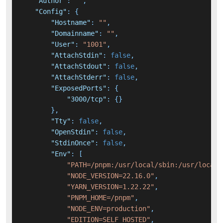
"Author"
:
""
,
"Config"
:
{
"Hostname"
:
""
,
"Domainname"
:
""
,
"User"
:
"1001"
,
"AttachStdin"
:
false
,
"AttachStdout"
:
false
,
"AttachStderr"
:
false
,
"ExposedPorts"
:
{
"3000/tcp"
:
{
}
}
,
"Tty"
:
false
,
"OpenStdin"
:
false
,
"StdinOnce"
:
false
,
"Env"
:
[
"PATH=/pnpm:/usr/local/sbin:/usr/local/
"NODE_VERSION=22.16.0"
,
"YARN_VERSION=1.22.22"
,
"PNPM_HOME=/pnpm"
,
"NODE_ENV=production"
,
"EDITION=SELF_HOSTED"
,