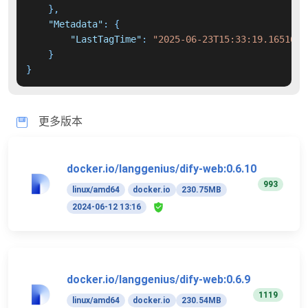
}
,
"Metadata"
:
{
"LastTagTime"
:
"2025-06-23T15:33:19.1651632
}
}
更多版本
docker.io/langgenius/dify-web:0.6.10
993
linux/amd64
docker.io
230.75MB
2024-06-12 13:16
docker.io/langgenius/dify-web:0.6.9
1119
linux/amd64
docker.io
230.54MB