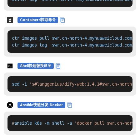
Containerd拉取命令
ctr images pull swr.cn-north-4.myhuaweicloud.com/dd
ctr images tag  swr.cn-north-4.myhuaweicloud.com/dd
Shell快速替换命令
sed -i 
's#langgenius/dify-web:1.4.1#swr.cn-north-4.
Ansible快速分发-Docker
#
ansible k8s -m shell -a 
'docker pull swr.cn-north-