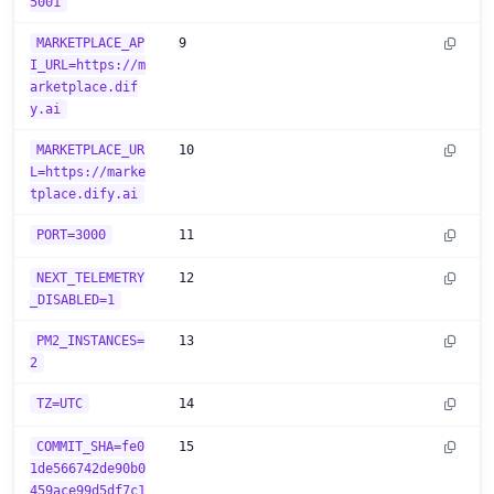
5001
MARKETPLACE_AP
9
I_URL=https://m
arketplace.dif
y.ai
MARKETPLACE_UR
10
L=https://marke
tplace.dify.ai
PORT=3000
11
NEXT_TELEMETRY
12
_DISABLED=1
PM2_INSTANCES=
13
2
TZ=UTC
14
COMMIT_SHA=fe0
15
1de566742de90b0
459ace99d5df7c1