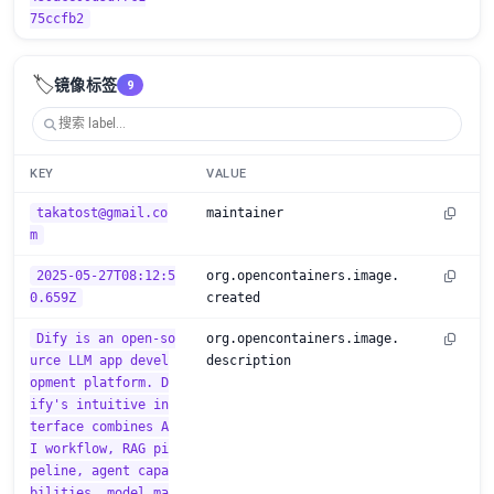
75ccfb2
🏷️
镜像标签
9
KEY
VALUE
takatost@gmail.co
maintainer
m
2025-05-27T08:12:5
org.opencontainers.image.
0.659Z
created
Dify is an open-so
org.opencontainers.image.
urce LLM app devel
description
opment platform. D
ify's intuitive in
terface combines A
I workflow, RAG pi
peline, agent capa
bilities, model ma