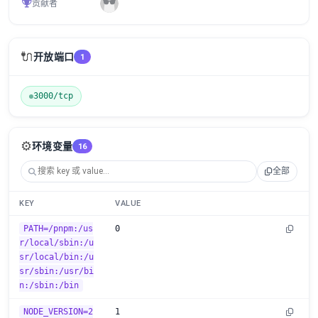
贡献者
🔌
开放端口
1
3000/tcp
⚙️
环境变量
16
全部
KEY
VALUE
PATH=/pnpm:/us
0
r/local/sbin:/u
sr/local/bin:/u
sr/sbin:/usr/bi
n:/sbin:/bin
NODE_VERSION=2
1