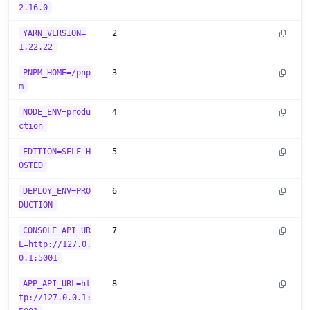
2.16.0
YARN_VERSION=
2
1.22.22
PNPM_HOME=/pnp
3
m
NODE_ENV=produ
4
ction
EDITION=SELF_H
5
OSTED
DEPLOY_ENV=PRO
6
DUCTION
CONSOLE_API_UR
7
L=http://127.0.
0.1:5001
APP_API_URL=ht
8
tp://127.0.0.1: