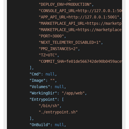
"DEPLOY_ENV=PRODUCTION"
,
"CONSOLE_API_URL=http://127.0.0.1:5001"
"APP_API_URL=http://127.0.0.1:5001"
,
"MARKETPLACE_API_URL=https://marketplac
"MARKETPLACE_URL=https://marketplace.di
"PORT=3000"
,
"NEXT_TELEMETRY_DISABLED=1"
,
"PM2_INSTANCES=2"
,
"TZ=UTC"
,
"COMMIT_SHA=fe01de566742de90b0459ace99d
]
,
"Cmd"
:
null
,
"Image"
:
""
,
"Volumes"
:
null
,
"WorkingDir"
:
"/app/web"
,
"Entrypoint"
:
[
"/bin/sh"
,
"./entrypoint.sh"
]
,
"OnBuild"
:
null
,