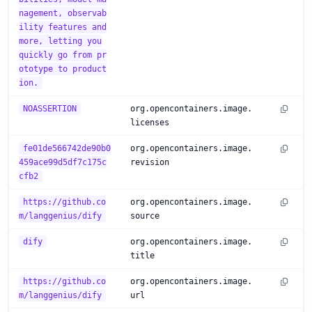
nagement, observab
ility features and
more, letting you
quickly go from pr
ototype to product
ion.
NOASSERTION
org.opencontainers.image.
licenses
fe01de566742de90b0
org.opencontainers.image.
459ace99d5df7c175c
revision
cfb2
https://github.co
org.opencontainers.image.
m/langgenius/dify
source
dify
org.opencontainers.image.
title
https://github.co
org.opencontainers.image.
m/langgenius/dify
url