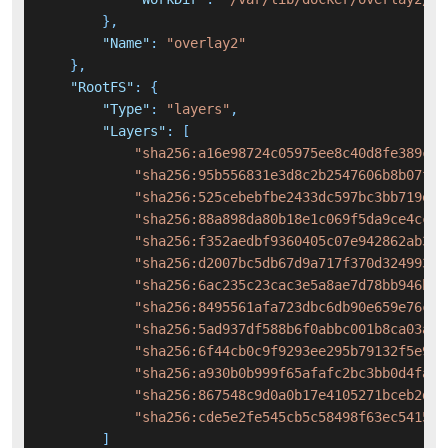
}
,
"Name"
:
"overlay2"
}
,
"RootFS"
:
{
"Type"
:
"layers"
,
"Layers"
:
[
"sha256:a16e98724c05975ee8c40d8fe389c34
"sha256:95b556831e3d8c2b2547606b8b07f27
"sha256:525cebebfbe2433dc597bc3bb719e3e
"sha256:88a898da80b18e1c069f5da9ce4ccc1
"sha256:f352aedbf9360405c07e942862ab341
"sha256:d2007bc5db67d9a717f370d324993a8
"sha256:6ac235c23cac3e5a8ae7d78bb946bd8
"sha256:8495561afa723dbc6db90e659e76ce8
"sha256:5ad937df588b6f0abbc001b8ca03ad9
"sha256:6f44cb0c9f9293ee295b79132f5e9b0
"sha256:a930b0b999f65afafc2bc3bb0d4fa44
"sha256:867548c9d0a0b17e4105271bceb2da2
"sha256:cde5e2fe545cb5c58498f63ec541596
]