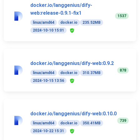
docker.io/langgenius/dify-
web:release-0.9.1-fix1
1537
linux/amd64
docker.io
235.52MB
2024-10-10 15:01
docker.io/langgenius/dify-web:0.9.2
878
linux/amd64
docker.io
310.37MB
2024-10-15 13:56
docker.io/langgenius/dify-web:0.10.0
739
linux/amd64
docker.io
350.41MB
2024-10-22 15:31