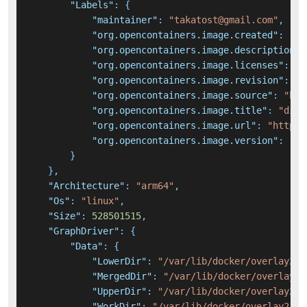
"Labels"
:
{
"maintainer"
:
"takatost@gmail.com"
,
"org.opencontainers.image.created"
:
"20
"org.opencontainers.image.description"
:
"org.opencontainers.image.licenses"
:
"N
"org.opencontainers.image.revision"
:
"f
"org.opencontainers.image.source"
:
"htt
"org.opencontainers.image.title"
:
"dify
"org.opencontainers.image.url"
:
"https:
"org.opencontainers.image.version"
:
"1.
}
}
,
"Architecture"
:
"arm64"
,
"Os"
:
"linux"
,
"Size"
:
528501515
,
"GraphDriver"
:
{
"Data"
:
{
"LowerDir"
:
"/var/lib/docker/overlay2/4
"MergedDir"
:
"/var/lib/docker/overlay2/
"UpperDir"
:
"/var/lib/docker/overlay2/a
"WorkDir"
:
"/var/lib/docker/overlay2/a9