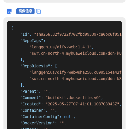
镜像信息
{
"Id"
:
"sha256:32f9722f702fbd993397ca0bc6f05162c
"RepoTags"
:
[
"langgenius/dify-web:1.4.1"
,
"swr.cn-north-4.myhuaweicloud.com/ddn-k8s/d
]
,
"RepoDigests"
:
[
"langgenius/dify-web@sha256:c8995154a42f26a
"swr.cn-north-4.myhuaweicloud.com/ddn-k8s/d
]
,
"Parent"
:
""
,
"Comment"
:
"buildkit.dockerfile.v0"
,
"Created"
:
"2025-05-27T07:41:01.108768943Z"
,
"Container"
:
""
,
"ContainerConfig"
:
null
,
"DockerVersion"
:
""
,