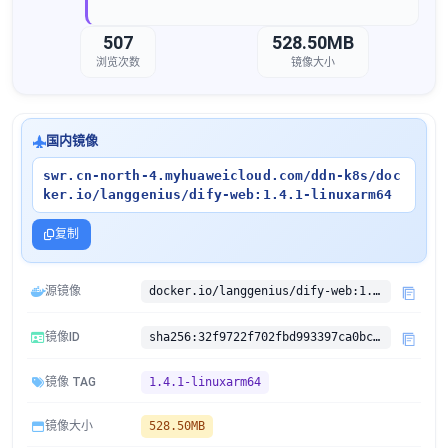
507
528.50MB
浏览次数
镜像大小
国内镜像
swr.cn-north-4.myhuaweicloud.com/ddn-k8s/doc
ker.io/langgenius/dify-web:1.4.1-linuxarm64
复制
源镜像
docker.io/langgenius/dify-web:1.4.1
镜像ID
sha256:32f9722f702fbd993397ca0bc6f05162ca7df760921a0ed72fd675028e18b5b7
镜像 TAG
1.4.1-linuxarm64
镜像大小
528.50MB