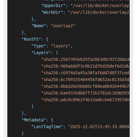
"UpperDir"
:
"/var/lib/docker/overlay2/4
"WorkDir"
:
"/var/lib/docker/overlay2/40
}
,
"Name"
:
"overlay2"
}
,
"RootFS"
:
{
"Type"
:
"layers"
,
"Layers"
:
[
"sha256:256f393e029fa2063d8c93720da36a7
"sha256:409a60df3c0b21d35d20def6d1db34b
"sha256:c6974a5a45a38faf6dd7d8f37ced37c
"sha256:bc709155484456fd652ac8135d3d8c4
"sha256:8bbd26e5bb80cf88ea0b926449672e0
"sha256:6ae937ed687f7263781dc1b9b593521
"sha256:adc0c8962f4633ad6cbeb72957de542
]
}
,
"Metadata"
:
{
"LastTagTime"
:
"2025-12-02T13:45:19.0894259
}