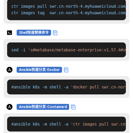
ctr images pull swr.cn-north-4.myhuaweicloud.com/dd
ctr images tag  swr.cn-north-4.myhuaweicloud.com/dd
Shell快速替换命令
sed -i 
's#metabase/metabase-enterprise:v1.57.4#swr.
Ansible快速分发-Docker
#
ansible k8s -m shell -a 
'docker pull swr.cn-north-
Ansible快速分发-Containerd
#
ansible k8s -m shell -a 
'ctr images pull swr.cn-no