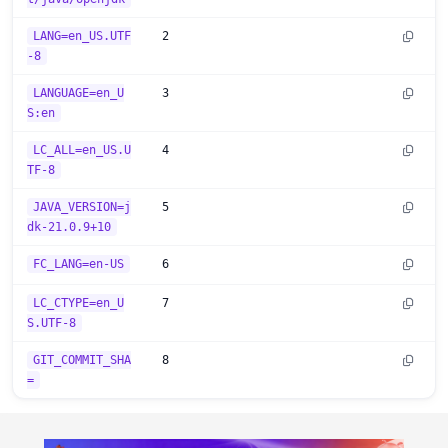
LANG=en_US.UTF
2
-8
LANGUAGE=en_U
3
S:en
LC_ALL=en_US.U
4
TF-8
JAVA_VERSION=j
5
dk-21.0.9+10
FC_LANG=en-US
6
LC_CTYPE=en_U
7
S.UTF-8
GIT_COMMIT_SHA
8
=