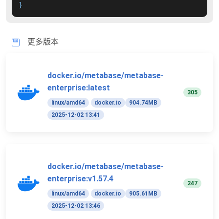
}
更多版本
docker.io/metabase/metabase-
enterprise:latest
305
linux/amd64
docker.io
904.74MB
2025-12-02 13:41
docker.io/metabase/metabase-
enterprise:v1.57.4
247
linux/amd64
docker.io
905.61MB
2025-12-02 13:46