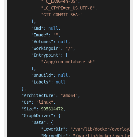
"FC_LANG=en-US"
,
"LC_CTYPE=en_US.UTF-8"
,
"GIT_COMMIT_SHA="
]
,
"Cmd"
:
null
,
"Image"
:
""
,
"Volumes"
:
null
,
"WorkingDir"
:
"/"
,
"Entrypoint"
:
[
"/app/run_metabase.sh"
]
,
"OnBuild"
:
null
,
"Labels"
:
null
}
,
"Architecture"
:
"amd64"
,
"Os"
:
"linux"
,
"Size"
:
905614472
,
"GraphDriver"
:
{
"Data"
:
{
"LowerDir"
:
"/var/lib/docker/overlay2/d
"MergedDir"
:
"/var/lib/docker/overlay2/