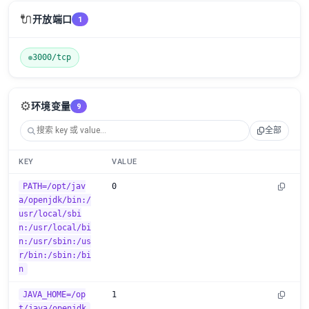
🔌
开放端口
1
3000/tcp
⚙️
环境变量
9
全部
KEY
VALUE
PATH=/opt/jav
0
a/openjdk/bin:/
usr/local/sbi
n:/usr/local/bi
n:/usr/sbin:/us
r/bin:/sbin:/bi
n
JAVA_HOME=/op
1
t/java/openjdk