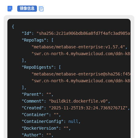
镜像信息
{
"Id"
:
"sha256:2c21a906bdb86a8fd7f4afc3ad985afab
"RepoTags"
:
[
"metabase/metabase-enterprise:v1.57.4"
,
"swr.cn-north-4.myhuaweicloud.com/ddn-k8s/d
]
,
"RepoDigests"
:
[
"metabase/metabase-enterprise@sha256:f456fd
"swr.cn-north-4.myhuaweicloud.com/ddn-k8s/d
]
,
"Parent"
:
""
,
"Comment"
:
"buildkit.dockerfile.v0"
,
"Created"
:
"2025-11-25T19:32:24.736927671Z"
,
"Container"
:
""
,
"ContainerConfig"
:
null
,
"DockerVersion"
:
""
,
"Author"
:
""
,