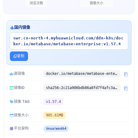
浏览次数
镜像大小
国内镜像
swr.cn-north-4.myhuaweicloud.com/ddn-k8s/doc
ker.io/metabase/metabase-enterprise:v1.57.4
复制
源镜像
docker.io/metabase/metabase-enterprise:v1.57.4
镜像ID
sha256:2c21a906bdb86a8fd7f4afc3ad985afabb6b4e14dbd06a2b9d9a7070e8ded57c
镜像 TAG
v1.57.4
镜像大小
905.61MB
平台架构
linux/amd64