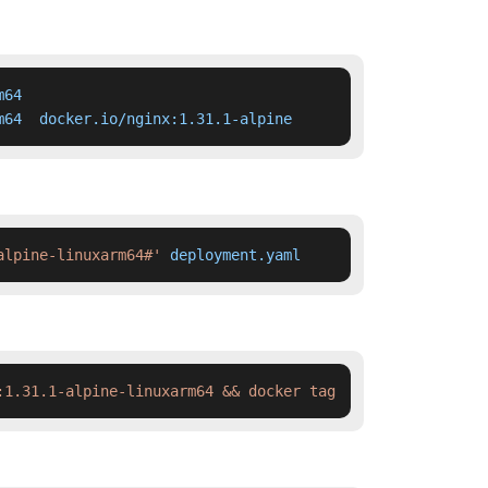
64

m64  docker.io/nginx:1.31.1-alpine
alpine-linuxarm64#'
 deployment.yaml
:1.31.1-alpine-linuxarm64 && docker tag  swr.cn-north-4.