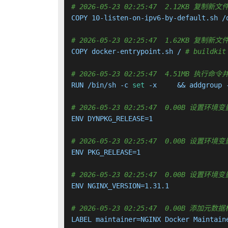
# 2026-05-23 02:25:47  2.12KB 复
COPY 10-listen-on-ipv6-by-default.sh /
# 2026-05-23 02:25:47  1.62KB 复
COPY docker-entrypoint.sh / 
# buildkit
# 2026-05-23 02:25:47  4.51MB 执
RUN /bin/sh -c 
set
 -x     && addgroup 
# 2026-05-23 02:25:47  0.00B 设置环境变量
ENV DYNPKG_RELEASE=1

# 2026-05-23 02:25:47  0.00B 设置环境变量
ENV PKG_RELEASE=1

# 2026-05-23 02:25:47  0.00B 设置环境变量
ENV NGINX_VERSION=1.31.1

# 2026-05-23 02:25:47  0.00B 添加元数
LABEL maintainer=NGINX Docker Maintaine