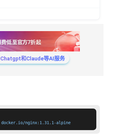
tgpt和Claude等AI服务
 docker.io/nginx:1.31.1-alpine