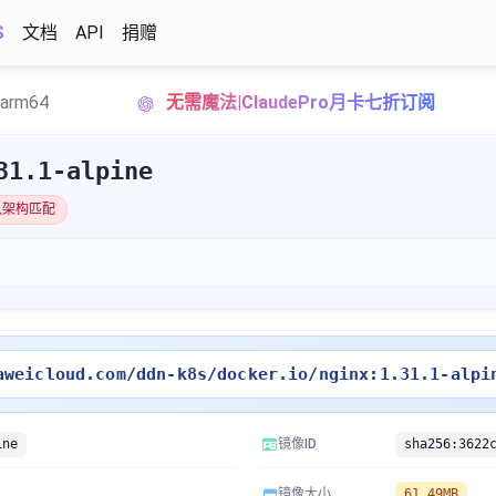
S
文档
API
捐赠
uxarm64
无需魔法|ClaudePro月卡七折订阅
31.1-alpine
认架构匹配
。
aweicloud.com/ddn-k8s/docker.io/nginx:1.31.1-alpi
ine
镜像ID
镜像大小
61.49MB