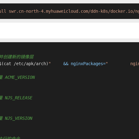
ull swr.cn-north-4.myhuaweicloud.com/ddn-k8s/docker.io/n
执行命令并创建新的镜像层
$(cat /etc/apk/arch)
"
     && nginxPackages=
"         ngi
 ACME_VERSION
 NJS_RELEASE
 NJS_VERSION
认要执行的命令