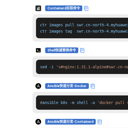
Containerd拉取命令
ctr images pull swr.cn-north-4.myhuawe
ctr images tag  swr.cn-north-4.myhuawe
Shell快速替换命令
sed -i 
's#nginx:1.31.1-alpine#swr.cn-n
Ansible快速分发-Docker
#
ansible k8s -m shell -a 
'docker pull 
Ansible快速分发-Containerd