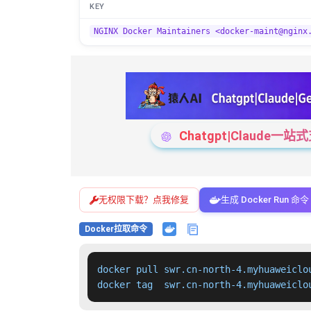
KEY
NGINX Docker Maintainers <docker-maint@nginx
Chatgpt|Claude
无权限下载？点我修复
生成 Docker Run 命令
Docker拉取命令
docker pull swr.cn-north-4.myhuaweiclo
docker tag  swr.cn-north-4.myhuaweiclo