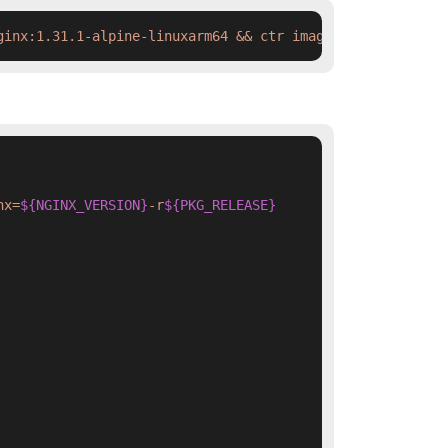
ginx:1.31.1-alpine-linuxarm64 && ctr images tag  swr.cn-
nx=
${NGINX_VERSION}
-r
${PKG_RELEASE}
         nginx-module