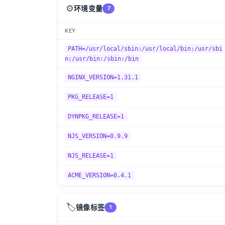
⚙️
环境变量
7
KEY
PATH=/usr/local/sbin:/usr/local/bin:/usr/sbi
n:/usr/bin:/sbin:/bin
NGINX_VERSION=1.31.1
PKG_RELEASE=1
DYNPKG_RELEASE=1
NJS_VERSION=0.9.9
NJS_RELEASE=1
ACME_VERSION=0.4.1
🏷️
镜像标签
1