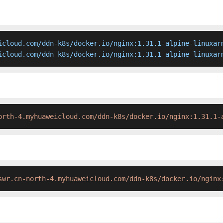
icloud.com/ddn-k8s/docker.io/nginx:1.31.1-alpine-linuxarm
icloud.com/ddn-k8s/docker.io/nginx:1.31.1-alpine-linuxar
orth-4.myhuaweicloud.com/ddn-k8s/docker.io/nginx:1.31.1-
swr.cn-north-4.myhuaweicloud.com/ddn-k8s/docker.io/nginx