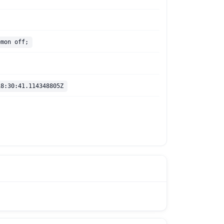
emon off;
18:30:41.114348805Z