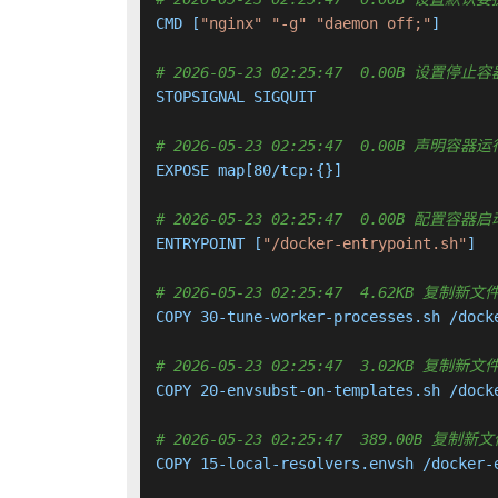
CMD [
"nginx"
"-g"
"daemon off;"
]

# 2026-05-23 02:25:47  0.00B 设
STOPSIGNAL SIGQUIT

# 2026-05-23 02:25:47  0.00B 声明
EXPOSE map[80/tcp:{}]

# 2026-05-23 02:25:47  0.00B 配置
ENTRYPOINT [
"/docker-entrypoint.sh"
]

# 2026-05-23 02:25:47  4.62KB 复
COPY 30-tune-worker-processes.sh /dock
# 2026-05-23 02:25:47  3.02KB 复
COPY 20-envsubst-on-templates.sh /dock
# 2026-05-23 02:25:47  389.00B 
COPY 15-local-resolvers.envsh /docker-