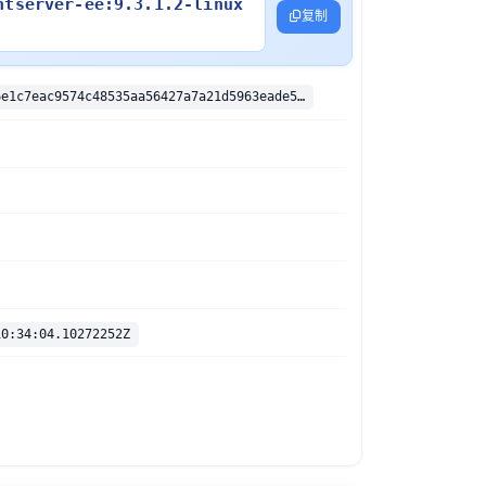
ntserver-ee:9.3.1.2-linux
复制
sha256:33846e1c7eac9574c48535aa56427a7a21d5963eade53c5d8149c0baff1b4e04
10:34:04.10272252Z