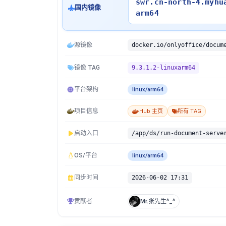
swr.cn-north-4.myhu
国内镜像
arm64
源镜像
docker.io/onlyoffice/docum
镜像 TAG
9.3.1.2-linuxarm64
平台架构
linux/arm64
项目信息
Hub 主页
所有 TAG
启动入口
/app/ds/run-document-serve
OS/平台
linux/arm64
同步时间
2026-06-02 17:31
贡献者
Mr.张先生^_^