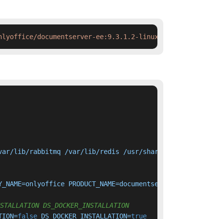
nlyoffice/documentserver-ee:9.3.1.2-linuxarm64 && ctr im
ar/lib/rabbitmq /var/lib/redis /usr/share/fonts/truetype
Y_NAME=onlyoffice PRODUCT_NAME=documentserver PRODUCT_ED
TALLATION DS_DOCKER_INSTALLATION
TION=
false
 DS_DOCKER_INSTALLATION=
true