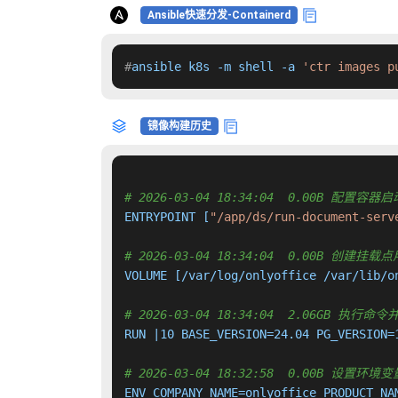
Ansible快速分发-Containerd
#
ansible k8s -m shell -a 
'ctr images p
镜像构建历史
# 2026-03-04 18:34:04  0.00B 配置
ENTRYPOINT [
"/app/ds/run-document-serv
# 2026-03-04 18:34:04  0.00B 创
VOLUME [/var/log/onlyoffice /var/lib/o
# 2026-03-04 18:34:04  2.06GB 执
RUN |10 BASE_VERSION=24.04 PG_VERSION=
# 2026-03-04 18:32:58  0.00B 设置环境变量 C
ENV COMPANY_NAME=onlyoffice PRODUCT_NA