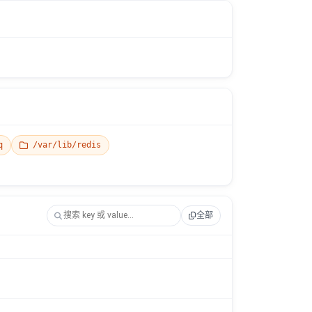
q
/var/lib/redis
全部