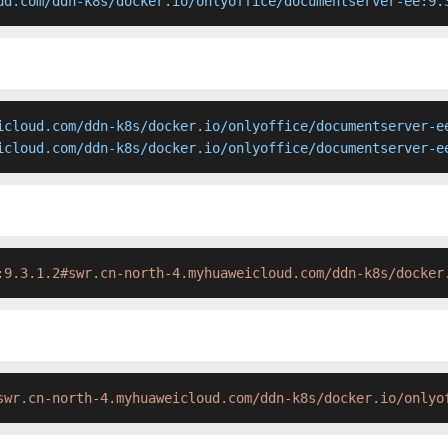
ud.com/ddn-k8s/docker.io/onlyoffice/documentserver-ee:9.
icloud.com/ddn-k8s/docker.io/onlyoffice/documentserver-ee
icloud.com/ddn-k8s/docker.io/onlyoffice/documentserver-e
:9.3.1.2#swr.cn-north-4.myhuaweicloud.com/ddn-k8s/docker
swr.cn-north-4.myhuaweicloud.com/ddn-k8s/docker.io/onlyo