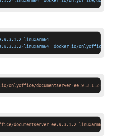
3.1.2-linuxarm64  docker.io/onlyoffice/documentserver-ee
:9.3.1.2-linuxarm64

e:9.3.1.2-linuxarm64  docker.io/onlyoffice/documentserve
.io/onlyoffice/documentserver-ee:9.3.1.2-linuxarm64#'
 de
ffice/documentserver-ee:9.3.1.2-linuxarm64 && docker tag