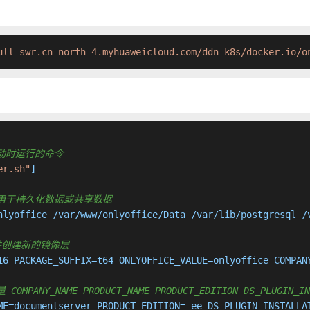
ull swr.cn-north-4.myhuaweicloud.com/ddn-k8s/docker.io/o
容器启动时运行的命令
er.sh"
]

建挂载点用于持久化数据或共享数据
nlyoffice /var/www/onlyoffice/Data /var/lib/postgresql /v
行命令并创建新的镜像层
16 PACKAGE_SUFFIX=t64 ONLYOFFICE_VALUE=onlyoffice COMPAN
OMPANY_NAME PRODUCT_NAME PRODUCT_EDITION DS_PLUGIN_INS
ME=documentserver PRODUCT_EDITION=-ee DS_PLUGIN_INSTALLA