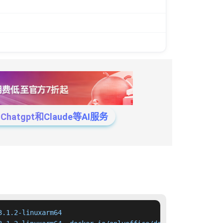
tgpt和Claude等AI服务
.1.2-linuxarm64
