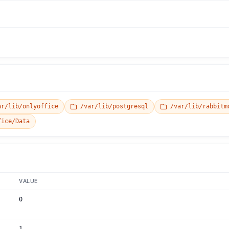
r/lib/onlyoffice
/var/lib/postgresql
/var/lib/rabbitm
ice/Data
VALUE
0
1