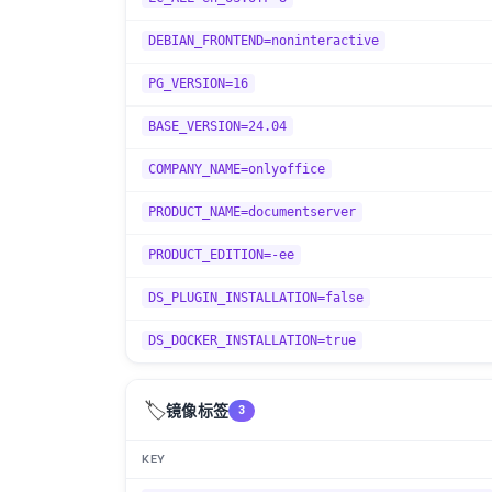
DEBIAN_FRONTEND=noninteractive
PG_VERSION=16
BASE_VERSION=24.04
COMPANY_NAME=onlyoffice
PRODUCT_NAME=documentserver
PRODUCT_EDITION=-ee
DS_PLUGIN_INSTALLATION=false
DS_DOCKER_INSTALLATION=true
🏷️
镜像标签
3
KEY