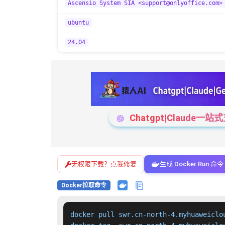
Ascensio System SIA <support@onlyoffice.com>
ubuntu
24.04
Chatgpt|Claude
无权限下载？点我修复
生成 Docker Run 命令
Docker拉取命令
docker pull swr.cn-north-4.myhuaweiclo