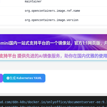
maintainer
org.opencontainers.image.ref.name
org.opencontainers.image.version
一站式支持平台 提供先进的AI镜像服务，助你在国内优雅的使用Cha
生成 Kubernetes YAML
ud.com/ddn-k8s/docker.io/onlyoffice/documentserver-ee:9.3