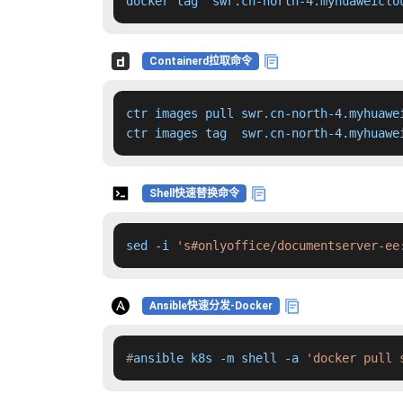
docker tag  swr.cn-north-4.myhuaweiclo
Containerd拉取命令
ctr images pull swr.cn-north-4.myhuawe
ctr images tag  swr.cn-north-4.myhuawe
Shell快速替换命令
sed -i 
's#onlyoffice/documentserver-ee
Ansible快速分发-Docker
#
ansible k8s -m shell -a 
'docker pull 