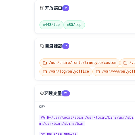
🔌
开放端口
2
443/tcp
80/tcp
📁
目录挂载
7
/usr/share/fonts/truetype/custom
/va
/var/log/onlyoffice
/var/www/onlyoff
⚙️
环境变量
21
KEY
PATH=/usr/local/sbin:/usr/local/bin:/usr/sbi
n:/usr/bin:/sbin:/bin
OC_RELEASE_NUM=23