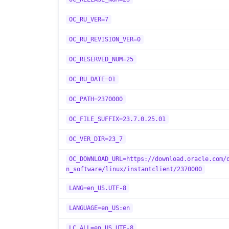
OC_RU_VER=7
OC_RU_REVISION_VER=0
OC_RESERVED_NUM=25
OC_RU_DATE=01
OC_PATH=2370000
OC_FILE_SUFFIX=23.7.0.25.01
OC_VER_DIR=23_7
OC_DOWNLOAD_URL=https://download.oracle.com/
n_software/linux/instantclient/2370000
LANG=en_US.UTF-8
LANGUAGE=en_US:en
LC_ALL=en_US.UTF-8