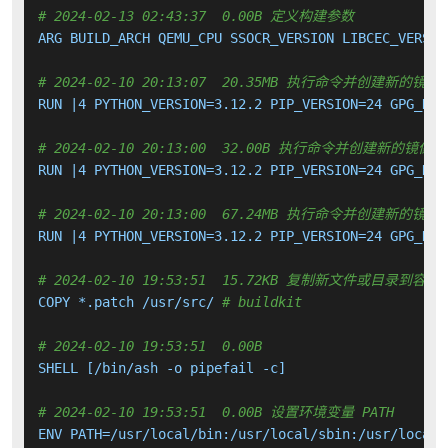
# 2024-02-13 02:43:37  0.00B 定义构建参数
ARG BUILD_ARCH QEMU_CPU SSOCR_VERSION LIBCEC_VERSIO
# 2024-02-10 20:13:07  20.35MB 执行命令并创建新的镜像
RUN |4 PYTHON_VERSION=3.12.2 PIP_VERSION=24 GPG_KEY
# 2024-02-10 20:13:00  32.00B 执行命令并创建新的镜像层
RUN |4 PYTHON_VERSION=3.12.2 PIP_VERSION=24 GPG_KEY
# 2024-02-10 20:13:00  67.24MB 执行命令并创建新的镜像
RUN |4 PYTHON_VERSION=3.12.2 PIP_VERSION=24 GPG_KEY
# 2024-02-10 19:53:51  15.72KB 复制新文件或目录到容器
COPY *.patch /usr/src/ 
# buildkit
# 2024-02-10 19:53:51  0.00B 
SHELL [/bin/ash -o pipefail -c]

# 2024-02-10 19:53:51  0.00B 设置环境变量 PATH
ENV PATH=/usr/local/bin:/usr/local/sbin:/usr/local/