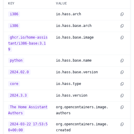
KEY
VALUE
i386
io.hass.arch
i386
io.hass.base.arch
ghcr.io/home-assis
io.hass.base.image
tant/i386-base:3.1
9
python
io.hass.base.name
2024.02.0
io.hass.base.version
core
io.hass.type
2024.3.3
io.hass.version
The Home Assistant
org.opencontainers.image.
Authors
authors
2024-03-22 17:53:5
org.opencontainers.image.
0+00:00
created