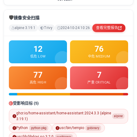
🛡️
镜像安全扫描
alpine 3.19.1
Trivy
2024-10-24 10:26
查看完整报告
12
76
低危 LOW
中危 MEDIUM
77
7
高危 HIGH
严重 CRITICAL
受影响目标 (5)
ghcr.io/home-assistant/home-assistant:2024.3.3 (alpine
alpine
3.19.1)
Python
usr/bin/tempio
python-pkg
gobinary
usr/lib/libdovi.so.3.2.0
rustbinary