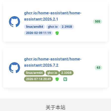
ghcr.io/home-assistant/home-
assistant:2026.2.1
505
linux/amd64
ghcr.io
2.29GB
2026-02-09 11:19
ghcr.io/home-assistant/home-
assistant:2026.7.2
63
linux/arm64
ghcr.io
2.33GB
2026-07-14 20:49
关于本站