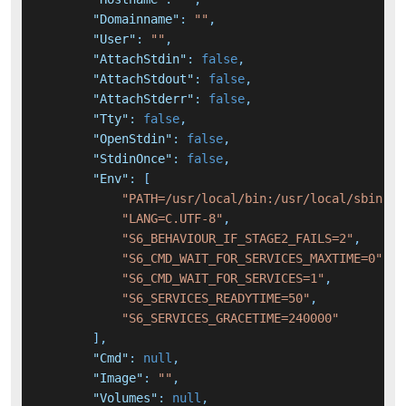
"Domainname"
:
""
,
"User"
:
""
,
"AttachStdin"
:
false
,
"AttachStdout"
:
false
,
"AttachStderr"
:
false
,
"Tty"
:
false
,
"OpenStdin"
:
false
,
"StdinOnce"
:
false
,
"Env"
:
[
"PATH=/usr/local/bin:/usr/local/sbin:/u
"LANG=C.UTF-8"
,
"S6_BEHAVIOUR_IF_STAGE2_FAILS=2"
,
"S6_CMD_WAIT_FOR_SERVICES_MAXTIME=0"
,
"S6_CMD_WAIT_FOR_SERVICES=1"
,
"S6_SERVICES_READYTIME=50"
,
"S6_SERVICES_GRACETIME=240000"
]
,
"Cmd"
:
null
,
"Image"
:
""
,
"Volumes"
:
null
,