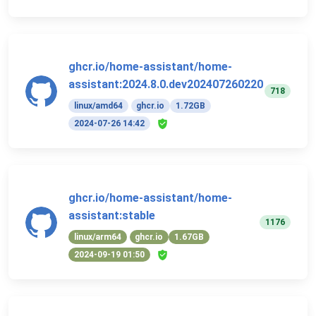
ghcr.io/home-assistant/home-
assistant:2024.8.0.dev202407260220
718
linux/amd64
ghcr.io
1.72GB
2024-07-26 14:42
ghcr.io/home-assistant/home-
assistant:stable
1176
linux/arm64
ghcr.io
1.67GB
2024-09-19 01:50