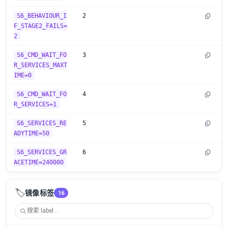
S6_BEHAVIOUR_I
2
F_STAGE2_FAILS=
2
S6_CMD_WAIT_FO
3
R_SERVICES_MAXT
IME=0
S6_CMD_WAIT_FO
4
R_SERVICES=1
S6_SERVICES_RE
5
ADYTIME=50
S6_SERVICES_GR
6
ACETIME=240000
🏷️
镜像标签
16