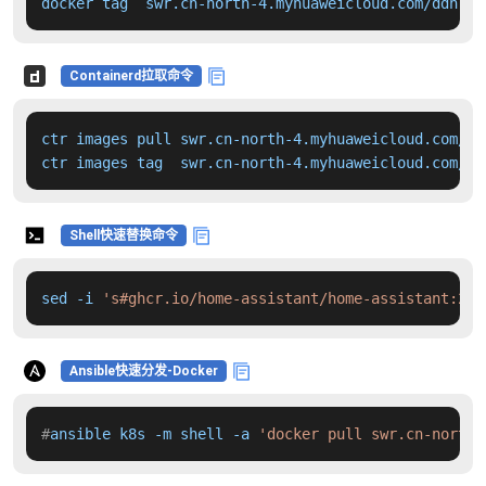
docker tag  swr.cn-north-4.myhuaweicloud.com/ddn-k8
Containerd拉取命令
ctr images pull swr.cn-north-4.myhuaweicloud.com/dd
ctr images tag  swr.cn-north-4.myhuaweicloud.com/dd
Shell快速替换命令
sed -i 
's#ghcr.io/home-assistant/home-assistant:202
Ansible快速分发-Docker
#
ansible k8s -m shell -a 
'docker pull swr.cn-north-