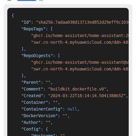
{
"Id"
:
"sha256:7adaa038d13713ed852d29eff9c1036ae
"RepoTags"
:
[
"ghcr.io/home-assistant/home-assistant:2024
"swr.cn-north-4.myhuaweicloud.com/ddn-k8s/g
]
,
"RepoDigests"
:
[
"ghcr.io/home-assistant/home-assistant@sha2
"swr.cn-north-4.myhuaweicloud.com/ddn-k8s/g
]
,
"Parent"
:
""
,
"Comment"
:
"buildkit.dockerfile.v0"
,
"Created"
:
"2024-03-22T18:14:14.504138865Z"
,
"Container"
:
""
,
"ContainerConfig"
:
null
,
"DockerVersion"
:
""
,
"Author"
:
""
,
"Config"
:
{
"Hostname"
:
""
,