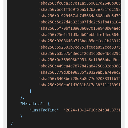
"sha256:fc6ca3c7e11a5359617d2648b985bd5
"sha256:bccff1d9f2ba512ba5e731fdc192386
"sha256:0f929467ab7d5664a868aa6e3d79da7
"sha256:5c27d4a323a07fdc2e51fb41a104781
"sha256:5f70bf18a086007016e948b04aed3b8
"sha256:25e1f1fd3adb04ebbdfe14ed664d099
"sha256:9268646a7f6baa85dcfea1b46312899
"sha256:552693b7cd753fc0aa852cca53755b5
"sha256:b3557543edcf2d31cb0d04bc829ccd0
"sha256:0e389906b2951a8e1f968bbad9cc6ba
"sha256:449ea4d7877842a84756a32db388966
"sha256:779d3be96335f20329ab3a7e9ec2504
"sha256:6403be728d3a8d77d0203331fb12ccc
"sha256:296ca6fd3031b8f7a683f1ff89910b3
]
}
,
"Metadata"
:
{
"LastTagTime"
:
"2024-10-24T10:24:34.8731513
}
}