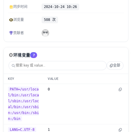
同步时间
2024-10-24 10:26
浏览量
508 次
贡献者
⚙️
环境变量
7
全部
KEY
VALUE
PATH=/usr/loca
0
l/bin:/usr/loca
l/sbin:/usr/loc
al/bin:/usr/sbi
n:/usr/bin:/sbi
n:/bin
LANG=C.UTF-8
1