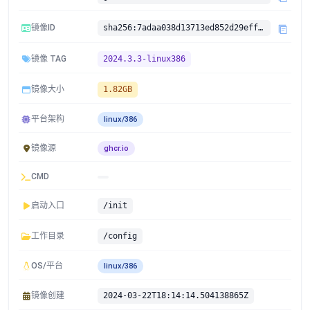
镜像ID
sha256:7adaa038d13713ed852d29eff9c1036ae3989769b640ecc45a01b9d6ee230543
镜像 TAG
2024.3.3-linux386
镜像大小
1.82GB
平台架构
linux/386
镜像源
ghcr.io
CMD
启动入口
/init
工作目录
/config
OS/平台
linux/386
镜像创建
2024-03-22T18:14:14.504138865Z