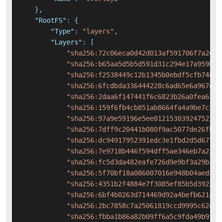
}
,
"RootFS"
:
{
"Type"
:
"layers"
,
"Layers"
:
[
"sha256:72c06eca0d42d013af591706f7a2dae
"sha256:b65aa5d5b5d591d31c294e17a959b81
"sha256:f2538449c12b1345b0ebdf5cfb74871
"sha256:6fcdbda336444228c6ad65e6a967edb
"sha256:2daa6f147441f6c6823b26a0fea611c
"sha256:159f6fb4cb851ab8664fa4a9be7c305
"sha256:97a9e59196e5ee01215303924752230
"sha256:7dff9c20441b080f9ac5077de26fb5b
"sha256:dc94917952391edc3e1fbd2d5d6775c
"sha256:7e9718b446f594dff5ae346eb7a2187
"sha256:fc5d3da482eafe726d9e9bf3a29b372
"sha256:5f70bf18a086007016e948b04aed3b8
"sha256:4351b2f4884e7f3085ef85b5d392200
"sha256:6bf4b0263d714469d92a4befb621a98
"sha256:2bc7858c7a25061819ccd9995c62dfe
"sha256:fbba1b86a82b09ff6a5c9fda49b9fc1