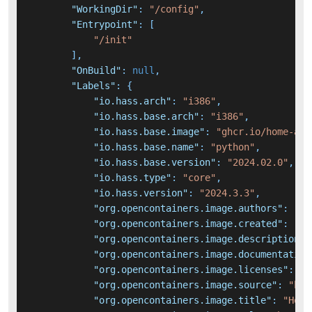
"WorkingDir"
:
"/config"
,
"Entrypoint"
:
[
"/init"
]
,
"OnBuild"
:
null
,
"Labels"
:
{
"io.hass.arch"
:
"i386"
,
"io.hass.base.arch"
:
"i386"
,
"io.hass.base.image"
:
"ghcr.io/home-ass
"io.hass.base.name"
:
"python"
,
"io.hass.base.version"
:
"2024.02.0"
,
"io.hass.type"
:
"core"
,
"io.hass.version"
:
"2024.3.3"
,
"org.opencontainers.image.authors"
:
"Th
"org.opencontainers.image.created"
:
"20
"org.opencontainers.image.description"
:
"org.opencontainers.image.documentation
"org.opencontainers.image.licenses"
:
"A
"org.opencontainers.image.source"
:
"htt
"org.opencontainers.image.title"
:
"Home