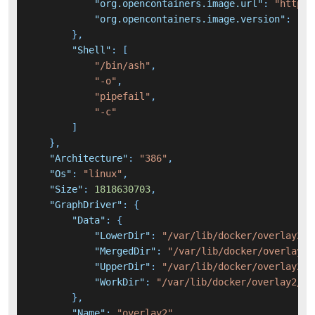
"org.opencontainers.image.url"
:
"https:
"org.opencontainers.image.version"
:
"20
}
,
"Shell"
:
[
"/bin/ash"
,
"-o"
,
"pipefail"
,
"-c"
]
}
,
"Architecture"
:
"386"
,
"Os"
:
"linux"
,
"Size"
:
1818630703
,
"GraphDriver"
:
{
"Data"
:
{
"LowerDir"
:
"/var/lib/docker/overlay2/6
"MergedDir"
:
"/var/lib/docker/overlay2/
"UpperDir"
:
"/var/lib/docker/overlay2/a
"WorkDir"
:
"/var/lib/docker/overlay2/ac
}
,
"Name"
:
"overlay2"