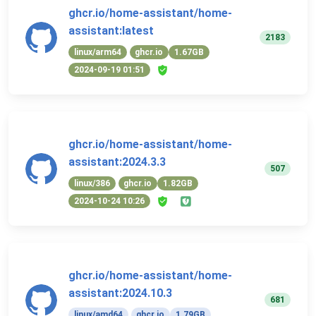
ghcr.io/home-assistant/home-
assistant:latest
2183
linux/arm64
ghcr.io
1.67GB
2024-09-19 01:51
ghcr.io/home-assistant/home-
assistant:2024.3.3
507
linux/386
ghcr.io
1.82GB
2024-10-24 10:26
ghcr.io/home-assistant/home-
assistant:2024.10.3
681
linux/amd64
ghcr.io
1.79GB