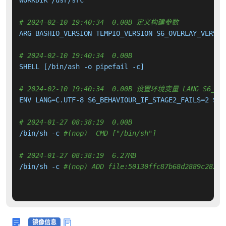
WORKDIR /usr/src

# 2024-02-10 19:40:34  0.00B 定义构建参数
ARG BASHIO_VERSION TEMPIO_VERSION S6_OVERLAY_VERSIO
# 2024-02-10 19:40:34  0.00B 
SHELL [/bin/ash -o pipefail -c]

# 2024-02-10 19:40:34  0.00B 设置环境变量 LANG S6_BEHAV
ENV LANG=C.UTF-8 S6_BEHAVIOUR_IF_STAGE2_FAILS=2 S6_
# 2024-01-27 08:38:19  0.00B 
/bin/sh -c 
#(nop)  CMD ["/bin/sh"]
# 2024-01-27 08:38:19  6.27MB 
/bin/sh -c 
#(nop) ADD file:50130ffc87b68d2889c28269
镜像信息