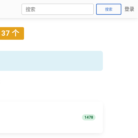
登录
搜索
37 个
称
1478