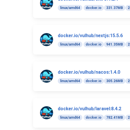
linux/amd64
docker.io
331.37MB
2
docker.io/vulhub/nextjs:15.5.6
linux/amd64
docker.io
941.35MB
2
docker.io/vulhub/nacos:1.4.0
linux/amd64
docker.io
305.26MB
2
docker.io/vulhub/laravel:8.4.2
linux/amd64
docker.io
782.41MB
2