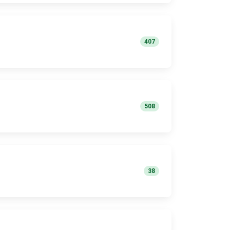
407
508
38