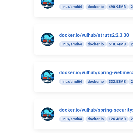
linux/amd64
docker.io
490.94MB
2
docker.io/vulhub/struts2:2.3.30
linux/amd64
docker.io
518.74MB
2
docker.io/vulhub/spring-webmvc:
linux/amd64
docker.io
332.58MB
2
docker.io/vulhub/spring-security:
linux/amd64
docker.io
126.48MB
2