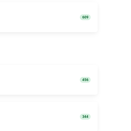
609
456
344