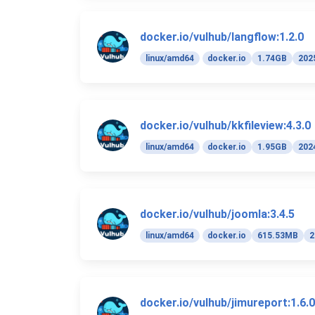
docker.io/vulhub/langflow:1.2.0
linux/amd64
docker.io
1.74GB
202
docker.io/vulhub/kkfileview:4.3.0
linux/amd64
docker.io
1.95GB
202
docker.io/vulhub/joomla:3.4.5
linux/amd64
docker.io
615.53MB
2
docker.io/vulhub/jimureport:1.6.0