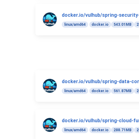
docker.io/vulhub/spring-security
linux/amd64
docker.io
543.01MB
2
docker.io/vulhub/spring-data-c
linux/amd64
docker.io
561.87MB
2
docker.io/vulhub/spring-cloud-fu
linux/amd64
docker.io
288.71MB
2