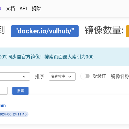
S
文档
API
捐赠
到
镜像数量:
"docker.io/vulhub/"
00%同步自官方镜像！搜索页面最大索引为300
受验证
排序
镜像名
搜索
min
024-06-24 11:45