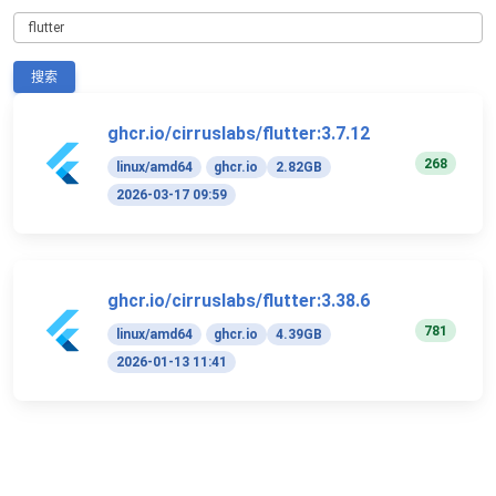
搜索
ghcr.io/cirruslabs/flutter:3.7.12
268
linux/amd64
ghcr.io
2.82GB
2026-03-17 09:59
ghcr.io/cirruslabs/flutter:3.38.6
781
linux/amd64
ghcr.io
4.39GB
2026-01-13 11:41