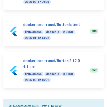
2026-03-17 09:30
docker.io/cirrusci/flutter:latest
380
linux/amd64
docker.io
2.88GB
2026-01-12 14:22
docker.io/cirrusci/flutter:2.12.0-
4.1.pre
357
linux/amd64
docker.io
3.51GB
2025-08-12 16:01
更多镜像查看请使用右上角搜索