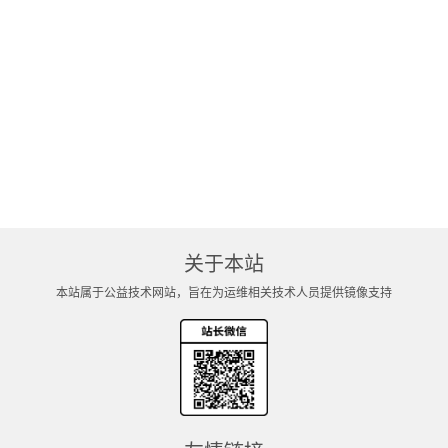
18
          image
: 
docker.io/easzlab/pause
:
3.9
19
          ports
: []
20
          volumeMounts
: []
21
      volumes
: []
22
      restartPolicy
: 
Always
23
      dnsPolicy
: 
ClusterFirst
24
关于本站
本站属于公益技术网站，旨在为运维相关技术人员提供镜像支持