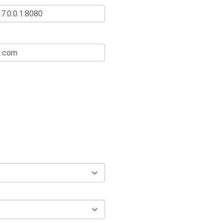
14
        app
: 
cluste
15
    spec
:
16
      containers
:
17
        - 
name
: 
clu
18
          image
: 
gc
autoscaler
:
v1.0.2
19
          ports
: []
20
          volumeMou
21
      volumes
: []
22
      restartPolicy
23
      dnsPolicy
: 
Cl
24