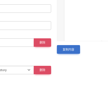
1
apiVersion
: 
apps/v1
删除
2
kind
: 
Deployment
复制内容
3
metadata
:
4
  name
: 
cluster-aut
5
  namespace
: 
defaul
6
spec
:
删除
7
  replicas
: 
1
8
  selector
:
9
    matchLabels
:
10
      app
: 
cluster-
11
  template
:
12
    metadata
:
13
      labels
: