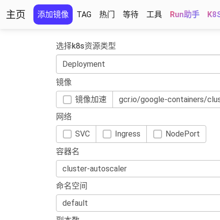
主页
添加镜像
TAG
热门
等待
工具
Run助手
K8
选择k8s资源类型
镜像
镜像加速
网络
SVC
Ingress
NodePort
容器名
命名空间