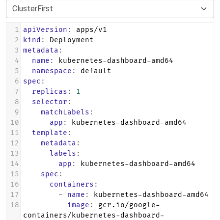
1
apiVersion
: 
apps/v1
2
kind
: 
Deployment
3
metadata
:
4
  name
: 
kubernetes-dashboard-amd64
5
  namespace
: 
default
6
spec
:
7
  replicas
: 
1
8
  selector
:
9
    matchLabels
:
10
      app
: 
kubernetes-dashboard-amd64
11
  template
:
12
    metadata
:
13
      labels
:
14
        app
: 
kubernetes-dashboard-amd64
15
    spec
:
16
      containers
:
17
        - 
name
: 
kubernetes-dashboard-amd64
18
          image
: 
gcr.io/google-
containers/kubernetes-dashboard-