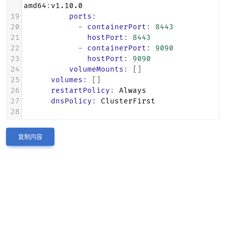
amd64
:
v1.10.0
19
          ports
:
20
            - 
containerPort
: 
8443
21
              hostPort
: 
8443
22
            - 
containerPort
: 
9090
23
              hostPort
: 
9090
24
          volumeMounts
: []
25
      volumes
: []
26
      restartPolicy
: 
Always
27
      dnsPolicy
: 
ClusterFirst
28
复制内容