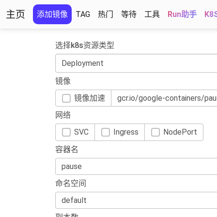
主页
添加镜像
TAG
热门
等待
工具
Run助手
K8
选择k8s资源类型
镜像
镜像加速
网络
SVC
Ingress
NodePort
容器名
命名空间