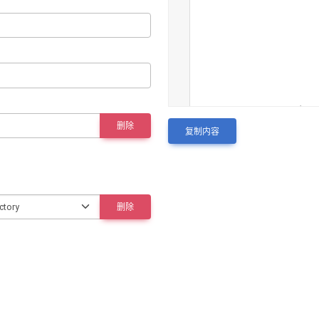
1
apiVersion
: 
apps/v1
2
kind
: 
Deployment
删除
复制内容
3
metadata
:
4
  name
: 
pause
5
  namespace
: 
defaul
6
spec
:
7
  replicas
: 
1
删除
8
  selector
:
9
    matchLabels
:
10
      app
: 
pause
11
  template
:
12
    metadata
:
13
      labels
:
14
        app
: 
pause