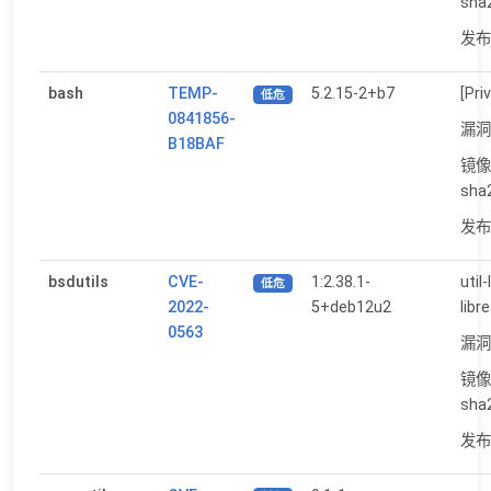
sha
发布日
bash
TEMP-
5.2.15-2+b7
[Pri
低危
0841856-
漏洞
B18BAF
镜像
sha
发布日
bsdutils
CVE-
1:2.38.1-
util
低危
2022-
5+deb12u2
libr
0563
漏洞
镜像
sha
发布日