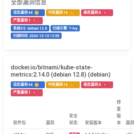
全部漏洞信息
低危漏洞:64
中危漏洞:14
高危漏洞:8
严重漏洞:1
系统OS: debian 12.8
扫描引擎: Trivy
扫描时间: 2024-12-10 13:58
docker.io/bitnami/kube-state-
metrics:2.14.0 (debian 12.8) (debian)
低危漏洞:64
中危漏洞:14
高危漏洞:8
严重漏洞:1
修
复
安全
版
软件包
漏洞
状态
安装版本
本
漏洞