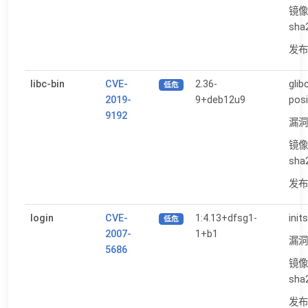
镜像
sha
发布日
libc-bin
CVE-
2.36-
glib
低危
2019-
9+deb12u9
posi
9192
漏洞
镜像
sha
发布日
login
CVE-
1:4.13+dfsg1-
init
低危
2007-
1+b1
漏洞
5686
镜像
sha
发布日