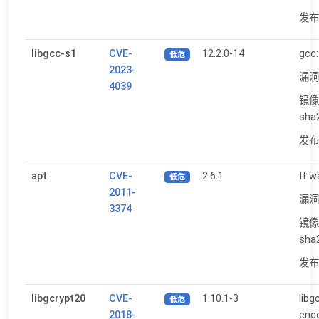
发布日
libgcc-s1
CVE-
12.2.0-14
gcc:
低危
2023-
漏洞
4039
镜像
sha
发布日
apt
CVE-
2.6.1
It w
低危
2011-
漏洞
3374
镜像
sha
发布日
libgcrypt20
CVE-
1.10.1-3
libg
低危
2018-
enco