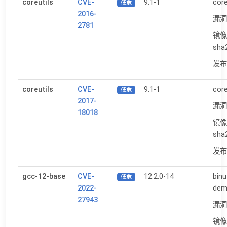
coreutils
CVE-
9.1-1
core
低危
2016-
漏洞
2781
镜像
sha
发布日
coreutils
CVE-
9.1-1
core
低危
2017-
漏洞
18018
镜像
sha
发布日
gcc-12-base
CVE-
12.2.0-14
binu
低危
2022-
dem
27943
漏洞
镜像