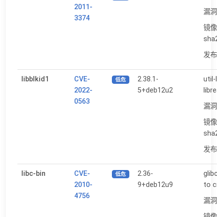
2011-
漏洞
3374
镜像
sha
发布日
libblkid1
CVE-
2.38.1-
util
低危
2022-
5+deb12u2
libr
0563
漏洞
镜像
sha
发布日
libc-bin
CVE-
2.36-
gli
低危
2010-
9+deb12u9
to c
4756
漏洞
镜像