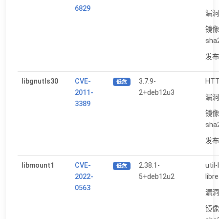
6829
漏洞
镜像
sha
发布日
libgnutls30
CVE-
3.7.9-
HTT
低危
2011-
2+deb12u3
漏洞
3389
镜像
sha
发布日
libmount1
CVE-
2.38.1-
util
低危
2022-
5+deb12u2
libr
0563
漏洞
镜像