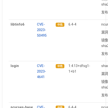
sha
发布日
libtinfo6
CVE-
6.4-4
ncur
中危
2023-
漏洞
50495
镜像
sha
发布日
login
CVE-
1:4.13+dfsg1-
shad
中危
2023-
1+b1
漏洞
4641
镜像
sha
发布日
ncurses-base
CVE-
6.4-4
ncur
中危