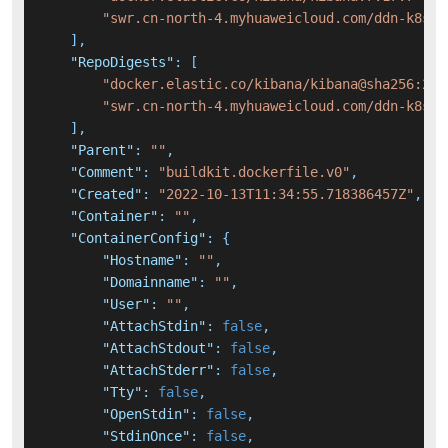
"swr.cn-north-4.myhuaweicloud.com/ddn-k8s/d
]
,
"RepoDigests"
:
[
"docker.elastic.co/kibana/kibana@sha256:23b
"swr.cn-north-4.myhuaweicloud.com/ddn-k8s/d
]
,
"Parent"
:
""
,
"Comment"
:
"buildkit.dockerfile.v0"
,
"Created"
:
"2022-10-13T11:34:55.718386457Z"
,
"Container"
:
""
,
"ContainerConfig"
:
{
"Hostname"
:
""
,
"Domainname"
:
""
,
"User"
:
""
,
"AttachStdin"
:
false
,
"AttachStdout"
:
false
,
"AttachStderr"
:
false
,
"Tty"
:
false
,
"OpenStdin"
:
false
,
"StdinOnce"
:
false
,