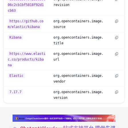
06c2cb1bf5818f92d1
revision
cb63
https://github.co
org.opencontainers.image.
m/elastic/kibana
source
Kibana
org.opencontainers.image.
title
https://www.elasti
org.opencontainers.image.
c.co/products/kiba
url
na
Elastic
org.opencontainers.image.
vendor
7.17.7
org.opencontainers.image.
version