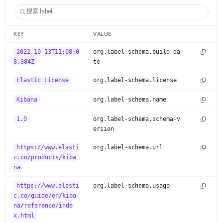
KEY
VALUE
2022-10-13T11:08:0
org.label-schema.build-da
8.384Z
te
Elastic License
org.label-schema.license
Kibana
org.label-schema.name
1.0
org.label-schema.schema-v
ersion
https://www.elasti
org.label-schema.url
c.co/products/kiba
na
https://www.elasti
org.label-schema.usage
c.co/guide/en/kiba
na/reference/inde
x.html