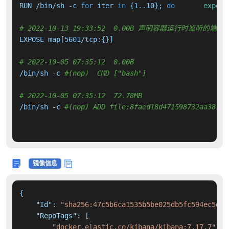
RUN /bin/sh -c 
for
 iter 
in
 {1..10}; 
do
export
# 2022-10-13 19:33:52  0.00B 声明容器运行时监听的端口
EXPOSE map[5601/tcp:{}]

# 2022-10-05 07:35:12  0.00B 
/bin/sh -c 
#(nop)  CMD ["bash"]
# 2022-10-05 07:35:12  72.78MB 
/bin/sh -c 
#(nop) ADD file:8faed18d471598732aa3816c
镜像信息
{
"Id"
:
"sha256:47c5b6ca1535b5be025db5fc594ec5d15
"RepoTags"
:
[
"docker.elastic.co/kibana/kibana:7.17.7"
,