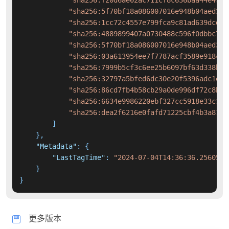
"sha256:f20d6ae02ac711cf8c636baa44e493c
"sha256:5f70bf18a086007016e948b04aed3b8
"sha256:1cc72c4557e799fca9c81ad639dcdc3
"sha256:4889899407a0730488c596f0dbbc768
"sha256:5f70bf18a086007016e948b04aed3b8
"sha256:03a613954ee7f7787acf3589e918c15
"sha256:7999b5cf3c6ee25b6097bf63d338bc0
"sha256:32797a5bfed6dc30e20f5396adc1efe
"sha256:86cd7fb4b58cb29a0de996df72c8b4b
"sha256:6634e9986220ebf327cc5918e33c178
"sha256:dea2f6216e0fafd71225cbf4b3a81d7
]
}
,
"Metadata"
:
{
"LastTagTime"
:
"2024-07-04T14:36:36.2560518
}
}
更多版本