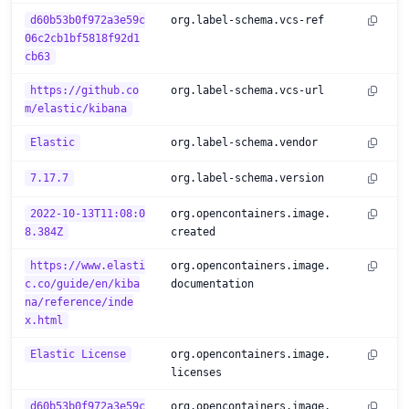
d60b53b0f972a3e59c
org.label-schema.vcs-ref
06c2cb1bf5818f92d1
cb63
https://github.co
org.label-schema.vcs-url
m/elastic/kibana
Elastic
org.label-schema.vendor
7.17.7
org.label-schema.version
2022-10-13T11:08:0
org.opencontainers.image.
8.384Z
created
https://www.elasti
org.opencontainers.image.
c.co/guide/en/kiba
documentation
na/reference/inde
x.html
Elastic License
org.opencontainers.image.
licenses
d60b53b0f972a3e59c
org.opencontainers.image.