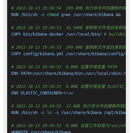
# 2022-10-13 19:34:54  249.00B 执行命令并创建新的镜像
RUN /bin/sh -c 
chmod
 g+ws /usr/share/kibana &&     
# 2022-10-13 19:34:53  16.56KB 复制新文件或目录到容器
COPY bin/kibana-docker /usr/local/bin/ 
# buildkit
# 2022-10-13 19:34:53  249.00B 复制新文件或目录到容器
COPY config/kibana.yml /usr/share/kibana/config/kib
# 2022-10-13 19:34:53  0.00B 设置环境变量 PATH
ENV PATH=/usr/share/kibana/bin:/usr/local/sbin:/usr
# 2022-10-13 19:34:53  0.00B 设置环境变量 ELASTIC_CON
ENV ELASTIC_CONTAINER=
true
# 2022-10-13 19:34:53  17.00B 执行命令并创建新的镜像层
RUN /bin/sh -c 
ln
 -s /usr/share/kibana /opt/kibana 
# 2022-10-13 19:34:53  0.00B 设置工作目录为/usr/share
WORKDIR /usr/share/kibana
