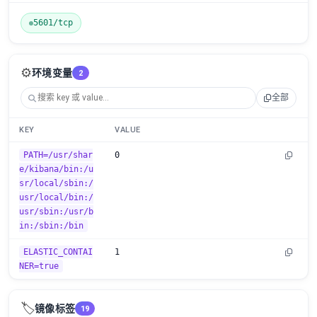
5601/tcp
⚙️
环境变量
2
全部
KEY
VALUE
PATH=/usr/shar
0
e/kibana/bin:/u
sr/local/sbin:/
usr/local/bin:/
usr/sbin:/usr/b
in:/sbin:/bin
ELASTIC_CONTAI
1
NER=true
🏷️
镜像标签
19