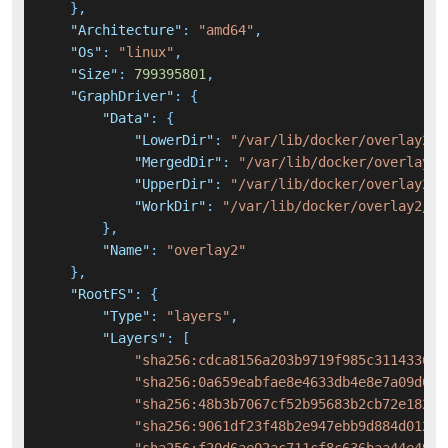
}
,
"Architecture"
:
"amd64"
,
"Os"
:
"linux"
,
"Size"
:
799395801
,
"GraphDriver"
:
{
"Data"
:
{
"LowerDir"
:
"/var/lib/docker/overlay2/6
"MergedDir"
:
"/var/lib/docker/overlay2/
"UpperDir"
:
"/var/lib/docker/overlay2/c
"WorkDir"
:
"/var/lib/docker/overlay2/c7
}
,
"Name"
:
"overlay2"
}
,
"RootFS"
:
{
"Type"
:
"layers"
,
"Layers"
:
[
"sha256:cdca8156a203b9719f985c311433652
"sha256:0a659eabfae8e4633db4e8e7a09d0a4
"sha256:48b3b7067cf52b95683b2cb72e182cf
"sha256:9061df23f48b2e947ebb9d884d0120b