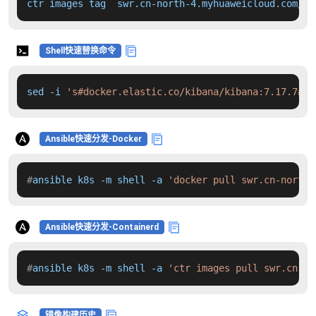
ctr images tag  swr.cn-north-4.myhuaweicloud.com/dd
Shell快速替换命令
sed -i 
's#docker.elastic.co/kibana/kibana:7.17.7#sw
Ansible快速分发-Docker
#
ansible k8s -m shell -a 
'docker pull swr.cn-north-
Ansible快速分发-Containerd
#
ansible k8s -m shell -a 
'ctr images pull swr.cn-no
镜像构建历史