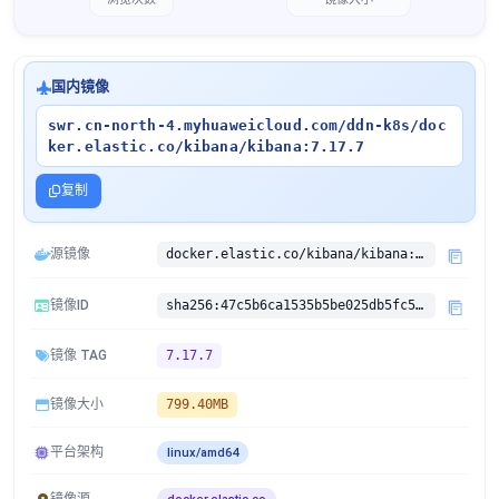
国内镜像
swr.cn-north-4.myhuaweicloud.com/ddn-k8s/doc
ker.elastic.co/kibana/kibana:7.17.7
复制
源镜像
docker.elastic.co/kibana/kibana:7.17.7
镜像ID
sha256:47c5b6ca1535b5be025db5fc594ec5d1592e82653691bf7a4d7568c80f11dfa8
镜像 TAG
7.17.7
镜像大小
799.40MB
平台架构
linux/amd64