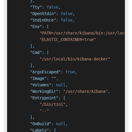
}
,
"Tty"
:
false
,
"OpenStdin"
:
false
,
"StdinOnce"
:
false
,
"Env"
:
[
"PATH=/usr/share/kibana/bin:/usr/local/
"ELASTIC_CONTAINER=true"
]
,
"Cmd"
:
[
"/usr/local/bin/kibana-docker"
]
,
"ArgsEscaped"
:
true
,
"Image"
:
""
,
"Volumes"
:
null
,
"WorkingDir"
:
"/usr/share/kibana"
,
"Entrypoint"
:
[
"/bin/tini"
,
"--"
]
,
"OnBuild"
:
null
,
"Labels"
:
{