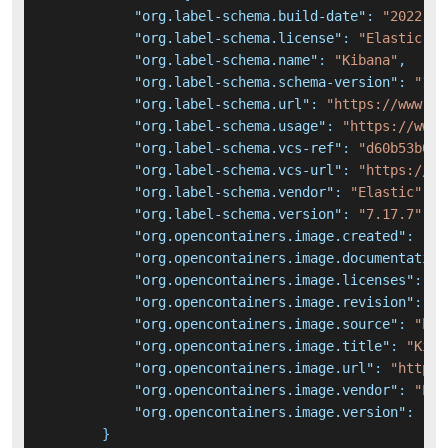
"org.label-schema.build-date"
:
"2022-10
"org.label-schema.license"
:
"Elastic Li
"org.label-schema.name"
:
"Kibana"
,
"org.label-schema.schema-version"
:
"1.0
"org.label-schema.url"
:
"https://www.el
"org.label-schema.usage"
:
"https://www.
"org.label-schema.vcs-ref"
:
"d60b53b0f9
"org.label-schema.vcs-url"
:
"https://gi
"org.label-schema.vendor"
:
"Elastic"
,
"org.label-schema.version"
:
"7.17.7"
,
"org.opencontainers.image.created"
:
"20
"org.opencontainers.image.documentation
"org.opencontainers.image.licenses"
:
"E
"org.opencontainers.image.revision"
:
"d
"org.opencontainers.image.source"
:
"htt
"org.opencontainers.image.title"
:
"Kiba
"org.opencontainers.image.url"
:
"https:
"org.opencontainers.image.vendor"
:
"Ela
"org.opencontainers.image.version"
:
"7.
}