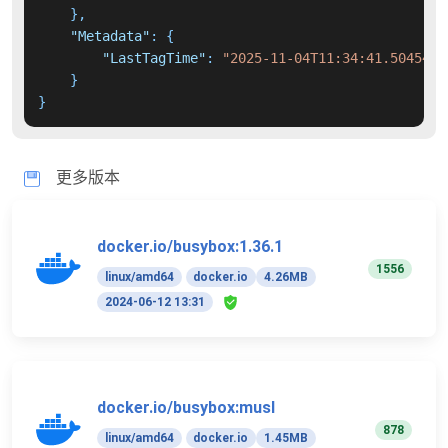
}
,
"Metadata"
:
{
"LastTagTime"
:
"2025-11-04T11:34:41.5045452
}
}
更多版本
docker.io/busybox:1.36.1
1556
linux/amd64
docker.io
4.26MB
2024-06-12 13:31
docker.io/busybox:musl
878
linux/amd64
docker.io
1.45MB