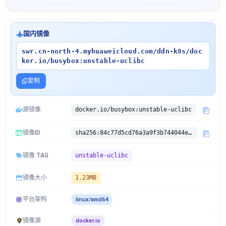
国内镜像
swr.cn-north-4.myhuaweicloud.com/ddn-k8s/doc
ker.io/busybox:unstable-uclibc
复制
源镜像
docker.io/busybox:unstable-uclibc
镜像ID
sha256:84c77d5cd76a3a9f3b744044e14656adc0341cf2af96354b32d30dfe33cea34e
镜像 TAG
unstable-uclibc
镜像大小
1.23MB
平台架构
linux/amd64
镜像源
docker.io