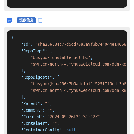
镜像信息
{
"Id"
:
"sha256:84c77d5cd76a3a9f3b744044e14656adc
"RepoTags"
:
[
"busybox:unstable-uclibc"
,
"swr.cn-north-4.myhuaweicloud.com/ddn-k8s/d
]
,
"RepoDigests"
:
[
"busybox@sha256:7b5ade1b11f52517f5cdf3b6194
"swr.cn-north-4.myhuaweicloud.com/ddn-k8s/d
]
,
"Parent"
:
""
,
"Comment"
:
""
,
"Created"
:
"2024-09-26T21:31:42Z"
,
"Container"
:
""
,
"ContainerConfig"
:
null
,