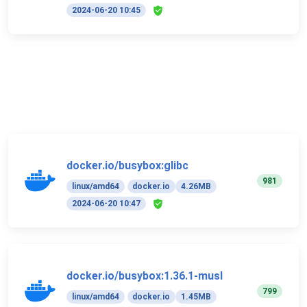
2024-06-20 10:45
docker.io/busybox:glibc
981
linux/amd64
docker.io
4.26MB
2024-06-20 10:47
docker.io/busybox:1.36.1-musl
799
linux/amd64
docker.io
1.45MB