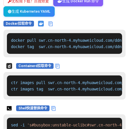
无权限下载？点我修复
生成 Docker Run 命令
生成 Kubernetes YAML
Docker拉取命令
docker pull swr.cn-north-4.myhuaweicloud.com/ddn-k8
docker tag  swr.cn-north-4.myhuaweicloud.com/ddn-k8
Containerd拉取命令
ctr images pull swr.cn-north-4.myhuaweicloud.com/dd
ctr images tag  swr.cn-north-4.myhuaweicloud.com/dd
Shell快速替换命令
sed -i 
's#busybox:unstable-uclibc#swr.cn-north-4.my