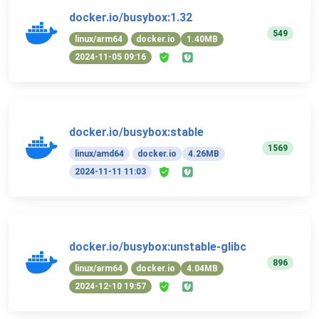
docker.io/busybox:1.32
549
linux/arm64
docker.io
1.40MB
2024-11-05 09:16
docker.io/busybox:stable
1569
linux/amd64
docker.io
4.26MB
2024-11-11 11:03
docker.io/busybox:unstable-glibc
896
linux/arm64
docker.io
4.04MB
2024-12-10 19:57