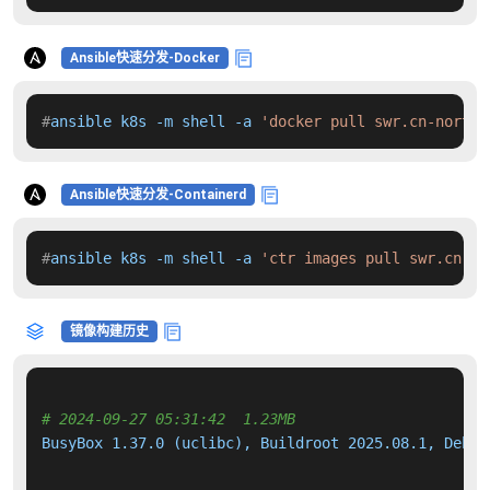
Ansible快速分发-Docker
#
ansible k8s -m shell -a 
'docker pull swr.cn-north-
Ansible快速分发-Containerd
#
ansible k8s -m shell -a 
'ctr images pull swr.cn-no
镜像构建历史
# 2024-09-27 05:31:42  1.23MB 
BusyBox 1.37.0 (uclibc), Buildroot 2025.08.1, Debian