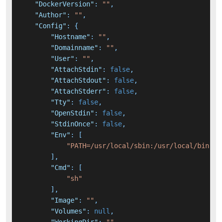
"DockerVersion"
:
""
,
"Author"
:
""
,
"Config"
:
{
"Hostname"
:
""
,
"Domainname"
:
""
,
"User"
:
""
,
"AttachStdin"
:
false
,
"AttachStdout"
:
false
,
"AttachStderr"
:
false
,
"Tty"
:
false
,
"OpenStdin"
:
false
,
"StdinOnce"
:
false
,
"Env"
:
[
"PATH=/usr/local/sbin:/usr/local/bin:/u
]
,
"Cmd"
:
[
"sh"
]
,
"Image"
:
""
,
"Volumes"
:
null
,