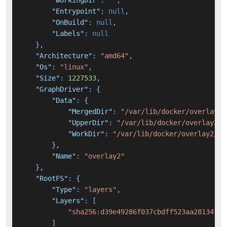
"WorkingDir"
:
""
,
"Entrypoint"
:
null
,
"OnBuild"
:
null
,
"Labels"
:
null
}
,
"Architecture"
:
"amd64"
,
"Os"
:
"linux"
,
"Size"
:
1227533
,
"GraphDriver"
:
{
"Data"
:
{
"MergedDir"
:
"/var/lib/docker/overlay2/
"UpperDir"
:
"/var/lib/docker/overlay2/0
"WorkDir"
:
"/var/lib/docker/overlay2/03
}
,
"Name"
:
"overlay2"
}
,
"RootFS"
:
{
"Type"
:
"layers"
,
"Layers"
:
[
"sha256:d39e49286f037cbdff523aa28134149
]