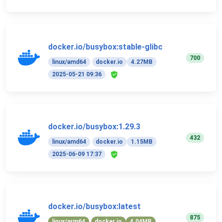
docker.io/busybox:stable-glibc
700
linux/amd64
docker.io
4.27MB
2025-05-21 09:36
docker.io/busybox:1.29.3
432
linux/amd64
docker.io
1.15MB
2025-06-09 17:37
docker.io/busybox:latest
875
linux/arm64
docker.io
4.04MB