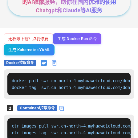
的AI镜像服务，助你在国内优雅的使用
Chatgpt和Claude等AI服务
无权限下载？点我修复
生成 Docker Run 命令
生成 Kubernetes YAML
Docker拉取命令
docker pull swr.cn-north-4.myhuaweicloud.com/ddn-k8
docker tag  swr.cn-north-4.myhuaweicloud.com/ddn-k8
Containerd拉取命令
ctr images pull swr.cn-north-4.myhuaweicloud.com/dd
ctr images tag  swr.cn-north-4.myhuaweicloud.com/dd