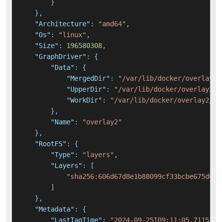
}
}
,
"Architecture"
:
"amd64"
,
"Os"
:
"linux"
,
"Size"
:
196580308
,
"GraphDriver"
:
{
"Data"
:
{
"MergedDir"
:
"/var/lib/docker/overlay2/
"UpperDir"
:
"/var/lib/docker/overlay2/0
"WorkDir"
:
"/var/lib/docker/overlay2/0a
}
,
"Name"
:
"overlay2"
}
,
"RootFS"
:
{
"Type"
:
"layers"
,
"Layers"
:
[
"sha256:606d67d8e1b88099cf33bcbe675d0fb
]
}
,
"Metadata"
:
{
"LastTagTime"
:
"2024-09-25T09:11:05.7115357