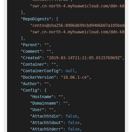
"swr.cn-north-4.myhuaweicloud.com/ddn-k8s/d
]
,
"RepoDigests"
:
[
"centos@sha256:8906d699cbd9406b07a105bedebc
"swr.cn-north-4.myhuaweicloud.com/ddn-k8s/d
]
,
"Parent"
:
""
,
"Comment"
:
""
,
"Created"
:
"2019-03-14T21:21:05.011576969Z"
,
"Container"
:
""
,
"ContainerConfig"
:
null
,
"DockerVersion"
:
"18.06.1-ce"
,
"Author"
:
""
,
"Config"
:
{
"Hostname"
:
""
,
"Domainname"
:
""
,
"User"
:
""
,
"AttachStdin"
:
false
,
"AttachStdout"
:
false
,
"AttachStderr"
:
false
,