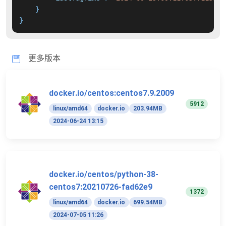
}
}
更多版本
docker.io/centos:centos7.9.2009
5912
linux/amd64
docker.io
203.94MB
2024-06-24 13:15
docker.io/centos/python-38-
centos7:20210726-fad62e9
1372
linux/amd64
docker.io
699.54MB
2024-07-05 11:26