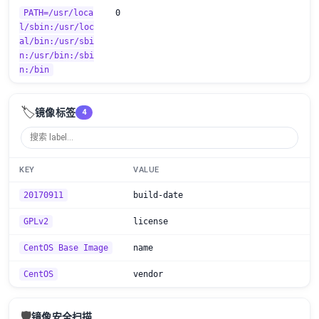
PATH=/usr/loca
0
l/sbin:/usr/loc
al/bin:/usr/sbi
n:/usr/bin:/sbi
n:/bin
🏷️
镜像标签
4
KEY
VALUE
20170911
build-date
GPLv2
license
CentOS Base Image
name
CentOS
vendor
🛡️
镜像安全扫描