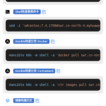
Shell快速替换命令
sed -i 
's#centos:7.4.1708#swr.cn-north-4.myhuaweicl
Ansible快速分发-Docker
#
ansible k8s -m shell -a 
'docker pull swr.cn-north-
Ansible快速分发-Containerd
#
ansible k8s -m shell -a 
'ctr images pull swr.cn-no
镜像构建历史