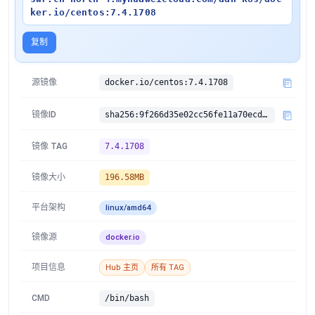
ker.io/centos:7.4.1708
复制
源镜像
docker.io/centos:7.4.1708
镜像ID
sha256:9f266d35e02cc56fe11a70ecdbe918ea091d828736521c91dda4cc0c287856a9
镜像 TAG
7.4.1708
镜像大小
196.58MB
平台架构
linux/amd64
镜像源
docker.io
项目信息
Hub 主页
所有 TAG
CMD
/bin/bash