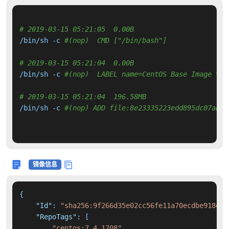
# 2019-03-15 05:21:05  0.00B 
/bin/sh -c 
#(nop)  CMD ["/bin/bash"]
# 2019-03-15 05:21:04  0.00B 
/bin/sh -c 
#(nop)  LABEL name=CentOS Base Image ven
# 2019-03-15 05:21:04  196.58MB 
/bin/sh -c 
#(nop) ADD file:8e23335223edd895dc07ab85
镜像信息
{
"Id"
:
"sha256:9f266d35e02cc56fe11a70ecdbe918ea0
"RepoTags"
:
[
"centos:7.4.1708"
,