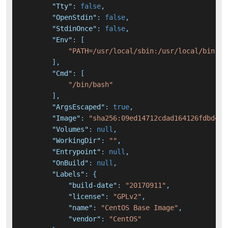
"Tty"
:
false
,
"OpenStdin"
:
false
,
"StdinOnce"
:
false
,
"Env"
:
[
"PATH=/usr/local/sbin:/usr/local/bin:/u
]
,
"Cmd"
:
[
"/bin/bash"
]
,
"ArgsEscaped"
:
true
,
"Image"
:
"sha256:09ed14712cdad164126fdbd448
"Volumes"
:
null
,
"WorkingDir"
:
""
,
"Entrypoint"
:
null
,
"OnBuild"
:
null
,
"Labels"
:
{
"build-date"
:
"20170911"
,
"license"
:
"GPLv2"
,
"name"
:
"CentOS Base Image"
,
"vendor"
:
"CentOS"