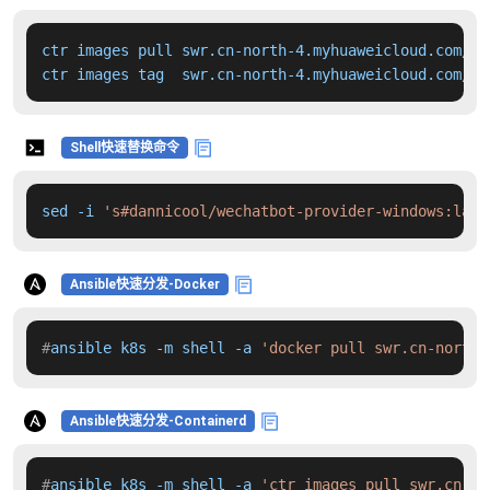
ctr images pull swr.cn-north-4.myhuaweicloud.com/dd
ctr images tag  swr.cn-north-4.myhuaweicloud.com/dd
Shell快速替换命令
sed -i 
's#dannicool/wechatbot-provider-windows:late
Ansible快速分发-Docker
#
ansible k8s -m shell -a 
'docker pull swr.cn-north-
Ansible快速分发-Containerd
#
ansible k8s -m shell -a 
'ctr images pull swr.cn-no