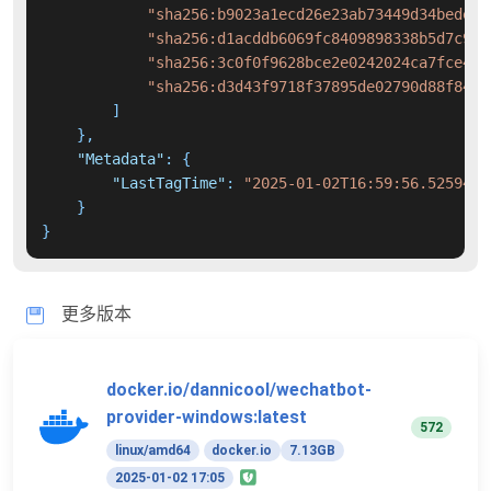
"sha256:b9023a1ecd26e23ab73449d34bede7b
"sha256:d1acddb6069fc8409898338b5d7c9be
"sha256:3c0f0f9628bce2e0242024ca7fce45f
"sha256:d3d43f9718f37895de02790d88f8436
]
}
,
"Metadata"
:
{
"LastTagTime"
:
"2025-01-02T16:59:56.5259428
}
}
更多版本
docker.io/dannicool/wechatbot-
provider-windows:latest
572
linux/amd64
docker.io
7.13GB
2025-01-02 17:05