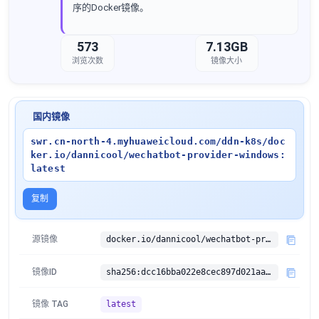
序的Docker镜像。
573
7.13GB
浏览次数
镜像大小
国内镜像
swr.cn-north-4.myhuaweicloud.com/ddn-k8s/doc
ker.io/dannicool/wechatbot-provider-windows:
latest
复制
源镜像
docker.io/dannicool/wechatbot-provider-windows:latest
镜像ID
sha256:dcc16bba022e8cec897d021aa950b72846b05b2b3a6ed7f299b24624415af962
镜像 TAG
latest