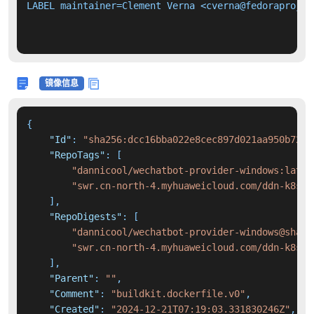
LABEL maintainer=Clement Verna <cverna@fedoraproject
镜像信息
{
"Id"
:
"sha256:dcc16bba022e8cec897d021aa950b7284
"RepoTags"
:
[
"dannicool/wechatbot-provider-windows:lates
"swr.cn-north-4.myhuaweicloud.com/ddn-k8s/d
]
,
"RepoDigests"
:
[
"dannicool/wechatbot-provider-windows@sha25
"swr.cn-north-4.myhuaweicloud.com/ddn-k8s/d
]
,
"Parent"
:
""
,
"Comment"
:
"buildkit.dockerfile.v0"
,
"Created"
:
"2024-12-21T07:19:03.331830246Z"
,