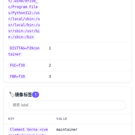
t/.wine/drive_
c/Program File
s/Python312:/us
r/local/sbin:/u
sr/local/bin:/u
sr/sbin:/usr/bi
n:/sbin:/bin
DISTTAG=f39con
1
tainer
FGC=f39
2
FBR=f39
3
🏷️
镜像标签
1
KEY
VALUE
Clement Verna <cve
maintainer