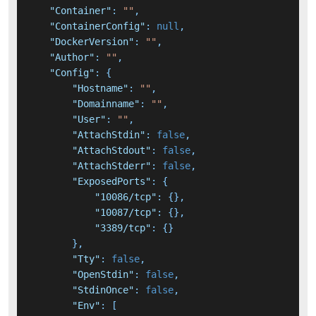
"Container"
:
""
,
"ContainerConfig"
:
null
,
"DockerVersion"
:
""
,
"Author"
:
""
,
"Config"
:
{
"Hostname"
:
""
,
"Domainname"
:
""
,
"User"
:
""
,
"AttachStdin"
:
false
,
"AttachStdout"
:
false
,
"AttachStderr"
:
false
,
"ExposedPorts"
:
{
"10086/tcp"
:
{
}
,
"10087/tcp"
:
{
}
,
"3389/tcp"
:
{
}
}
,
"Tty"
:
false
,
"OpenStdin"
:
false
,
"StdinOnce"
:
false
,
"Env"
:
[