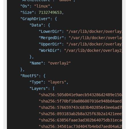
"Os"
:
"linux"
,
"Size"
:
7132749653
,
"GraphDriver"
:
{
"Data"
:
{
"LowerDir"
:
"/var/lib/docker/overlay2/4
"MergedDir"
:
"/var/lib/docker/overlay2/
"UpperDir"
:
"/var/lib/docker/overlay2/f
"WorkDir"
:
"/var/lib/docker/overlay2/fc
}
,
"Name"
:
"overlay2"
}
,
"RootFS"
:
{
"Type"
:
"layers"
,
"Layers"
:
[
"sha256:505d041e9aecb543286d2489e150ad6
"sha256:5f70bf18a086007016e948b04aed3b8
"sha256:576659743c683b40285643ee6ad7bf3
"sha256:893183ab2b8a325f63b2a1421eee5d4
"sha256:63856faae3ad302b64075db31ecae08
"sha256:34501ac73d4047b4ebd7aed04a62b5e