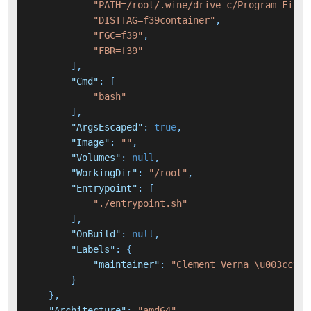
"PATH=/root/.wine/drive_c/Program Files
"DISTTAG=f39container"
,
"FGC=f39"
,
"FBR=f39"
]
,
"Cmd"
:
[
"bash"
]
,
"ArgsEscaped"
:
true
,
"Image"
:
""
,
"Volumes"
:
null
,
"WorkingDir"
:
"/root"
,
"Entrypoint"
:
[
"./entrypoint.sh"
]
,
"OnBuild"
:
null
,
"Labels"
:
{
"maintainer"
:
"Clement Verna \u003ccver
}
}
,
"Architecture"
:
"amd64"
,