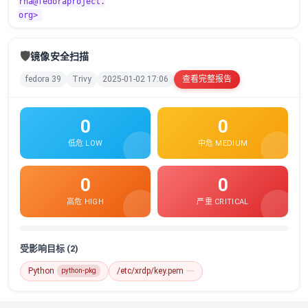
rna@fedoraproject.
org>
🛡️
镜像安全扫描
fedora 39
Trivy
2025-01-02 17:06
查看完整报告
0
0
低危 LOW
中危 MEDIUM
0
0
高危 HIGH
严重 CRITICAL
受影响目标 (2)
Python
/etc/xrdp/key.pem
python-pkg