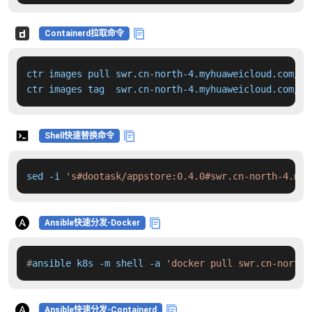
Containerd拉取命令
ctr images pull swr.cn-north-4.myhuaweicloud.com/dd
ctr images tag  swr.cn-north-4.myhuaweicloud.com/dd
Shell快速替换命令
sed -i 
's#dootask/appstore:0.4.0#swr.cn-north-4.myh
Ansible快速分发-Docker
#
ansible k8s -m shell -a 
'docker pull swr.cn-north-
Ansible快速分发-Containerd