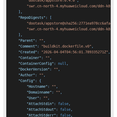
"dootask/appstore:0.4.0"
,
"swr.cn-north-4.myhuaweicloud.com/ddn-k8s/d
]
,
"RepoDigests"
:
[
"dootask/appstore@sha256:2771ea978cc6afacbc
"swr.cn-north-4.myhuaweicloud.com/ddn-k8s/d
]
,
"Parent"
:
""
,
"Comment"
:
"buildkit.dockerfile.v0"
,
"Created"
:
"2026-04-04T04:56:01.789335271Z"
,
"Container"
:
""
,
"ContainerConfig"
:
null
,
"DockerVersion"
:
""
,
"Author"
:
""
,
"Config"
:
{
"Hostname"
:
""
,
"Domainname"
:
""
,
"User"
:
""
,
"AttachStdin"
:
false
,
"AttachStdout"
:
false
,
"AttachStderr"
:
false
,