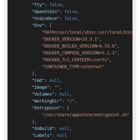
"Tty"
:
false
,
"OpenStdin"
:
false
,
"StdinOnce"
:
false
,
"Env"
:
[
"PATH=/usr/local/sbin:/usr/local/bin:/u
"DOCKER_VERSION=29.3.1"
,
"DOCKER_BUILDX_VERSION=0.33.0"
,
"DOCKER_COMPOSE_VERSION=5.1.1"
,
"DOCKER_TLS_CERTDIR=/certs"
,
"CONTAINER_TYPE=internal"
]
,
"Cmd"
:
null
,
"Image"
:
""
,
"Volumes"
:
null
,
"WorkingDir"
:
"/"
,
"Entrypoint"
:
[
"/usr/share/appstore/entrypoint.sh"
]
,
"OnBuild"
:
null
,
"Labels"
:
null