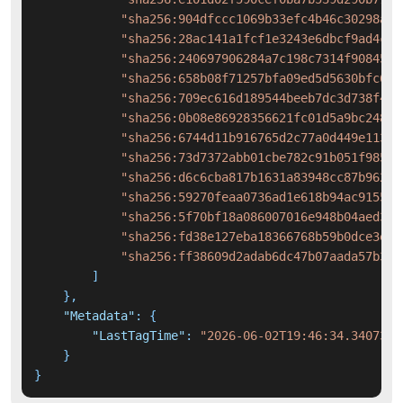
"sha256:904dfccc1069b33efc4b46c30298a84
"sha256:28ac141a1fcf1e3243e6dbcf9ad4c6e
"sha256:240697906284a7c198c7314f90845e7
"sha256:658b08f71257bfa09ed5d5630bfc68e
"sha256:709ec616d189544beeb7dc3d738f413
"sha256:0b08e86928356621fc01d5a9bc24877
"sha256:6744d11b916765d2c77a0d449e1135c
"sha256:73d7372abb01cbe782c91b051f985c7
"sha256:d6c6cba817b1631a83948cc87b9622b
"sha256:59270feaa0736ad1e618b94ac91557e
"sha256:5f70bf18a086007016e948b04aed3b8
"sha256:fd38e127eba18366768b59b0dce3ec3
"sha256:ff38609d2adab6dc47b07aada57b39b
]
}
,
"Metadata"
:
{
"LastTagTime"
:
"2026-06-02T19:46:34.3407345
}
}