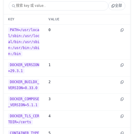
全部
KEY
VALUE
PATH=/usr/loca
0
l/sbin:/usr/loc
al/bin:/usr/sbi
n:/usr/bin:/sbi
n:/bin
DOCKER_VERSION
1
=29.3.1
DOCKER_BUILDX_
2
VERSION=0.33.0
DOCKER_COMPOSE
3
_VERSION=5.1.1
DOCKER_TLS_CER
4
TDIR=/certs
CONTAINER_TYPE
5