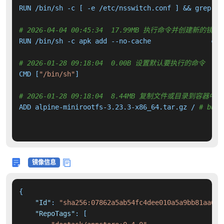
RUN /bin/sh -c [ -e /etc/nsswitch.conf ] && grep 
'^
# 2026-04-04 00:45:34  17.99MB 执行命令并创建新的镜像
# 2026-01-28 09:18:04  0.00B 设置默认要执行的命令
CMD [
"/bin/sh"
]

# 2026-01-28 09:18:04  8.44MB 复制文件或目录到容器中
ADD alpine-minirootfs-3.23.3-x86_64.tar.gz / 
# buil
镜像信息
{
"Id"
:
"sha256:07862a5ab54fc4dee010a5a9bb81aa62b
"RepoTags"
:
[