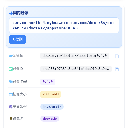
国内镜像
swr.cn-north-4.myhuaweicloud.com/ddn-k8s/doc
ker.io/dootask/appstore:0.4.0
复制
源镜像
docker.io/dootask/appstore:0.4.0
镜像ID
sha256:07862a5ab54fc4dee010a5a9bb81aa62bd3a6c44dce402d1da295622e29ed03e
镜像 TAG
0.4.0
镜像大小
208.69MB
平台架构
linux/amd64
镜像源
docker.io