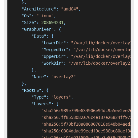
}
,
"Architecture"
:
"amd64"
,
"Os"
:
"linux"
,
"Size"
:
208694231
,
"GraphDriver"
:
{
"Data"
:
{
"LowerDir"
:
"/var/lib/docker/overlay2/5
"MergedDir"
:
"/var/lib/docker/overlay2/
"UpperDir"
:
"/var/lib/docker/overlay2/2
"WorkDir"
:
"/var/lib/docker/overlay2/25
}
,
"Name"
:
"overlay2"
}
,
"RootFS"
:
{
"Type"
:
"layers"
,
"Layers"
:
[
"sha256:989e799e634906e94dc9a5ee2ee26fc
"sha256:ff8558082a76c4e187e26824ff9732d
"sha256:5f70bf18a086007016e948b04aed3b8
"sha256:0304ddae99ecdf9ee986bc80aef3890
"sha256:e101d02f590cef0ba7b539d290b7113