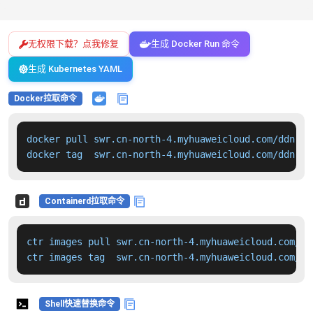
无权限下载？点我修复
生成 Docker Run 命令
生成 Kubernetes YAML
Docker拉取命令
docker pull swr.cn-north-4.myhuaweicloud.com/ddn-k8
docker tag  swr.cn-north-4.myhuaweicloud.com/ddn-k8
Containerd拉取命令
ctr images pull swr.cn-north-4.myhuaweicloud.com/dd
ctr images tag  swr.cn-north-4.myhuaweicloud.com/dd
Shell快速替换命令