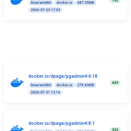
742
linux/amd64
docker.io
487.35MB
2024-07-23 17:53
docker.io/dpage/pgadmin4:4.18
649
linux/amd64
docker.io
279.63MB
2024-07-31 13:14
docker.io/dpage/pgadmin4:8.1
933