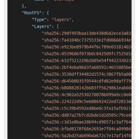
}
,
"RootFS"
:
{
"Type"
:
"layers"
,
"Layers"
:
[
"sha256:29df493baa13de438d6d2ece3a83330
"sha256:fa4104bc7375533e2fd00666934e792
"sha256:e923be8979b44f6c789e03181402e05
"sha256:0539686f073b0c842509fc7525d1d29
"sha256:632f521229b2b05e54f9422330232f5
"sha256:2bf4eba96d3fa68591c4015885be9a6
"sha256:3538dff34482d1574c3867fb5a00e41
"sha256:d64500035f0544cdfd82e9daff79e91
"sha256:b808828142b683ff5629861eab0d8b9
"sha256:4c982a52530270878b099a9cc0e06d2
"sha256:224222d9c5e688692422ed72813d80c
"sha256:c5c39b4592ed8be0c3fa15afb921481
"sha256:dd87a27b7cd2bde1d2d585c79ced61b
"sha256:c3d1e8bae28b94cd90571c3af764e00
"sha256:bfbd8178f68e2693e7f04ca0998dfcf
"sha256:5a2bd25ab09bda672c7e17af14f0be2