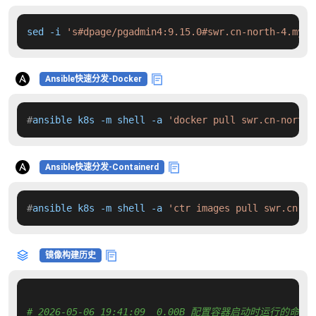
sed -i 
's#dpage/pgadmin4:9.15.0#swr.cn-north-4.myhu
Ansible快速分发-Docker
#
ansible k8s -m shell -a 
'docker pull swr.cn-north-
Ansible快速分发-Containerd
#
ansible k8s -m shell -a 
'ctr images pull swr.cn-no
镜像构建历史
# 2026-05-06 19:41:09  0.00B 配置容器启动时运行的命令