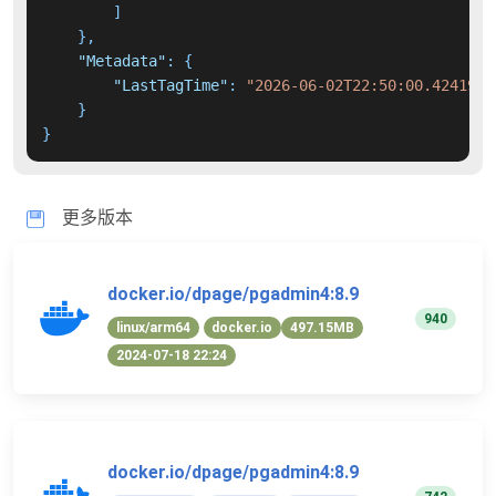
]
}
,
"Metadata"
:
{
"LastTagTime"
:
"2026-06-02T22:50:00.4241967
}
}
更多版本
docker.io/dpage/pgadmin4:8.9
940
linux/arm64
docker.io
497.15MB
2024-07-18 22:24
docker.io/dpage/pgadmin4:8.9