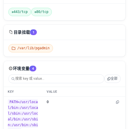
443/tcp
80/tcp
📁
目录挂载
1
/var/lib/pgadmin
⚙️
环境变量
4
全部
KEY
VALUE
PATH=/usr/loca
0
l/bin:/usr/loca
l/sbin:/usr/loc
al/bin:/usr/sbi
n:/usr/bin:/sbi