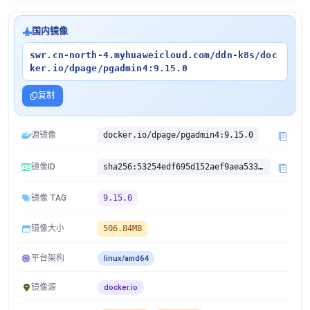
国内镜像
swr.cn-north-4.myhuaweicloud.com/ddn-k8s/doc
ker.io/dpage/pgadmin4:9.15.0
复制
源镜像
docker.io/dpage/pgadmin4:9.15.0
镜像ID
sha256:53254edf695d152aef9aea533f422311536aababd9d57262a09f5a4152fd0831
镜像 TAG
9.15.0
镜像大小
506.84MB
平台架构
linux/amd64
镜像源
docker.io