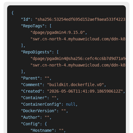
{
"Id"
:
"sha256:53254edf695d152aef9aea533f4223115
"RepoTags"
:
[
"dpage/pgadmin4:9.15.0"
,
"swr.cn-north-4.myhuaweicloud.com/ddn-k8s/d
]
,
"RepoDigests"
:
[
"dpage/pgadmin4@sha256:cefc4cc6b7d9d71a9e81
"swr.cn-north-4.myhuaweicloud.com/ddn-k8s/d
]
,
"Parent"
:
""
,
"Comment"
:
"buildkit.dockerfile.v0"
,
"Created"
:
"2026-05-06T11:41:09.186590612Z"
,
"Container"
:
""
,
"ContainerConfig"
:
null
,
"DockerVersion"
:
""
,
"Author"
:
""
,
"Config"
:
{
"Hostname"
:
""
,