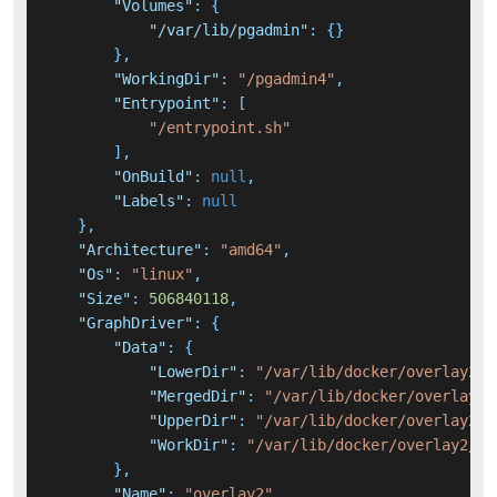
"Volumes"
:
{
"/var/lib/pgadmin"
:
{
}
}
,
"WorkingDir"
:
"/pgadmin4"
,
"Entrypoint"
:
[
"/entrypoint.sh"
]
,
"OnBuild"
:
null
,
"Labels"
:
null
}
,
"Architecture"
:
"amd64"
,
"Os"
:
"linux"
,
"Size"
:
506840118
,
"GraphDriver"
:
{
"Data"
:
{
"LowerDir"
:
"/var/lib/docker/overlay2/5
"MergedDir"
:
"/var/lib/docker/overlay2/
"UpperDir"
:
"/var/lib/docker/overlay2/f
"WorkDir"
:
"/var/lib/docker/overlay2/ff
}
,
"Name"
:
"overlay2"