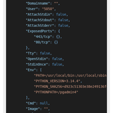
"Domainname"
:
""
,
"User"
:
"5050"
,
"AttachStdin"
:
false
,
"AttachStdout"
:
false
,
"AttachStderr"
:
false
,
"ExposedPorts"
:
{
"443/tcp"
:
{
}
,
"80/tcp"
:
{
}
}
,
"Tty"
:
false
,
"OpenStdin"
:
false
,
"StdinOnce"
:
false
,
"Env"
:
[
"PATH=/usr/local/bin:/usr/local/sbin:/u
"PYTHON_VERSION=3.14.4"
,
"PYTHON_SHA256=d923c51303e38e249136fc1b
"PYTHONPATH=/pgadmin4"
]
,
"Cmd"
:
null
,
"Image"
:
""
,