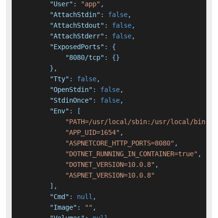
"User"
:
"app"
,
"AttachStdin"
:
false
,
"AttachStdout"
:
false
,
"AttachStderr"
:
false
,
"ExposedPorts"
:
{
"8080/tcp"
:
{
}
}
,
"Tty"
:
false
,
"OpenStdin"
:
false
,
"StdinOnce"
:
false
,
"Env"
:
[
"PATH=/usr/local/sbin:/usr/local/bin:/u
"APP_UID=1654"
,
"ASPNETCORE_HTTP_PORTS=8080"
,
"DOTNET_RUNNING_IN_CONTAINER=true"
,
"DOTNET_VERSION=10.0.8"
,
"ASPNET_VERSION=10.0.8"
]
,
"Cmd"
:
null
,
"Image"
:
""
,