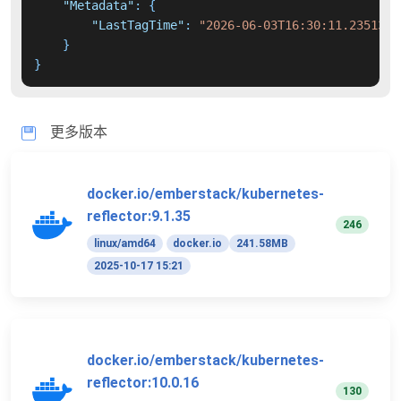
"Metadata"
:
{
"LastTagTime"
:
"2026-06-03T16:30:11.2351338
}
}
更多版本
docker.io/emberstack/kubernetes-
reflector:9.1.35
246
linux/amd64
docker.io
241.58MB
2025-10-17 15:21
docker.io/emberstack/kubernetes-
reflector:10.0.16
130