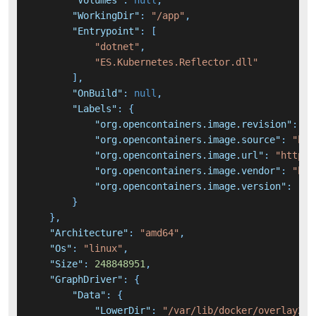
"Volumes"
:
null
,
"WorkingDir"
:
"/app"
,
"Entrypoint"
:
[
"dotnet"
,
"ES.Kubernetes.Reflector.dll"
]
,
"OnBuild"
:
null
,
"Labels"
:
{
"org.opencontainers.image.revision"
:
"e
"org.opencontainers.image.source"
:
"htt
"org.opencontainers.image.url"
:
"https:
"org.opencontainers.image.vendor"
:
"htt
"org.opencontainers.image.version"
:
"10
}
}
,
"Architecture"
:
"amd64"
,
"Os"
:
"linux"
,
"Size"
:
248848951
,
"GraphDriver"
:
{
"Data"
:
{
"LowerDir"
:
"/var/lib/docker/overlay2/7