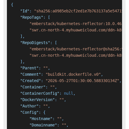
{
"Id"
:
"sha256:a0985eb2cf2ed1e7b763137a5e5471557
"RepoTags"
:
[
"emberstack/kubernetes-reflector:10.0.46"
,
"swr.cn-north-4.myhuaweicloud.com/ddn-k8s/d
]
,
"RepoDigests"
:
[
"emberstack/kubernetes-reflector@sha256:949
"swr.cn-north-4.myhuaweicloud.com/ddn-k8s/d
]
,
"Parent"
:
""
,
"Comment"
:
"buildkit.dockerfile.v0"
,
"Created"
:
"2026-05-27T01:30:00.588330134Z"
,
"Container"
:
""
,
"ContainerConfig"
:
null
,
"DockerVersion"
:
""
,
"Author"
:
""
,
"Config"
:
{
"Hostname"
:
""
,
"Domainname"
:
""
,