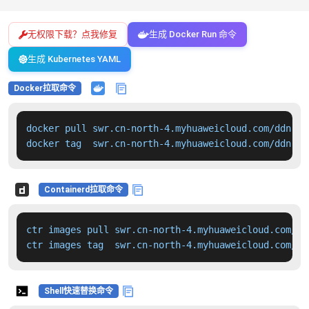
无权限下载？点我修复
生成 Docker Run 命令
生成 Kubernetes YAML
Docker拉取命令
docker pull swr.cn-north-4.myhuaweicloud.com/ddn-k8
docker tag  swr.cn-north-4.myhuaweicloud.com/ddn-k8
Containerd拉取命令
ctr images pull swr.cn-north-4.myhuaweicloud.com/dd
ctr images tag  swr.cn-north-4.myhuaweicloud.com/dd
Shell快速替换命令