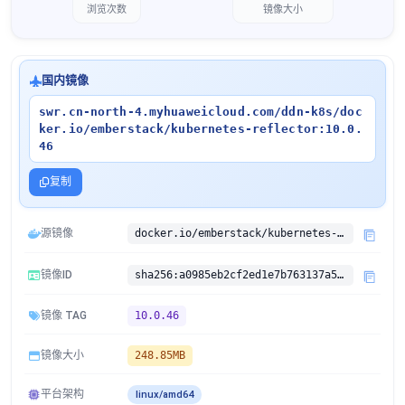
浏览次数
镜像大小
国内镜像
swr.cn-north-4.myhuaweicloud.com/ddn-k8s/doc
ker.io/emberstack/kubernetes-reflector:10.0.
46
复制
源镜像
docker.io/emberstack/kubernetes-reflector:10.0.46
镜像ID
sha256:a0985eb2cf2ed1e7b763137a5e5471557565f05a6d5dac6d26039dfb1dd16f72
镜像 TAG
10.0.46
镜像大小
248.85MB
平台架构
linux/amd64