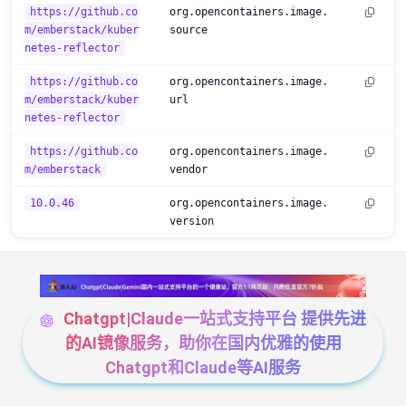
https://github.co
org.opencontainers.image.
m/emberstack/kuber
source
netes-reflector
https://github.co
org.opencontainers.image.
m/emberstack/kuber
url
netes-reflector
https://github.co
org.opencontainers.image.
m/emberstack
vendor
10.0.46
org.opencontainers.image.
version
Chatgpt|Claude一站式支持平台 提供先进
的AI镜像服务，助你在国内优雅的使用
Chatgpt和Claude等AI服务