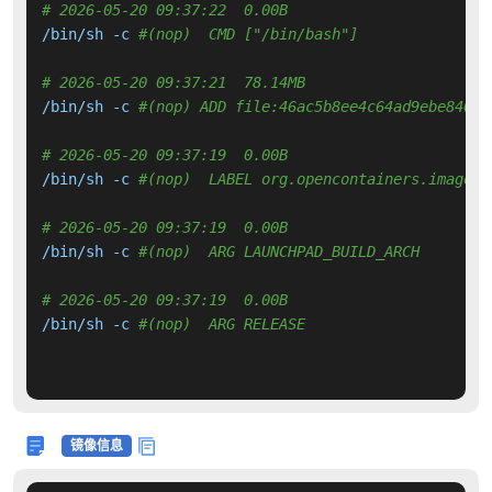
# 2026-05-20 09:37:22  0.00B 
/bin/sh -c 
#(nop)  CMD ["/bin/bash"]
# 2026-05-20 09:37:21  78.14MB 
/bin/sh -c 
#(nop) ADD file:46ac5b8ee4c64ad9ebe840ab
# 2026-05-20 09:37:19  0.00B 
/bin/sh -c 
#(nop)  LABEL org.opencontainers.image.v
# 2026-05-20 09:37:19  0.00B 
/bin/sh -c 
#(nop)  ARG LAUNCHPAD_BUILD_ARCH
# 2026-05-20 09:37:19  0.00B 
/bin/sh -c 
#(nop)  ARG RELEASE
镜像信息