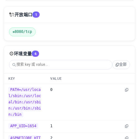
🔌
开放端口
1
8080/tcp
⚙️
环境变量
6
全部
KEY
VALUE
PATH=/usr/loca
0
l/sbin:/usr/loc
al/bin:/usr/sbi
n:/usr/bin:/sbi
n:/bin
APP_UID=1654
1
ASPNETCORE_HTT
2