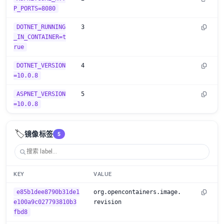
P_PORTS=8080
DOTNET_RUNNING
3
_IN_CONTAINER=t
rue
DOTNET_VERSION
4
=10.0.8
ASPNET_VERSION
5
=10.0.8
🏷️
镜像标签
5
KEY
VALUE
e85b1dee8790b31de1
org.opencontainers.image.
e100a9c027793810b3
revision
fbd8