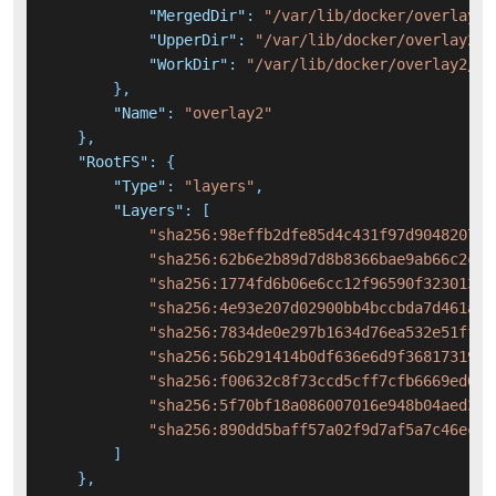
"MergedDir"
:
"/var/lib/docker/overlay2/
"UpperDir"
:
"/var/lib/docker/overlay2/3
"WorkDir"
:
"/var/lib/docker/overlay2/33
}
,
"Name"
:
"overlay2"
}
,
"RootFS"
:
{
"Type"
:
"layers"
,
"Layers"
:
[
"sha256:98effb2dfe85d4c431f97d90482075f
"sha256:62b6e2b89d7d8b8366bae9ab66c2c57
"sha256:1774fd6b06e6cc12f96590f32301356
"sha256:4e93e207d02900bb4bccbda7d461af5
"sha256:7834de0e297b1634d76ea532e51ff7c
"sha256:56b291414b0df636e6d9f3681731942
"sha256:f00632c8f73ccd5cff7cfb6669ed6d7
"sha256:5f70bf18a086007016e948b04aed3b8
"sha256:890dd5baff57a02f9d7af5a7c46ec38
]
}
,