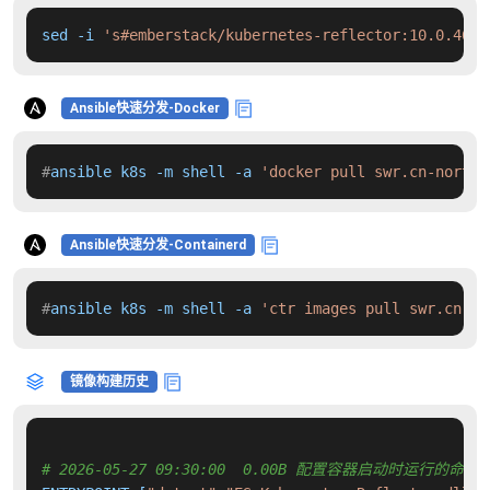
sed -i 
's#emberstack/kubernetes-reflector:10.0.46#s
Ansible快速分发-Docker
#
ansible k8s -m shell -a 
'docker pull swr.cn-north-
Ansible快速分发-Containerd
#
ansible k8s -m shell -a 
'ctr images pull swr.cn-no
镜像构建历史
# 2026-05-27 09:30:00  0.00B 配置容器启动时运行的命令