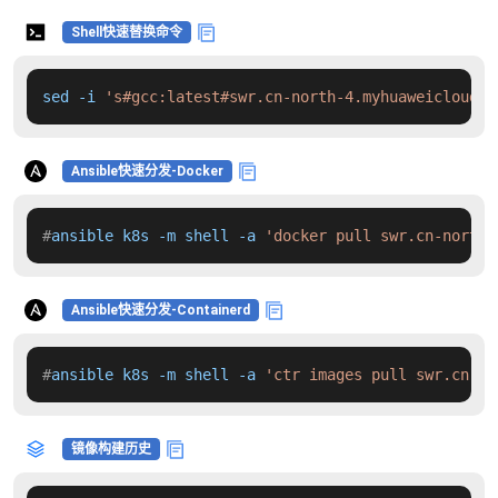
Shell快速替换命令
sed -i 
's#gcc:latest#swr.cn-north-4.myhuaweicloud.c
Ansible快速分发-Docker
#
ansible k8s -m shell -a 
'docker pull swr.cn-north-
Ansible快速分发-Containerd
#
ansible k8s -m shell -a 
'ctr images pull swr.cn-no
镜像构建历史