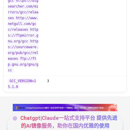
gcc https://big
searcher.com/mi
rrors/gcc/relea
ses http://www.
netgull.com/gc
c/releases http
s://ftpmirror.g
nu.org/gcc http
s://sourceware.
org/pub/gcc/rel
eases ftp://ft
p.gnu.org/gnu/g
cc
GCC_VERSION=1
3
5.1.0
Chatgpt|Claude一站式支持平台 提供先进
的AI镜像服务，助你在国内优雅的使用