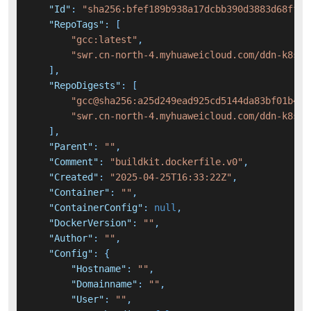
"Id"
:
"sha256:bfef189b938a17dcbb390d3883d68fff1
"RepoTags"
:
[
"gcc:latest"
,
"swr.cn-north-4.myhuaweicloud.com/ddn-k8s/d
]
,
"RepoDigests"
:
[
"gcc@sha256:a25d249ead925cd5144da83bf01b4fc
"swr.cn-north-4.myhuaweicloud.com/ddn-k8s/d
]
,
"Parent"
:
""
,
"Comment"
:
"buildkit.dockerfile.v0"
,
"Created"
:
"2025-04-25T16:33:22Z"
,
"Container"
:
""
,
"ContainerConfig"
:
null
,
"DockerVersion"
:
""
,
"Author"
:
""
,
"Config"
:
{
"Hostname"
:
""
,
"Domainname"
:
""
,
"User"
:
""
,