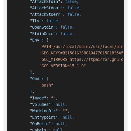
"AttachStdin"
:
false
,
"AttachStdout"
:
false
,
"AttachStderr"
:
false
,
"Tty"
:
false
,
"OpenStdin"
:
false
,
"StdinOnce"
:
false
,
"Env"
:
[
"PATH=/usr/local/sbin:/usr/local/bin:/u
"GPG_KEYS=B215C1633BCA0477615F1B35A5B3A
"GCC_MIRRORS=https://ftpmirror.gnu.org/
"GCC_VERSION=15.1.0"
]
,
"Cmd"
:
[
"bash"
]
,
"Image"
:
""
,
"Volumes"
:
null
,
"WorkingDir"
:
""
,
"Entrypoint"
:
null
,
"OnBuild"
:
null
,
"Labels"
:
null