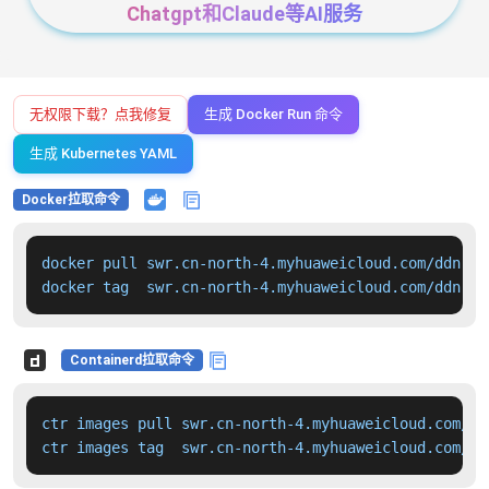
Chatgpt和Claude等AI服务
无权限下载？点我修复
生成 Docker Run 命令
生成 Kubernetes YAML
Docker拉取命令
docker pull swr.cn-north-4.myhuaweicloud.com/ddn-k8
docker tag  swr.cn-north-4.myhuaweicloud.com/ddn-k8
Containerd拉取命令
ctr images pull swr.cn-north-4.myhuaweicloud.com/dd
ctr images tag  swr.cn-north-4.myhuaweicloud.com/dd