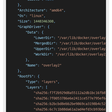
}
,
"Architecture"
:
"amd64"
,
"Os"
:
"linux"
,
"Size"
:
1448346308
,
"GraphDriver"
:
{
"Data"
:
{
"LowerDir"
:
"/var/lib/docker/overlay2/9
"MergedDir"
:
"/var/lib/docker/overlay2/
"UpperDir"
:
"/var/lib/docker/overlay2/8
"WorkDir"
:
"/var/lib/docker/overlay2/88
}
,
"Name"
:
"overlay2"
}
,
"RootFS"
:
{
"Type"
:
"layers"
,
"Layers"
:
[
"sha256:f7f2b929d8a55112a2db1bc16fb8731
"sha256:7f0053786e6e2411ce577e795ef6c27
"sha256:b2bcbd8ebb2be9869ca3198b4c521f1
"sha256:6c7c1b88da61a2ad4efd3cb93b6e31b