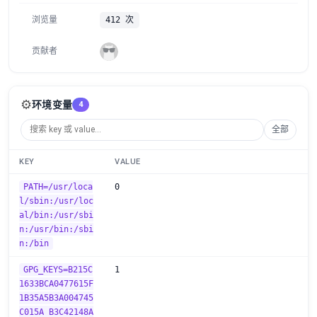
浏览量
412 次
贡献者
⚙️
环境变量
4
全部
KEY
VALUE
PATH=/usr/loca
0
l/sbin:/usr/loc
al/bin:/usr/sbi
n:/usr/bin:/sbi
n:/bin
GPG_KEYS=B215C
1
1633BCA0477615F
1B35A5B3A004745
C015A B3C42148A