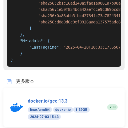
"sha256:2b1c16ad140a5fae1a0861a7b98ad57
"sha256:1e50f834bc642aefcce9cd69bcd8ab6
"sha256:0a86abb5fbcd2734fc73a7824341bc6
"sha256:d8a0d0c9ef0926aada137575adc87a4
]
}
,
"Metadata"
:
{
"LastTagTime"
:
"2025-04-28T18:33:17.6507904
}
}
更多版本
docker.io/gcc:13.3
708
linux/amd64
docker.io
1.39GB
2024-07-03 15:43