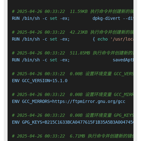
# 2025-04-26 00:33:22  11.59KB 执行命令并创建新的镜像
RUN /bin/sh -c 
set
# 2025-04-26 00:33:22  42.23KB 执行命令并创建新的镜像
RUN /bin/sh -c 
set
 -ex; 	{ 
echo
'/usr/local/
# 2025-04-26 00:33:22  511.85MB 执行命令并创建新的镜
RUN /bin/sh -c 
set
 -ex; 		savedAptMa
# 2025-04-26 00:33:22  0.00B 设置环境变量 GCC_VERSIO
ENV GCC_VERSION=15.1.0

# 2025-04-26 00:33:22  0.00B 设置环境变量 GCC_MIRROR
ENV GCC_MIRRORS=https://ftpmirror.gnu.org/gcc 		https://mirrors.kernel.org/gnu/gcc 		https://bigsearcher.com/mirrors/gcc/releases 		http://www.netgull.com/gcc/releases 		https://ftpmirror.gnu.org/gcc 		https://sourceware.org/pub/gcc/releases 		ftp://ftp.gnu.org/gnu/gcc

# 2025-04-26 00:33:22  0.00B 设置环境变量 GPG_KEYS
ENV GPG_KEYS=B215C1633BCA0477615F1B35A5B3A004745C015A 	B3C42148A44E6983B3E4CC0793FA9B1AB75C61B8 	90AA470469D3965A87A5DCB494D03953902C9419 	80F98B2E0DAB6C8281BDF541A7C8C3B2F71EDF1C 	7F74F97C103468EE5D750B583AB00996FC26A641 	33C235A34C46AA3FFB293709A328C3A2C3C45C06 	D3A93CAD751C2AF4F8C7AD516
# 2025-04-26 00:33:22  6.71MB 执行命令并创建新的镜像层