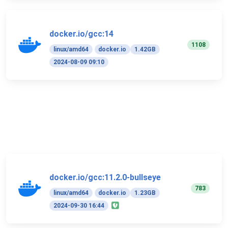
docker.io/gcc:14
1108
linux/amd64
docker.io
1.42GB
2024-08-09 09:10
docker.io/gcc:11.2.0-bullseye
783
linux/amd64
docker.io
1.23GB
2024-09-30 16:44