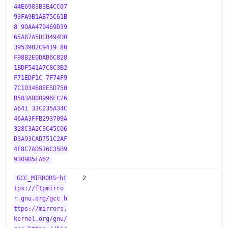
44E6983B3E4CC07
93FA9B1AB75C61B
8 90AA470469D39
65A87A5DCB494D0
3953902C9419 80
F98B2E0DAB6C828
1BDF541A7C8C3B2
F71EDF1C 7F74F9
7C103468EE5D750
B583AB00996FC26
A641 33C235A34C
46AA3FFB293709A
328C3A2C3C45C06
D3A93CAD751C2AF
4F8C7AD516C35B9
9309B5FA62
GCC_MIRRORS=ht
2
tps://ftpmirro
r.gnu.org/gcc h
ttps://mirrors.
kernel.org/gnu/