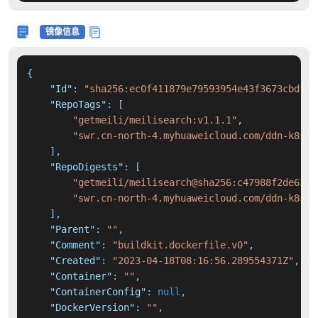
镜像信息
{
"Id"
:
"sha256:ec0f411879e79593954e43f3673cbdf3b
"RepoTags"
:
[
"getmeili/meilisearch:v1.1.1"
,
"swr.cn-north-4.myhuaweicloud.com/ddn-k8s/d
]
,
"RepoDigests"
:
[
"getmeili/meilisearch@sha256:c47988f2de632d
"swr.cn-north-4.myhuaweicloud.com/ddn-k8s/d
]
,
"Parent"
:
""
,
"Comment"
:
"buildkit.dockerfile.v0"
,
"Created"
:
"2023-04-18T08:16:56.289554371Z"
,
"Container"
:
""
,
"ContainerConfig"
:
null
,
"DockerVersion"
:
""
,