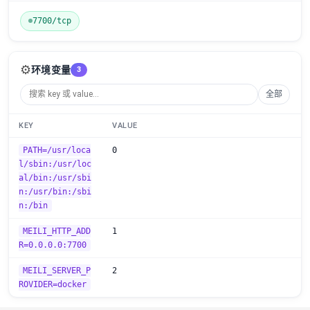
7700/tcp
⚙️
环境变量
3
全部
KEY
VALUE
PATH=/usr/loca
0
l/sbin:/usr/loc
al/bin:/usr/sbi
n:/usr/bin:/sbi
n:/bin
MEILI_HTTP_ADD
1
R=0.0.0.0:7700
MEILI_SERVER_P
2
ROVIDER=docker