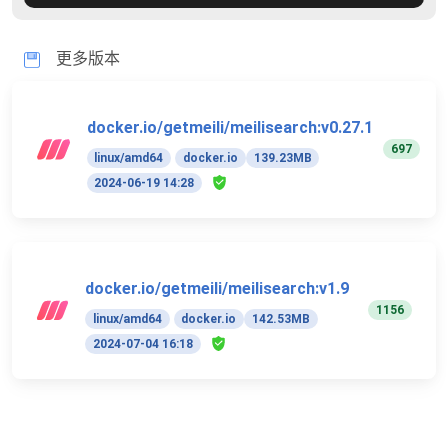
更多版本
docker.io/getmeili/meilisearch:v0.27.1
697
linux/amd64
docker.io
139.23MB
2024-06-19 14:28
docker.io/getmeili/meilisearch:v1.9
1156
linux/amd64
docker.io
142.53MB
2024-07-04 16:18