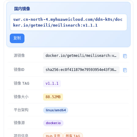
国内镜像
swr.cn-north-4.myhuaweicloud.com/ddn-k8s/doc
ker.io/getmeili/meilisearch:v1.1.1
复制
源镜像
docker.io/getmeili/meilisearch:v1.1.1
镜像ID
sha256:ec0f411879e79593954e43f3673cbdf3b73ed7552049aa202632f136fd6ad299
镜像 TAG
v1.1.1
镜像大小
88.52MB
平台架构
linux/amd64
镜像源
docker.io
项目信息
Hub 主页
所有 TAG