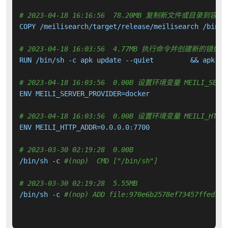
# 2023-04-18 16:16:56  78.20MB 复制新文件或目录到容器
COPY /meilisearch/target/release/meilisearch /bin/m
# 2023-04-18 16:03:56  4.77MB 执行命令并创建新的镜像层
RUN /bin/sh -c apk update --quiet         && apk ad
# 2023-04-18 16:03:56  0.00B 设置环境变量 MEILI_SERVE
ENV MEILI_SERVER_PROVIDER=docker

# 2023-04-18 16:03:56  0.00B 设置环境变量 MEILI_HTTP_
ENV MEILI_HTTP_ADDR=0.0.0.0:7700

# 2023-03-30 02:19:28  0.00B 
/bin/sh -c 
#(nop)  CMD ["/bin/sh"]
# 2023-03-30 02:19:28  5.55MB 
/bin/sh -c 
#(nop) ADD file:970e6b2578ef73457ffed118