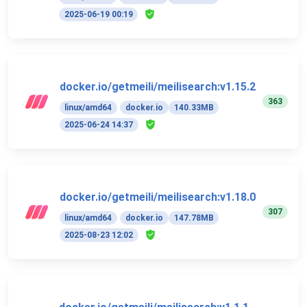
2025-06-19 00:19
docker.io/getmeili/meilisearch:v1.15.2
363
linux/amd64
docker.io
140.33MB
2025-06-24 14:37
docker.io/getmeili/meilisearch:v1.18.0
307
linux/amd64
docker.io
147.78MB
2025-08-23 12:02