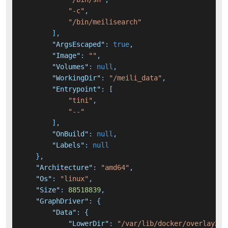
"-c"
,
"/bin/meilisearch"
]
,
"ArgsEscaped"
:
true
,
"Image"
:
""
,
"Volumes"
:
null
,
"WorkingDir"
:
"/meili_data"
,
"Entrypoint"
:
[
"tini"
,
"--"
]
,
"OnBuild"
:
null
,
"Labels"
:
null
}
,
"Architecture"
:
"amd64"
,
"Os"
:
"linux"
,
"Size"
:
88518839
,
"GraphDriver"
:
{
"Data"
:
{
"LowerDir"
:
"/var/lib/docker/overlay2/1