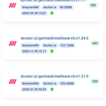
docker.io/getmeili/meilisearch:v1.1.1
252
linux/amd64
docker.io
88.52MB
2025-09-30 16:21
docker.io/getmeili/meilisearch:v1.24.0
347
linux/amd64
docker.io
152.12MB
2025-11-09 10:17
docker.io/getmeili/meilisearch:v1.31.0
325
linux/amd64
docker.io
155.45MB
2026-01-03 06:03