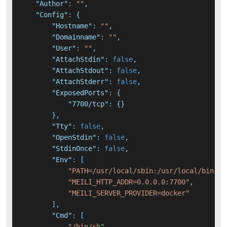
"Author"
:
""
,
"Config"
:
{
"Hostname"
:
""
,
"Domainname"
:
""
,
"User"
:
""
,
"AttachStdin"
:
false
,
"AttachStdout"
:
false
,
"AttachStderr"
:
false
,
"ExposedPorts"
:
{
"7700/tcp"
:
{
}
}
,
"Tty"
:
false
,
"OpenStdin"
:
false
,
"StdinOnce"
:
false
,
"Env"
:
[
"PATH=/usr/local/sbin:/usr/local/bin:/u
"MEILI_HTTP_ADDR=0.0.0.0:7700"
,
"MEILI_SERVER_PROVIDER=docker"
]
,
"Cmd"
:
[
"/bin/sh"
,