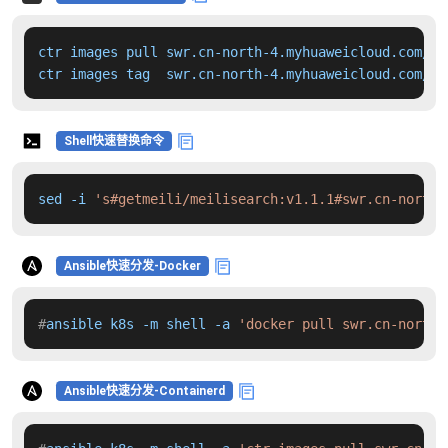
ctr images pull swr.cn-north-4.myhuaweicloud.com/dd
ctr images tag  swr.cn-north-4.myhuaweicloud.com/dd
Shell快速替换命令
sed -i 
's#getmeili/meilisearch:v1.1.1#swr.cn-north-
Ansible快速分发-Docker
#
ansible k8s -m shell -a 
'docker pull swr.cn-north-
Ansible快速分发-Containerd