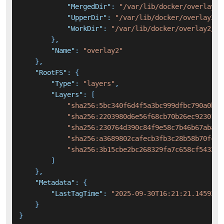
"MergedDir"
:
"/var/lib/docker/overlay2/
"UpperDir"
:
"/var/lib/docker/overlay2/5
"WorkDir"
:
"/var/lib/docker/overlay2/50
}
,
"Name"
:
"overlay2"
}
,
"RootFS"
:
{
"Type"
:
"layers"
,
"Layers"
:
[
"sha256:5bc340f6d4f5a3bc999dfbc790a0bdf
"sha256:2203980d6e56f68cb70b26ec923017e
"sha256:230764d390c84f9e58c7b46b67abac7
"sha256:a3689802cafecb3fb3c28b58b70fcbc
"sha256:3b15cbe2bc268329fa7c658cf543207
]
}
,
"Metadata"
:
{
"LastTagTime"
:
"2025-09-30T16:21:21.1459307
}
}