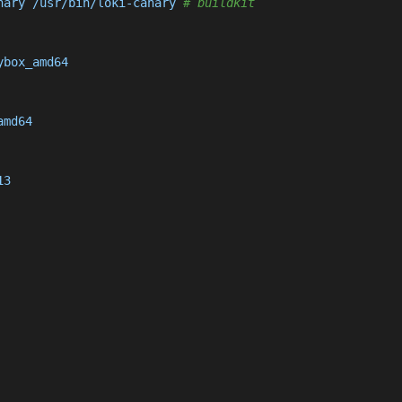
nary /usr/bin/loki-canary 
# buildkit
box_amd64

md64

3
