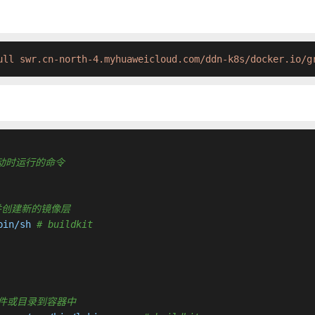
ull swr.cn-north-4.myhuaweicloud.com/ddn-k8s/docker.io/g
容器启动时运行的命令
行命令并创建新的镜像层
bin/sh 
# buildkit
复制新文件或目录到容器中