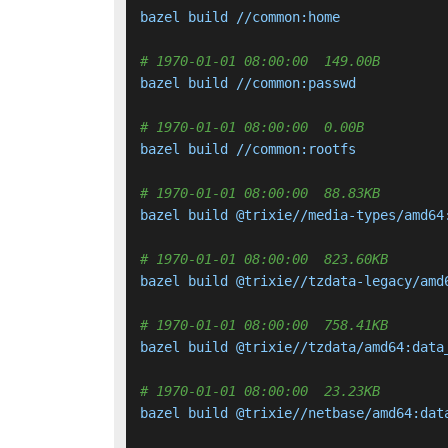
bazel build //common:home

# 1970-01-01 08:00:00  149.00B 
bazel build //common:passwd

# 1970-01-01 08:00:00  0.00B 
bazel build //common:rootfs

# 1970-01-01 08:00:00  88.83KB 
bazel build @trixie//media-types/amd64:
# 1970-01-01 08:00:00  823.60KB 
bazel build @trixie//tzdata-legacy/amd6
# 1970-01-01 08:00:00  758.41KB 
bazel build @trixie//tzdata/amd64:data_
# 1970-01-01 08:00:00  23.23KB 
bazel build @trixie//netbase/amd64:data