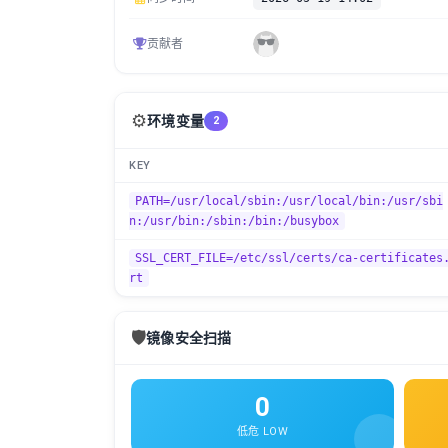
贡献者
⚙️
环境变量
2
KEY
PATH=/usr/local/sbin:/usr/local/bin:/usr/sbi
n:/usr/bin:/sbin:/bin:/busybox
SSL_CERT_FILE=/etc/ssl/certs/ca-certificates
rt
🛡️
镜像安全扫描
0
低危 LOW