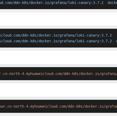
ud.com/ddn-k8s/docker.io/grafana/loki-canary:3.7.2  dock
icloud.com/ddn-k8s/docker.io/grafana/loki-canary:3.7.2

icloud.com/ddn-k8s/docker.io/grafana/loki-canary:3.7.2  
r.cn-north-4.myhuaweicloud.com/ddn-k8s/docker.io/grafana
swr.cn-north-4.myhuaweicloud.com/ddn-k8s/docker.io/grafa