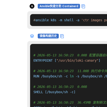
Ansible快速分发-Containerd
#
ansible k8s -m shell -a 
'ctr images p
镜像构建历史
# 2026-05-13 16:50:23  0.00B 配置
ENTRYPOINT [
"/usr/bin/loki-canary"
]

# 2026-05-13 16:50:23  11.00B 执
RUN /busybox/sh -c 
ln
 -s /busybox/sh /
# 2026-05-13 16:50:23  0.00B 
SHELL [/busybox/sh -c]

# 2026-05-13 16:50:23  36.45MB 