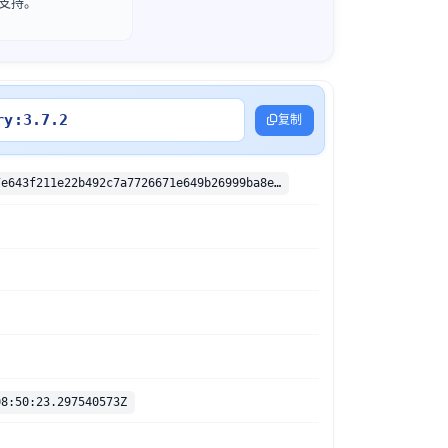
取支持。
ry:3.7.2
复制
sha256:f7857e643f211e22b492c7a7726671e649b26999ba8e7bdec5113b02d51462ff
08:50:23.297540573Z