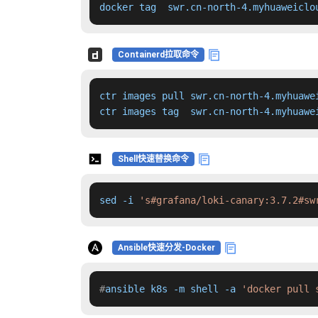
docker tag  swr.cn-north-4.myhuaweiclo
Containerd拉取命令
ctr images pull swr.cn-north-4.myhuawe
ctr images tag  swr.cn-north-4.myhuawe
Shell快速替换命令
sed -i 
's#grafana/loki-canary:3.7.2#sw
Ansible快速分发-Docker
#
ansible k8s -m shell -a 
'docker pull 