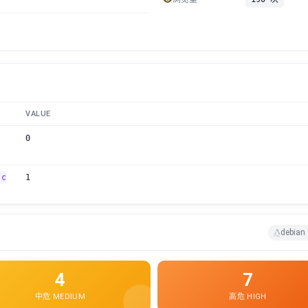
VALUE
0
.c
1
debian
4
7
中危 MEDIUM
高危 HIGH