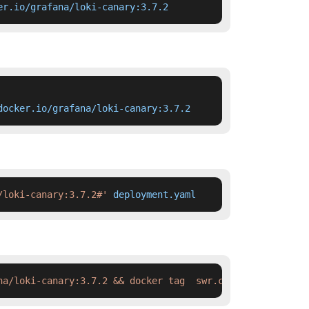
er.io/grafana/loki-canary:3.7.2
docker.io/grafana/loki-canary:3.7.2
/loki-canary:3.7.2#'
 deployment.yaml
na/loki-canary:3.7.2 && docker tag  swr.cn-north-4.myhua