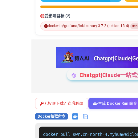
受影响目标 (2)
docker.io/grafana/loki-canary:3.7.2 (debian 13.4)
deb
Chatgpt|Claude
无权限下载？点我修复
生成 Docker Run 命令
Docker拉取命令
docker pull swr.cn-north-4.myhuaweiclo