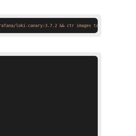
rafana/loki-canary:3.7.2 && ctr images tag  swr.cn-north