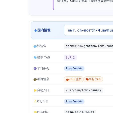
请注意，Canary 版本可能包含尚未经
swr.cn-north-4.myhu
国内镜像
源镜像
docker.io/grafana/loki-can
镜像 TAG
3.7.2
平台架构
linux/amd64
项目信息
Hub 主页
所有 TAG
启动入口
/usr/bin/loki-canary
OS/平台
linux/amd64
同步时间
2026-05-19 14:02