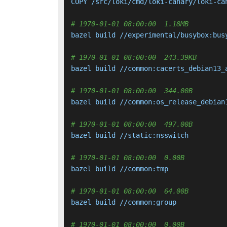
COPY /src/loki/cmd/loki-canary/loki-ca
# 1970-01-01 08:00:00  1.18MB 
bazel build //experimental/busybox:busy
# 1970-01-01 08:00:00  243.39KB 
bazel build //common:cacerts_debian13_a
# 1970-01-01 08:00:00  344.00B 
bazel build //common:os_release_debian1
# 1970-01-01 08:00:00  497.00B 
bazel build //static:nsswitch

# 1970-01-01 08:00:00  0.00B 
bazel build //common:tmp

# 1970-01-01 08:00:00  64.00B 
bazel build //common:group

# 1970-01-01 08:00:00  0.00B 