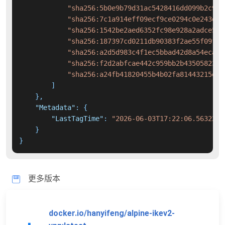
"sha256:5b0e9b79d31ac5428416dd099b2c96e
"sha256:7c1a914eff09ecf9ce0294c0e243dca
"sha256:1542be2aed6352fc98e928a2adce5ff
"sha256:187397cd0211db90383f2ae55f09f8e
"sha256:a2d5d983c4f1ec5bbad42d8a54ecaf2
"sha256:f2d2abfcae442c959bb2b43505823fb
"sha256:a24fb41820455b4b02fa81443215e7e
]
}
,
"Metadata"
:
{
"LastTagTime"
:
"2026-06-03T17:22:06.5632299
}
}
更多版本
docker.io/hanyifeng/alpine-ikev2-