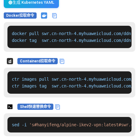
生成 Kubernetes YAML
Docker拉取命令
docker pull swr.cn-north-4.myhuaweicloud.com/ddn-k8
docker tag  swr.cn-north-4.myhuaweicloud.com/ddn-k8
Containerd拉取命令
ctr images pull swr.cn-north-4.myhuaweicloud.com/dd
ctr images tag  swr.cn-north-4.myhuaweicloud.com/dd
Shell快速替换命令
sed -i 
's#hanyifeng/alpine-ikev2-vpn:latest#swr.cn-