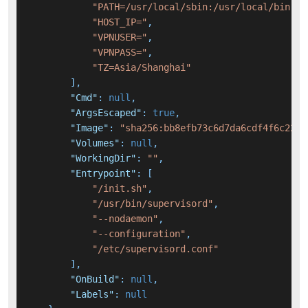
"PATH=/usr/local/sbin:/usr/local/bin:/u
"HOST_IP="
,
"VPNUSER="
,
"VPNPASS="
,
"TZ=Asia/Shanghai"
]
,
"Cmd"
:
null
,
"ArgsEscaped"
:
true
,
"Image"
:
"sha256:bb8efb73c6d7da6cdf4f6c22d4
"Volumes"
:
null
,
"WorkingDir"
:
""
,
"Entrypoint"
:
[
"/init.sh"
,
"/usr/bin/supervisord"
,
"--nodaemon"
,
"--configuration"
,
"/etc/supervisord.conf"
]
,
"OnBuild"
:
null
,
"Labels"
:
null