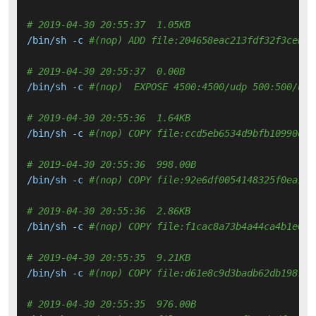
# 2019-04-30 20:55:37  1.05KB 
/bin/sh -c 
#(nop) ADD file:204658eac213fdf32f3ceb71
# 2019-04-30 20:55:37  0.00B 
/bin/sh -c 
#(nop)  EXPOSE 4500:4500/udp 500:500/udp
# 2019-04-30 20:55:36  1.64KB 
/bin/sh -c 
#(nop) COPY file:ccd5eb6534d9bfb10990dcc
# 2019-04-30 20:55:36  998.00B 
/bin/sh -c 
#(nop) COPY file:92e6df0054148325f0ea14d
# 2019-04-30 20:55:36  2.86KB 
/bin/sh -c 
#(nop) COPY file:f1cac8a73b4a44ca4b1e030
# 2019-04-30 20:55:35  9.21KB 
/bin/sh -c 
#(nop) COPY file:d61e8c9d3badb62db1987ba
# 2019-04-30 20:55:35  976.00B 