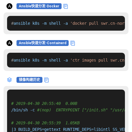
Ansible快速分发-Docker
#
ansible k8s -m shell -a 
'docker pull swr.cn-north-
Ansible快速分发-Containerd
#
ansible k8s -m shell -a 
'ctr images pull swr.cn-no
镜像构建历史
# 2019-04-30 20:55:40  0.00B 
/bin/sh -c 
#(nop)  ENTRYPOINT ["/init.sh" "/usr/bin
# 2019-04-30 20:55:39  1.05KB 
|3 BUILD_DEPS=gettext RUNTIME_DEPS=libintl SS_VERSI