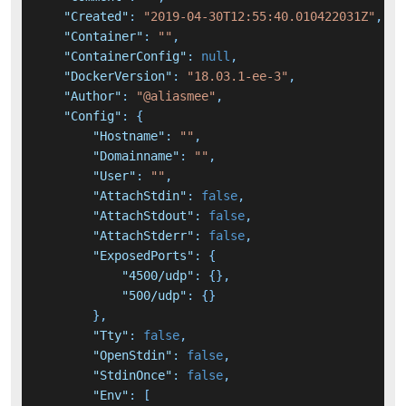
"Created"
:
"2019-04-30T12:55:40.010422031Z"
,
"Container"
:
""
,
"ContainerConfig"
:
null
,
"DockerVersion"
:
"18.03.1-ee-3"
,
"Author"
:
"@aliasmee"
,
"Config"
:
{
"Hostname"
:
""
,
"Domainname"
:
""
,
"User"
:
""
,
"AttachStdin"
:
false
,
"AttachStdout"
:
false
,
"AttachStderr"
:
false
,
"ExposedPorts"
:
{
"4500/udp"
:
{
}
,
"500/udp"
:
{
}
}
,
"Tty"
:
false
,
"OpenStdin"
:
false
,
"StdinOnce"
:
false
,
"Env"
:
[