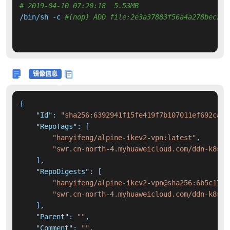
# 2019-04-10 07:20:18  5.53MB 
/bin/sh -c 
#(nop) ADD file:2e3a37883f56a4a278bec293
镜像信息
{
"Id"
:
"sha256:6392941f15fe419f7b107011ef692ca13
"RepoTags"
:
[
"hanyifeng/alpine-ikev2-vpn:latest"
,
"swr.cn-north-4.myhuaweicloud.com/ddn-k8s/d
]
,
"RepoDigests"
:
[
"hanyifeng/alpine-ikev2-vpn@sha256:6b5c172e
"swr.cn-north-4.myhuaweicloud.com/ddn-k8s/d
]
,
"Parent"
:
""
,
"Comment"
:
""
,