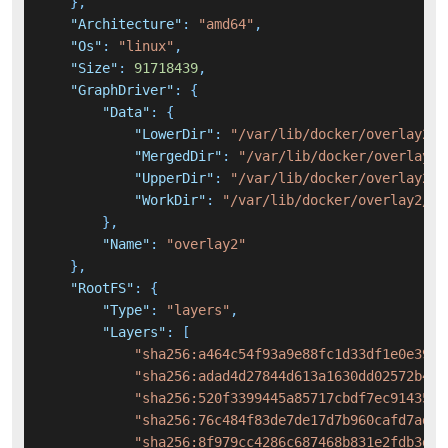
}
,
"Architecture"
:
"amd64"
,
"Os"
:
"linux"
,
"Size"
:
91718439
,
"GraphDriver"
:
{
"Data"
:
{
"LowerDir"
:
"/var/lib/docker/overlay2/1
"MergedDir"
:
"/var/lib/docker/overlay2/
"UpperDir"
:
"/var/lib/docker/overlay2/4
"WorkDir"
:
"/var/lib/docker/overlay2/4d
}
,
"Name"
:
"overlay2"
}
,
"RootFS"
:
{
"Type"
:
"layers"
,
"Layers"
:
[
"sha256:a464c54f93a9e88fc1d33df1e0e39cc
"sha256:adad4d27844d613a1630dd02572b4ee
"sha256:520f3399445a85717cbdf7ec914355c
"sha256:76c484f83de7de17d7b960cafd7adf8
"sha256:8f979cc4286c687468b831e2fdb3d69