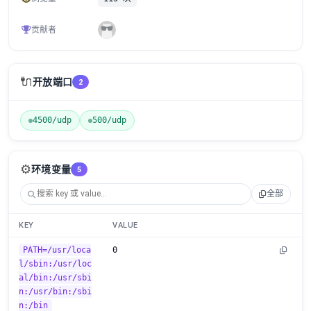
贡献者
🔌
开放端口
2
4500/udp
500/udp
⚙️
环境变量
5
全部
KEY
VALUE
PATH=/usr/loca
0
l/sbin:/usr/loc
al/bin:/usr/sbi
n:/usr/bin:/sbi
n:/bin