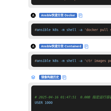
Ansible快速分发-Docker
#
ansible k8s -m shell -a 
'docker pull 
Ansible快速分发-Containerd
#
ansible k8s -m shell -a 
'ctr images p
镜像构建历史
# 2025-04-16 01:47:51  0.00B 指定
USER 1000
