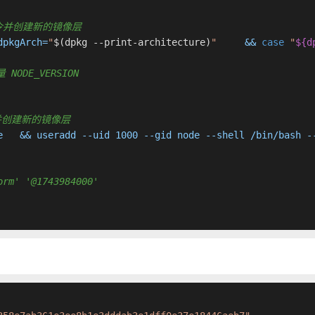
 执行命令并创建新的镜像层
dpkgArch=
"
$(dpkg --print-architecture)
"
     && 
case
"
${d
 NODE_VERSION
行命令并创建新的镜像层
e   && useradd --uid 1000 --gid node --shell /bin/bash -
orm' '@1743984000'