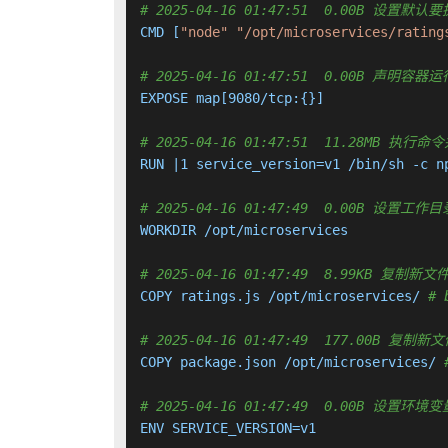
# 2025-04-16 01:47:51  0.00B 设置默
CMD [
"node"
"/opt/microservices/rating
# 2025-04-16 01:47:51  0.00B 声明
EXPOSE map[9080/tcp:{}]

# 2025-04-16 01:47:51  11.28MB 
RUN |1 service_version=v1 /bin/sh -c n
# 2025-04-16 01:47:49  0.00B 设置工作目录
WORKDIR /opt/microservices

# 2025-04-16 01:47:49  8.99KB 复
COPY ratings.js /opt/microservices/ 
# 
# 2025-04-16 01:47:49  177.00B 
COPY package.json /opt/microservices/ 
# 2025-04-16 01:47:49  0.00B 设置环境变量
ENV SERVICE_VERSION=v1
