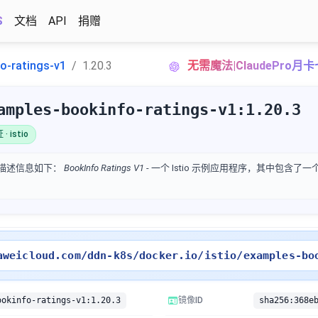
S
文档
API
捐赠
o-ratings-v1
1.20.3
无需魔法|ClaudePro月
amples-bookinfo-ratings-v1:1.20.3
· istio
像的描述信息如下：
BookInfo Ratings V1
- 一个 Istio 示例应用程序，其中包含
aweicloud.com/ddn-k8s/docker.io/istio/examples-bo
ookinfo-ratings-v1:1.20.3
镜像ID