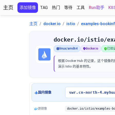
主页
添加镜像
TAG
热门
等待
工具
Run助手
K8
主页
docker.io
istio
examples-bookinf
docker.io/istio/ex
linux/amd64
docker.io
已验证 
根据 Docker Hub 的记录，这个镜
演示 Istio 的基本特性。
swr.cn-north-4.myhu
国内镜像
源镜像
docker.io/istio/examples-b