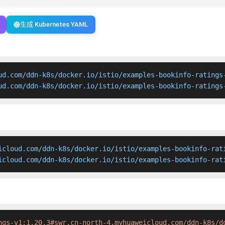
生成 Kubernetes YAML
ud.com/ddn-k8s/docker.io/istio/examples-bookinfo-ratings-
ud.com/ddn-k8s/docker.io/istio/examples-bookinfo-ratings
icloud.com/ddn-k8s/docker.io/istio/examples-bookinfo-rati
icloud.com/ddn-k8s/docker.io/istio/examples-bookinfo-rat
ngs-v1:1.20.3#swr.cn-north-4.myhuaweicloud.com/ddn-k8s/d