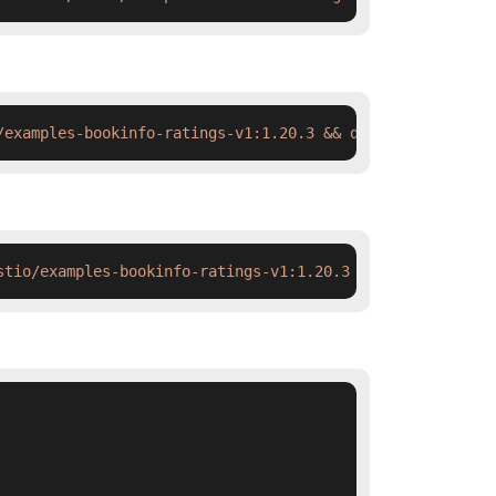
/examples-bookinfo-ratings-v1:1.20.3 && docker tag  swr.
stio/examples-bookinfo-ratings-v1:1.20.3 && ctr images t