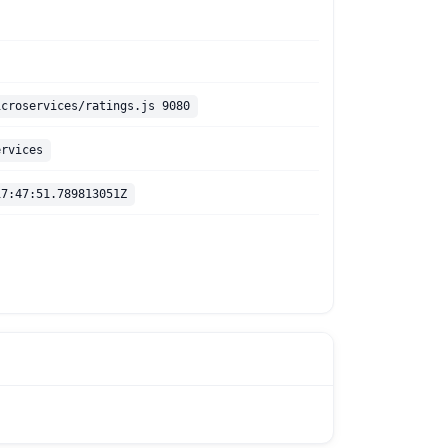
icroservices/ratings.js 9080
ervices
17:47:51.789813051Z