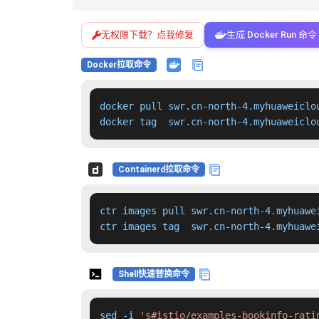
无权限下载？点我修复
生成 Docker Run 命令
Docker拉取命令
docker pull swr.cn-north-4.myhuaweiclo
docker tag  swr.cn-north-4.myhuaweiclo
Containerd拉取命令
ctr images pull swr.cn-north-4.myhuawe
ctr images tag  swr.cn-north-4.myhuawe
Shell快速替换命令
sed -i 
's#istio/examples-bookinfo-rati