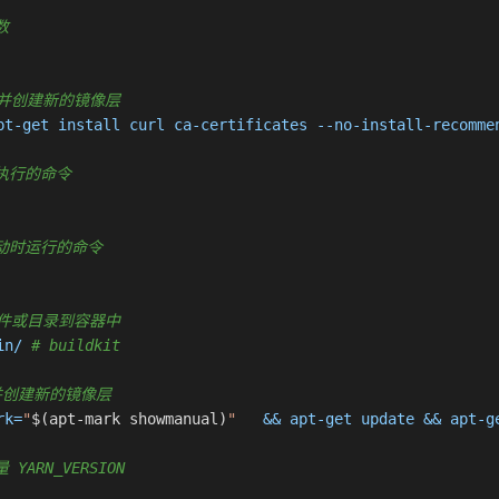
数
执行命令并创建新的镜像层
pt-get install curl ca-certificates --no-install-recomme
认要执行的命令
容器启动时运行的命令
复制新文件或目录到容器中
in/ 
# buildkit
行命令并创建新的镜像层
rk=
"
$(apt-mark showmanual)
"
   && apt-get update && apt-g
 YARN_VERSION