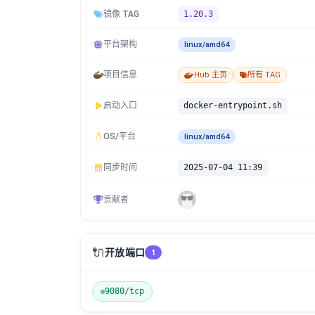
镜像 TAG
1.20.3
平台架构
linux/amd64
项目信息
Hub 主页
所有 TAG
启动入口
docker-entrypoint.sh
OS/平台
linux/amd64
同步时间
2025-07-04 11:39
贡献者
🔌
开放端口
1
9080/tcp