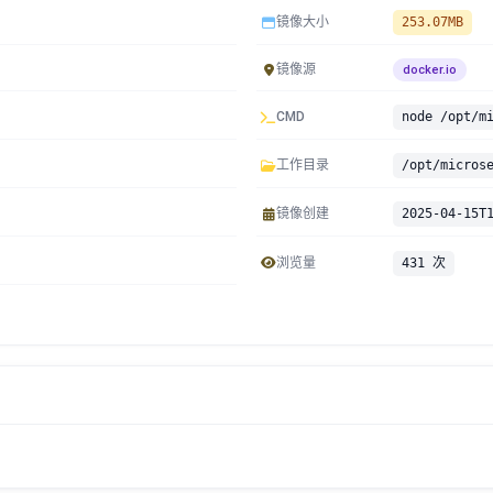
镜像大小
253.07MB
镜像源
docker.io
CMD
node /opt/m
工作目录
/opt/micros
镜像创建
2025-04-15T
浏览量
431 次