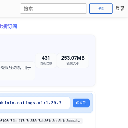
登录
搜索
卡七折订阅
431
253.07MB
浏览次数
镜像大小
了一个微服务架构，用于
okinfo-ratings-v1:1.20.3
复制
sha256:368eb6106e7fbcf17c7e358e7ab361e3ee8b1e3dddab3e1dff0e37e18446aeb7