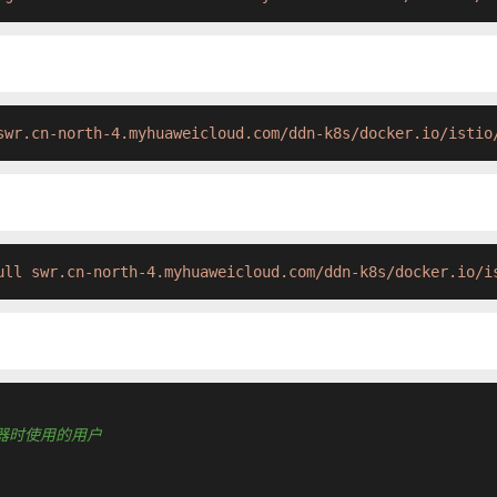
swr.cn-north-4.myhuaweicloud.com/ddn-k8s/docker.io/istio
ull swr.cn-north-4.myhuaweicloud.com/ddn-k8s/docker.io/i
运行容器时使用的用户