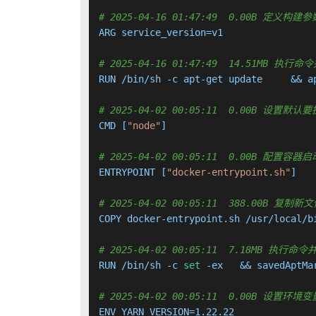
# 2025-04-16 01:47:49  0.00B 定义构建参
ARG service_version=v1

# 2025-04-16 01:47:49  14.51MB 
RUN /bin/sh -c apt-get update     && a
# 2025-04-02 00:05:11  0.00B 设置默
CMD [
"node"
]

# 2025-04-02 00:05:11  0.00B 配置
ENTRYPOINT [
"docker-entrypoint.sh"
]

# 2025-04-02 00:05:11  388.00B 
COPY docker-entrypoint.sh /usr/local/b
# 2025-04-02 00:05:11  7.18MB 执
RUN /bin/sh -c 
set
 -ex   && savedAptMa
# 2025-04-02 00:05:11  0.00B 设置环境变量
ENV YARN_VERSION=1.22.22
