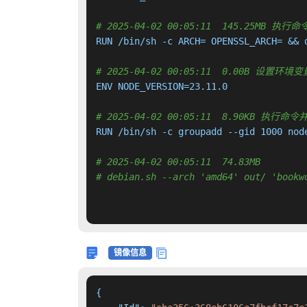
# 2025-04-02 00:05:11  145.25MB
RUN /bin/sh -c ARCH= OPENSSL_ARCH= && 
# 2025-04-02 00:05:11  0.00B 设置环境变量
ENV NODE_VERSION=23.11.0

# 2025-04-02 00:05:11  8.90KB 执
RUN /bin/sh -c groupadd --gid 1000 nod
# 2025-04-02 00:05:11  74.83MB 
# debian.sh --arch 'amd64' out/ 'bookw
镜像信息
{