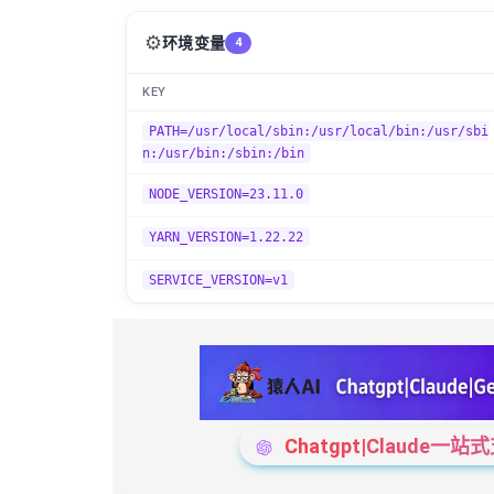
⚙️
环境变量
4
KEY
PATH=/usr/local/sbin:/usr/local/bin:/usr/sbi
n:/usr/bin:/sbin:/bin
NODE_VERSION=23.11.0
YARN_VERSION=1.22.22
SERVICE_VERSION=v1
Chatgpt|Claude