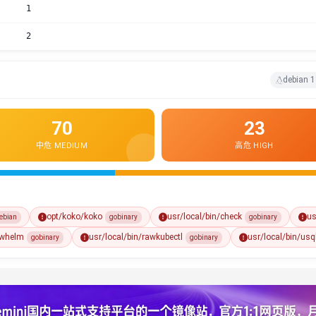
1
2
debian 1
70
23
中危 MEDIUM
高危 HIGH
opt/koko/koko
usr/local/bin/check
us
ebian
gobinary
gobinary
awhelm
usr/local/bin/rawkubectl
usr/local/bin/usq
gobinary
gobinary