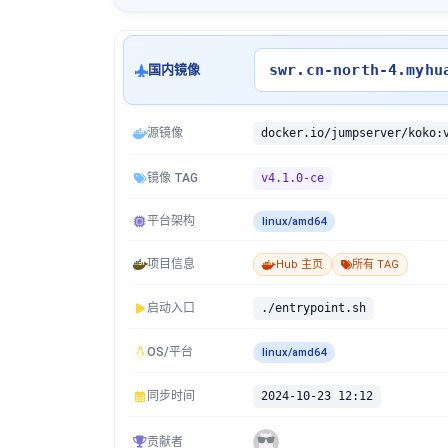
swr.cn-north-4.myhu
国内镜像
源镜像
docker.io/jumpserver/koko:
镜像 TAG
v4.1.0-ce
平台架构
linux/amd64
项目信息
Hub 主页
所有 TAG
启动入口
./entrypoint.sh
OS/平台
linux/amd64
同步时间
2024-10-23 12:12
贡献者