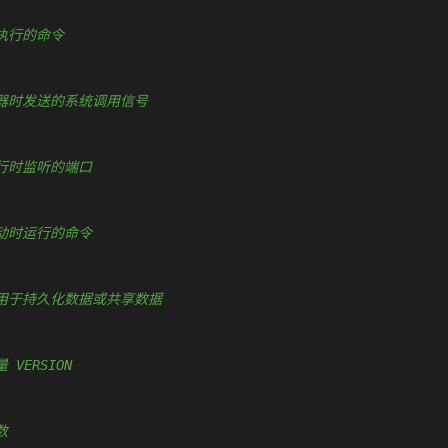
认要执行的命令
置停止容器时发送的系统调用信号
容器运行时监听的端口
容器启动时运行的命令
建挂载点用于持久化数据或共享数据
量 VERSION
数