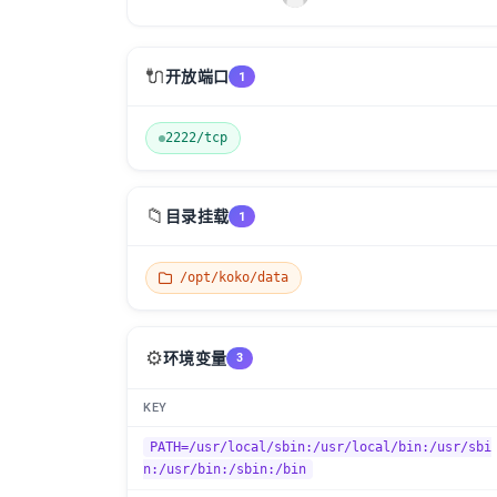
🔌
开放端口
1
2222/tcp
📁
目录挂载
1
/opt/koko/data
⚙️
环境变量
3
KEY
PATH=/usr/local/sbin:/usr/local/bin:/usr/sbi
n:/usr/bin:/sbin:/bin