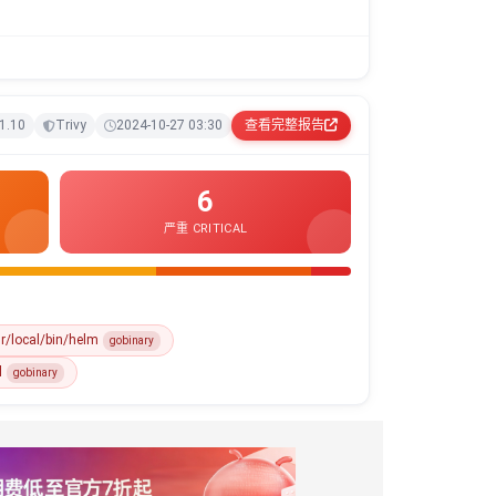
1.10
Trivy
2024-10-27 03:30
查看完整报告
6
严重 CRITICAL
r/local/bin/helm
gobinary
l
gobinary