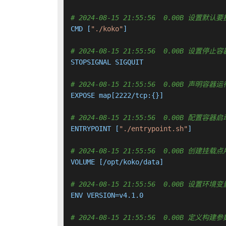
# 2024-08-15 21:55:56  0.00B 设置默
CMD [
"./koko"
]

# 2024-08-15 21:55:56  0.00B 设
STOPSIGNAL SIGQUIT

# 2024-08-15 21:55:56  0.00B 声明
EXPOSE map[2222/tcp:{}]

# 2024-08-15 21:55:56  0.00B 配置
ENTRYPOINT [
"./entrypoint.sh"
]

# 2024-08-15 21:55:56  0.00B 创
VOLUME [/opt/koko/data]

# 2024-08-15 21:55:56  0.00B 设置环境变
ENV VERSION=v4.1.0

# 2024-08-15 21:55:56  0.00B 定义构建参