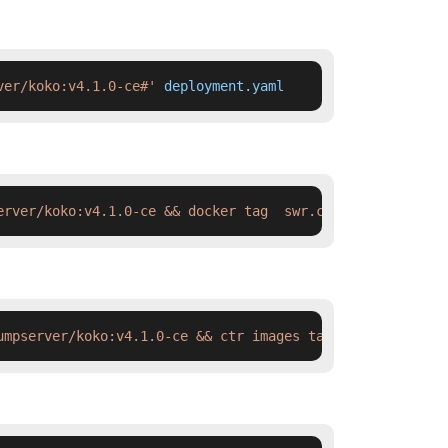
ver/koko:v4.1.0-ce#'
 deployment.yaml
erver/koko:v4.1.0-ce && docker tag  swr.cn-north-4.myhua
umpserver/koko:v4.1.0-ce && ctr images tag  swr.cn-north