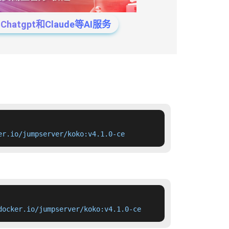
tgpt和Claude等AI服务
er.io/jumpserver/koko:v4.1.0-ce
docker.io/jumpserver/koko:v4.1.0-ce