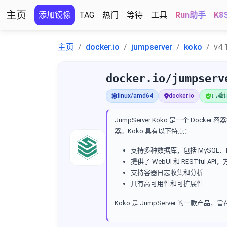
主页
添加镜像
TAG
热门
等待
工具
Run助手
K8
主页
docker.io
jumpserver
koko
v4.
docker.io/jumpserv
linux/amd64
docker.io
已验证 
JumpServer Koko 是一个 Dock
器。Koko 具有以下特点：
支持多种数据库，包括 MySQL、Pos
提供了 WebUI 和 RESTful 
支持容器日志收集和分析
具有高可用性和可扩展性
Koko 是 JumpServer 的一款