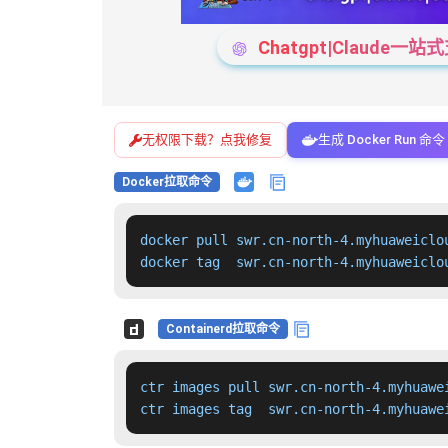
Chatgpt|Claude
无权限下载？点我修复
生成 Docker Run 命令
Docker拉取命令
docker pull swr.cn-north-4.myhuaweiclo
docker tag  swr.cn-north-4.myhuaweiclo
Containerd拉取命令
ctr images pull swr.cn-north-4.myhuawe
ctr images tag  swr.cn-north-4.myhuawe