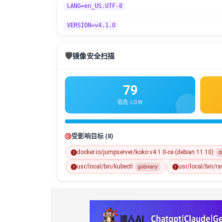
LANG=en_US.UTF-8
VERSION=v4.1.0
🛡️
镜像安全扫描
79
低危 LOW
受影响目标 (8)
docker.io/jumpserver/koko:v4.1.0-ce (debian 11.10)
d
usr/local/bin/kubectl
usr/local/bin/r
gobinary