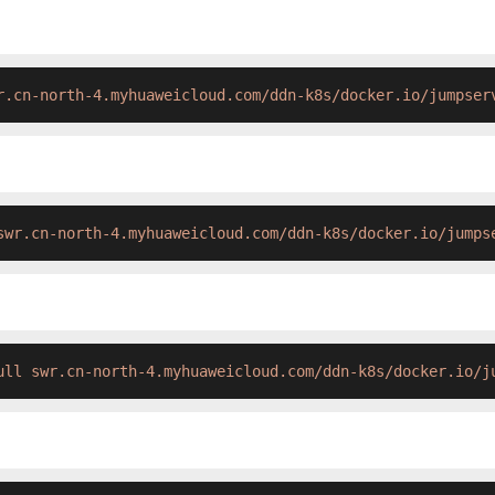
r.cn-north-4.myhuaweicloud.com/ddn-k8s/docker.io/jumpser
swr.cn-north-4.myhuaweicloud.com/ddn-k8s/docker.io/jumps
ull swr.cn-north-4.myhuaweicloud.com/ddn-k8s/docker.io/j