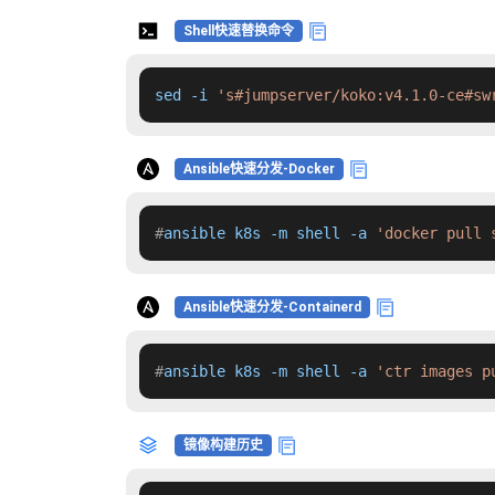
Shell快速替换命令
sed -i 
's#jumpserver/koko:v4.1.0-ce#sw
Ansible快速分发-Docker
#
ansible k8s -m shell -a 
'docker pull 
Ansible快速分发-Containerd
#
ansible k8s -m shell -a 
'ctr images p
镜像构建历史