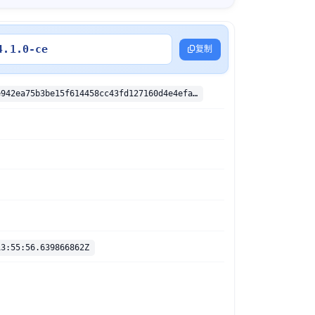
4.1.0-ce
复制
sha256:1602e942ea75b3be15f614458cc43fd127160d4e4efa3b4d9272ad6b7e4dda0d
13:55:56.639866862Z