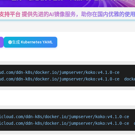
一站式支持平台 提供先进的AI镜像服务，助你在国内优雅的使用Cha
生成 Kubernetes YAML
ud.com/ddn-k8s/docker.io/jumpserver/koko:v4.1.0-ce

ud.com/ddn-k8s/docker.io/jumpserver/koko:v4.1.0-ce  dock
icloud.com/ddn-k8s/docker.io/jumpserver/koko:v4.1.0-ce

icloud.com/ddn-k8s/docker.io/jumpserver/koko:v4.1.0-ce  