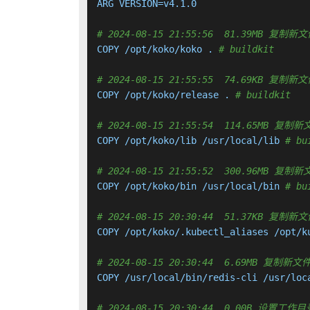
ARG VERSION=v4.1.0

# 2024-08-15 21:55:56  81.39MB 
COPY /opt/koko/koko . 
# buildkit
# 2024-08-15 21:55:55  74.69KB 
COPY /opt/koko/release . 
# buildkit
# 2024-08-15 21:55:54  114.65MB
COPY /opt/koko/lib /usr/local/lib 
# bu
# 2024-08-15 21:55:52  300.96MB
COPY /opt/koko/bin /usr/local/bin 
# bu
# 2024-08-15 20:30:44  51.37KB 
COPY /opt/koko/.kubectl_aliases /opt/k
# 2024-08-15 20:30:44  6.69MB 复
COPY /usr/local/bin/redis-cli /usr/loc
# 2024-08-15 20:30:44  0.00B 设置工作目