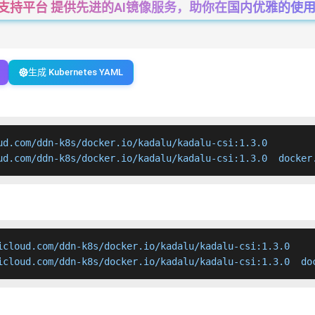
一站式支持平台 提供先进的AI镜像服务，助你在国内优雅的使用Cha
生成 Kubernetes YAML
ud.com/ddn-k8s/docker.io/kadalu/kadalu-csi:1.3.0

ud.com/ddn-k8s/docker.io/kadalu/kadalu-csi:1.3.0  docker
icloud.com/ddn-k8s/docker.io/kadalu/kadalu-csi:1.3.0

icloud.com/ddn-k8s/docker.io/kadalu/kadalu-csi:1.3.0  do