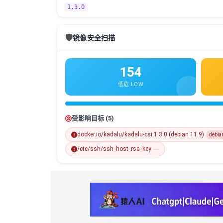
1.3.0
🛡️
镜像安全扫描
154
低危 LOW
受影响目标 (5)
docker.io/kadalu/kadalu-csi:1.3.0 (debian 11.9)
debia
/etc/ssh/ssh_host_rsa_key