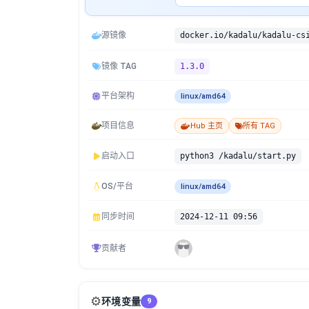
源镜像
docker.io/kadalu/kadalu-cs
镜像 TAG
1.3.0
平台架构
linux/amd64
项目信息
Hub 主页
所有 TAG
启动入口
python3 /kadalu/start.py
OS/平台
linux/amd64
同步时间
2024-12-11 09:56
贡献者
⚙️
环境变量
9