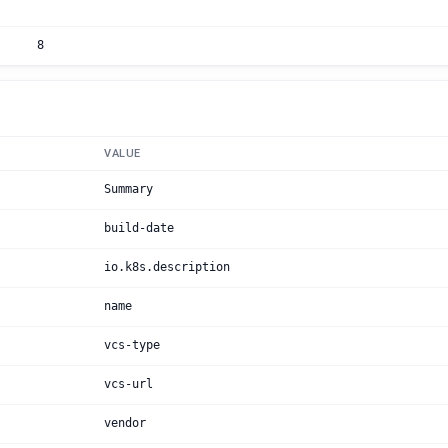
8
VALUE
Summary
build-date
io.k8s.description
name
vcs-type
vcs-url
vendor