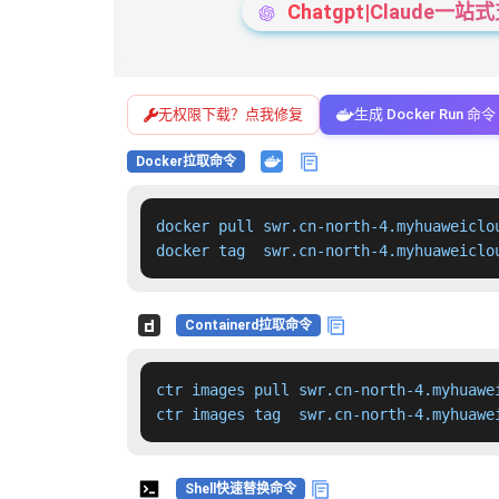
Chatgpt|Claude
无权限下载？点我修复
生成 Docker Run 命令
Docker拉取命令
docker pull swr.cn-north-4.myhuaweiclo
docker tag  swr.cn-north-4.myhuaweiclo
Containerd拉取命令
ctr images pull swr.cn-north-4.myhuawe
ctr images tag  swr.cn-north-4.myhuawe
Shell快速替换命令