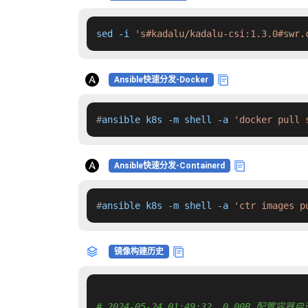
sed -i 
's#kadalu/kadalu-csi:1.3.0#swr.
Ansible快速分发-Docker
#
ansible k8s -m shell -a 
'docker pull 
Ansible快速分发-Containerd
#
ansible k8s -m shell -a 
'ctr images p
镜像构建历史
# 2024-05-24 01:49:32  0.00B 配置