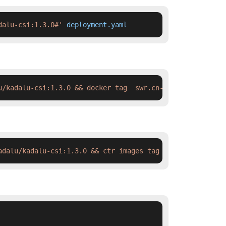
dalu-csi:1.3.0#'
 deployment.yaml
u/kadalu-csi:1.3.0 && docker tag  swr.cn-north-4.myhuawe
adalu/kadalu-csi:1.3.0 && ctr images tag  swr.cn-north-4