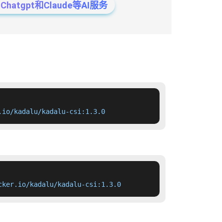
tgpt和Claude等AI服务
.io/kadalu/kadalu-csi:1.3.0
cker.io/kadalu/kadalu-csi:1.3.0