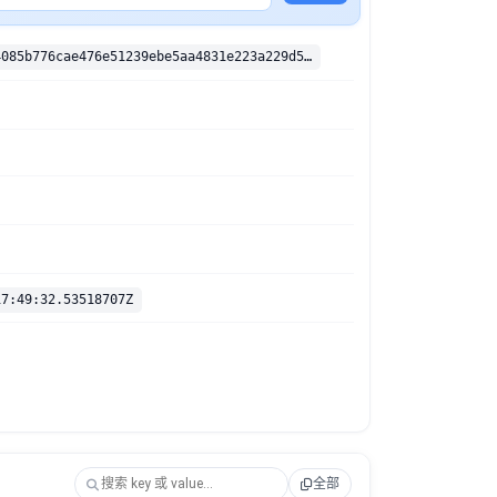
sha256:0fe34085b776cae476e51239ebe5aa4831e223a229d5a44d8e1295df98c5efd3
17:49:32.53518707Z
全部