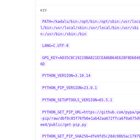
KEY
PATH=/kadalu/bin:/opt/bin:/opt/sbin:/usr/loc
l/bin:/usr/local/sbin:/usr/local/bin:/usr/sbi
n:/usr/bin:/sbin:/bin
LANG=C.UTF-8
GPG_KEY=A035C8C19219BA821ECEA86B64E628F8D684
6D
PYTHON_VERSION=3.10.14
PYTHON_PIP_VERSION=23.0.1
PYTHON_SETUPTOOLS_VERSION=65.5.1
PYTHON_GET_PIP_URL=https://github.com/pypa/g
-pip/raw/dbf0c85f76fb6e1ab42aa672ffca6f0a675d
ee4/public/get-pip.py
PYTHON_GET_PIP_SHA256=dfe9fd5c28dc98b5ac1797