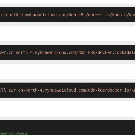
cn-north-4.myhuaweicloud.com/ddn-k8s/docker.io/kadalu/ka
swr.cn-north-4.myhuaweicloud.com/ddn-k8s/docker.io/kadal
ull swr.cn-north-4.myhuaweicloud.com/ddn-k8s/docker.io/k
容器启动时运行的命令