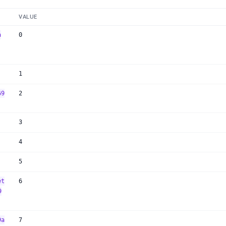
VALUE
a
0
1
69
2
3
4
5
et
6
9
9a
7