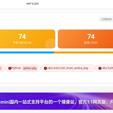
version
debian
74
74
中危 MEDIUM
高危 HIGH
Python
/etc/ssh/ssh_host_ecdsa_key
/etc/ss
n
python-pkg