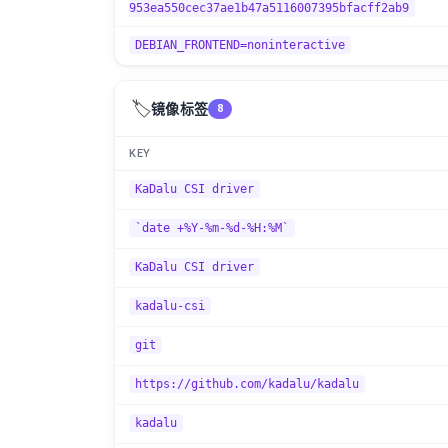
953ea550cec37ae1b47a5116007395bfacff2ab9
DEBIAN_FRONTEND=noninteractive
🏷️
镜像标签
8
KEY
KaDalu CSI driver
`date +%Y-%m-%d-%H:%M`
KaDalu CSI driver
kadalu-csi
git
https://github.com/kadalu/kadalu
kadalu