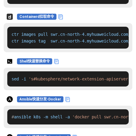
Containerd拉取命令
ctr images pull swr.cn-north-4.myhuaweicloud.com/dd
ctr images tag  swr.cn-north-4.myhuaweicloud.com/dd
Shell快速替换命令
sed -i 
's#kubesphere/network-extension-apiserver:v1
Ansible快速分发-Docker
#
ansible k8s -m shell -a 
'docker pull swr.cn-north-