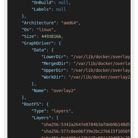
"OnBuild"
:
null
,
"Labels"
:
null
}
,
"Architecture"
:
"amd64"
,
"Os"
:
"linux"
,
"Size"
:
44938166
,
"GraphDriver"
:
{
"Data"
:
{
"LowerDir"
:
"/var/lib/docker/overlay2/0
"MergedDir"
:
"/var/lib/docker/overlay2/
"UpperDir"
:
"/var/lib/docker/overlay2/e
"WorkDir"
:
"/var/lib/docker/overlay2/e7
}
,
"Name"
:
"overlay2"
}
,
"RootFS"
:
{
"Type"
:
"layers"
,
"Layers"
:
[
"sha256:5342a2647e8784b3afdeb9b148d5fe1
"sha256:577c8ee06f39e2bc276615f1058fa40
"sha256:9ed498e122b248a801130d052c25418