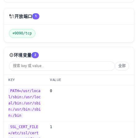
🔌
开放端口
1
9090/tcp
⚙️
环境变量
2
全部
KEY
VALUE
PATH=/usr/loca
0
l/sbin:/usr/loc
al/bin:/usr/sbi
n:/usr/bin:/sbi
n:/bin
SSL_CERT_FILE
1
=/etc/ssl/cert