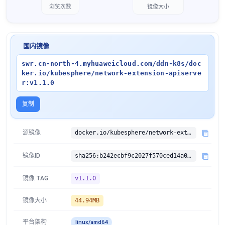
浏览次数
镜像大小
国内镜像
swr.cn-north-4.myhuaweicloud.com/ddn-k8s/doc
ker.io/kubesphere/network-extension-apiserve
r:v1.1.0
复制
源镜像
docker.io/kubesphere/network-extension-apiserver:v1.1.0
镜像ID
sha256:b242ecbf9c2027f570ced14a01531009620a3d0cb05dcbae2726e1c9f4613d78
镜像 TAG
v1.1.0
镜像大小
44.94MB
平台架构
linux/amd64