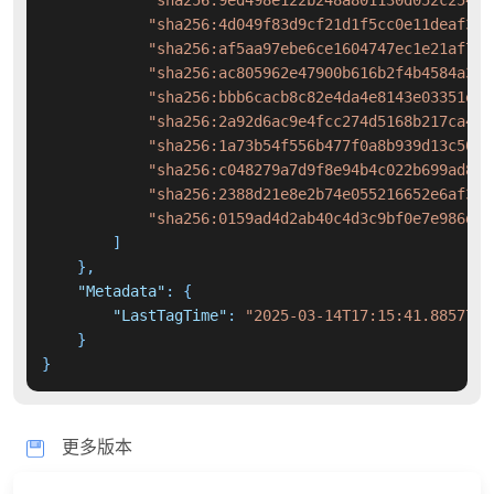
"sha256:4d049f83d9cf21d1f5cc0e11deaf36d
"sha256:af5aa97ebe6ce1604747ec1e21af713
"sha256:ac805962e47900b616b2f4b4584a34a
"sha256:bbb6cacb8c82e4da4e8143e03351e93
"sha256:2a92d6ac9e4fcc274d5168b217ca445
"sha256:1a73b54f556b477f0a8b939d13c504a
"sha256:c048279a7d9f8e94b4c022b699ad8e8
"sha256:2388d21e8e2b74e055216652e6af384
"sha256:0159ad4d2ab40c4d3c9bf0e7e986db6
]
}
,
"Metadata"
:
{
"LastTagTime"
:
"2025-03-14T17:15:41.8857705
}
}
更多版本