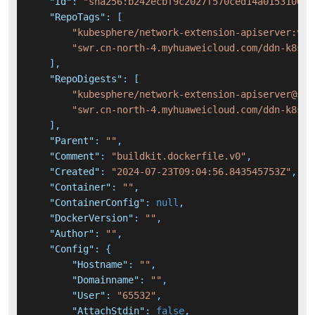
"Id"
:
"sha256:b242ecbf9c2027f570ced14a015310096
"RepoTags"
:
[
"kubesphere/network-extension-apiserver:v1.
"swr.cn-north-4.myhuaweicloud.com/ddn-k8s/d
]
,
"RepoDigests"
:
[
"kubesphere/network-extension-apiserver@sha
"swr.cn-north-4.myhuaweicloud.com/ddn-k8s/d
]
,
"Parent"
:
""
,
"Comment"
:
"buildkit.dockerfile.v0"
,
"Created"
:
"2024-07-23T09:04:56.843545753Z"
,
"Container"
:
""
,
"ContainerConfig"
:
null
,
"DockerVersion"
:
""
,
"Author"
:
""
,
"Config"
:
{
"Hostname"
:
""
,
"Domainname"
:
""
,
"User"
:
"65532"
,
"AttachStdin"
:
false
,