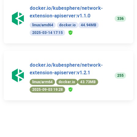
docker.io/kubesphere/network-
extension-apiserver:v1.1.0
336
linux/amd64
docker.io
44.94MB
2025-03-14 17:15
docker.io/kubesphere/network-
extension-apiserver:v1.2.1
255
linux/arm64
docker.io
43.73MB
2025-09-03 19:28