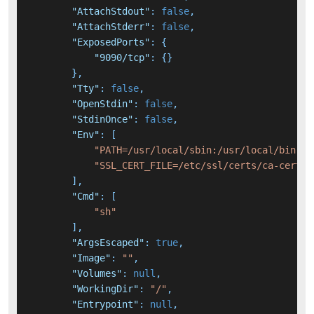
"AttachStdout"
:
false
,
"AttachStderr"
:
false
,
"ExposedPorts"
:
{
"9090/tcp"
:
{
}
}
,
"Tty"
:
false
,
"OpenStdin"
:
false
,
"StdinOnce"
:
false
,
"Env"
:
[
"PATH=/usr/local/sbin:/usr/local/bin:/u
"SSL_CERT_FILE=/etc/ssl/certs/ca-certif
]
,
"Cmd"
:
[
"sh"
]
,
"ArgsEscaped"
:
true
,
"Image"
:
""
,
"Volumes"
:
null
,
"WorkingDir"
:
"/"
,
"Entrypoint"
:
null
,