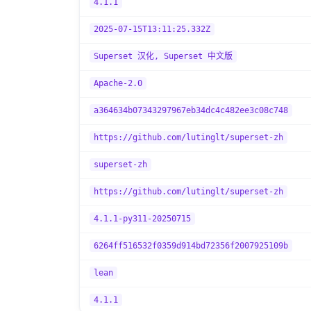
4.1.1
2025-07-15T13:11:25.332Z
Superset 汉化, Superset 中文版
Apache-2.0
a364634b07343297967eb34dc4c482ee3c08c748
https://github.com/lutinglt/superset-zh
superset-zh
https://github.com/lutinglt/superset-zh
4.1.1-py311-20250715
6264ff516532f0359d914bd72356f2007925109b
lean
4.1.1