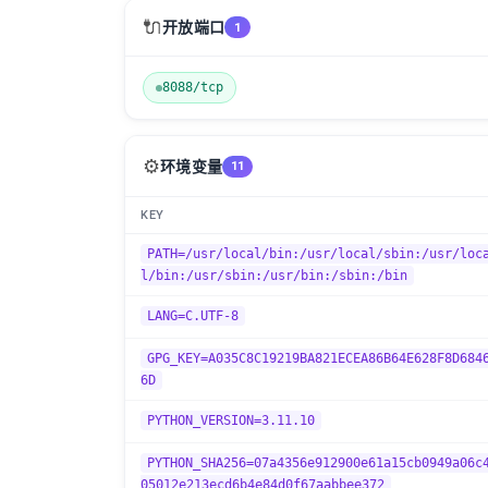
🔌
开放端口
1
8088/tcp
⚙️
环境变量
11
KEY
PATH=/usr/local/bin:/usr/local/sbin:/usr/loc
l/bin:/usr/sbin:/usr/bin:/sbin:/bin
LANG=C.UTF-8
GPG_KEY=A035C8C19219BA821ECEA86B64E628F8D684
6D
PYTHON_VERSION=3.11.10
PYTHON_SHA256=07a4356e912900e61a15cb0949a06c
05012e213ecd6b4e84d0f67aabbee372