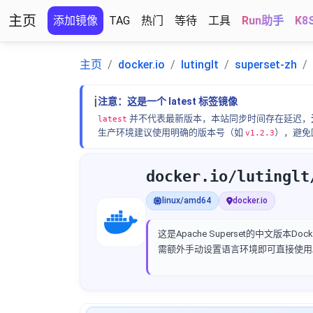
主页
添加镜像
TAG
热门
等待
工具
Run助手
K8
主页
docker.io
lutinglt
superset-zh
ℹ️
注意：这是一个 latest 标签镜像
并不代表最新版本，本站同步时间存在延迟，
latest
生产环境建议使用明确的版本号（如
），避免
v1.2.3
docker.io/lutinglt
linux/amd64
docker.io
这是Apache Superset的中文
需额外手动设置语言环境即可直接使用