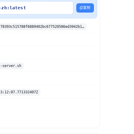
-zh:latest
复制
sha256:826df78393c515788f6889402bc677520586ed3942b144b031b5266108ef8348
n-server.sh
13:12:07.771332407Z