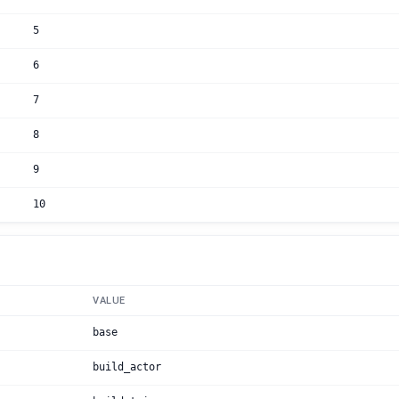
5
6
7
8
9
10
VALUE
base
build_actor