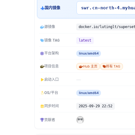
swr.cn-north-4.myhu
国内镜像
源镜像
docker.io/lutinglt/superse
镜像 TAG
latest
平台架构
linux/amd64
项目信息
Hub 主页
所有 TAG
启动入口
OS/平台
linux/amd64
同步时间
2025-09-29 22:52
贡献者