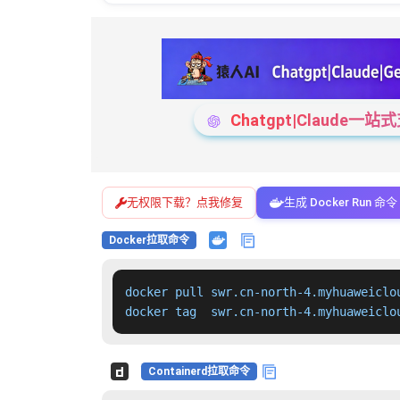
Chatgpt|Claude
无权限下载？点我修复
生成 Docker Run 命令
Docker拉取命令
docker pull swr.cn-north-4.myhuaweiclo
docker tag  swr.cn-north-4.myhuaweiclo
Containerd拉取命令