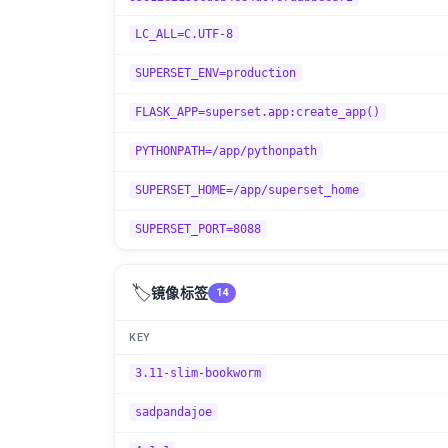
LC_ALL=C.UTF-8
SUPERSET_ENV=production
FLASK_APP=superset.app:create_app()
PYTHONPATH=/app/pythonpath
SUPERSET_HOME=/app/superset_home
SUPERSET_PORT=8088
🏷️
镜像标签
14
KEY
3.11-slim-bookworm
sadpandajoe