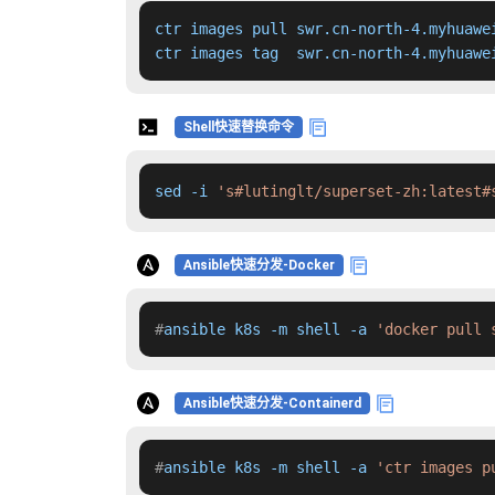
ctr images pull swr.cn-north-4.myhuawe
ctr images tag  swr.cn-north-4.myhuawe
Shell快速替换命令
sed -i 
's#lutinglt/superset-zh:latest#
Ansible快速分发-Docker
#
ansible k8s -m shell -a 
'docker pull 
Ansible快速分发-Containerd
#
ansible k8s -m shell -a 
'ctr images p