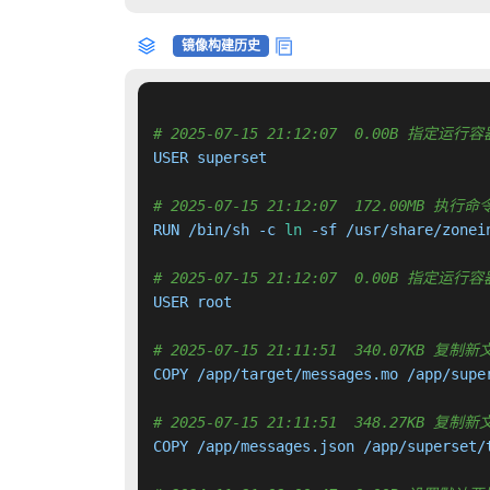
镜像构建历史
# 2025-07-15 21:12:07  0.00B 指定
USER superset

# 2025-07-15 21:12:07  172.00MB
RUN /bin/sh -c 
ln
 -sf /usr/share/zonei
# 2025-07-15 21:12:07  0.00B 指定
USER root

# 2025-07-15 21:11:51  340.07KB
COPY /app/target/messages.mo /app/supe
# 2025-07-15 21:11:51  348.27KB
COPY /app/messages.json /app/superset/