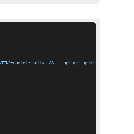
NTEND=noninteractive &&    apt-get update &&    apt-get 