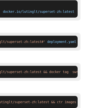
  docker.io/lutinglt/superset-zh:latest
glt/superset-zh:latest#'
 deployment.yaml
glt/superset-zh:latest && docker tag  swr.cn-north-4.myh
utinglt/superset-zh:latest && ctr images tag  swr.cn-nor