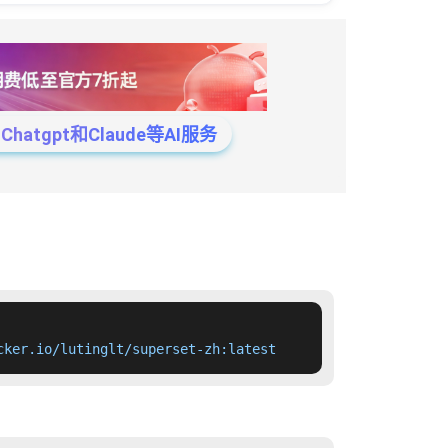
tgpt和Claude等AI服务
cker.io/lutinglt/superset-zh:latest