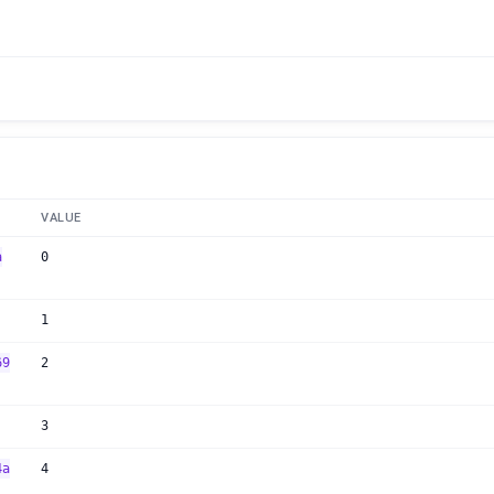
VALUE
a
0
1
69
2
3
4a
4