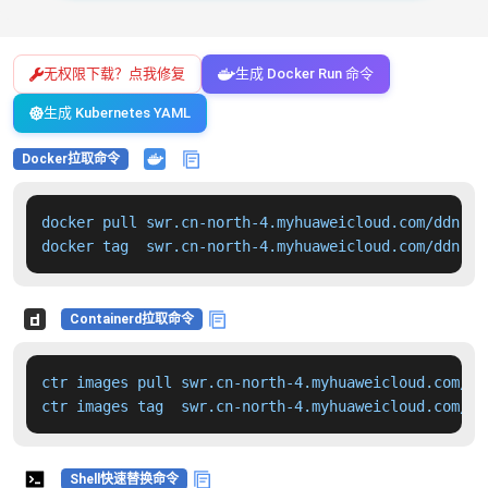
无权限下载？点我修复
生成 Docker Run 命令
生成 Kubernetes YAML
Docker拉取命令
docker pull swr.cn-north-4.myhuaweicloud.com/ddn-k8
docker tag  swr.cn-north-4.myhuaweicloud.com/ddn-k8
Containerd拉取命令
ctr images pull swr.cn-north-4.myhuaweicloud.com/dd
ctr images tag  swr.cn-north-4.myhuaweicloud.com/dd
Shell快速替换命令