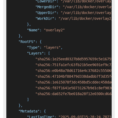
"LowerDir"
:
"/var/lib/docker/overlay2/c
"MergedDir"
:
"/var/lib/docker/overlay2/
"UpperDir"
:
"/var/lib/docker/overlay2/a
"WorkDir"
:
"/var/lib/docker/overlay2/a8
}
,
"Name"
:
"overlay2"
}
,
"RootFS"
:
{
"Type"
:
"layers"
,
"Layers"
:
[
"sha256:1e25eed0327b8d5957659c5e16755b1
"sha256:751fa1efc63fb21b5ee9691ef9c724b
"sha256:e0b48a78d61716e4c37682c5550696b
"sha256:47104bf88479d338dadbb7f3d35fe97
"sha256:1e615078f3dc458bd5cddec458da6fb
"sha256:f87f1641e50731267b9d1c8ef9830bd
"sha256:da652fe7be018a28f12e0300cd6dae7
]
}
,
"Metadata"
:
{
"LastTagTime"
:
"2025-09-03T15:28:24.7871431