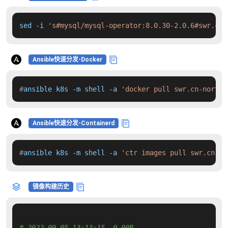
sed -i 
's#mysql/mysql-operator:8.0.30-2.0.6#swr.cn-
Ansible快速分发-Docker
#
ansible k8s -m shell -a 
'docker pull swr.cn-north-
Ansible快速分发-Containerd
#
ansible k8s -m shell -a 
'ctr images pull swr.cn-no
镜像构建历史
# 2022-09-05 13:13:15  0.00B 