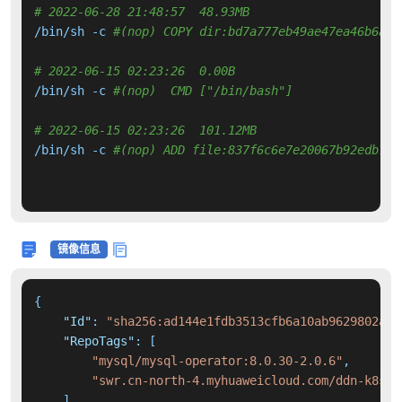
# 2022-06-28 21:48:57  48.93MB 
/bin/sh -c 
#(nop) COPY dir:bd7a777eb49ae47ea46b6afa
# 2022-06-15 02:23:26  0.00B 
/bin/sh -c 
#(nop)  CMD ["/bin/bash"]
# 2022-06-15 02:23:26  101.12MB 
/bin/sh -c 
#(nop) ADD file:837f6c6e7e20067b92edb72e
镜像信息
{
"Id"
:
"sha256:ad144e1fdb3513cfb6a10ab9629802a74
"RepoTags"
:
[
"mysql/mysql-operator:8.0.30-2.0.6"
,
"swr.cn-north-4.myhuaweicloud.com/ddn-k8s/d
]
,