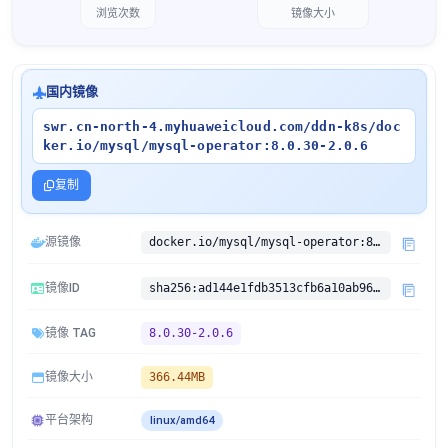
浏览次数
镜像大小
国内镜像
swr.cn-north-4.myhuaweicloud.com/ddn-k8s/doc
ker.io/mysql/mysql-operator:8.0.30-2.0.6
复制
源镜像
docker.io/mysql/mysql-operator:8.0.30-2.0.6
镜像ID
sha256:ad144e1fdb3513cfb6a10ab9629802a742d54de1746e44dcf8f83c76a200395d
镜像 TAG
8.0.30-2.0.6
镜像大小
366.44MB
平台架构
linux/amd64