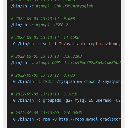
/bin/sh -c 
#(nop)  ENV HOME=/mysqlsh
# 2022-09-05 13:13:14  0.00B 
/bin/sh -c 
#(nop)  USER 2
# 2022-09-05 13:13:14  14.45KB 
|0 /bin/sh -c sed -i 
"s/available_replicas=None,/av
# 2022-09-05 13:13:13  310.21KB 
/bin/sh -c 
#(nop) COPY dir:1d90ee792a8d4a1d035bd38c
# 2022-09-05 13:13:12  0.00B 
|0 /bin/sh -c 
mkdir
 /mysqlsh && 
chown
 2 /mysqlsh

# 2022-09-05 13:13:10  3.30KB 
|0 /bin/sh -c groupadd -g27 mysql && useradd -u27 -g
# 2022-09-05 13:13:09  216.06MB 
|0 /bin/sh -c rpm -U http://repo.mysql.oraclecorp.c