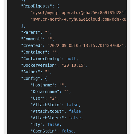
"RepoDigests"
:
[
"mysql/mysql-operator@sha256:8a9f61d281f7e9
"swr.cn-north-4.myhuaweicloud.com/ddn-k8s/d
]
,
"Parent"
:
""
,
"Comment"
:
""
,
"Created"
:
"2022-09-05T05:13:15.701139768Z"
,
"Container"
:
""
,
"ContainerConfig"
:
null
,
"DockerVersion"
:
"20.10.15"
,
"Author"
:
""
,
"Config"
:
{
"Hostname"
:
""
,
"Domainname"
:
""
,
"User"
:
"2"
,
"AttachStdin"
:
false
,
"AttachStdout"
:
false
,
"AttachStderr"
:
false
,
"Tty"
:
false
,
"OpenStdin"
:
false
,