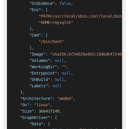
"StdinOnce"
:
false
,
"Env"
:
[
"PATH=/usr/local/sbin:/usr/local/bin:/u
"HOME=/mysqlsh"
]
,
"Cmd"
:
[
"/bin/bash"
]
,
"Image"
:
"sha256:bf34829a402c19d6d6472403f3
"Volumes"
:
null
,
"WorkingDir"
:
""
,
"Entrypoint"
:
null
,
"OnBuild"
:
null
,
"Labels"
:
null
}
,
"Architecture"
:
"amd64"
,
"Os"
:
"linux"
,
"Size"
:
366437149
,
"GraphDriver"
:
{
"Data"
:
{