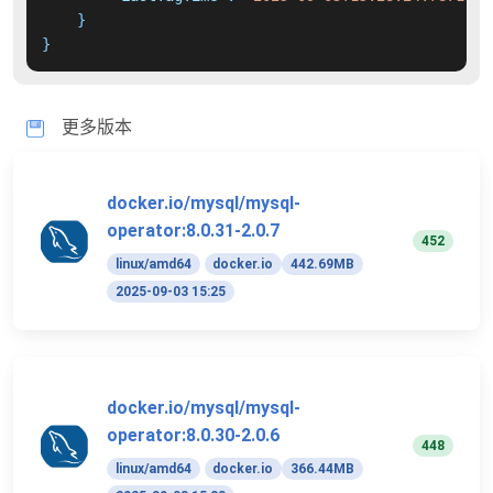
}
}
更多版本
docker.io/mysql/mysql-
operator:8.0.31-2.0.7
452
linux/amd64
docker.io
442.69MB
2025-09-03 15:25
docker.io/mysql/mysql-
operator:8.0.30-2.0.6
448
linux/amd64
docker.io
366.44MB