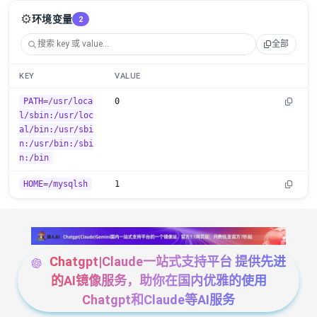
⚙️
环境变量
2
全部
KEY
VALUE
PATH=/usr/loca
0
l/sbin:/usr/loc
al/bin:/usr/sbi
n:/usr/bin:/sbi
n:/bin
HOME=/mysqlsh
1
Chatgpt|Claude一站式支持平台 提供先进
的AI镜像服务，助你在国内优雅的使用
Chatgpt和Claude等AI服务