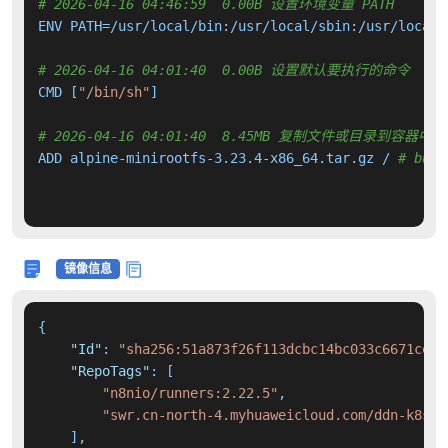
# 2026-04-16 04:46:59  0.00B 设置环境变量 PATH
ENV PATH=/usr/local/bin:/usr/local/sbin:/usr/local/
# 2026-04-16 04:01:40  0.00B 设置默认要执行的命令
CMD [
"/bin/sh"
]

# 2026-04-16 04:01:40  8.45MB 复制文件或目录到容器中
ADD alpine-minirootfs-3.23.4-x86_64.tar.gz / 
# buil
镜像信息
{
"Id"
:
"sha256:51a873f26f113dcbc14bc033c6671cee6
"RepoTags"
:
[
"n8nio/runners:2.22.5"
,
"swr.cn-north-4.myhuaweicloud.com/ddn-k8s/d
]
,