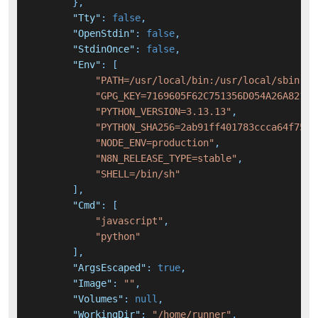
}
,
"Tty"
:
false
,
"OpenStdin"
:
false
,
"StdinOnce"
:
false
,
"Env"
:
[
"PATH=/usr/local/bin:/usr/local/sbin:/u
"GPG_KEY=7169605F62C751356D054A26A821E6
"PYTHON_VERSION=3.13.13"
,
"PYTHON_SHA256=2ab91ff401783ccca64f75d1
"NODE_ENV=production"
,
"N8N_RELEASE_TYPE=stable"
,
"SHELL=/bin/sh"
]
,
"Cmd"
:
[
"javascript"
,
"python"
]
,
"ArgsEscaped"
:
true
,
"Image"
:
""
,
"Volumes"
:
null
,
"WorkingDir"
:
"/home/runner"
,