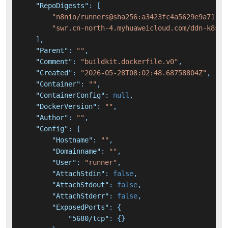
"RepoDigests"
:
[
"n8nio/runners@sha256:a3423fc4a5629e9a71106
"swr.cn-north-4.myhuaweicloud.com/ddn-k8s/d
]
,
"Parent"
:
""
,
"Comment"
:
"buildkit.dockerfile.v0"
,
"Created"
:
"2026-05-28T08:02:48.68758804Z"
,
"Container"
:
""
,
"ContainerConfig"
:
null
,
"DockerVersion"
:
""
,
"Author"
:
""
,
"Config"
:
{
"Hostname"
:
""
,
"Domainname"
:
""
,
"User"
:
"runner"
,
"AttachStdin"
:
false
,
"AttachStdout"
:
false
,
"AttachStderr"
:
false
,
"ExposedPorts"
:
{
"5680/tcp"
:
{
}