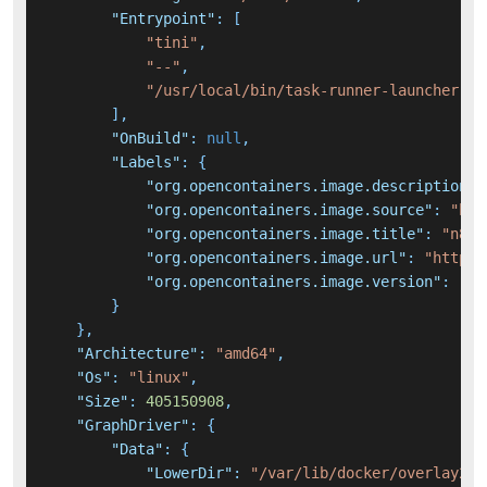
"Entrypoint"
:
[
"tini"
,
"--"
,
"/usr/local/bin/task-runner-launcher"
]
,
"OnBuild"
:
null
,
"Labels"
:
{
"org.opencontainers.image.description"
:
"org.opencontainers.image.source"
:
"htt
"org.opencontainers.image.title"
:
"n8n 
"org.opencontainers.image.url"
:
"https:
"org.opencontainers.image.version"
:
"2.
}
}
,
"Architecture"
:
"amd64"
,
"Os"
:
"linux"
,
"Size"
:
405150908
,
"GraphDriver"
:
{
"Data"
:
{
"LowerDir"
:
"/var/lib/docker/overlay2/a