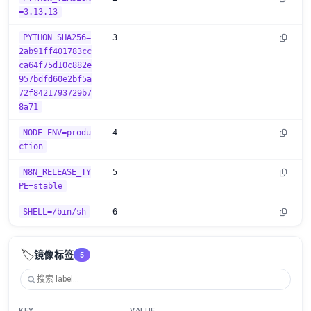
=3.13.13
PYTHON_SHA256=
3
2ab91ff401783cc
ca64f75d10c882e
957bdfd60e2bf5a
72f8421793729b7
8a71
NODE_ENV=produ
4
ction
N8N_RELEASE_TY
5
PE=stable
SHELL=/bin/sh
6
🏷️
镜像标签
5
KEY
VALUE