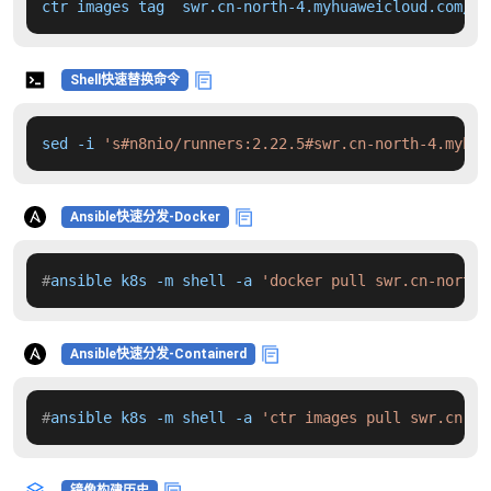
ctr images tag  swr.cn-north-4.myhuaweicloud.com/dd
Shell快速替换命令
sed -i 
's#n8nio/runners:2.22.5#swr.cn-north-4.myhua
Ansible快速分发-Docker
#
ansible k8s -m shell -a 
'docker pull swr.cn-north-
Ansible快速分发-Containerd
#
ansible k8s -m shell -a 
'ctr images pull swr.cn-no