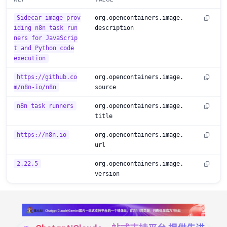
Sidecar image prov
org.opencontainers.image.
iding n8n task run
description
ners for JavaScrip
t and Python code
execution
https://github.co
org.opencontainers.image.
m/n8n-io/n8n
source
n8n task runners
org.opencontainers.image.
title
https://n8n.io
org.opencontainers.image.
url
2.22.5
org.opencontainers.image.
version