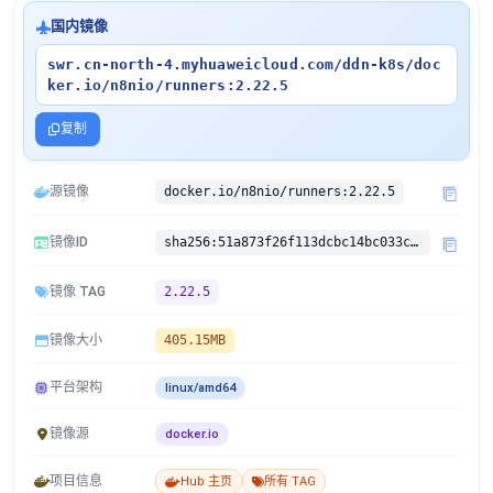
国内镜像
swr.cn-north-4.myhuaweicloud.com/ddn-k8s/doc
ker.io/n8nio/runners:2.22.5
复制
源镜像
docker.io/n8nio/runners:2.22.5
镜像ID
sha256:51a873f26f113dcbc14bc033c6671cee6bce3f2d5b97d9f99eb0b8e4391cb95a
镜像 TAG
2.22.5
镜像大小
405.15MB
平台架构
linux/amd64
镜像源
docker.io
项目信息
Hub 主页
所有 TAG