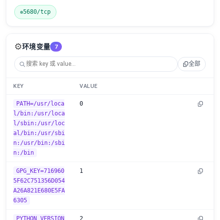
5680/tcp
⚙️
环境变量
7
全部
KEY
VALUE
PATH=/usr/loca
0
l/bin:/usr/loca
l/sbin:/usr/loc
al/bin:/usr/sbi
n:/usr/bin:/sbi
n:/bin
GPG_KEY=716960
1
5F62C751356D054
A26A821E680E5FA
6305
PYTHON_VERSION
2