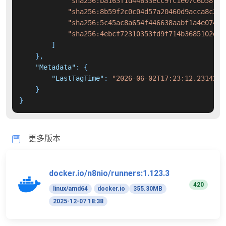
"sha256:ba163f1d44633ecc9fc1e07c6b58fb5
"sha256:8b59f2c0c04d57a20460d9acca8c227
"sha256:5c45ac8a654f446638aabf1a4e07496
"sha256:4ebcf72310353fd9f714b3685102ead
]
}
,
"Metadata"
:
{
"LastTagTime"
:
"2026-06-02T17:23:12.2314206
}
}
更多版本
docker.io/n8nio/runners:1.123.3
420
linux/amd64
docker.io
355.30MB
2025-12-07 18:38