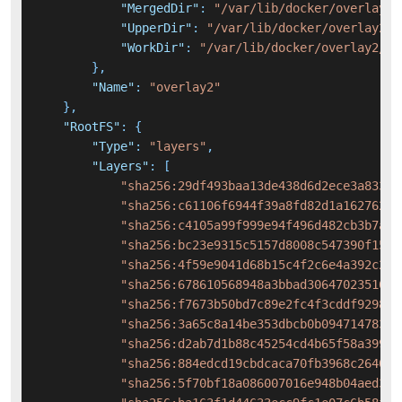
"MergedDir"
:
"/var/lib/docker/overlay2/
"UpperDir"
:
"/var/lib/docker/overlay2/3
"WorkDir"
:
"/var/lib/docker/overlay2/33
}
,
"Name"
:
"overlay2"
}
,
"RootFS"
:
{
"Type"
:
"layers"
,
"Layers"
:
[
"sha256:29df493baa13de438d6d2ece3a83330
"sha256:c61106f6944f39a8fd82d1a162762a7
"sha256:c4105a99f999e94f496d482cb3b7a7a
"sha256:bc23e9315c5157d8008c547390f1502
"sha256:4f59e9041d68b15c4f2c6e4a392c2c0
"sha256:678610568948a3bbad30647023516e5
"sha256:f7673b50bd7c89e2fc4f3cddf9298b1
"sha256:3a65c8a14be353dbcb0b0947147831b
"sha256:d2ab7d1b88c45254cd4b65f58a3994b
"sha256:884edcd19cbdcaca70fb3968c26406f
"sha256:5f70bf18a086007016e948b04aed3b8