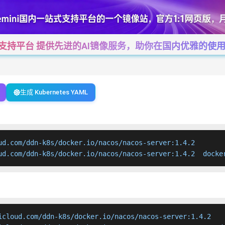
一站式支持平台 提供先进的AI镜像服务，助你在国内优雅的使用Cha
生成 Kubernetes YAML
ud.com/ddn-k8s/docker.io/nacos/nacos-server:1.4.2

ud.com/ddn-k8s/docker.io/nacos/nacos-server:1.4.2  docke
icloud.com/ddn-k8s/docker.io/nacos/nacos-server:1.4.2
