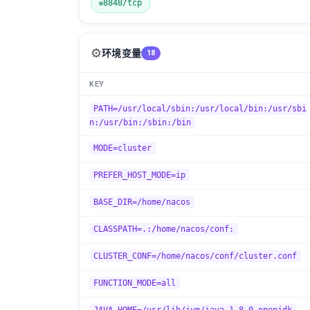
8848/tcp
⚙️
环境变量
18
KEY
PATH=/usr/local/sbin:/usr/local/bin:/usr/sbi
n:/usr/bin:/sbin:/bin
MODE=cluster
PREFER_HOST_MODE=ip
BASE_DIR=/home/nacos
CLASSPATH=.:/home/nacos/conf:
CLUSTER_CONF=/home/nacos/conf/cluster.conf
FUNCTION_MODE=all