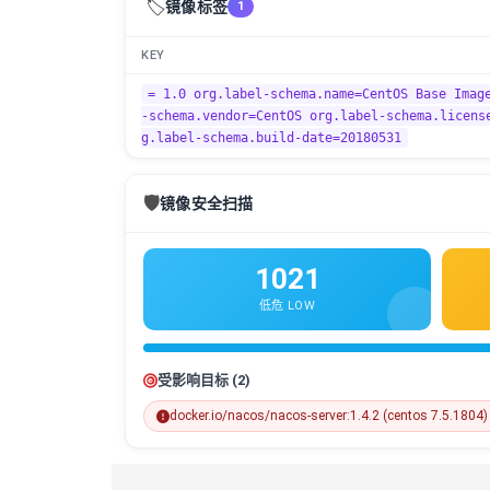
🏷️
镜像标签
1
KEY
= 1.0 org.label-schema.name=CentOS Base Imag
-schema.vendor=CentOS org.label-schema.licens
g.label-schema.build-date=20180531
🛡️
镜像安全扫描
1021
低危 LOW
受影响目标 (2)
docker.io/nacos/nacos-server:1.4.2 (centos 7.5.1804)