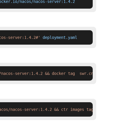
ocker.io/nacos/nacos-server:1.4.2
cos-server:1.4.2#'
 deployment.yaml
/nacos-server:1.4.2 && docker tag  swr.cn-north-4.myhuaw
acos/nacos-server:1.4.2 && ctr images tag  swr.cn-north-