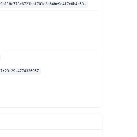
sha256:938169b118c773c6721bbf701c3a64be9e4f7c0b4c5315bb328466e1c49274fa
17:23:29.477433695Z