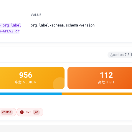
VALUE
e org.label
org.label-schema.schema-version
e=GPLv2 or
centos 7.5.
956
112
中危 MEDIUM
高危 HIGH
Java
centos
jar