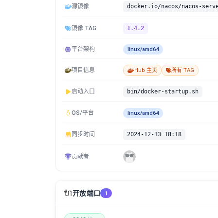
源镜像
docker.io/nacos/nacos-serv
镜像 TAG
1.4.2
平台架构
linux/amd64
项目信息
Hub 主页
所有 TAG
启动入口
bin/docker-startup.sh
OS/平台
linux/amd64
同步时间
2024-12-13 18:18
贡献者
🔌
开放端口
1