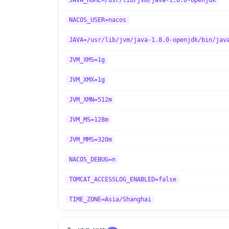
JAVA_HOME=/usr/lib/jvm/java-1.8.0-openjdk
NACOS_USER=nacos
JAVA=/usr/lib/jvm/java-1.8.0-openjdk/bin/jav
JVM_XMS=1g
JVM_XMX=1g
JVM_XMN=512m
JVM_MS=128m
JVM_MMS=320m
NACOS_DEBUG=n
TOMCAT_ACCESSLOG_ENABLED=false
TIME_ZONE=Asia/Shanghai