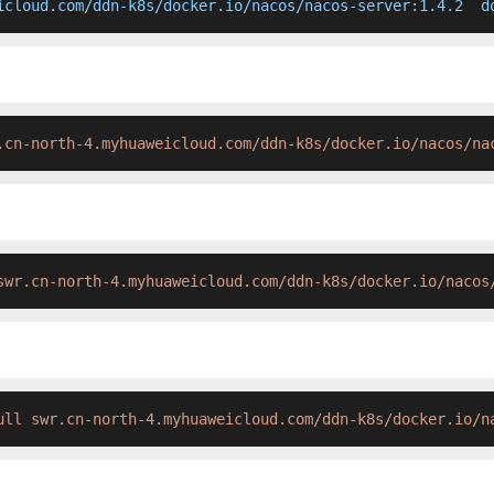
icloud.com/ddn-k8s/docker.io/nacos/nacos-server:1.4.2  d
.cn-north-4.myhuaweicloud.com/ddn-k8s/docker.io/nacos/na
swr.cn-north-4.myhuaweicloud.com/ddn-k8s/docker.io/nacos
ull swr.cn-north-4.myhuaweicloud.com/ddn-k8s/docker.io/n