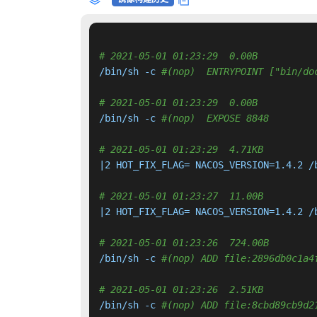
# 2021-05-01 01:23:29  0.00B 
/bin/sh -c 
#(nop)  ENTRYPOINT ["bin/do
# 2021-05-01 01:23:29  0.00B 
/bin/sh -c 
#(nop)  EXPOSE 8848
# 2021-05-01 01:23:29  4.71KB 
|2 HOT_FIX_FLAG= NACOS_VERSION=1.4.2 /
# 2021-05-01 01:23:27  11.00B 
|2 HOT_FIX_FLAG= NACOS_VERSION=1.4.2 /
# 2021-05-01 01:23:26  724.00B 
/bin/sh -c 
#(nop) ADD file:2896db0c1a4
# 2021-05-01 01:23:26  2.51KB 
/bin/sh -c 
#(nop) ADD file:8cbd89cb9d2