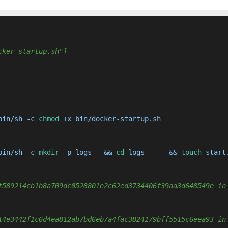
cker-startup.sh"]
bin/sh -c 
chmod
 +x bin/docker-startup.sh

bin/sh -c 
mkdir
 -p logs 	&& 
cd
 logs 	&& 
touch
f589214cb1b8a709dc0528801e2c62ed3734406f39aa3d648549e in
14e3442f1c6d4ea812ab7bd6eb7a4fac3824179bff5515c6eea93 in