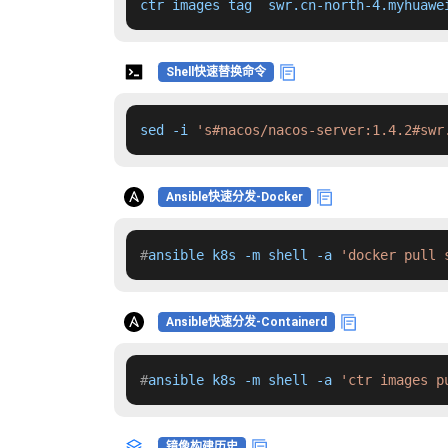
ctr images tag  swr.cn-north-4.myhuawe
Shell快速替换命令
sed -i 
's#nacos/nacos-server:1.4.2#swr
Ansible快速分发-Docker
#
ansible k8s -m shell -a 
'docker pull 
Ansible快速分发-Containerd
#
ansible k8s -m shell -a 
'ctr images p
镜像构建历史