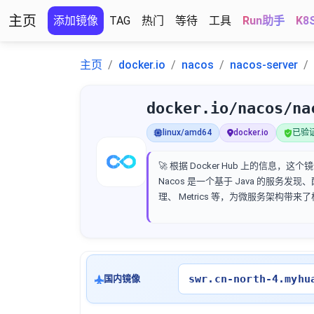
主页
添加镜像
TAG
热门
等待
工具
Run助手
K8
主页
docker.io
nacos
nacos-server
docker.io/nacos/na
linux/amd64
docker.io
已验证 
🚀 根据 Docker Hub 上的信息，这
Nacos 是一个基于 Java 的服务
理、 Metrics 等，为微服务架构带来了极
swr.cn-north-4.myhu
国内镜像