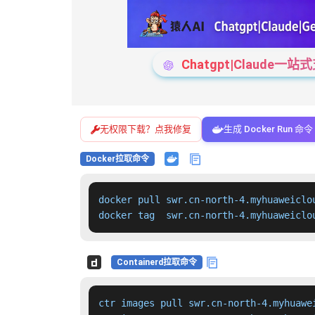
Chatgpt|Claude
无权限下载？点我修复
生成 Docker Run 命令
Docker拉取命令
docker pull swr.cn-north-4.myhuaweiclo
docker tag  swr.cn-north-4.myhuaweiclo
Containerd拉取命令
ctr images pull swr.cn-north-4.myhuawe