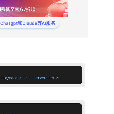
tgpt和Claude等AI服务
r.io/nacos/nacos-server:1.4.2