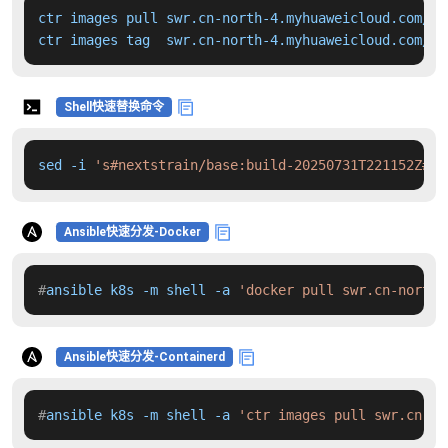
ctr images pull swr.cn-north-4.myhuaweicloud.com/dd
ctr images tag  swr.cn-north-4.myhuaweicloud.com/dd
Shell快速替换命令
sed -i 
's#nextstrain/base:build-20250731T221152Z#sw
Ansible快速分发-Docker
#
ansible k8s -m shell -a 
'docker pull swr.cn-north-
Ansible快速分发-Containerd
#
ansible k8s -m shell -a 
'ctr images pull swr.cn-no