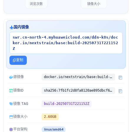
浏览次数
镜像大小
国内镜像
swr.cn-north-4.myhuaweicloud.com/ddn-k8s/doc
ker.io/nextstrain/base:build-20250731T221152
Z
复制
源镜像
docker.io/nextstrain/base:build-20250731T221152Z
镜像ID
sha256:7fb1fc2d8fa8120ae895dbcf69b4f0cd2ce80ded5a938320464431feb56eb2d5
镜像 TAG
build-20250731T221152Z
镜像大小
2.60GB
平台架构
linux/amd64