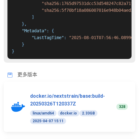
"sha256:1765d97531dcc53d548247c82a71f7d
"sha256:5f70bf18a086007016e948b04aed3b8
]
}
,
"Metadata"
:
{
"LastTagTime"
:
"2025-08-01T07:56:46.0899666
}
}
更多版本
docker.io/nextstrain/base:build-
20250326T120337Z
328
linux/amd64
docker.io
2.33GB
2025-04-07 15:11