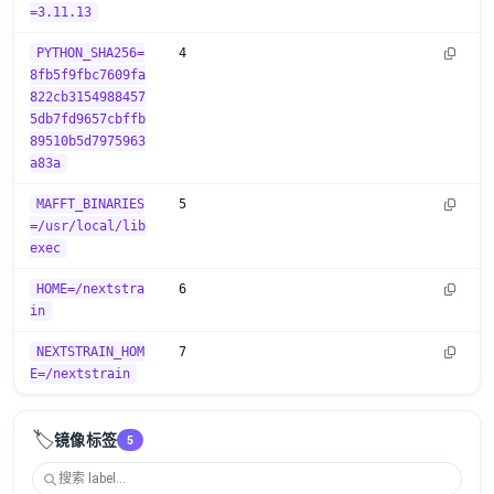
=3.11.13
PYTHON_SHA256=
4
8fb5f9fbc7609fa
822cb3154988457
5db7fd9657cbffb
89510b5d7975963
a83a
MAFFT_BINARIES
5
=/usr/local/lib
exec
HOME=/nextstra
6
in
NEXTSTRAIN_HOM
7
E=/nextstrain
🏷️
镜像标签
5