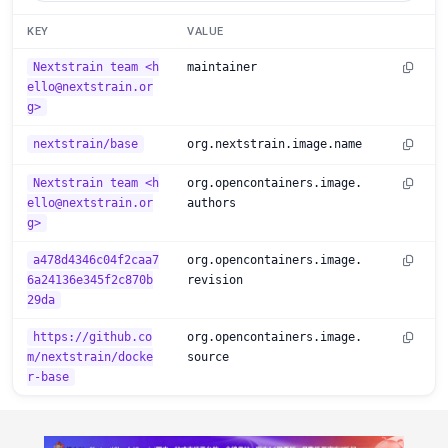
KEY
VALUE
Nextstrain team <h
maintainer
ello@nextstrain.or
g>
nextstrain/base
org.nextstrain.image.name
Nextstrain team <h
org.opencontainers.image.
ello@nextstrain.or
authors
g>
a478d4346c04f2caa7
org.opencontainers.image.
6a24136e345f2c870b
revision
29da
https://github.co
org.opencontainers.image.
m/nextstrain/docke
source
r-base