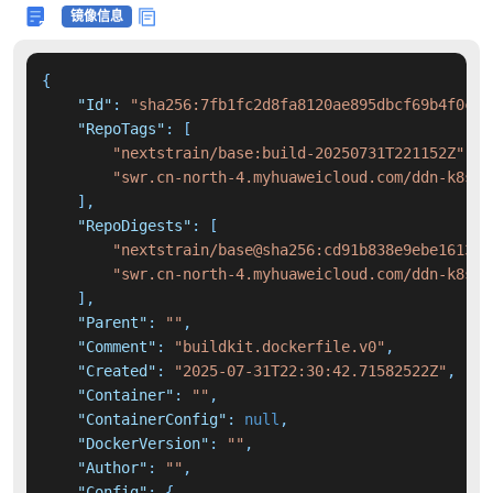
镜像信息
{
"Id"
:
"sha256:7fb1fc2d8fa8120ae895dbcf69b4f0cd2
"RepoTags"
:
[
"nextstrain/base:build-20250731T221152Z"
,
"swr.cn-north-4.myhuaweicloud.com/ddn-k8s/d
]
,
"RepoDigests"
:
[
"nextstrain/base@sha256:cd91b838e9ebe16138e
"swr.cn-north-4.myhuaweicloud.com/ddn-k8s/d
]
,
"Parent"
:
""
,
"Comment"
:
"buildkit.dockerfile.v0"
,
"Created"
:
"2025-07-31T22:30:42.71582522Z"
,
"Container"
:
""
,
"ContainerConfig"
:
null
,
"DockerVersion"
:
""
,
"Author"
:
""
,
"Config"
:
{