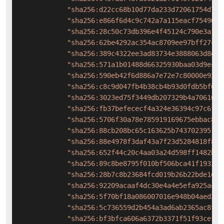
"sha256:d22cc68b10d77da233d72061754d722
"sha256:e866f6d4c9c742a7a115eacf7549092
"sha256:28c50c73db396e4f45124c790e3a14c
"sha256:62be4292ac354ac8709ee97bff27c2e
"sha256:389c4322ee3ad83734e3888063d8e05
"sha256:571a1b01488d66325930baa03d9ecf3
"sha256:590eb42f6d886a7e72e7c80000e922c
"sha256:c8c9d047fb4b38cb4b93d0fdb5bf63a
"sha256:3023ed75f3449db207329b4a7061657
"sha256:fb37befececf4a324e36394c97c6f14
"sha256:5706f30a78e785919169675ebbac894
"sha256:88cb208bc65c163625b743702395101
"sha256:88e4978f3daf43a7f23d5284818f88a
"sha256:652f44c20c4aa03a24d598ff1482bda
"sha256:89c8be8795f010bf506bca41f193260
"sha256:28b7c8b23684fcd019b26b22bde1d18
"sha256:92209acaaf4dc30e4a4e5efa925acaf
"sha256:5f70bf18a086007016e948b04aed3b8
"sha256:5c736559d2b454a3ad6ab2365ac8fe7
"sha256:bf3bfca606a6372b3371f51f93cef2f