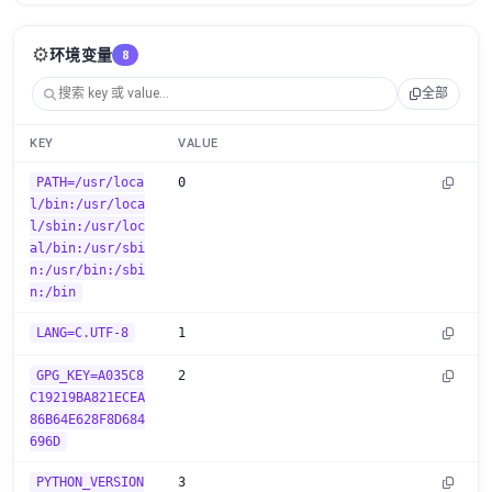
⚙️
环境变量
8
全部
KEY
VALUE
PATH=/usr/loca
0
l/bin:/usr/loca
l/sbin:/usr/loc
al/bin:/usr/sbi
n:/usr/bin:/sbi
n:/bin
LANG=C.UTF-8
1
GPG_KEY=A035C8
2
C19219BA821ECEA
86B64E628F8D684
696D
PYTHON_VERSION
3