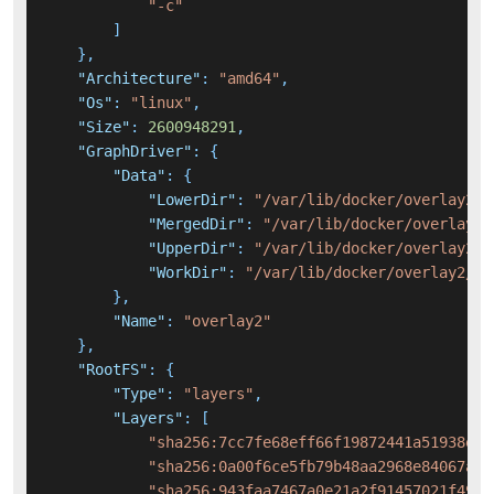
"-c"
]
}
,
"Architecture"
:
"amd64"
,
"Os"
:
"linux"
,
"Size"
:
2600948291
,
"GraphDriver"
:
{
"Data"
:
{
"LowerDir"
:
"/var/lib/docker/overlay2/6
"MergedDir"
:
"/var/lib/docker/overlay2/
"UpperDir"
:
"/var/lib/docker/overlay2/e
"WorkDir"
:
"/var/lib/docker/overlay2/ee
}
,
"Name"
:
"overlay2"
}
,
"RootFS"
:
{
"Type"
:
"layers"
,
"Layers"
:
[
"sha256:7cc7fe68eff66f19872441a51938eec
"sha256:0a00f6ce5fb79b48aa2968e84067a28
"sha256:943faa7467a0e21a2f91457021f49f6