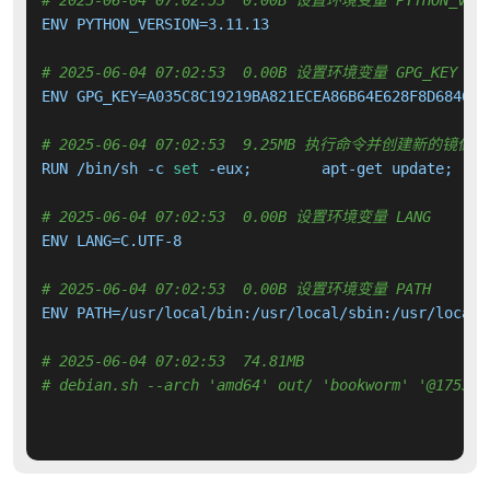
# 2025-06-04 07:02:53  0.00B 设置环境变量 PYTHON_VERS
ENV PYTHON_VERSION=3.11.13

# 2025-06-04 07:02:53  0.00B 设置环境变量 GPG_KEY
ENV GPG_KEY=A035C8C19219BA821ECEA86B64E628F8D684696D
# 2025-06-04 07:02:53  9.25MB 执行命令并创建新的镜像层
RUN /bin/sh -c 
set
# 2025-06-04 07:02:53  0.00B 设置环境变量 LANG
ENV LANG=C.UTF-8

# 2025-06-04 07:02:53  0.00B 设置环境变量 PATH
ENV PATH=/usr/local/bin:/usr/local/sbin:/usr/local/
# 2025-06-04 07:02:53  74.81MB 
# debian.sh --arch 'amd64' out/ 'bookworm' '@175305