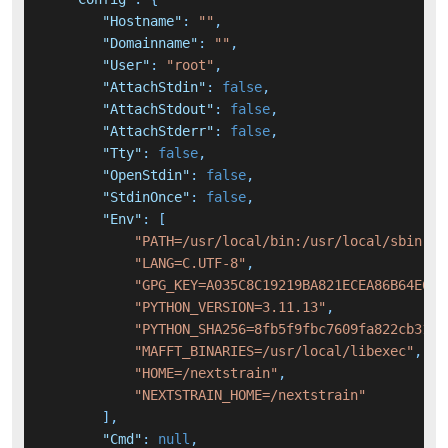
"Hostname"
:
""
,
"Domainname"
:
""
,
"User"
:
"root"
,
"AttachStdin"
:
false
,
"AttachStdout"
:
false
,
"AttachStderr"
:
false
,
"Tty"
:
false
,
"OpenStdin"
:
false
,
"StdinOnce"
:
false
,
"Env"
:
[
"PATH=/usr/local/bin:/usr/local/sbin:/u
"LANG=C.UTF-8"
,
"GPG_KEY=A035C8C19219BA821ECEA86B64E628
"PYTHON_VERSION=3.11.13"
,
"PYTHON_SHA256=8fb5f9fbc7609fa822cb3154
"MAFFT_BINARIES=/usr/local/libexec"
,
"HOME=/nextstrain"
,
"NEXTSTRAIN_HOME=/nextstrain"
]
,
"Cmd"
:
null
,