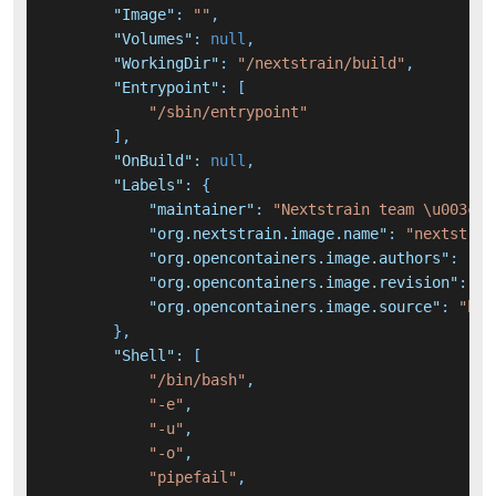
"Image"
:
""
,
"Volumes"
:
null
,
"WorkingDir"
:
"/nextstrain/build"
,
"Entrypoint"
:
[
"/sbin/entrypoint"
]
,
"OnBuild"
:
null
,
"Labels"
:
{
"maintainer"
:
"Nextstrain team \u003che
"org.nextstrain.image.name"
:
"nextstrai
"org.opencontainers.image.authors"
:
"Ne
"org.opencontainers.image.revision"
:
"a
"org.opencontainers.image.source"
:
"htt
}
,
"Shell"
:
[
"/bin/bash"
,
"-e"
,
"-u"
,
"-o"
,
"pipefail"
,