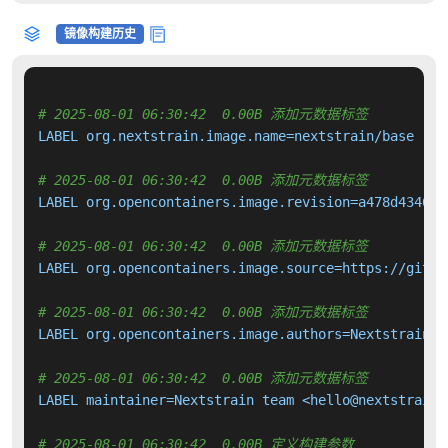
镜像构建历史
# 2025-08-01 06:30:42  0.00B 添加元数据标签
LABEL org.nextstrain.image.name=nextstrain/base

# 2025-08-01 06:30:42  0.00B 添加元数据标签
LABEL org.opencontainers.image.revision=a478d4346c0
# 2025-08-01 06:30:42  0.00B 添加元数据标签
LABEL org.opencontainers.image.source=https://githu
# 2025-08-01 06:30:42  0.00B 添加元数据标签
LABEL org.opencontainers.image.authors=Nextstrain t
# 2025-08-01 06:30:42  0.00B 添加元数据标签
LABEL maintainer=Nextstrain team <hello@nextstrain.o
# 2025-08-01 06:30:42  0.00B 定义构建参数