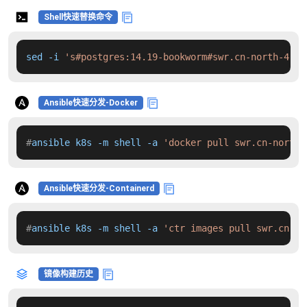
Shell快速替换命令
sed -i 
's#postgres:14.19-bookworm#swr.cn-north-4.my
Ansible快速分发-Docker
#
ansible k8s -m shell -a 
'docker pull swr.cn-north-
Ansible快速分发-Containerd
#
ansible k8s -m shell -a 
'ctr images pull swr.cn-no
镜像构建历史