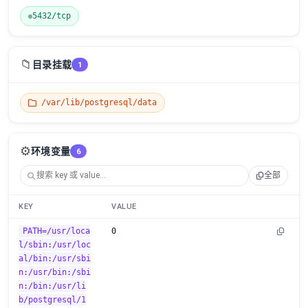
5432/tcp
📁
目录挂载
1
/var/lib/postgresql/data
⚙️
环境变量
6
全部
KEY
VALUE
PATH=/usr/loca
0
l/sbin:/usr/loc
al/bin:/usr/sbi
n:/usr/bin:/sbi
n:/bin:/usr/li
b/postgresql/1