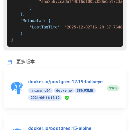
"sha256:ccadaf44bf6d1005c086e5517c3a734
]
}
,
"Metadata"
:
{
"LastTagTime"
:
"2025-12-02T16:28:37.7648392
}
}
更多版本
docker.io/postgres:12.19-bullseye
1163
linux/amd64
docker.io
386.93MB
2024-06-16 13:12
docker.io/postgres:15-alpine