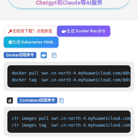
Chatgpt和Claude等AI服务
无权限下载？点我修复
生成 Docker Run 命令
生成 Kubernetes YAML
Docker拉取命令
docker pull swr.cn-north-4.myhuaweicloud.com/ddn-k8
docker tag  swr.cn-north-4.myhuaweicloud.com/ddn-k8
Containerd拉取命令
ctr images pull swr.cn-north-4.myhuaweicloud.com/dd
ctr images tag  swr.cn-north-4.myhuaweicloud.com/dd