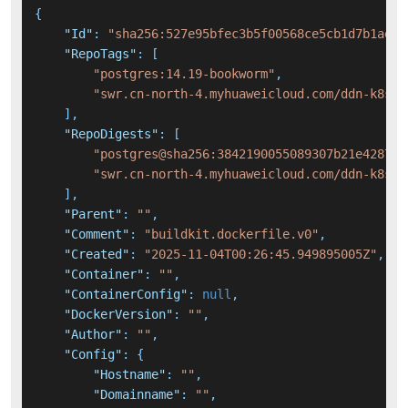
{
"Id"
:
"sha256:527e95bfec3b5f00568ce5cb1d7b1ae68
"RepoTags"
:
[
"postgres:14.19-bookworm"
,
"swr.cn-north-4.myhuaweicloud.com/ddn-k8s/d
]
,
"RepoDigests"
:
[
"postgres@sha256:3842190055089307b21e428706
"swr.cn-north-4.myhuaweicloud.com/ddn-k8s/d
]
,
"Parent"
:
""
,
"Comment"
:
"buildkit.dockerfile.v0"
,
"Created"
:
"2025-11-04T00:26:45.949895005Z"
,
"Container"
:
""
,
"ContainerConfig"
:
null
,
"DockerVersion"
:
""
,
"Author"
:
""
,
"Config"
:
{
"Hostname"
:
""
,
"Domainname"
:
""
,