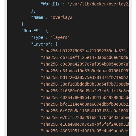
"WorkDir"
:
"/var/lib/docker/overlay2/ce
}
,
"Name"
:
"overlay2"
}
,
"RootFS"
:
{
"Type"
:
"layers"
,
"Layers"
:
[
"sha256:b512279032aa717092385dda875fffd
"sha256:db71deff125e1473abdcd6e640d6778
"sha256:c0c0aa42097c7af394b0054e3d7a7da
"sha256:d64adaa19d83b5e4dbae0756f0952ad
"sha256:bd1220da8575e328187cfb71e0b275c
"sha256:38af1d3bdddb9b33a54f7b73b8db6d4
"sha256:4f6680e03dd9da2e7cd3ffcf3c8e65f
"sha256:c026478089b474b415b49298db5deed
"sha256:bfc1214e4d8aa6674dbbfb0e36b2281
"sha256:6c976b5a1138b6107d28fc0a1800251
"sha256:e7bcf5720a291b8117b4d4331abeec4
"sha256:e16a408e7a7c2e7bf6faf246ed31b1d
"sha256:4666195fe496f3c05c4ad9aeb6de2b4