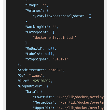
"Image"
:
""
,
"Volumes"
:
{
"/var/lib/postgresql/data"
:
{
}
}
,
"WorkingDir"
:
""
,
"Entrypoint"
:
[
"docker-entrypoint.sh"
]
,
"OnBuild"
:
null
,
"Labels"
:
null
,
"StopSignal"
:
"SIGINT"
}
,
"Architecture"
:
"amd64"
,
"Os"
:
"linux"
,
"Size"
:
425196912
,
"GraphDriver"
:
{
"Data"
:
{
"LowerDir"
:
"/var/lib/docker/overlay2/7
"MergedDir"
:
"/var/lib/docker/overlay2/
"UpperDir"
:
"/var/lib/docker/overlay2/c