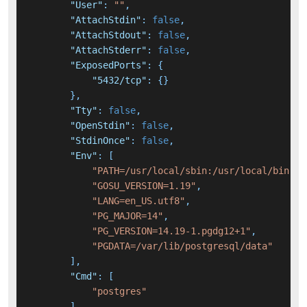
"User"
:
""
,
"AttachStdin"
:
false
,
"AttachStdout"
:
false
,
"AttachStderr"
:
false
,
"ExposedPorts"
:
{
"5432/tcp"
:
{
}
}
,
"Tty"
:
false
,
"OpenStdin"
:
false
,
"StdinOnce"
:
false
,
"Env"
:
[
"PATH=/usr/local/sbin:/usr/local/bin:/u
"GOSU_VERSION=1.19"
,
"LANG=en_US.utf8"
,
"PG_MAJOR=14"
,
"PG_VERSION=14.19-1.pgdg12+1"
,
"PGDATA=/var/lib/postgresql/data"
]
,
"Cmd"
:
[
"postgres"
]
,