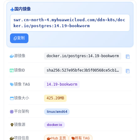
国内镜像
swr.cn-north-4.myhuaweicloud.com/ddn-k8s/doc
ker.io/postgres:14.19-bookworm
复制
源镜像
docker.io/postgres:14.19-bookworm
镜像ID
sha256:527e95bfec3b5f00568ce5cb1d7b1ae68ac6ee4dfba09ac7130a11dede09511d
镜像 TAG
14.19-bookworm
镜像大小
425.20MB
平台架构
linux/amd64
镜像源
docker.io
项目信息
Hub 主页
所有 TAG