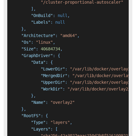
"/cluster-proportional-autoscaler"
]
,
"OnBuild"
:
null
,
"Labels"
:
null
}
,
"Architecture"
:
"amd64"
,
"Os"
:
"linux"
,
"Size"
:
40684734
,
"GraphDriver"
:
{
"Data"
:
{
"LowerDir"
:
"/var/lib/docker/overlay2/d
"MergedDir"
:
"/var/lib/docker/overlay2/
"UpperDir"
:
"/var/lib/docker/overlay2/3
"WorkDir"
:
"/var/lib/docker/overlay2/37
}
,
"Name"
:
"overlay2"
}
,
"RootFS"
:
{
"Type"
:
"layers"
,
"Layers"
:
[
"sha256:42a3027eaac150d2b8f516100921f4b