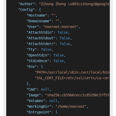
"Author"
:
"Zihong Zheng \u003czihongz@google.co
"Config"
:
{
"Hostname"
:
""
,
"Domainname"
:
""
,
"User"
:
"nonroot:nonroot"
,
"AttachStdin"
:
false
,
"AttachStdout"
:
false
,
"AttachStderr"
:
false
,
"Tty"
:
false
,
"OpenStdin"
:
false
,
"StdinOnce"
:
false
,
"Env"
:
[
"PATH=/usr/local/sbin:/usr/local/bin:/u
"SSL_CERT_FILE=/etc/ssl/certs/ca-certif
]
,
"Cmd"
:
null
,
"Image"
:
"sha256:cb5966cecc1c85290c57f5729b
"Volumes"
:
null
,
"WorkingDir"
:
"/home/nonroot"
,
"Entrypoint"
:
[