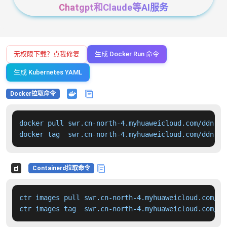
Chatgpt和Claude等AI服务
无权限下载？点我修复
生成 Docker Run 命令
生成 Kubernetes YAML
Docker拉取命令
docker pull swr.cn-north-4.myhuaweicloud.com/ddn-k8
docker tag  swr.cn-north-4.myhuaweicloud.com/ddn-k8
Containerd拉取命令
ctr images pull swr.cn-north-4.myhuaweicloud.com/dd
ctr images tag  swr.cn-north-4.myhuaweicloud.com/dd