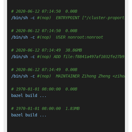
# 2020-06-12 07:14:50  0.00B 
/bin/sh -c 
#(nop)  ENTRYPOINT ["/cluster-proportion
# 2020-06-12 07:14:50  0.00B 
/bin/sh -c 
#(nop)  USER nonroot:nonroot
# 2020-06-12 07:14:49  38.86MB 
/bin/sh -c 
#(nop) ADD file:f8841a497af1032fe27b91a3
# 2020-06-12 07:14:49  0.00B 
/bin/sh -c 
#(nop)  MAINTAINER Zihong Zheng <zihongz
# 1970-01-01 08:00:00  0.00B 
bazel build ...

# 1970-01-01 08:00:00  1.83MB 
bazel build ...
