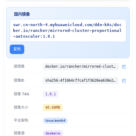
国内镜像
swr.cn-north-4.myhuaweicloud.com/ddn-k8s/doc
ker.io/rancher/mirrored-cluster-proportional
-autoscaler:1.8.1
复制
源镜像
docker.io/rancher/mirrored-cluster-proportional-autoscaler:1.8.1
镜像ID
sha256:4f1064cf7caf1f3620ea638e2f25cc1a3a6a43656f918323023c0e638d54ac65
镜像 TAG
1.8.1
镜像大小
40.68MB
平台架构
linux/amd64
镜像源
docker.io