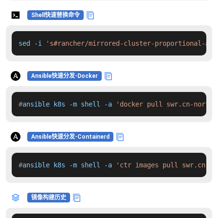
Shell快速替换命令
sed -i 
's#rancher/mirrored-cluster-proportional-aut
Ansible快速分发-Docker
#
ansible k8s -m shell -a 
'docker pull swr.cn-north-
Ansible快速分发-Containerd
#
ansible k8s -m shell -a 
'ctr images pull swr.cn-no
镜像构建历史