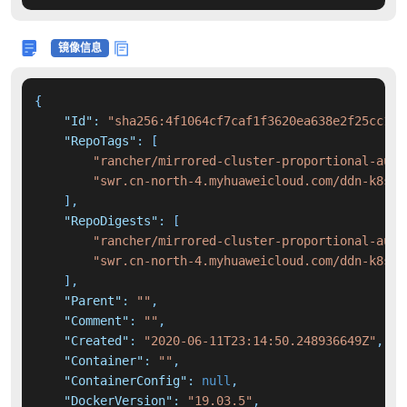
镜像信息
{
"Id"
:
"sha256:4f1064cf7caf1f3620ea638e2f25cc1a3
"RepoTags"
:
[
"rancher/mirrored-cluster-proportional-auto
"swr.cn-north-4.myhuaweicloud.com/ddn-k8s/d
]
,
"RepoDigests"
:
[
"rancher/mirrored-cluster-proportional-auto
"swr.cn-north-4.myhuaweicloud.com/ddn-k8s/d
]
,
"Parent"
:
""
,
"Comment"
:
""
,
"Created"
:
"2020-06-11T23:14:50.248936649Z"
,
"Container"
:
""
,
"ContainerConfig"
:
null
,
"DockerVersion"
:
"19.03.5"
,