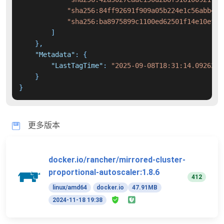
"sha256:84ff92691f909a05b224e1c56abb486
"sha256:ba8975899c1100ed62501f14e10ef03
]
}
,
"Metadata"
:
{
"LastTagTime"
:
"2025-09-08T18:31:14.0926200
}
}
更多版本
docker.io/rancher/mirrored-cluster-
proportional-autoscaler:1.8.6
412
linux/amd64
docker.io
47.91MB
2024-11-18 19:38