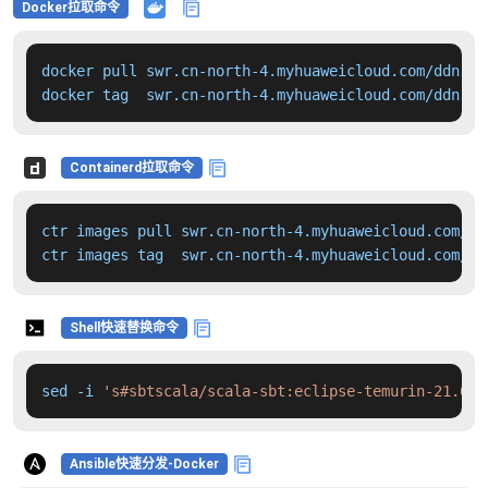
Docker拉取命令
docker pull swr.cn-north-4.myhuaweicloud.com/ddn-k8
docker tag  swr.cn-north-4.myhuaweicloud.com/ddn-k8
Containerd拉取命令
ctr images pull swr.cn-north-4.myhuaweicloud.com/dd
ctr images tag  swr.cn-north-4.myhuaweicloud.com/dd
Shell快速替换命令
sed -i 
's#sbtscala/scala-sbt:eclipse-temurin-21.0.8
Ansible快速分发-Docker