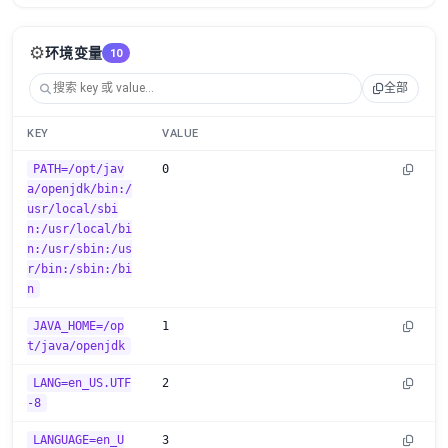
⚙️
环境变量
10
全部
KEY
VALUE
PATH=/opt/jav
0
a/openjdk/bin:/
usr/local/sbi
n:/usr/local/bi
n:/usr/sbin:/us
r/bin:/sbin:/bi
n
JAVA_HOME=/op
1
t/java/openjdk
LANG=en_US.UTF
2
-8
LANGUAGE=en_U
3