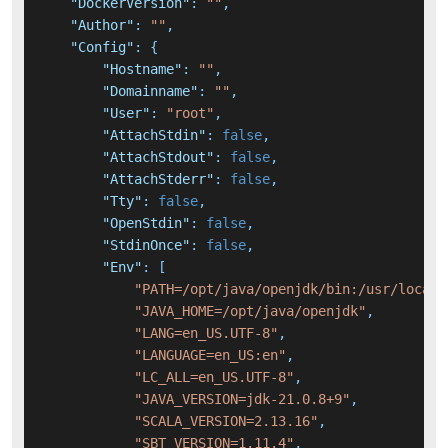
"DockerVersion"
:
""
,
"Author"
:
""
,
"Config"
:
{
"Hostname"
:
""
,
"Domainname"
:
""
,
"User"
:
"root"
,
"AttachStdin"
:
false
,
"AttachStdout"
:
false
,
"AttachStderr"
:
false
,
"Tty"
:
false
,
"OpenStdin"
:
false
,
"StdinOnce"
:
false
,
"Env"
:
[
"PATH=/opt/java/openjdk/bin:/usr/local/
"JAVA_HOME=/opt/java/openjdk"
,
"LANG=en_US.UTF-8"
,
"LANGUAGE=en_US:en"
,
"LC_ALL=en_US.UTF-8"
,
"JAVA_VERSION=jdk-21.0.8+9"
,
"SCALA_VERSION=2.13.16"
,
"SBT_VERSION=1.11.4"
,