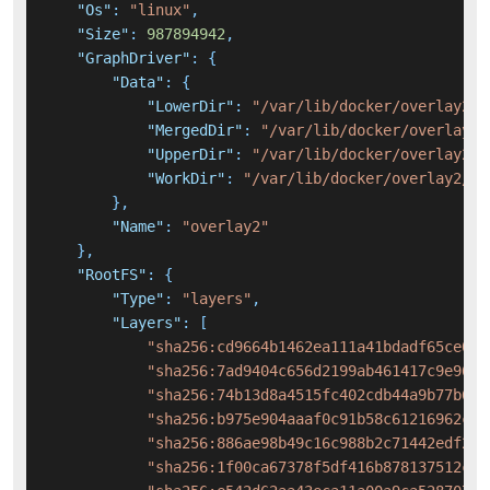
"Os"
:
"linux"
,
"Size"
:
987894942
,
"GraphDriver"
:
{
"Data"
:
{
"LowerDir"
:
"/var/lib/docker/overlay2/3
"MergedDir"
:
"/var/lib/docker/overlay2/
"UpperDir"
:
"/var/lib/docker/overlay2/f
"WorkDir"
:
"/var/lib/docker/overlay2/fb
}
,
"Name"
:
"overlay2"
}
,
"RootFS"
:
{
"Type"
:
"layers"
,
"Layers"
:
[
"sha256:cd9664b1462ea111a41bdadf65ce077
"sha256:7ad9404c656d2199ab461417c9e96f3
"sha256:74b13d8a4515fc402cdb44a9b77b664
"sha256:b975e904aaaf0c91b58c61216962ce0
"sha256:886ae98b49c16c988b2c71442edf209
"sha256:1f00ca67378f5df416b878137512c8b