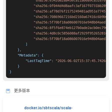
"sha256:e542d62aa43eca11a00a9ca528707b5
"sha256:0f044d4d8aafc3af167f0731bb289ed
"sha256:af78d76f2175249481ad951e77451cf
"sha256:70869667216bd2160a67416c6b9b020
"sha256:5f70bf18a086007016e948b04aed3b8
"sha256:8f5f6e874eb127b0ade2acb0ec796c3
"sha256:4d8c0c5856088af2929f9526528165b
"sha256:5f70bf18a086007016e948b04aed3b8
]
}
,
"Metadata"
:
{
"LastTagTime"
:
"2026-06-02T15:37:45.7426441
}
}
更多版本
docker.io/sbtscala/scala-