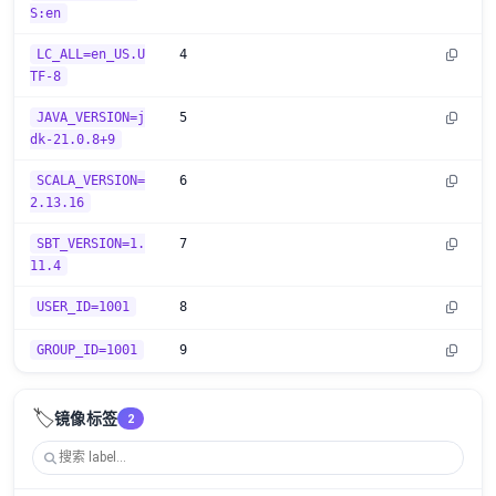
S:en
LC_ALL=en_US.U
4
TF-8
JAVA_VERSION=j
5
dk-21.0.8+9
SCALA_VERSION=
6
2.13.16
SBT_VERSION=1.
7
11.4
USER_ID=1001
8
GROUP_ID=1001
9
🏷️
镜像标签
2