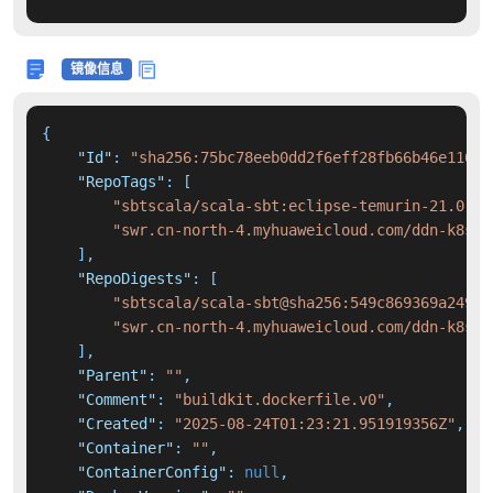
镜像信息
{
"Id"
:
"sha256:75bc78eeb0dd2f6eff28fb66b46e11690
"RepoTags"
:
[
"sbtscala/scala-sbt:eclipse-temurin-21.0.8_
"swr.cn-north-4.myhuaweicloud.com/ddn-k8s/d
]
,
"RepoDigests"
:
[
"sbtscala/scala-sbt@sha256:549c869369a249c8
"swr.cn-north-4.myhuaweicloud.com/ddn-k8s/d
]
,
"Parent"
:
""
,
"Comment"
:
"buildkit.dockerfile.v0"
,
"Created"
:
"2025-08-24T01:23:21.951919356Z"
,
"Container"
:
""
,
"ContainerConfig"
:
null
,