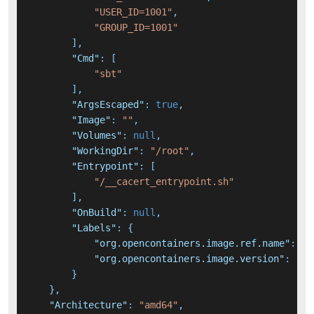
"USER_ID=1001"
,
"GROUP_ID=1001"
]
,
"Cmd"
:
[
"sbt"
]
,
"ArgsEscaped"
:
true
,
"Image"
:
""
,
"Volumes"
:
null
,
"WorkingDir"
:
"/root"
,
"Entrypoint"
:
[
"/__cacert_entrypoint.sh"
]
,
"OnBuild"
:
null
,
"Labels"
:
{
"org.opencontainers.image.ref.name"
:
"u
"org.opencontainers.image.version"
:
"24
}
}
,
"Architecture"
:
"amd64"
,