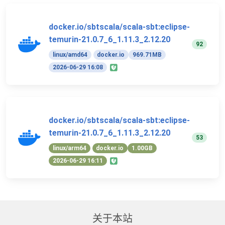
docker.io/sbtscala/scala-sbt:eclipse-
temurin-21.0.7_6_1.11.3_2.12.20
92
linux/amd64
docker.io
969.71MB
2026-06-29 16:08
docker.io/sbtscala/scala-sbt:eclipse-
temurin-21.0.7_6_1.11.3_2.12.20
53
linux/arm64
docker.io
1.00GB
2026-06-29 16:11
关于本站