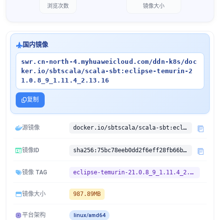
浏览次数
镜像大小
国内镜像
swr.cn-north-4.myhuaweicloud.com/ddn-k8s/doc
ker.io/sbtscala/scala-sbt:eclipse-temurin-2
1.0.8_9_1.11.4_2.13.16
复制
源镜像
docker.io/sbtscala/scala-sbt:eclipse-temurin-21.0.8_9_1.11.4_2.13.16
镜像ID
sha256:75bc78eeb0dd2f6eff28fb66b46e116906ba143d3fd2feadf52df21f03093973
镜像 TAG
eclipse-temurin-21.0.8_9_1.11.4_2.13.16
镜像大小
987.89MB
平台架构
linux/amd64