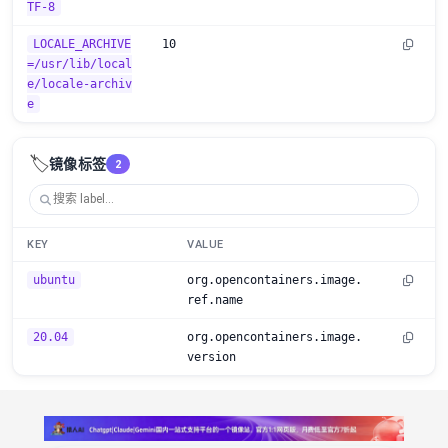
TF-8
LOCALE_ARCHIVE
10
=/usr/lib/local
e/locale-archiv
e
🏷️
镜像标签
2
KEY
VALUE
ubuntu
org.opencontainers.image.
ref.name
20.04
org.opencontainers.image.
version