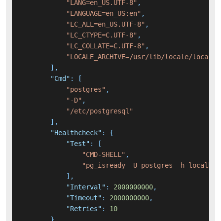
"LANG=en_US.UTF-8"
,
"LANGUAGE=en_US:en"
,
"LC_ALL=en_US.UTF-8"
,
"LC_CTYPE=C.UTF-8"
,
"LC_COLLATE=C.UTF-8"
,
"LOCALE_ARCHIVE=/usr/lib/locale/locale-
]
,
"Cmd"
:
[
"postgres"
,
"-D"
,
"/etc/postgresql"
]
,
"Healthcheck"
:
{
"Test"
:
[
"CMD-SHELL"
,
"pg_isready -U postgres -h localhos
]
,
"Interval"
:
2000000000
,
"Timeout"
:
2000000000
,
"Retries"
:
10
}
,