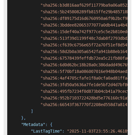
"sha256:b3d816aaf629f11779ba9a06a85222d
"sha256:5b245808289fb815ffe29b485718b82
"sha256:df89175d16d6760950a6f9b2bcf9bdb
"sha256:3bddee82065377077a0db441a4b4389
"sha256:15def40a742f977ce5c5e2b810ed447
"sha256:513f39d1199f48c7dab8f2793dbd216
"sha256:cf639c6756e65f72a70f51ef8d54f33
"sha256:58d2b0a305a6542fa941b88eb164f04
"sha256:67578439feffdb72ea5c21fb80fa60c
"sha256:6d0d62bc18b28a0c386dadd496769bb
"sha256:5f70bf18a086007016e948b04aed3b8
"sha256:4af4705cfafe1f8a0cfa0ad81ffacfb
"sha256:3fd50a5636a7fe1de5bf2d4d7bf80ae
"sha256:495fb7234f0d873b04cb41a79cec9dc
"sha256:952b7103722428bd5e776160c91a58a
"sha256:66543f367770f2208ed558d7a8141f4
]
}
,
"Metadata"
:
{
"LastTagTime"
:
"2025-11-03T23:55:26.4618941