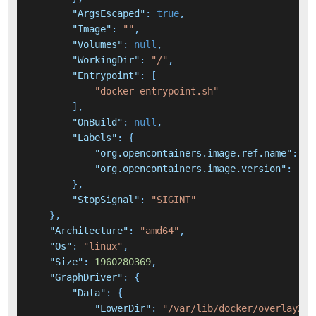
"ArgsEscaped"
:
true
,
"Image"
:
""
,
"Volumes"
:
null
,
"WorkingDir"
:
"/"
,
"Entrypoint"
:
[
"docker-entrypoint.sh"
]
,
"OnBuild"
:
null
,
"Labels"
:
{
"org.opencontainers.image.ref.name"
:
"u
"org.opencontainers.image.version"
:
"20
}
,
"StopSignal"
:
"SIGINT"
}
,
"Architecture"
:
"amd64"
,
"Os"
:
"linux"
,
"Size"
:
1960280369
,
"GraphDriver"
:
{
"Data"
:
{
"LowerDir"
:
"/var/lib/docker/overlay2/0