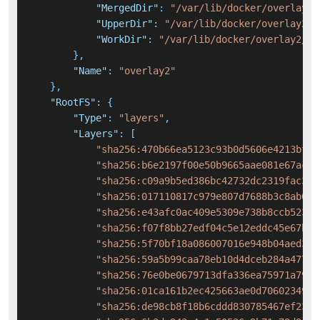
"MergedDir"
:
"/var/lib/docker/overlay2/
"UpperDir"
:
"/var/lib/docker/overlay2/f
"WorkDir"
:
"/var/lib/docker/overlay2/f8
}
,
"Name"
:
"overlay2"
}
,
"RootFS"
:
{
"Type"
:
"layers"
,
"Layers"
:
[
"sha256:470b66ea5123c93b0d5606e4213bf9e
"sha256:b6e2197f00e50b9665aae081e67acfe
"sha256:c09a9b5ed386bc42732dc2319fac355
"sha256:017110817c979e807d7688b3c8ab03b
"sha256:e43afc0ac409e5309e738b8ccb52352
"sha256:f07f8bb27edf04c5e12eddc45e67bba
"sha256:5f70bf18a086007016e948b04aed3b8
"sha256:59a5b99caa78eb10d4dceb284a477af
"sha256:76e0be0679713dfa336ea75971a7965
"sha256:01ca161b2ec425663ae0d70602349b1
"sha256:de98cb8f18b6cddd830785467ef23d9