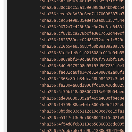
"sha256:6b3da943a4e1a50526e9b71c79d9e13
"sha256:80dcbcc53a159e898d6a4bb9bc54698
"sha256:eeeb2d6d39c6ed7ff70698337ba7418
"sha256:c9c64e98535e8ef5aa081357f544d8d
"sha256:9672a7c428b30ec3d7be3fd8483fc89
"sha256:cf87b5ca278bcfe3017c52d440cf9ed
"sha256:1825789ccc02d85672acecfc529c116
"sha256:210b54e83b987f69b08a0a20a378def
"sha256:81e4e1e6e1f0216084c011e94b5519a
"sha256:5867abf149c3a0fc0f7983bf5190ed0
"sha256:8d0e9479208d95f93d997231f0e1248
"sha256:fae81ca8fe347e3140807e2ad6f1bd0
"sha256:4363e80fb34dca58b984527c3cb4cff
"sha256:fa2804a68d1996ffd1e8436d88295cb
"sha256:5f70bf18a086007016e948b04aed3b8
"sha256:ad4966883352af465a463efb4e84ba8
"sha256:14709c88ae4efe600a3e9c2f25eb697
"sha256:9b5d8e33d5112c19e0cd7ce15fa1a8b
"sha256:e5117cf3d9c760680437f5c021e93fa
"sha256:4f54d8fcb3113cb5886032cdc095306
"sha256:07dbb7b679fd9bc1380d93b4108dcb7