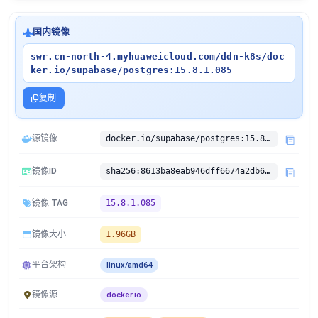
国内镜像
swr.cn-north-4.myhuaweicloud.com/ddn-k8s/doc
ker.io/supabase/postgres:15.8.1.085
复制
源镜像
docker.io/supabase/postgres:15.8.1.085
镜像ID
sha256:8613ba8eab946dff6674a2db6aab75b80aa101da39035fe20f62b0c7591ab35d
镜像 TAG
15.8.1.085
镜像大小
1.96GB
平台架构
linux/amd64
镜像源
docker.io