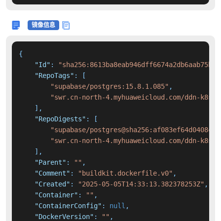
镜像信息
{
"Id"
:
"sha256:8613ba8eab946dff6674a2db6aab75b80
"RepoTags"
:
[
"supabase/postgres:15.8.1.085"
,
"swr.cn-north-4.myhuaweicloud.com/ddn-k8s/d
]
,
"RepoDigests"
:
[
"supabase/postgres@sha256:af083ef64d0408c8f
"swr.cn-north-4.myhuaweicloud.com/ddn-k8s/d
]
,
"Parent"
:
""
,
"Comment"
:
"buildkit.dockerfile.v0"
,
"Created"
:
"2025-05-05T14:33:13.382378253Z"
,
"Container"
:
""
,
"ContainerConfig"
:
null
,
"DockerVersion"
:
""
,