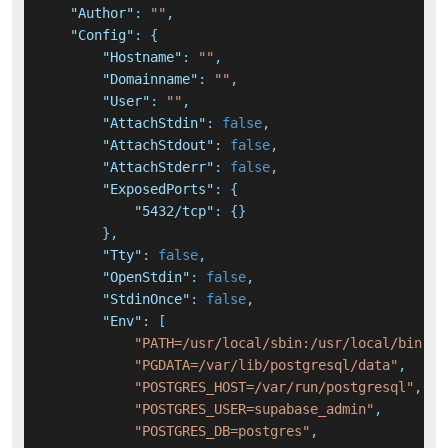
"Author"
:
""
,
"Config"
:
{
"Hostname"
:
""
,
"Domainname"
:
""
,
"User"
:
""
,
"AttachStdin"
:
false
,
"AttachStdout"
:
false
,
"AttachStderr"
:
false
,
"ExposedPorts"
:
{
"5432/tcp"
:
{
}
}
,
"Tty"
:
false
,
"OpenStdin"
:
false
,
"StdinOnce"
:
false
,
"Env"
:
[
"PATH=/usr/local/sbin:/usr/local/bin:/u
"PGDATA=/var/lib/postgresql/data"
,
"POSTGRES_HOST=/var/run/postgresql"
,
"POSTGRES_USER=supabase_admin"
,
"POSTGRES_DB=postgres"
,