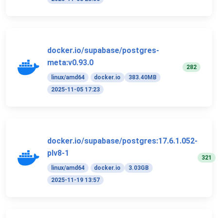
docker.io/supabase/postgres-
meta:v0.93.0
282
linux/amd64
docker.io
383.40MB
2025-11-05 17:23
docker.io/supabase/postgres:17.6.1.052-
plv8-1
321
linux/amd64
docker.io
3.03GB
2025-11-19 13:57