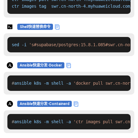
ctr images tag  swr.cn-north-4.myhuaweicloud.com/dd
Shell快速替换命令
sed -i 
's#supabase/postgres:15.8.1.085#swr.cn-north
Ansible快速分发-Docker
#
ansible k8s -m shell -a 
'docker pull swr.cn-north-
Ansible快速分发-Containerd
#
ansible k8s -m shell -a 
'ctr images pull swr.cn-no