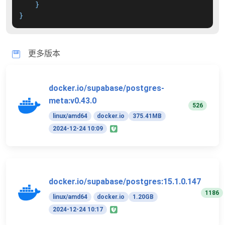
}
}
更多版本
docker.io/supabase/postgres-
meta:v0.43.0
526
linux/amd64
docker.io
375.41MB
2024-12-24 10:09
docker.io/supabase/postgres:15.1.0.147
1186
linux/amd64
docker.io
1.20GB
2024-12-24 10:17