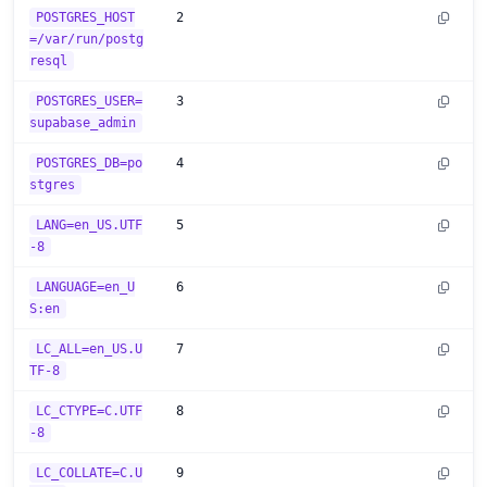
POSTGRES_HOST
2
=/var/run/postg
resql
POSTGRES_USER=
3
supabase_admin
POSTGRES_DB=po
4
stgres
LANG=en_US.UTF
5
-8
LANGUAGE=en_U
6
S:en
LC_ALL=en_US.U
7
TF-8
LC_CTYPE=C.UTF
8
-8
LC_COLLATE=C.U
9