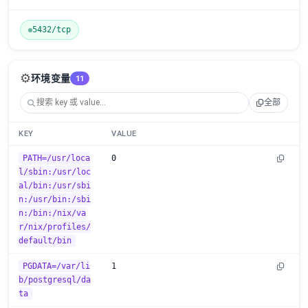
5432/tcp
⚙️
环境变量
11
全部
KEY
VALUE
PATH=/usr/loca
0
l/sbin:/usr/loc
al/bin:/usr/sbi
n:/usr/bin:/sbi
n:/bin:/nix/va
r/nix/profiles/
default/bin
PGDATA=/var/li
1
b/postgresql/da
ta