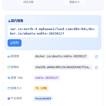
浏览次数
镜像大小
国内镜像
swr.cn-north-4.myhuaweicloud.com/ddn-k8s/doc
ker.io/ubuntu:noble-20250127
复制
源镜像
docker.io/ubuntu:noble-20250127
镜像ID
sha256:a04dc4851cbcbb42b54d1f52a41f5f9eca6a5fd03748c3f6eb2cbeb238ca99bd
镜像 TAG
noble-20250127
镜像大小
78.13MB
平台架构
linux/amd64