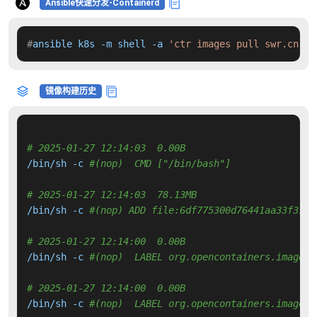
Ansible快速分发-Containerd
#
ansible k8s -m shell -a 
'ctr images pull swr.cn-no
镜像构建历史
# 2025-01-27 12:14:03  0.00B 
/bin/sh -c 
#(nop)  CMD ["/bin/bash"]
# 2025-01-27 12:14:03  78.13MB 
/bin/sh -c 
#(nop) ADD file:6df775300d76441aa33f31b2
# 2025-01-27 12:14:00  0.00B 
/bin/sh -c 
#(nop)  LABEL org.opencontainers.image.v
# 2025-01-27 12:14:00  0.00B 
/bin/sh -c 
#(nop)  LABEL org.opencontainers.image.r