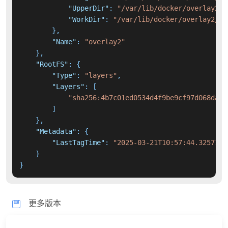
"UpperDir"
:
"/var/lib/docker/overlay2/d
"WorkDir"
:
"/var/lib/docker/overlay2/d5
}
,
"Name"
:
"overlay2"
}
,
"RootFS"
:
{
"Type"
:
"layers"
,
"Layers"
:
[
"sha256:4b7c01ed0534d4f9be9cf97d068da15
]
}
,
"Metadata"
:
{
"LastTagTime"
:
"2025-03-21T10:57:44.3257188
}
}
更多版本