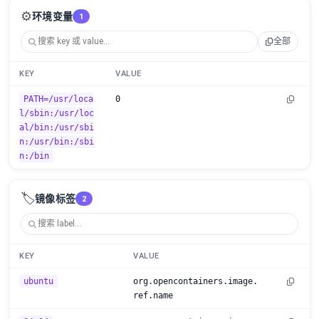
⚙️
环境变量
1
全部
KEY
VALUE
PATH=/usr/loca
0
l/sbin:/usr/loc
al/bin:/usr/sbi
n:/usr/bin:/sbi
n:/bin
🏷️
镜像标签
2
KEY
VALUE
ubuntu
org.opencontainers.image.
ref.name