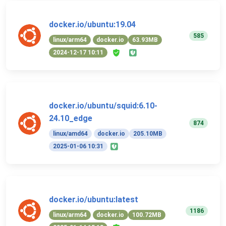
docker.io/ubuntu:19.04
585
linux/arm64
docker.io
63.93MB
2024-12-17 10:11
docker.io/ubuntu/squid:6.10-
24.10_edge
874
linux/amd64
docker.io
205.10MB
2025-01-06 10:31
docker.io/ubuntu:latest
1186
linux/arm64
docker.io
100.72MB