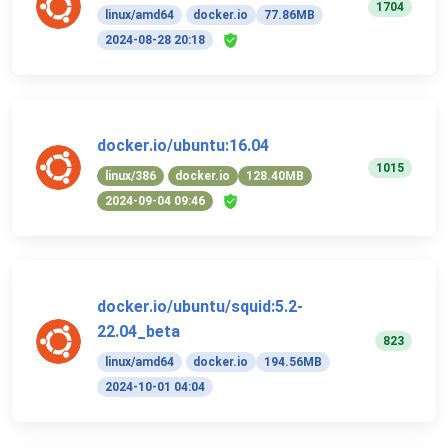
1704
linux/amd64
docker.io
77.86MB
2024-08-28 20:18
docker.io/ubuntu:16.04
1015
linux/386
docker.io
128.40MB
2024-09-04 09:46
docker.io/ubuntu/squid:5.2-
22.04_beta
823
linux/amd64
docker.io
194.56MB
2024-10-01 04:04