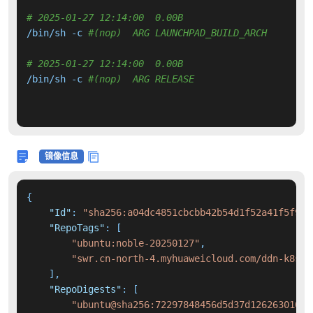
# 2025-01-27 12:14:00  0.00B 
/bin/sh -c 
#(nop)  ARG LAUNCHPAD_BUILD_ARCH
# 2025-01-27 12:14:00  0.00B 
/bin/sh -c 
#(nop)  ARG RELEASE
镜像信息
{
"Id"
:
"sha256:a04dc4851cbcbb42b54d1f52a41f5f9ec
"RepoTags"
:
[
"ubuntu:noble-20250127"
,
"swr.cn-north-4.myhuaweicloud.com/ddn-k8s/d
]
,
"RepoDigests"
:
[
"ubuntu@sha256:72297848456d5d37d1262630108a