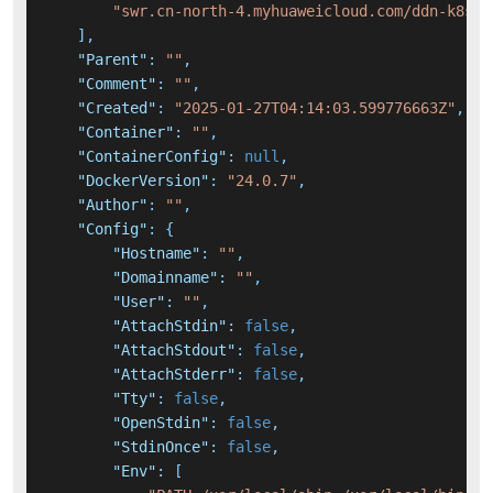
"swr.cn-north-4.myhuaweicloud.com/ddn-k8s/d
]
,
"Parent"
:
""
,
"Comment"
:
""
,
"Created"
:
"2025-01-27T04:14:03.599776663Z"
,
"Container"
:
""
,
"ContainerConfig"
:
null
,
"DockerVersion"
:
"24.0.7"
,
"Author"
:
""
,
"Config"
:
{
"Hostname"
:
""
,
"Domainname"
:
""
,
"User"
:
""
,
"AttachStdin"
:
false
,
"AttachStdout"
:
false
,
"AttachStderr"
:
false
,
"Tty"
:
false
,
"OpenStdin"
:
false
,
"StdinOnce"
:
false
,
"Env"
:
[