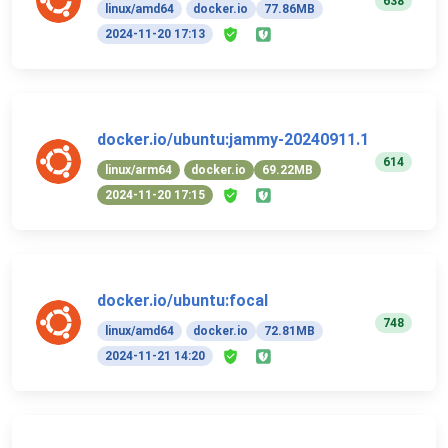
638
linux/amd64
docker.io
77.86MB
2024-11-20 17:13
docker.io/ubuntu:jammy-20240911.1
614
linux/arm64
docker.io
69.22MB
2024-11-20 17:15
docker.io/ubuntu:focal
748
linux/amd64
docker.io
72.81MB
2024-11-21 14:20