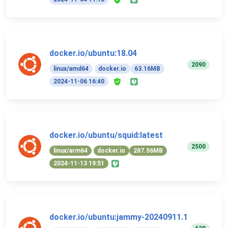
docker.io/ubuntu:18.04
2090
linux/amd64
docker.io
63.16MB
2024-11-06 16:40
docker.io/ubuntu/squid:latest
2500
linux/arm64
docker.io
287.56MB
2024-11-13 19:51
docker.io/ubuntu:jammy-20240911.1