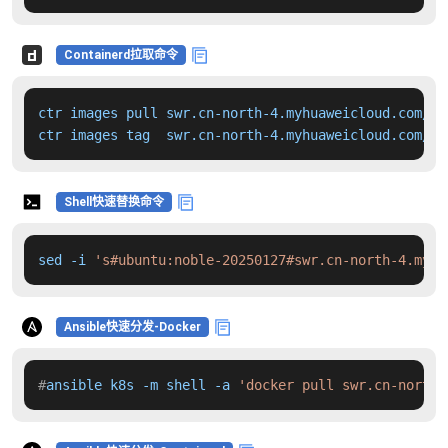
Containerd拉取命令
ctr images pull swr.cn-north-4.myhuaweicloud.com/dd
ctr images tag  swr.cn-north-4.myhuaweicloud.com/dd
Shell快速替换命令
sed -i 
's#ubuntu:noble-20250127#swr.cn-north-4.myhu
Ansible快速分发-Docker
#
ansible k8s -m shell -a 
'docker pull swr.cn-north-