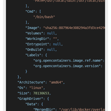
"PATH=/usr/local/sbin:/usr/local/bin:/u
]
,
"Cmd"
:
[
"/bin/bash"
]
,
"Image"
:
"sha256:807964e308294a3fd3ce429686
"Volumes"
:
null
,
"WorkingDir"
:
""
,
"Entrypoint"
:
null
,
"OnBuild"
:
null
,
"Labels"
:
{
"org.opencontainers.image.ref.name"
:
"u
"org.opencontainers.image.version"
:
"24
}
}
,
"Architecture"
:
"amd64"
,
"Os"
:
"linux"
,
"Size"
:
78130653
,
"GraphDriver"
:
{
"Data"
:
{
"MergedDir"
:
"/var/lib/docker/overlay2/