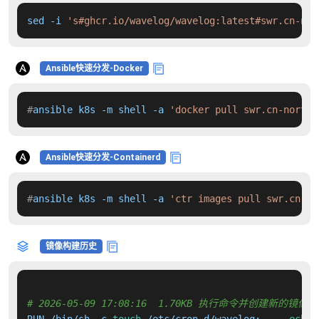
sed -i 
's#ghcr.io/wavelog/wavelog:latest#swr.cn-nor
Ansible快速分发-Docker
#
ansible k8s -m shell -a 
'docker pull swr.cn-north-
Ansible快速分发-Containerd
#
ansible k8s -m shell -a 
'ctr images pull swr.cn-no
镜像构建历史
# 2026-05-09 17:08:16  1.70KB 执行命令并创建新的镜像层