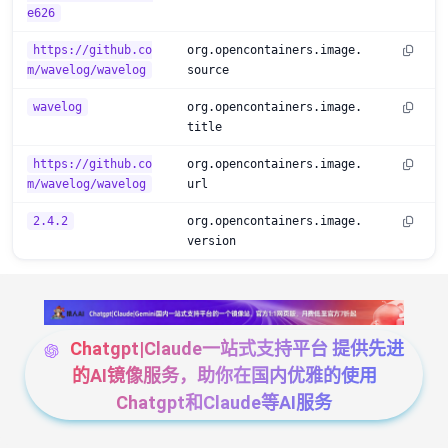
e626
https://github.co
org.opencontainers.image.
m/wavelog/wavelog
source
wavelog
org.opencontainers.image.
title
https://github.co
org.opencontainers.image.
m/wavelog/wavelog
url
2.4.2
org.opencontainers.image.
version
Chatgpt|Claude一站式支持平台 提供先进
的AI镜像服务，助你在国内优雅的使用
Chatgpt和Claude等AI服务