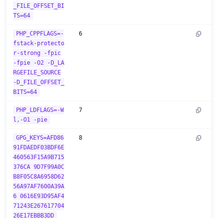
_FILE_OFFSET_BI
TS=64
PHP_CPPFLAGS=-
6
fstack-protecto
r-strong -fpic
-fpie -O2 -D_LA
RGEFILE_SOURCE
-D_FILE_OFFSET_
BITS=64
PHP_LDFLAGS=-W
7
l,-O1 -pie
GPG_KEYS=AFD86
8
91FDAEDF03BDF6E
460563F15A9B715
376CA 9D7F99A0C
B8F05C8A6958D62
56A97AF7600A39A
6 0616E93D95AF4
71243E267617704
26E17EBBB3DD