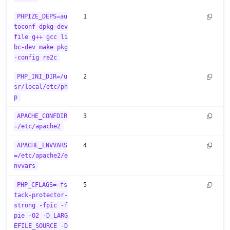
PHPIZE_DEPS=au
1
toconf dpkg-dev
file g++ gcc li
bc-dev make pkg
-config re2c
PHP_INI_DIR=/u
2
sr/local/etc/ph
p
APACHE_CONFDIR
3
=/etc/apache2
APACHE_ENVVARS
4
=/etc/apache2/e
nvvars
PHP_CFLAGS=-fs
5
tack-protector-
strong -fpic -f
pie -O2 -D_LARG
EFILE_SOURCE -D