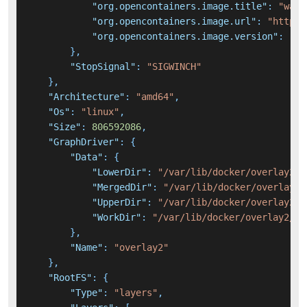
"org.opencontainers.image.title"
:
"wave
"org.opencontainers.image.url"
:
"https:
"org.opencontainers.image.version"
:
"2.
}
,
"StopSignal"
:
"SIGWINCH"
}
,
"Architecture"
:
"amd64"
,
"Os"
:
"linux"
,
"Size"
:
806592086
,
"GraphDriver"
:
{
"Data"
:
{
"LowerDir"
:
"/var/lib/docker/overlay2/b
"MergedDir"
:
"/var/lib/docker/overlay2/
"UpperDir"
:
"/var/lib/docker/overlay2/2
"WorkDir"
:
"/var/lib/docker/overlay2/25
}
,
"Name"
:
"overlay2"
}
,
"RootFS"
:
{
"Type"
:
"layers"
,