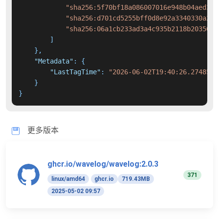
"sha256:5f70bf18a086007016e948b04aed3b8
"sha256:d701cd5255bff0d8e92a3340330a29e
"sha256:06a1cb233ad3a4c935b2118b2035081
]
}
,
"Metadata"
:
{
"LastTagTime"
:
"2026-06-02T19:40:26.2748574
}
}
更多版本
ghcr.io/wavelog/wavelog:2.0.3
371
linux/amd64
ghcr.io
719.43MB
2025-05-02 09:57