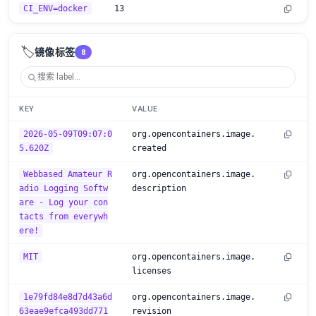
CI_ENV=docker
13
🏷️
镜像标签
8
KEY
VALUE
2026-05-09T09:07:0
org.opencontainers.image.
5.620Z
created
Webbased Amateur R
org.opencontainers.image.
adio Logging Softw
description
are - Log your con
tacts from everywh
ere!
MIT
org.opencontainers.image.
licenses
1e79fd84e8d7d43a6d
org.opencontainers.image.
63eae9efca493dd771
revision