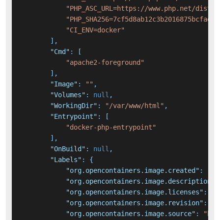
"PHP_ASC_URL=https://www.php.net/distri
"PHP_SHA256=7cf5d8ab12c3b2016875bcfaec7
"CI_ENV=docker"
]
,
"Cmd"
:
[
"apache2-foreground"
]
,
"Image"
:
""
,
"Volumes"
:
null
,
"WorkingDir"
:
"/var/www/html"
,
"Entrypoint"
:
[
"docker-php-entrypoint"
]
,
"OnBuild"
:
null
,
"Labels"
:
{
"org.opencontainers.image.created"
:
"20
"org.opencontainers.image.description"
:
"org.opencontainers.image.licenses"
:
"M
"org.opencontainers.image.revision"
:
"1
"org.opencontainers.image.source"
:
"htt