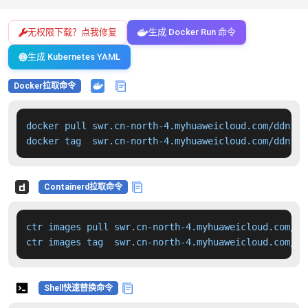
无权限下载？点我修复
生成 Docker Run 命令
生成 Kubernetes YAML
Docker拉取命令
docker pull swr.cn-north-4.myhuaweicloud.com/ddn-k8
docker tag  swr.cn-north-4.myhuaweicloud.com/ddn-k8
Containerd拉取命令
ctr images pull swr.cn-north-4.myhuaweicloud.com/dd
ctr images tag  swr.cn-north-4.myhuaweicloud.com/dd
Shell快速替换命令