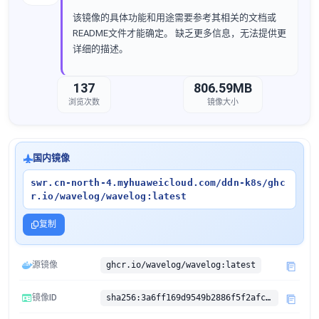
该镜像的具体功能和用途需要参考其相关的文档或
README文件才能确定。 缺乏更多信息，无法提供更
详细的描述。
137
806.59MB
浏览次数
镜像大小
国内镜像
swr.cn-north-4.myhuaweicloud.com/ddn-k8s/ghc
r.io/wavelog/wavelog:latest
复制
源镜像
ghcr.io/wavelog/wavelog:latest
镜像ID
sha256:3a6ff169d9549b2886f5f2afc46b0daf74eb1b66aa2ce65a957b5fbadc11c4fb