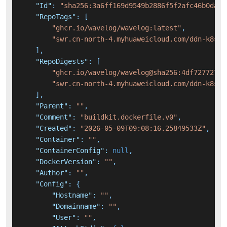
"Id"
:
"sha256:3a6ff169d9549b2886f5f2afc46b0daf7
"RepoTags"
:
[
"ghcr.io/wavelog/wavelog:latest"
,
"swr.cn-north-4.myhuaweicloud.com/ddn-k8s/g
]
,
"RepoDigests"
:
[
"ghcr.io/wavelog/wavelog@sha256:4df7277277b
"swr.cn-north-4.myhuaweicloud.com/ddn-k8s/g
]
,
"Parent"
:
""
,
"Comment"
:
"buildkit.dockerfile.v0"
,
"Created"
:
"2026-05-09T09:08:16.25849533Z"
,
"Container"
:
""
,
"ContainerConfig"
:
null
,
"DockerVersion"
:
""
,
"Author"
:
""
,
"Config"
:
{
"Hostname"
:
""
,
"Domainname"
:
""
,
"User"
:
""
,