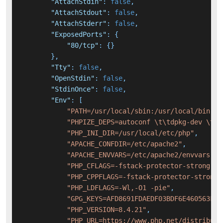
"AttachStdin"
:
false
,
"AttachStdout"
:
false
,
"AttachStderr"
:
false
,
"ExposedPorts"
:
{
"80/tcp"
:
{
}
}
,
"Tty"
:
false
,
"OpenStdin"
:
false
,
"StdinOnce"
:
false
,
"Env"
:
[
"PATH=/usr/local/sbin:/usr/local/bin:/u
"PHPIZE_DEPS=autoconf \t\tdpkg-dev \t\t
"PHP_INI_DIR=/usr/local/etc/php"
,
"APACHE_CONFDIR=/etc/apache2"
,
"APACHE_ENVVARS=/etc/apache2/envvars"
,
"PHP_CFLAGS=-fstack-protector-strong -f
"PHP_CPPFLAGS=-fstack-protector-strong 
"PHP_LDFLAGS=-Wl,-O1 -pie"
,
"GPG_KEYS=AFD8691FDAEDF03BDF6E460563F15
"PHP_VERSION=8.4.21"
,
"PHP_URL=https://www.php.net/distributi