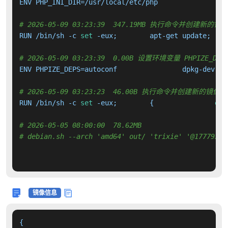
ENV PHP_INI_DIR=/usr/local/etc/php

# 2026-05-09 03:23:39  347.19MB 执行命令并创建新的镜
RUN /bin/sh -c 
set
# 2026-05-09 03:23:39  0.00B 设置环境变量 PHPIZE_DEP
ENV PHPIZE_DEPS=autoconf 		dpkg-dev 		file 		g++ 		gcc 		libc-dev 		make 		pkg-config 		re2c

# 2026-05-09 03:23:23  46.00B 执行命令并创建新的镜像层
RUN /bin/sh -c 
set
 -eux; 	{ 		
ech
# 2026-05-05 08:00:00  78.62MB 
# debian.sh --arch 'amd64' out/ 'trixie' '@17779392
镜像信息
{