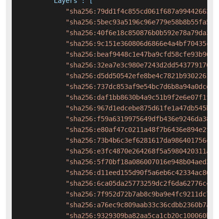
"Layers"
:
[
"sha256:79dd1f4c855cd061f687a994426634c
"sha256:5bec93a5196c96e779e58b8b55fa502
"sha256:40f6e18c850876b0b592e78a79da390
"sha256:9c151e360806d6866e4a4bf70435c30
"sha256:beaf9448c1e47ba9cfd58cfe93b9679
"sha256:32ea7e3c980e7243d2dd54377917007
"sha256:d5dd50542efe8be4c7821b930226117
"sha256:737dc853af9e54bc7d6b8a94a0dce41
"sha256:daf1bb8630b4a9c51b9f2e6e07f1f27
"sha256:967d1edcebe875d61fe1a47db545b3f
"sha256:f59a6319975649dfb436e9246da3804
"sha256:e80af47c0211a48f7b6436e894e2f40
"sha256:73b4b6c3ef6281617da986401756c0e
"sha256:e3fc4870e264268f5a5980420311a25
"sha256:5f70bf18a086007016e948b04aed3b8
"sha256:d11eed155d90f5a6eb6c42334ac8065
"sha256:6ca05da25773259dc2f6da62776c4a4
"sha256:7f952d72b7ab8c9ba9e4fc9211dc7b1
"sha256:a76ec9c809aab33c36cdbb2360b7a0d
"sha256:9329309ba82aa5ca1cb20c100060bbf