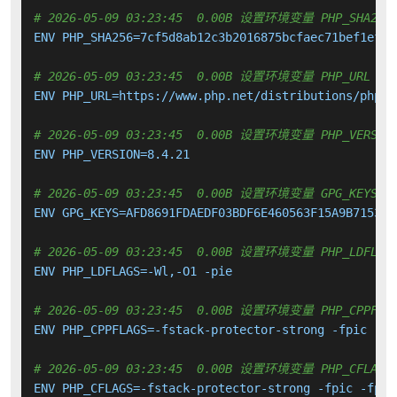
# 2026-05-09 03:23:45  0.00B 设置环境变量 PHP_SHA256
ENV PHP_SHA256=7cf5d8ab12c3b2016875bcfaec71bef1ef0b
# 2026-05-09 03:23:45  0.00B 设置环境变量 PHP_URL PHP
ENV PHP_URL=https://www.php.net/distributions/php-8
# 2026-05-09 03:23:45  0.00B 设置环境变量 PHP_VERSIO
ENV PHP_VERSION=8.4.21

# 2026-05-09 03:23:45  0.00B 设置环境变量 GPG_KEYS
ENV GPG_KEYS=AFD8691FDAEDF03BDF6E460563F15A9B715376
# 2026-05-09 03:23:45  0.00B 设置环境变量 PHP_LDFLAG
ENV PHP_LDFLAGS=-Wl,-O1 -pie

# 2026-05-09 03:23:45  0.00B 设置环境变量 PHP_CPPFLAGS
ENV PHP_CPPFLAGS=-fstack-protector-strong -fpic -fp
# 2026-05-09 03:23:45  0.00B 设置环境变量 PHP_CFLAGS 
ENV PHP_CFLAGS=-fstack-protector-strong -fpic -fpie