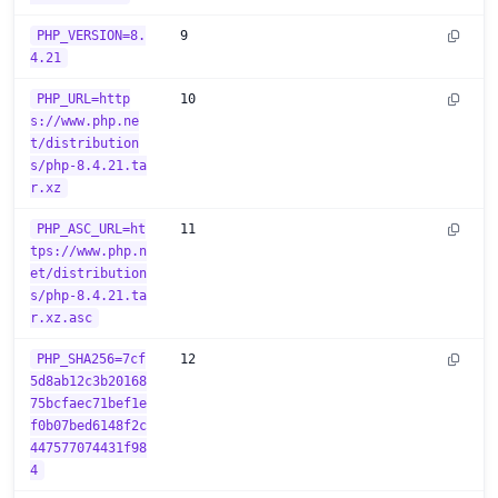
PHP_VERSION=8.
9
4.21
PHP_URL=http
10
s://www.php.ne
t/distribution
s/php-8.4.21.ta
r.xz
PHP_ASC_URL=ht
11
tps://www.php.n
et/distribution
s/php-8.4.21.ta
r.xz.asc
PHP_SHA256=7cf
12
5d8ab12c3b20168
75bcfaec71bef1e
f0b07bed6148f2c
447577074431f98
4