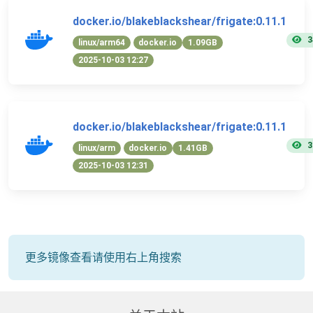
docker.io/blakeblackshear/frigate:0.11.1
3
linux/arm64
docker.io
1.09GB
2025-10-03 12:27
docker.io/blakeblackshear/frigate:0.11.1
3
linux/arm
docker.io
1.41GB
2025-10-03 12:31
更多镜像查看请使用右上角搜索