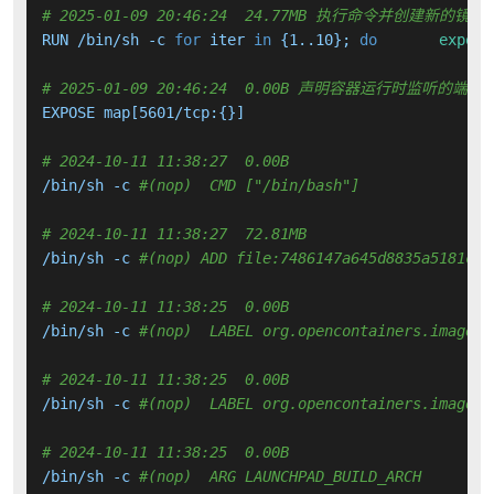
# 2025-01-09 20:46:24  24.77MB 执行命令并创建新的镜像
RUN /bin/sh -c 
for
 iter 
in
 {1..10}; 
do
export
# 2025-01-09 20:46:24  0.00B 声明容器运行时监听的端口
EXPOSE map[5601/tcp:{}]

# 2024-10-11 11:38:27  0.00B 
/bin/sh -c 
#(nop)  CMD ["/bin/bash"]
# 2024-10-11 11:38:27  72.81MB 
/bin/sh -c 
#(nop) ADD file:7486147a645d8835a5181c79
# 2024-10-11 11:38:25  0.00B 
/bin/sh -c 
#(nop)  LABEL org.opencontainers.image.v
# 2024-10-11 11:38:25  0.00B 
/bin/sh -c 
#(nop)  LABEL org.opencontainers.image.r
# 2024-10-11 11:38:25  0.00B 
/bin/sh -c 
#(nop)  ARG LAUNCHPAD_BUILD_ARCH