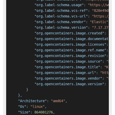
"org.label-schema.usage"
:
"https://www.
"org.label-schema.vcs-ref"
:
"828e49db66
"org.label-schema.vcs-url"
:
"https://gi
"org.label-schema.vendor"
:
"Elastic"
,
"org.label-schema.version"
:
"7.17.27"
,
"org.opencontainers.image.created"
:
"20
"org.opencontainers.image.documentation
"org.opencontainers.image.licenses"
:
"E
"org.opencontainers.image.ref.name"
:
"u
"org.opencontainers.image.revision"
:
"8
"org.opencontainers.image.source"
:
"htt
"org.opencontainers.image.title"
:
"Kiba
"org.opencontainers.image.url"
:
"https:
"org.opencontainers.image.vendor"
:
"Ela
"org.opencontainers.image.version"
:
"7.
}
}
,
"Architecture"
:
"amd64"
,
"Os"
:
"linux"
,
"Size"
:
864081276
,