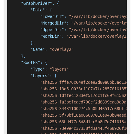
"GraphDriver"
:
{
"Data"
:
{
"LowerDir"
:
"/var/lib/docker/overlay2/e
"MergedDir"
:
"/var/lib/docker/overlay2/
"UpperDir"
:
"/var/lib/docker/overlay2/9
"WorkDir"
:
"/var/lib/docker/overlay2/9f
}
,
"Name"
:
"overlay2"
}
,
"RootFS"
:
{
"Type"
:
"layers"
,
"Layers"
:
[
"sha256:fffe76c64ef2dee2d80a8bb3ad13d65
"sha256:13d5f0033cf107a7fc2857616185707
"sha256:1dffec1233ef517dc1fc69f61562f6e
"sha256:fa3befcaed706cf2d8899caa9a9a1a2
"sha256:34431100274c5505d46517c68bff816
"sha256:5f70bf18a086007016e948b04aed3b8
"sha256:63bd477c8d8d1cc5b8d7d741618af9b
"sha256:73e9e4c37338fd3a443f468926f1693