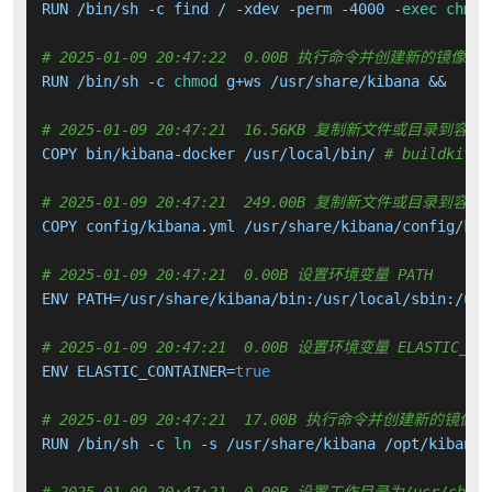
RUN /bin/sh -c find / -xdev -perm -4000 -
exec
chmod
# 2025-01-09 20:47:22  0.00B 执行命令并创建新的镜像层
RUN /bin/sh -c 
chmod
 g+ws /usr/share/kibana &&     
# 2025-01-09 20:47:21  16.56KB 复制新文件或目录到容器
COPY bin/kibana-docker /usr/local/bin/ 
# buildkit
# 2025-01-09 20:47:21  249.00B 复制新文件或目录到容器
COPY config/kibana.yml /usr/share/kibana/config/kib
# 2025-01-09 20:47:21  0.00B 设置环境变量 PATH
ENV PATH=/usr/share/kibana/bin:/usr/local/sbin:/usr
# 2025-01-09 20:47:21  0.00B 设置环境变量 ELASTIC_CON
ENV ELASTIC_CONTAINER=
true
# 2025-01-09 20:47:21  17.00B 执行命令并创建新的镜像层
RUN /bin/sh -c 
ln
 -s /usr/share/kibana /opt/kibana 
# 2025-01-09 20:47:21  0.00B 设置工作目录为/usr/share