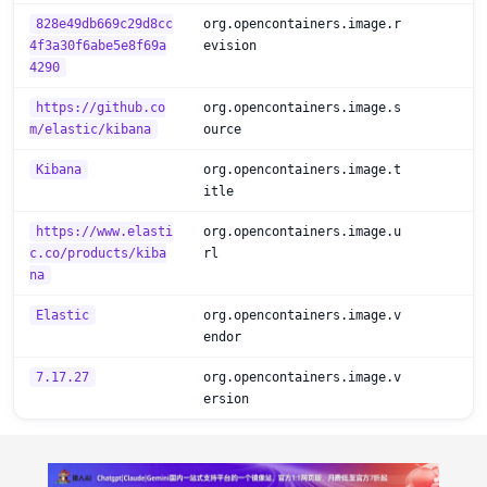
828e49db669c29d8cc
org.opencontainers.image.r
4f3a30f6abe5e8f69a
evision
4290
https://github.co
org.opencontainers.image.s
m/elastic/kibana
ource
Kibana
org.opencontainers.image.t
itle
https://www.elasti
org.opencontainers.image.u
c.co/products/kiba
rl
na
Elastic
org.opencontainers.image.v
endor
7.17.27
org.opencontainers.image.v
ersion