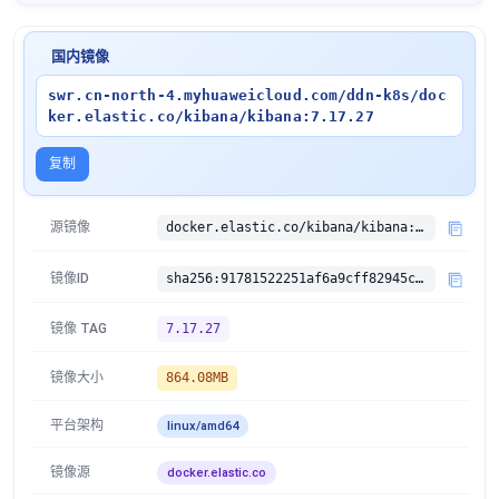
国内镜像
swr.cn-north-4.myhuaweicloud.com/ddn-k8s/doc
ker.elastic.co/kibana/kibana:7.17.27
复制
源镜像
docker.elastic.co/kibana/kibana:7.17.27
镜像ID
sha256:91781522251af6a9cff82945ca107b17557e743d1e910678a433510451540168
镜像 TAG
7.17.27
镜像大小
864.08MB
平台架构
linux/amd64
镜像源
docker.elastic.co