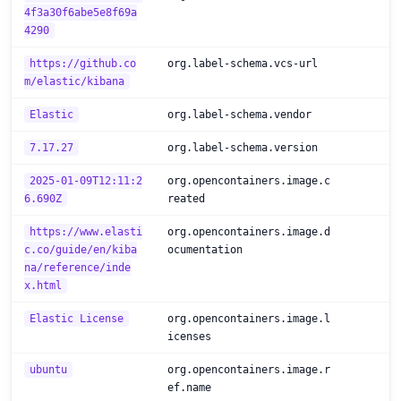
4f3a30f6abe5e8f69a
4290
https://github.co
org.label-schema.vcs-url
m/elastic/kibana
Elastic
org.label-schema.vendor
7.17.27
org.label-schema.version
2025-01-09T12:11:2
org.opencontainers.image.c
6.690Z
reated
https://www.elasti
org.opencontainers.image.d
c.co/guide/en/kiba
ocumentation
na/reference/inde
x.html
Elastic License
org.opencontainers.image.l
icenses
ubuntu
org.opencontainers.image.r
ef.name