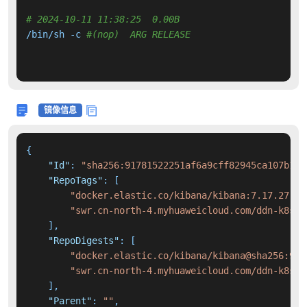
# 2024-10-11 11:38:25  0.00B 
/bin/sh -c 
#(nop)  ARG RELEASE
镜像信息
{
"Id"
:
"sha256:91781522251af6a9cff82945ca107b175
"RepoTags"
:
[
"docker.elastic.co/kibana/kibana:7.17.27"
,
"swr.cn-north-4.myhuaweicloud.com/ddn-k8s/d
]
,
"RepoDigests"
:
[
"docker.elastic.co/kibana/kibana@sha256:9db
"swr.cn-north-4.myhuaweicloud.com/ddn-k8s/d
]
,
"Parent"
:
""
,