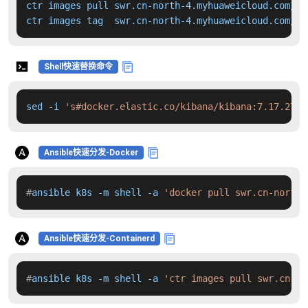
ctr images pull swr.cn-north-4.myhuaweicloud.com/dd
ctr images tag  swr.cn-north-4.myhuaweicloud.com/dd
Shell快速替换命令
sed -i 
's#docker.elastic.co/kibana/kibana:7.17.27#s
Ansible快速分发-Docker
#
ansible k8s -m shell -a 
'docker pull swr.cn-north-
Ansible快速分发-Containerd
#
ansible k8s -m shell -a 
'ctr images pull swr.cn-no