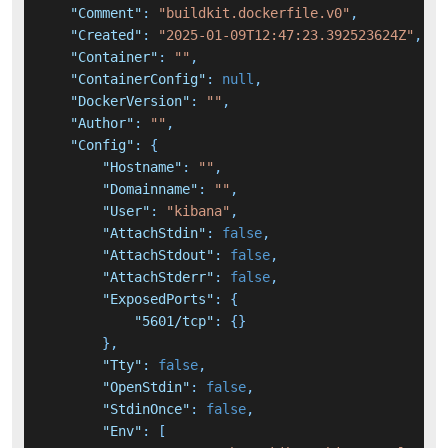
"Comment"
:
"buildkit.dockerfile.v0"
,
"Created"
:
"2025-01-09T12:47:23.392523624Z"
,
"Container"
:
""
,
"ContainerConfig"
:
null
,
"DockerVersion"
:
""
,
"Author"
:
""
,
"Config"
:
{
"Hostname"
:
""
,
"Domainname"
:
""
,
"User"
:
"kibana"
,
"AttachStdin"
:
false
,
"AttachStdout"
:
false
,
"AttachStderr"
:
false
,
"ExposedPorts"
:
{
"5601/tcp"
:
{
}
}
,
"Tty"
:
false
,
"OpenStdin"
:
false
,
"StdinOnce"
:
false
,
"Env"
:
[