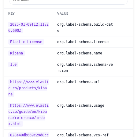
KEY
VALUE
2025-01-09T12:11:2
org.label-schema.build-dat
6.690Z
e
Elastic License
org.label-schema.license
Kibana
org.label-schema.name
1.0
org.label-schema.schema-ve
rsion
https://www.elasti
org.label-schema.url
c.co/products/kiba
na
https://www.elasti
org.label-schema.usage
c.co/guide/en/kiba
na/reference/inde
x.html
828e49db669c29d8cc
org.label-schema.vcs-ref