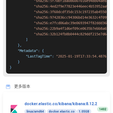
"sha256:5f70bf18a086007016e948b04aed3b8
"sha256:4ed2f9e77823e446eec4b53952aa972
"sha256:3f60dcdf35dc153c197235ab45501a6
"sha256:9742836cc94306bd14e3632c4f095f2
"sha256:e7fcd06abc39e0693947f82ddd36b97
"sha256:22b9a4f1d6ef09ce0635b7ebb8a6536
"sha256:32b124fb8b0444c829ddf215e7d6cd4
]
}
,
"Metadata"
:
{
"LastTagTime"
:
"2025-01-19T17:33:54.4876179
}
}
更多版本
docker.elastic.co/kibana/kibana:8.12.2
1402
linux/amd64
docker.elastic.co
1.05GB