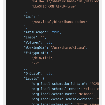
"PATH=/usr/share/kibana/bin:/usr/local/
"ELASTIC_CONTAINER=true"
]
,
"Cmd"
:
[
"/usr/local/bin/kibana-docker"
]
,
"ArgsEscaped"
:
true
,
"Image"
:
""
,
"Volumes"
:
null
,
"WorkingDir"
:
"/usr/share/kibana"
,
"Entrypoint"
:
[
"/bin/tini"
,
"--"
]
,
"OnBuild"
:
null
,
"Labels"
:
{
"org.label-schema.build-date"
:
"2025-01
"org.label-schema.license"
:
"Elastic Li
"org.label-schema.name"
:
"Kibana"
,
"org.label-schema.schema-version"
:
"1.0
"org.label-schema.url"
:
"https://www.el