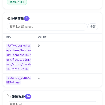
5601/tcp
⚙️
环境变量
2
全部
KEY
VALUE
PATH=/usr/shar
0
e/kibana/bin:/u
sr/local/sbin:/
usr/local/bin:/
usr/sbin:/usr/b
in:/sbin:/bin
ELASTIC_CONTAI
1
NER=true
🏷️
镜像标签
20