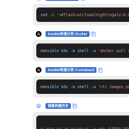
sed -i 
's#flashcatcloud/nightingale:8.
Ansible快速分发-Docker
#
ansible k8s -m shell -a 
'docker pull 
Ansible快速分发-Containerd
#
ansible k8s -m shell -a 
'ctr images p
镜像构建历史