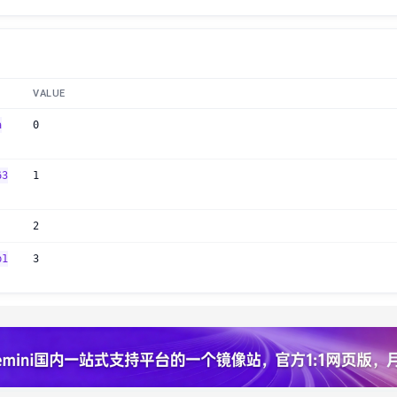
VALUE
a
0
63
1
2
b1
3