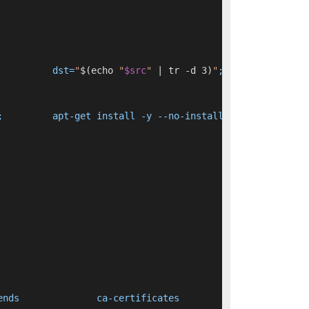
 		dst=
"
$(echo 
"
$src
"
 | tr -d 3)
"