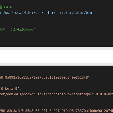
量 PATH
n:/usr/local/bin:/usr/sbin:/usr/bin:/sbin:/bin

orm' '@1742169600'
50f9a993a1ca55ba73e07db0b121ea609c849e8513f8"
,
.0-beta.9"
,
com/ddn-k8s/docker.io/flashcatcloud/nightingale:8.0.0-be
256:83e3afe7c85d8c68c05fb6d02f40f0b98473370afb0be9012074