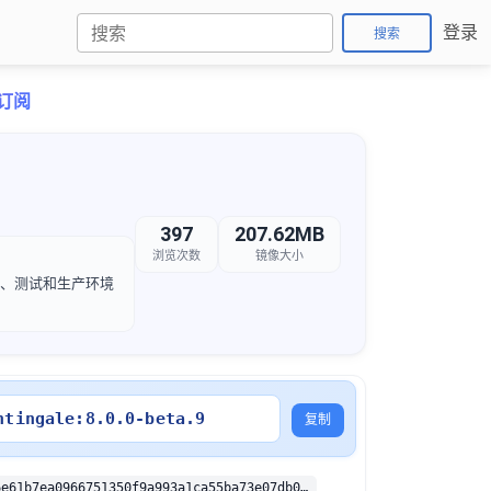
登录
搜索
折订阅
397
207.62MB
浏览次数
镜像大小
开发、测试和生产环境
htingale:8.0.0-beta.9
复制
sha256:64946e61b7ea0966751350f9a993a1ca55ba73e07db0b121ea609c849e8513f8