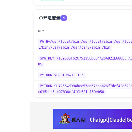
⚙️
环境变量
4
KEY
PATH=/usr/local/bin:/usr/local/sbin:/usr/loc
l/bin:/usr/sbin:/usr/bin:/sbin:/bin
GPG_KEY=7169605F62C751356D054A26A821E680E5FA
05
PYTHON_VERSION=3.13.2
PYTHON_SHA256=d984bcc57cd67caab26f7def42e523
c015bbc5dc07836cf4f0b63fa159eb56