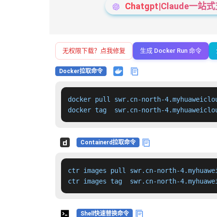
Chatgpt|Claude
无权限下载？点我修复
生成 Docker Run 命令
Docker拉取命令
docker pull swr.cn-north-4.myhuaweiclo
docker tag  swr.cn-north-4.myhuaweiclo
Containerd拉取命令
ctr images pull swr.cn-north-4.myhuawe
ctr images tag  swr.cn-north-4.myhuawe
Shell快速替换命令