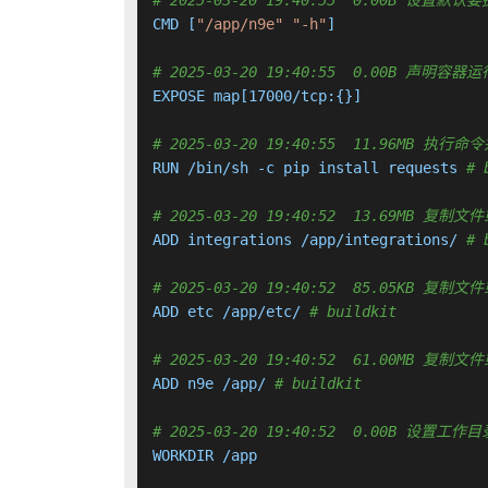
# 2025-03-20 19:40:55  0.00B 设置默
CMD [
"/app/n9e"
"-h"
]

# 2025-03-20 19:40:55  0.00B 声明
EXPOSE map[17000/tcp:{}]

# 2025-03-20 19:40:55  11.96MB 
RUN /bin/sh -c pip install requests 
# 
# 2025-03-20 19:40:52  13.69MB 复
ADD integrations /app/integrations/ 
# 
# 2025-03-20 19:40:52  85.05KB 复
ADD etc /app/etc/ 
# buildkit
# 2025-03-20 19:40:52  61.00MB 复
ADD n9e /app/ 
# buildkit
# 2025-03-20 19:40:52  0.00B 设置工作目
WORKDIR /app
