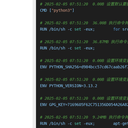
# 2025-02-05 07:51:20  0.00B 设置默
CMD [
"python3"
]

# 2025-02-05 07:51:20  36.00B 执
RUN /bin/sh -c 
set
 -eux; 	
for
 sr
# 2025-02-05 07:51:20  36.87MB 
RUN /bin/sh -c 
set
# 2025-02-05 07:51:20  0.00B 设置环境变量
ENV PYTHON_SHA256=d984bcc57cd67caab26f
# 2025-02-05 07:51:20  0.00B 设置环境变量
ENV PYTHON_VERSION=3.13.2

# 2025-02-05 07:51:20  0.00B 设置环境变
ENV GPG_KEY=7169605F62C751356D054A26A82
# 2025-02-05 07:51:20  9.24MB 执
RUN /bin/sh -c 
set