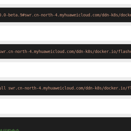
0.0-beta.9#swr.cn-north-4.myhuaweicloud.com/ddn-k8s/dock
swr.cn-north-4.myhuaweicloud.com/ddn-k8s/docker.io/flash
ull swr.cn-north-4.myhuaweicloud.com/ddn-k8s/docker.io/f