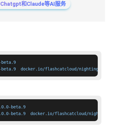
tgpt和Claude等AI服务
beta.9

-beta.9  docker.io/flashcatcloud/nightingale:8.0.0-beta.
0.0-beta.9

.0.0-beta.9  docker.io/flashcatcloud/nightingale:8.0.0-b