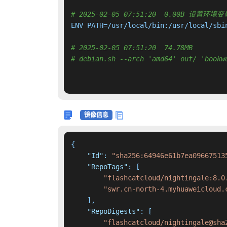
# 2025-02-05 07:51:20  0.00B 设置环境变
ENV PATH=/usr/local/bin:/usr/local/sbi
# 2025-02-05 07:51:20  74.78MB 
# debian.sh --arch 'amd64' out/ 'bookw
镜像信息
{
"Id"
:
"sha256:64946e61b7ea09667513
"RepoTags"
:
[
"flashcatcloud/nightingale:8.0
"swr.cn-north-4.myhuaweicloud.
]
,
"RepoDigests"
:
[
"flashcatcloud/nightingale@sha