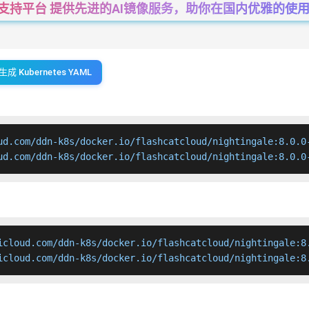
一站式支持平台 提供先进的AI镜像服务，助你在国内优雅的使用Cha
生成 Kubernetes YAML
ud.com/ddn-k8s/docker.io/flashcatcloud/nightingale:8.0.0-
ud.com/ddn-k8s/docker.io/flashcatcloud/nightingale:8.0.0
icloud.com/ddn-k8s/docker.io/flashcatcloud/nightingale:8.
icloud.com/ddn-k8s/docker.io/flashcatcloud/nightingale:8