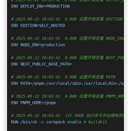
ENV DEPLOY_ENV=PRODUCTION

# 2025-09-22 10:03:42  0.00B 设置环境变量 EDITION
ENV EDITION=SELF_HOSTED

# 2025-09-22 10:03:42  0.00B 设置环境变量 NODE_ENV
ENV NODE_ENV=production

# 2025-09-22 10:03:42  0.00B 设置环境变量 NEXT_PUBLIC
ENV NEXT_PUBLIC_BASE_PATH=

# 2025-09-22 10:03:42  0.00B 设置环境变量 PATH
ENV PATH=/pnpm:/usr/local/sbin:/usr/local/bin:/usr/
# 2025-09-22 10:03:42  0.00B 设置环境变量 PNPM_HOME
ENV PNPM_HOME=/pnpm

# 2025-09-22 10:03:42  137.48KB 执行命令并创建新的镜
RUN /bin/sh -c corepack 
enable
# buildkit