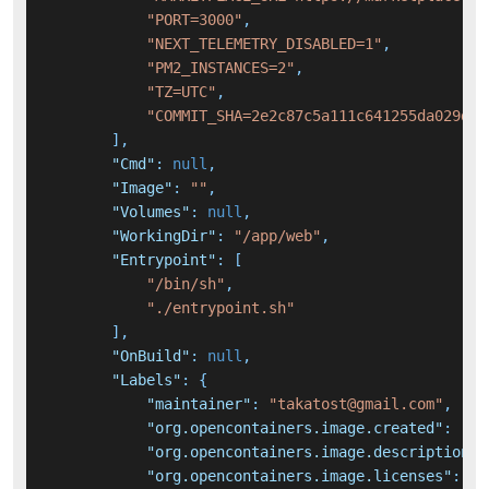
"PORT=3000"
,
"NEXT_TELEMETRY_DISABLED=1"
,
"PM2_INSTANCES=2"
,
"TZ=UTC"
,
"COMMIT_SHA=2e2c87c5a111c641255da029dcd
]
,
"Cmd"
:
null
,
"Image"
:
""
,
"Volumes"
:
null
,
"WorkingDir"
:
"/app/web"
,
"Entrypoint"
:
[
"/bin/sh"
,
"./entrypoint.sh"
]
,
"OnBuild"
:
null
,
"Labels"
:
{
"maintainer"
:
"takatost@gmail.com"
,
"org.opencontainers.image.created"
:
"20
"org.opencontainers.image.description"
:
"org.opencontainers.image.licenses"
:
"N