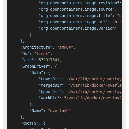
"org.opencontainers.image.revision"
:
"2
"org.opencontainers.image.source"
:
"htt
"org.opencontainers.image.title"
:
"dify
"org.opencontainers.image.url"
:
"https:
"org.opencontainers.image.version"
:
"1.
}
}
,
"Architecture"
:
"amd64"
,
"Os"
:
"linux"
,
"Size"
:
572917541
,
"GraphDriver"
:
{
"Data"
:
{
"LowerDir"
:
"/var/lib/docker/overlay2/f
"MergedDir"
:
"/var/lib/docker/overlay2/
"UpperDir"
:
"/var/lib/docker/overlay2/8
"WorkDir"
:
"/var/lib/docker/overlay2/8c
}
,
"Name"
:
"overlay2"
}
,
"RootFS"
:
{