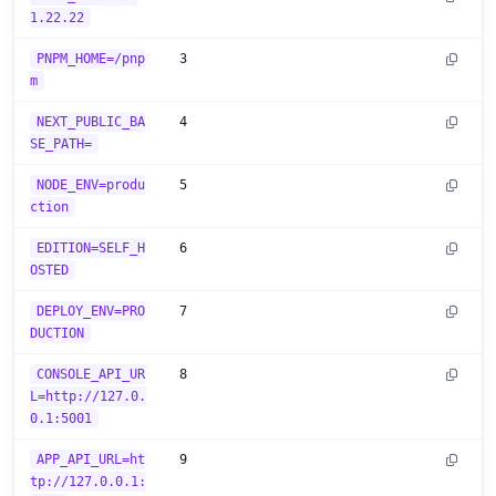
1.22.22
PNPM_HOME=/pnp
3
m
NEXT_PUBLIC_BA
4
SE_PATH=
NODE_ENV=produ
5
ction
EDITION=SELF_H
6
OSTED
DEPLOY_ENV=PRO
7
DUCTION
CONSOLE_API_UR
8
L=http://127.0.
0.1:5001
APP_API_URL=ht
9
tp://127.0.0.1: