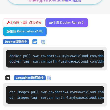
无权限下载？点我修复
生成 Docker Run 命令
生成 Kubernetes YAML
Docker拉取命令
docker pull swr.cn-north-4.myhuaweicloud.com/ddn-k8
docker tag  swr.cn-north-4.myhuaweicloud.com/ddn-k8
Containerd拉取命令
ctr images pull swr.cn-north-4.myhuaweicloud.com/dd
ctr images tag  swr.cn-north-4.myhuaweicloud.com/dd