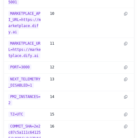
5001
MARKETPLACE_AP
10
I_URL=https://m
arketplace.dif
y.ai
MARKETPLACE_UR
11
L=https://marke
tplace.dify.ai
PORT=3000
12
NEXT_TELEMETRY
13
_DISABLED=1
PM2_INSTANCES=
14
2
TZ=UTC
15
COMMIT_SHA=2e2
16
c87c5a111c64125