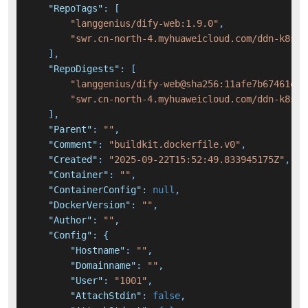
"RepoTags"
:
[
"langgenius/dify-web:1.9.0"
,
"swr.cn-north-4.myhuaweicloud.com/ddn-k8s/d
]
,
"RepoDigests"
:
[
"langgenius/dify-web@sha256:11afe7b67461e7b
"swr.cn-north-4.myhuaweicloud.com/ddn-k8s/d
]
,
"Parent"
:
""
,
"Comment"
:
"buildkit.dockerfile.v0"
,
"Created"
:
"2025-09-22T15:52:49.833945175Z"
,
"Container"
:
""
,
"ContainerConfig"
:
null
,
"DockerVersion"
:
""
,
"Author"
:
""
,
"Config"
:
{
"Hostname"
:
""
,
"Domainname"
:
""
,
"User"
:
"1001"
,
"AttachStdin"
:
false
,