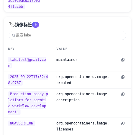
5da029dcda17b0d
4f1acbb
🏷️
镜像标签
9
KEY
VALUE
takatost@gmail.co
maintainer
m
2025-09-22T17:52:4
org.opencontainers.image.
8.976Z
created
Production-ready p
org.opencontainers.image.
latform for agenti
description
c workflow develop
ment.
NOASSERTION
org.opencontainers.image.
licenses