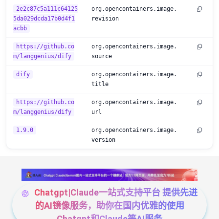
2e2c87c5a111c64125
org.opencontainers.image.
5da029dcda17b0d4f1
revision
acbb
https://github.co
org.opencontainers.image.
m/langgenius/dify
source
dify
org.opencontainers.image.
title
https://github.co
org.opencontainers.image.
m/langgenius/dify
url
1.9.0
org.opencontainers.image.
version
Chatgpt|Claude一站式支持平台 提供先进
的AI镜像服务，助你在国内优雅的使用
Chatgpt和Claude等AI服务