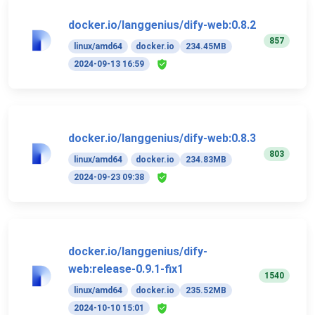
docker.io/langgenius/dify-web:0.8.2
857
linux/amd64
docker.io
234.45MB
2024-09-13 16:59
docker.io/langgenius/dify-web:0.8.3
803
linux/amd64
docker.io
234.83MB
2024-09-23 09:38
docker.io/langgenius/dify-
web:release-0.9.1-fix1
1540
linux/amd64
docker.io
235.52MB
2024-10-10 15:01