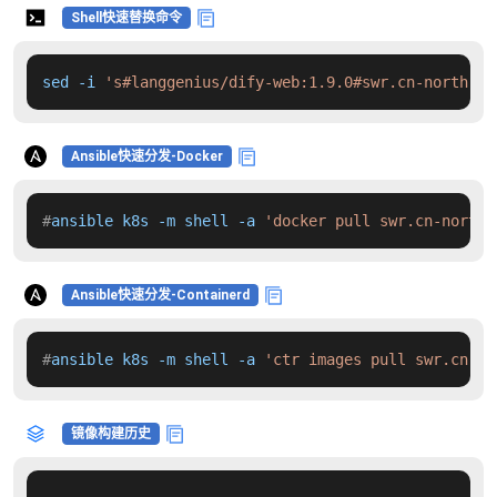
Shell快速替换命令
sed -i 
's#langgenius/dify-web:1.9.0#swr.cn-north-4.
Ansible快速分发-Docker
#
ansible k8s -m shell -a 
'docker pull swr.cn-north-
Ansible快速分发-Containerd
#
ansible k8s -m shell -a 
'ctr images pull swr.cn-no
镜像构建历史