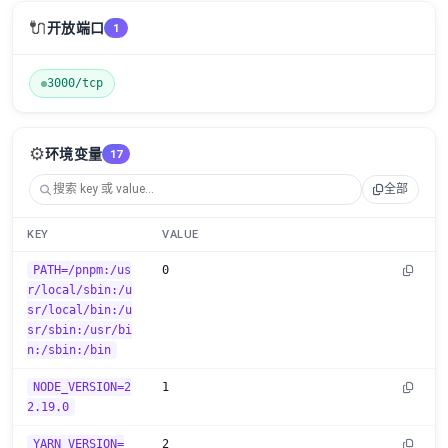
🔌
开放端口
1
3000/tcp
⚙️
环境变量
17
全部
KEY
VALUE
PATH=/pnpm:/us
0
r/local/sbin:/u
sr/local/bin:/u
sr/sbin:/usr/bi
n:/sbin:/bin
NODE_VERSION=2
1
2.19.0
YARN_VERSION=
2