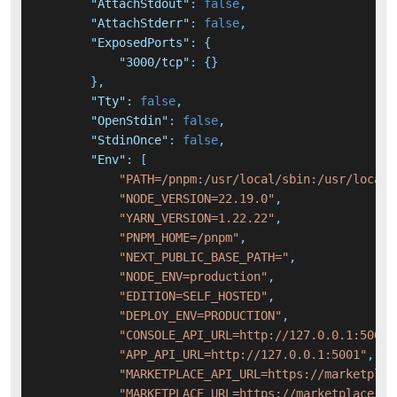
"AttachStdout"
:
false
,
"AttachStderr"
:
false
,
"ExposedPorts"
:
{
"3000/tcp"
:
{
}
}
,
"Tty"
:
false
,
"OpenStdin"
:
false
,
"StdinOnce"
:
false
,
"Env"
:
[
"PATH=/pnpm:/usr/local/sbin:/usr/local/
"NODE_VERSION=22.19.0"
,
"YARN_VERSION=1.22.22"
,
"PNPM_HOME=/pnpm"
,
"NEXT_PUBLIC_BASE_PATH="
,
"NODE_ENV=production"
,
"EDITION=SELF_HOSTED"
,
"DEPLOY_ENV=PRODUCTION"
,
"CONSOLE_API_URL=http://127.0.0.1:5001"
"APP_API_URL=http://127.0.0.1:5001"
,
"MARKETPLACE_API_URL=https://marketplac
"MARKETPLACE_URL=https://marketplace.di