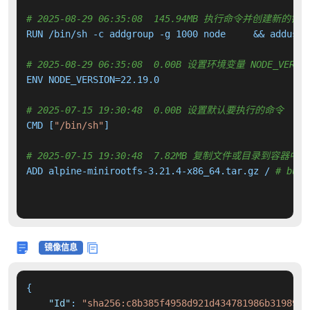
# 2025-08-29 06:35:08  145.94MB 执行命令并创建新的镜
RUN /bin/sh -c addgroup -g 1000 node     && adduser
# 2025-08-29 06:35:08  0.00B 设置环境变量 NODE_VERSI
ENV NODE_VERSION=22.19.0

# 2025-07-15 19:30:48  0.00B 设置默认要执行的命令
CMD [
"/bin/sh"
]

# 2025-07-15 19:30:48  7.82MB 复制文件或目录到容器中
ADD alpine-minirootfs-3.21.4-x86_64.tar.gz / 
# buil
镜像信息
{
"Id"
:
"sha256:c8b385f4958d921d434781986b3198968