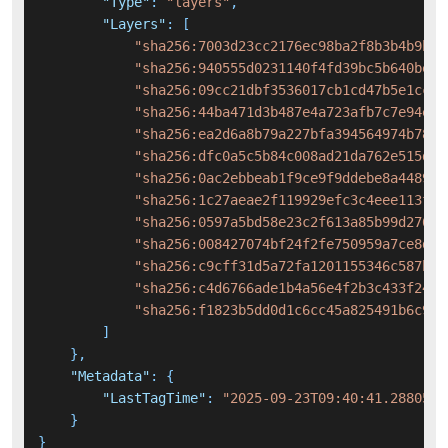
"Type"
:
"layers"
,
"Layers"
:
[
"sha256:7003d23cc2176ec98ba2f8b3b4b9b5f
"sha256:940555d0231140f4fd39bc5b640be65
"sha256:09cc21dbf3536017cb1cd47b5e1ccdd
"sha256:44ba471d3b487e4a723afb7c7e94e8f
"sha256:ea2d6a8b79a227bfa394564974b78e8
"sha256:dfc0a5c5b84c008ad21da762e515dbf
"sha256:0ac2ebbeab1f9ce9f9ddebe8a448906
"sha256:1c27aeae2f119929efc3c4eee113fcc
"sha256:0597a5bd58e23c2f613a85b99d276f0
"sha256:008427074bf24f2fe750959a7ce8d53
"sha256:c9cff31d5a72fa1201155346c587b5d
"sha256:c4d6766ade1b4a56e4f2b3c433f24f8
"sha256:f1823b5dd0d1c6cc45a825491b6c9e3
]
}
,
"Metadata"
:
{
"LastTagTime"
:
"2025-09-23T09:40:41.2880513
}
}