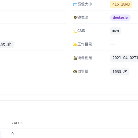
镜像大小
415.28MB
镜像源
docker.io
CMD
mvn
int.sh
工作目录
镜像创建
2021-04-02T
浏览量
1033 次
VALUE
i
0