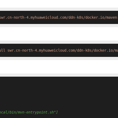
swr.cn-north-4.myhuaweicloud.com/ddn-k8s/docker.io/maven
ull swr.cn-north-4.myhuaweicloud.com/ddn-k8s/docker.io/m
ocal/bin/mvn-entrypoint.sh"]