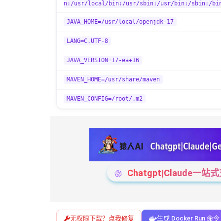
n:/usr/local/bin:/usr/sbin:/usr/bin:/sbin:/bi
JAVA_HOME=/usr/local/openjdk-17
LANG=C.UTF-8
JAVA_VERSION=17-ea+16
MAVEN_HOME=/usr/share/maven
MAVEN_CONFIG=/root/.m2
Chatgpt|Claude
无权限下载？点我修复
生成 Docker Run 命令