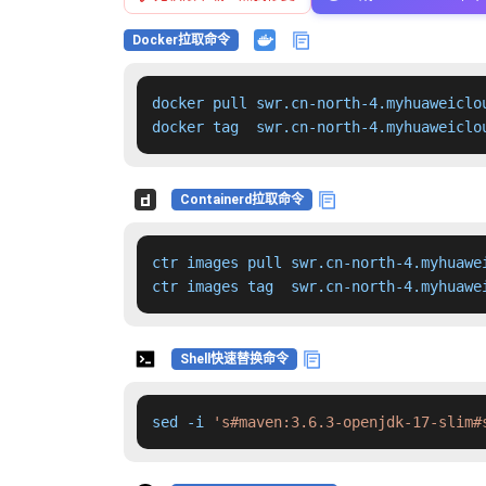
Docker拉取命令
docker pull swr.cn-north-4.myhuaweiclo
docker tag  swr.cn-north-4.myhuaweiclo
Containerd拉取命令
ctr images pull swr.cn-north-4.myhuawe
ctr images tag  swr.cn-north-4.myhuawe
Shell快速替换命令
sed -i 
's#maven:3.6.3-openjdk-17-slim#