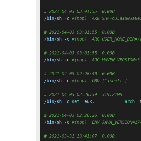
# 2021-04-03 03:01:55  0.00B 
/bin/sh -c 
#(nop)  ARG SHA=c35a1803a6e
# 2021-04-03 03:01:55  0.00B 
/bin/sh -c 
#(nop)  ARG USER_HOME_DIR=/
# 2021-04-03 03:01:55  0.00B 
/bin/sh -c 
#(nop)  ARG MAVEN_VERSION=3
# 2021-04-03 02:26:40  0.00B 
/bin/sh -c 
#(nop)  CMD ["jshell"]
# 2021-04-03 02:26:39  319.21MB 
/bin/sh -c 
set
 -eux; 		
arch
=
"
# 2021-04-03 02:26:26  0.00B 
/bin/sh -c 
#(nop)  ENV JAVA_VERSION=17
# 2021-03-31 13:41:07  0.00B 