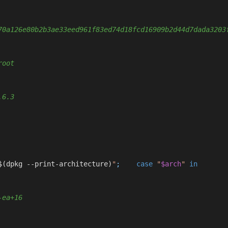
70a126e80b2b3ae33eed961f83ed74d18fcd16909b2d44d7dada3203
root
.6.3
$(dpkg --print-architecture)
"
; 	
case
"
$arch
"
in
-ea+16