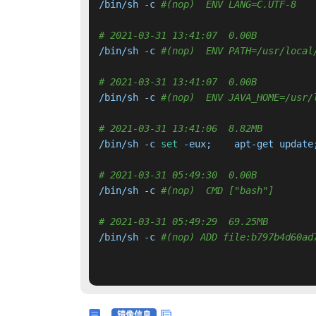
/bin/sh -c 
#(nop)  ENV LANG=C.UTF-8
# 2021-03-31 13:41:07  0.00B 
/bin/sh -c 
#(nop)  ENV PATH=/usr/local
# 2021-03-31 13:41:07  0.00B 
/bin/sh -c 
#(nop)  ENV JAVA_HOME=/usr/
# 2021-03-31 13:41:06  8.82MB 
/bin/sh -c 
set
# 2021-03-31 05:49:30  0.00B 
/bin/sh -c 
#(nop)  CMD ["bash"]
# 2021-03-31 05:49:29  69.25MB 
/bin/sh -c 
#(nop) ADD file:b797b4d60ad
镜像信息