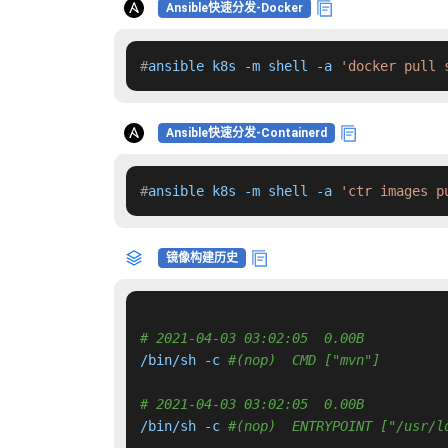
Ansible快速分发-Docker
#
ansible k8s -m shell -a 
'docker pull 
Ansible快速分发-Containerd
#
ansible k8s -m shell -a 
'ctr images p
镜像构建历史
# 2021-04-03 03:02:05  0.00B 
/bin/sh -c 
#(nop)  CMD ["mvn"]
# 2021-04-03 03:02:05  0.00B 
/bin/sh -c 
#(nop)  ENTRYPOINT ["/usr/l