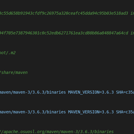
3c55d658b91943cfdf9c26975a320ceafc45dda94c95b03e518ad3 i
94f705e7387946301c0c52edb6271761ea3cd80b86a848847a64cd i
oot/.m2
/share/maven
maven/maven-3/3.6.3/binaries MAVEN_VERSION=3.6.3 SHA=c35
maven/maven-3/3.6.3/binaries MAVEN_VERSION=3.6.3 SHA=c35
//apache.osuosl.org/maven/maven-3/3.6.3/binaries