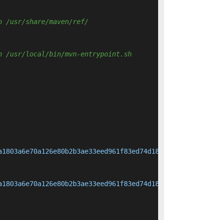
n /usr/share/maven/ref/ 
n /usr/local/bin/mvn-entrypoint.sh 
a1803a6e70a126e80b2b3ae33eed961f83ed74d18fcd16909b2d44d7
a1803a6e70a126e80b2b3ae33eed961f83ed74d18fcd16909b2d44d7