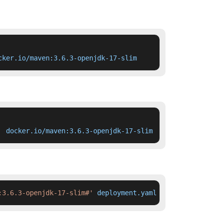
cker.io/maven:3.6.3-openjdk-17-slim
  docker.io/maven:3.6.3-openjdk-17-slim
:3.6.3-openjdk-17-slim#'
 deployment.yaml