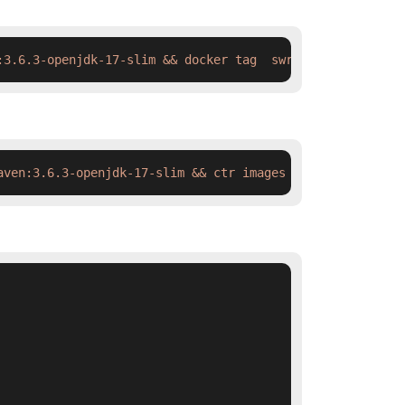
:3.6.3-openjdk-17-slim && docker tag  swr.cn-north-4.myh
aven:3.6.3-openjdk-17-slim && ctr images tag  swr.cn-nor