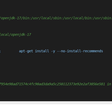
/openjdk-17/bin:/usr/local/sbin:/usr/local/bin:/usr/sbin
local/openjdk-17
7954e98ad71574c4fc90ad3da9a5c250112373e92e2af3056e581 in