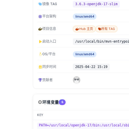
镜像 TAG
3.6.3-openjdk-17-slim
平台架构
linux/amd64
项目信息
Hub 主页
所有 TAG
启动入口
/usr/local/bin/mvn-entrypo
OS/平台
linux/amd64
同步时间
2025-04-22 15:19
贡献者
⚙️
环境变量
6
KEY
PATH=/usr/local/openjdk-17/bin:/usr/local/sb