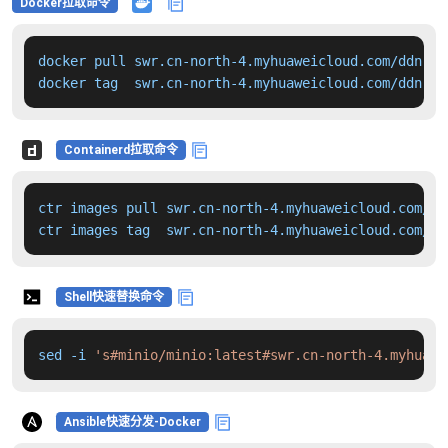
Docker拉取命令
docker pull swr.cn-north-4.myhuaweicloud.com/ddn-k8
docker tag  swr.cn-north-4.myhuaweicloud.com/ddn-k8
Containerd拉取命令
ctr images pull swr.cn-north-4.myhuaweicloud.com/dd
ctr images tag  swr.cn-north-4.myhuaweicloud.com/dd
Shell快速替换命令
sed -i 
's#minio/minio:latest#swr.cn-north-4.myhuawe
Ansible快速分发-Docker