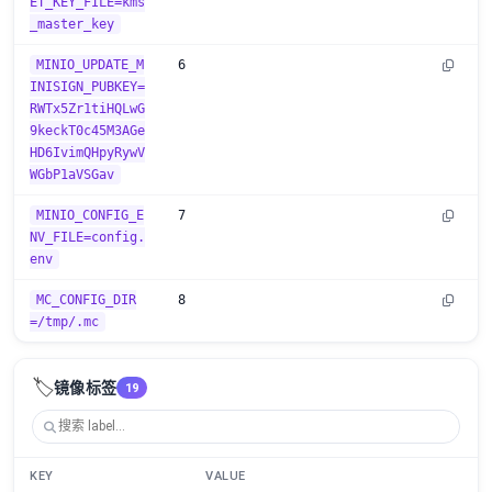
ET_KEY_FILE=kms
_master_key
MINIO_UPDATE_M
6
INISIGN_PUBKEY=
RWTx5Zr1tiHQLwG
9keckT0c45M3AGe
HD6IvimQHpyRywV
WGbP1aVSGav
MINIO_CONFIG_E
7
NV_FILE=config.
env
MC_CONFIG_DIR
8
=/tmp/.mc
🏷️
镜像标签
19
KEY
VALUE