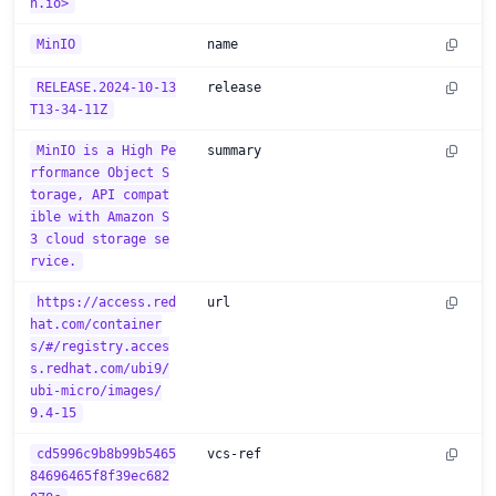
n.io>
MinIO
name
RELEASE.2024-10-13
release
T13-34-11Z
MinIO is a High Pe
summary
rformance Object S
torage, API compat
ible with Amazon S
3 cloud storage se
rvice.
https://access.red
url
hat.com/container
s/#/registry.acces
s.redhat.com/ubi9/
ubi-micro/images/
9.4-15
cd5996c9b8b99b5465
vcs-ref
84696465f8f39ec682