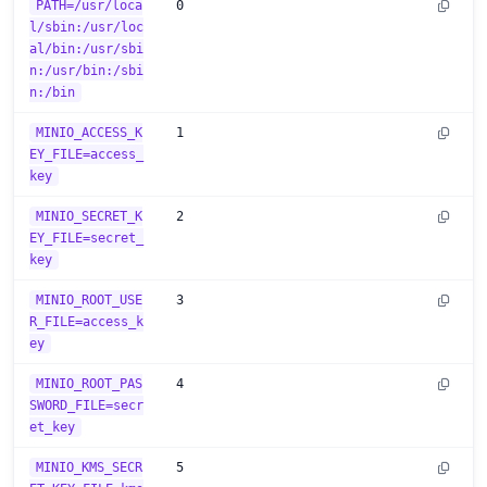
PATH=/usr/loca
0
l/sbin:/usr/loc
al/bin:/usr/sbi
n:/usr/bin:/sbi
n:/bin
MINIO_ACCESS_K
1
EY_FILE=access_
key
MINIO_SECRET_K
2
EY_FILE=secret_
key
MINIO_ROOT_USE
3
R_FILE=access_k
ey
MINIO_ROOT_PAS
4
SWORD_FILE=secr
et_key
MINIO_KMS_SECR
5