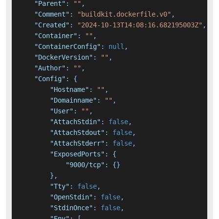
"Parent"
:
""
,
"Comment"
:
"buildkit.dockerfile.v0"
,
"Created"
:
"2024-10-13T14:08:16.682195003Z"
,
"Container"
:
""
,
"ContainerConfig"
:
null
,
"DockerVersion"
:
""
,
"Author"
:
""
,
"Config"
:
{
"Hostname"
:
""
,
"Domainname"
:
""
,
"User"
:
""
,
"AttachStdin"
:
false
,
"AttachStdout"
:
false
,
"AttachStderr"
:
false
,
"ExposedPorts"
:
{
"9000/tcp"
:
{
}
}
,
"Tty"
:
false
,
"OpenStdin"
:
false
,
"StdinOnce"
:
false
,
"Env"
:
[