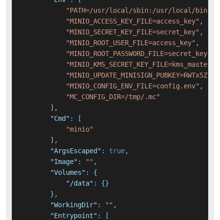
"PATH=/usr/local/sbin:/usr/local/bin:/u
"MINIO_ACCESS_KEY_FILE=access_key"
,
"MINIO_SECRET_KEY_FILE=secret_key"
,
"MINIO_ROOT_USER_FILE=access_key"
,
"MINIO_ROOT_PASSWORD_FILE=secret_key"
,
"MINIO_KMS_SECRET_KEY_FILE=kms_master_k
"MINIO_UPDATE_MINISIGN_PUBKEY=RWTx5Zr1t
"MINIO_CONFIG_ENV_FILE=config.env"
,
"MC_CONFIG_DIR=/tmp/.mc"
]
,
"Cmd"
:
[
"minio"
]
,
"ArgsEscaped"
:
true
,
"Image"
:
""
,
"Volumes"
:
{
"/data"
:
{
}
}
,
"WorkingDir"
:
""
,
"Entrypoint"
:
[