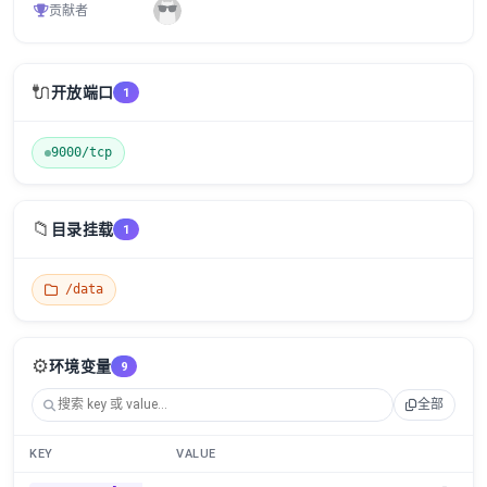
贡献者
🔌
开放端口
1
9000/tcp
📁
目录挂载
1
/data
⚙️
环境变量
9
全部
KEY
VALUE