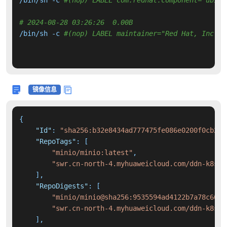
/bin/sh -c 
#(nop) LABEL com.redhat.component="ubi9-
# 2024-08-28 03:26:26  0.00B 
/bin/sh -c 
#(nop) LABEL maintainer="Red Hat, Inc."
镜像信息
{
"Id"
:
"sha256:b32e8434ad777475fe086e0200f0cb251
"RepoTags"
:
[
"minio/minio:latest"
,
"swr.cn-north-4.myhuaweicloud.com/ddn-k8s/d
]
,
"RepoDigests"
:
[
"minio/minio@sha256:9535594ad4122b7a78c6632
"swr.cn-north-4.myhuaweicloud.com/ddn-k8s/d
]
,