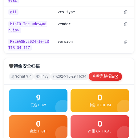
078c
git
vcs-type
MinIO Inc <dev@mi
vendor
n.io>
RELEASE.2024-10-13
version
T13-34-11Z
🛡️
镜像安全扫描
redhat 9.4
Trivy
2024-10-29 16:34
查看完整报告
9
0
低危 LOW
中危 MEDIUM
0
0
高危 HIGH
严重 CRITICAL