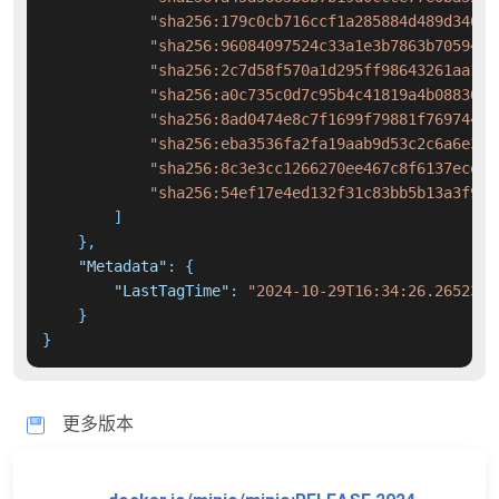
"sha256:179c0cb716ccf1a285884d489d346fc
"sha256:96084097524c33a1e3b7863b7059441
"sha256:2c7d58f570a1d295ff98643261aa126
"sha256:a0c735c0d7c95b4c41819a4b08830ff
"sha256:8ad0474e8c7f1699f79881f76974468
"sha256:eba3536fa2fa19aab9d53c2c6a6e373
"sha256:8c3e3cc1266270ee467c8f6137ecee2
"sha256:54ef17e4ed132f31c83bb5b13a3f914
]
}
,
"Metadata"
:
{
"LastTagTime"
:
"2024-10-29T16:34:26.2652304
}
}
更多版本