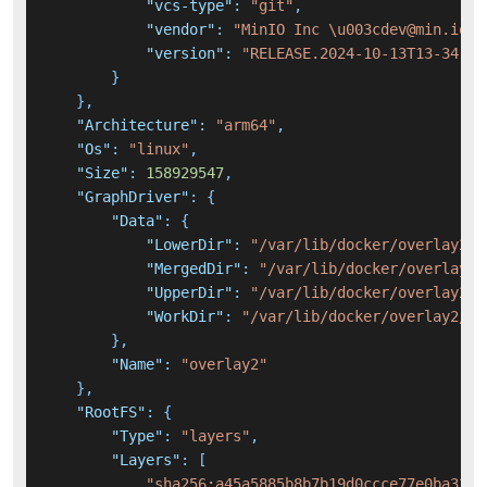
"vcs-type"
:
"git"
,
"vendor"
:
"MinIO Inc \u003cdev@min.io\u
"version"
:
"RELEASE.2024-10-13T13-34-11
}
}
,
"Architecture"
:
"arm64"
,
"Os"
:
"linux"
,
"Size"
:
158929547
,
"GraphDriver"
:
{
"Data"
:
{
"LowerDir"
:
"/var/lib/docker/overlay2/e
"MergedDir"
:
"/var/lib/docker/overlay2/
"UpperDir"
:
"/var/lib/docker/overlay2/f
"WorkDir"
:
"/var/lib/docker/overlay2/f5
}
,
"Name"
:
"overlay2"
}
,
"RootFS"
:
{
"Type"
:
"layers"
,
"Layers"
:
[
"sha256:a45a5885b8b7b19d0ccce77e0ba3253