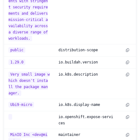
ents with stringen
t security require
ments and delivers
mission-critical a
vailability across
a diverse range of
workloads.
public
distribution-scope
1.29.0
io.buildah.version
Very small image w
io.k8s.description
hich doesn't insta
ll the package man
ager.
Ubi9-micro
io.k8s.display-name
io.openshift.expose-servi
ces
MinIO Inc <dev@mi
maintainer