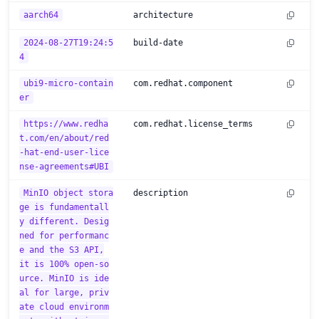
aarch64
architecture
2024-08-27T19:24:5
build-date
4
ubi9-micro-contain
com.redhat.component
er
https://www.redha
com.redhat.license_terms
t.com/en/about/red
-hat-end-user-lice
nse-agreements#UBI
MinIO object stora
description
ge is fundamentall
y different. Desig
ned for performanc
e and the S3 API,
it is 100% open-so
urce. MinIO is ide
al for large, priv
ate cloud environm