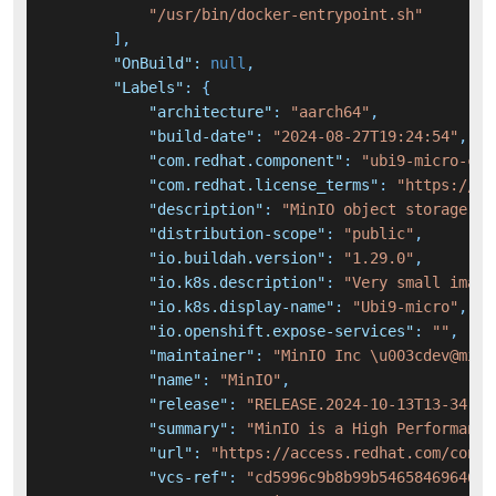
"/usr/bin/docker-entrypoint.sh"
]
,
"OnBuild"
:
null
,
"Labels"
:
{
"architecture"
:
"aarch64"
,
"build-date"
:
"2024-08-27T19:24:54"
,
"com.redhat.component"
:
"ubi9-micro-con
"com.redhat.license_terms"
:
"https://ww
"description"
:
"MinIO object storage is
"distribution-scope"
:
"public"
,
"io.buildah.version"
:
"1.29.0"
,
"io.k8s.description"
:
"Very small image
"io.k8s.display-name"
:
"Ubi9-micro"
,
"io.openshift.expose-services"
:
""
,
"maintainer"
:
"MinIO Inc \u003cdev@min.
"name"
:
"MinIO"
,
"release"
:
"RELEASE.2024-10-13T13-34-11
"summary"
:
"MinIO is a High Performance
"url"
:
"https://access.redhat.com/conta
"vcs-ref"
:
"cd5996c9b8b99b546584696465f