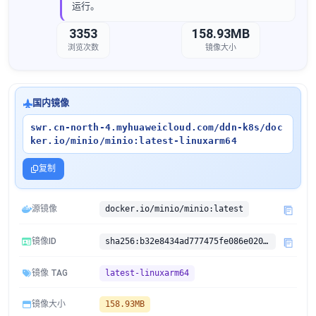
运行。
3353
158.93MB
浏览次数
镜像大小
国内镜像
swr.cn-north-4.myhuaweicloud.com/ddn-k8s/doc
ker.io/minio/minio:latest-linuxarm64
复制
源镜像
docker.io/minio/minio:latest
镜像ID
sha256:b32e8434ad777475fe086e0200f0cb2510a9658b71cae9e487141dcc1586c1e1
镜像 TAG
latest-linuxarm64
镜像大小
158.93MB