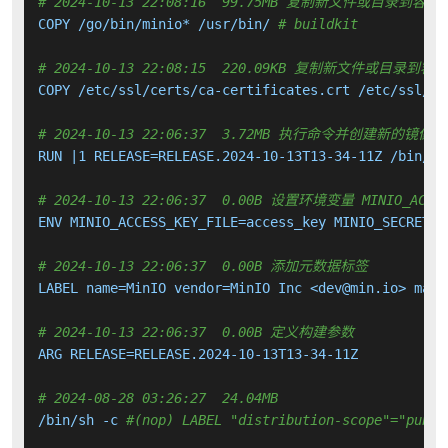
# 2024-10-13 22:08:16  99.75MB 复制新文件或目录到容器
COPY /go/bin/minio* /usr/bin/ 
# buildkit
# 2024-10-13 22:08:15  220.09KB 复制新文件或目录到容
COPY /etc/ssl/certs/ca-certificates.crt /etc/ssl/ce
# 2024-10-13 22:06:37  3.72MB 执行命令并创建新的镜像层
RUN |1 RELEASE=RELEASE.2024-10-13T13-34-11Z /bin/sh
# 2024-10-13 22:06:37  0.00B 设置环境变量 MINIO_ACCESS_K
ENV MINIO_ACCESS_KEY_FILE=access_key MINIO_SECRET_K
# 2024-10-13 22:06:37  0.00B 添加元数据标签
LABEL name=MinIO vendor=MinIO Inc <dev@min.io> main
# 2024-10-13 22:06:37  0.00B 定义构建参数
ARG RELEASE=RELEASE.2024-10-13T13-34-11Z

# 2024-08-28 03:26:27  24.04MB 
/bin/sh -c 
#(nop) LABEL "distribution-scope"="publi