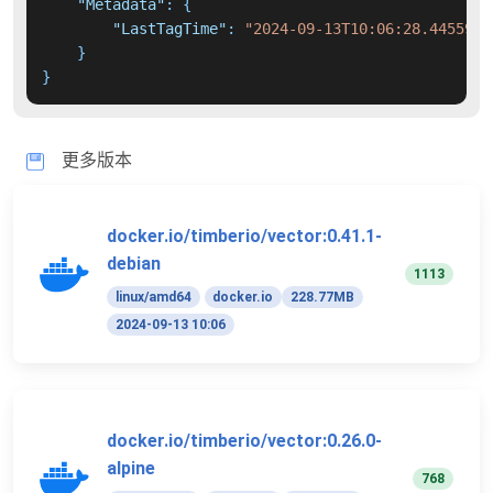
"Metadata"
:
{
"LastTagTime"
:
"2024-09-13T10:06:28.4455901
}
}
更多版本
docker.io/timberio/vector:0.41.1-
debian
1113
linux/amd64
docker.io
228.77MB
2024-09-13 10:06
docker.io/timberio/vector:0.26.0-
alpine
768