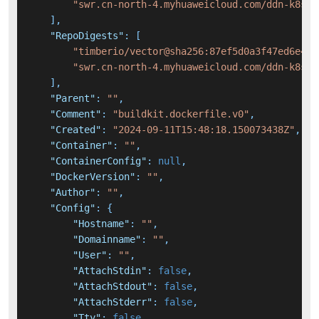
"swr.cn-north-4.myhuaweicloud.com/ddn-k8s/d
]
,
"RepoDigests"
:
[
"timberio/vector@sha256:87ef5d0a3f47ed6e415
"swr.cn-north-4.myhuaweicloud.com/ddn-k8s/d
]
,
"Parent"
:
""
,
"Comment"
:
"buildkit.dockerfile.v0"
,
"Created"
:
"2024-09-11T15:48:18.150073438Z"
,
"Container"
:
""
,
"ContainerConfig"
:
null
,
"DockerVersion"
:
""
,
"Author"
:
""
,
"Config"
:
{
"Hostname"
:
""
,
"Domainname"
:
""
,
"User"
:
""
,
"AttachStdin"
:
false
,
"AttachStdout"
:
false
,
"AttachStderr"
:
false
,
"Tty"
:
false
,