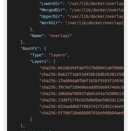
"LowerDir"
:
"/var/lib/docker/overlay2/7
"MergedDir"
:
"/var/lib/docker/overlay2/
"UpperDir"
:
"/var/lib/docker/overlay2/6
"WorkDir"
:
"/var/lib/docker/overlay2/6d
}
,
"Name"
:
"overlay2"
}
,
"RootFS"
:
{
"Type"
:
"layers"
,
"Layers"
:
[
"sha256:8e2ab394fabf557b00041a8f080b10b
"sha256:0a62773ab53d456b18db2638135db69
"sha256:1fad84da8fbbf165bf9103f24936555
"sha256:39c9af1d9e06eadd05de8474e0cd41e
"sha256:3d660af00937abdce43a7d388613ed7
"sha256:23d0f577bcb29d0d9ae5065dc12e8a5
"sha256:833aadd6877883741772d52c4ee59a5
"sha256:5f70bf18a086007016e948b04aed3b8
]
}
,