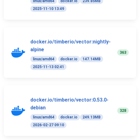
linux/amd64
docker.io
239.85MB
2025-11-10 13:49
docker.io/timberio/vector:nightly-
alpine
363
linux/amd64
docker.io
147.14MB
2025-11-13 02:41
docker.io/timberio/vector:0.53.0-
debian
328
linux/amd64
docker.io
249.13MB
2026-02-27 09:10