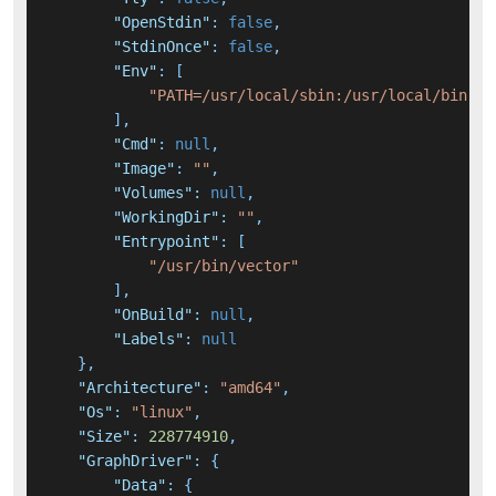
"OpenStdin"
:
false
,
"StdinOnce"
:
false
,
"Env"
:
[
"PATH=/usr/local/sbin:/usr/local/bin:/u
]
,
"Cmd"
:
null
,
"Image"
:
""
,
"Volumes"
:
null
,
"WorkingDir"
:
""
,
"Entrypoint"
:
[
"/usr/bin/vector"
]
,
"OnBuild"
:
null
,
"Labels"
:
null
}
,
"Architecture"
:
"amd64"
,
"Os"
:
"linux"
,
"Size"
:
228774910
,
"GraphDriver"
:
{
"Data"
:
{