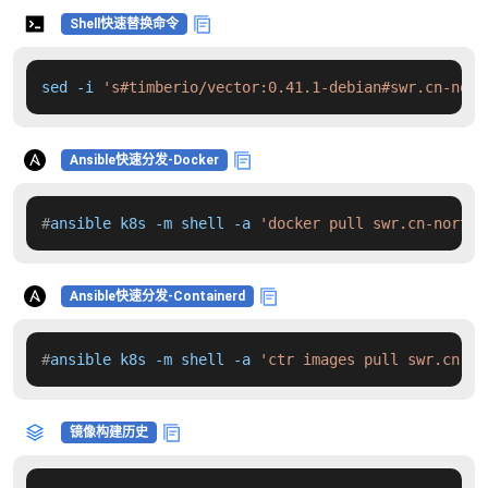
Shell快速替换命令
sed -i 
's#timberio/vector:0.41.1-debian#swr.cn-nort
Ansible快速分发-Docker
#
ansible k8s -m shell -a 
'docker pull swr.cn-north-
Ansible快速分发-Containerd
#
ansible k8s -m shell -a 
'ctr images pull swr.cn-no
镜像构建历史