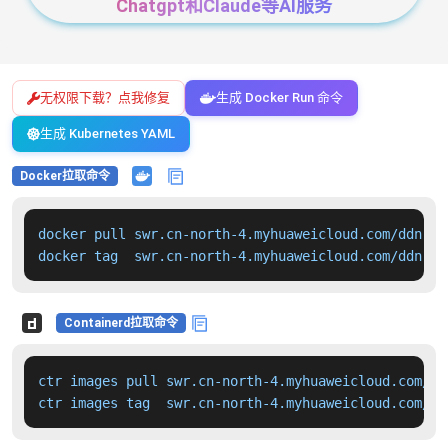
Chatgpt和Claude等AI服务
无权限下载？点我修复
生成 Docker Run 命令
生成 Kubernetes YAML
Docker拉取命令
docker pull swr.cn-north-4.myhuaweicloud.com/ddn-k8
docker tag  swr.cn-north-4.myhuaweicloud.com/ddn-k8
Containerd拉取命令
ctr images pull swr.cn-north-4.myhuaweicloud.com/dd
ctr images tag  swr.cn-north-4.myhuaweicloud.com/dd