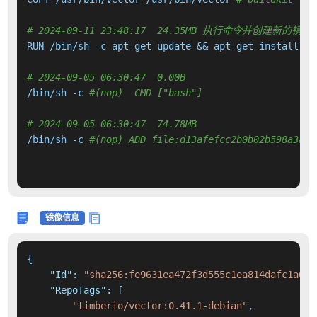
# 2024-09-11 23:48:17  24.35MB 执行命令并创建新的镜像
RUN /bin/sh -c apt-get update && apt-get install -y
# 2024-09-05 06:30:47  0.00B 
/bin/sh -c 
#(nop)  CMD ["bash"]
# 2024-09-05 06:30:47  74.78MB 
/bin/sh -c 
#(nop) ADD file:d13afefcc2b0b02b598a3ac2
镜像信息
{
"Id"
:
"sha256:fe9631ea472f3d555c1ea814dafc1a698
"RepoTags"
:
[
"timberio/vector:0.41.1-debian"
,