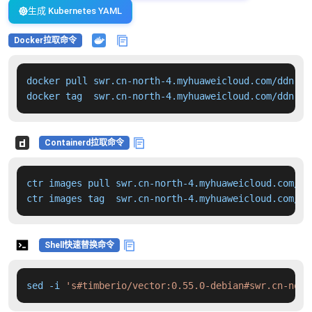
生成 Kubernetes YAML
Docker拉取命令
docker pull swr.cn-north-4.myhuaweicloud.com/ddn-k8
docker tag  swr.cn-north-4.myhuaweicloud.com/ddn-k8
Containerd拉取命令
ctr images pull swr.cn-north-4.myhuaweicloud.com/dd
ctr images tag  swr.cn-north-4.myhuaweicloud.com/dd
Shell快速替换命令
sed -i 
's#timberio/vector:0.55.0-debian#swr.cn-nort