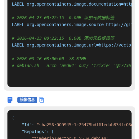
LABEL org.opencontainers.image.documentation=https:/
# 2026-04-23 00:22:15  0.00B 添加元数据标签
LABEL org.opencontainers.image.source=https://githu
# 2026-04-23 00:22:15  0.00B 添加元数据标签
LABEL org.opencontainers.image.url=https://vector.de
# 2026-03-16 08:00:00  78.61MB 
# debian.sh --arch 'amd64' out/ 'trixie' '@17736192
镜像信息
{
"Id"
:
"sha256:009945c1c25479bdf61edab834fc06de2
"RepoTags"
:
[
"timberio/vector:0.55.0-debian"
,