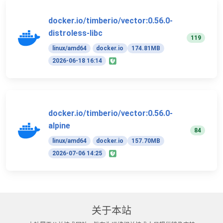
docker.io/timberio/vector:0.56.0-
distroless-libc
119
linux/amd64
docker.io
174.81MB
2026-06-18 16:14
docker.io/timberio/vector:0.56.0-
alpine
84
linux/amd64
docker.io
157.70MB
2026-07-06 14:25
关于本站