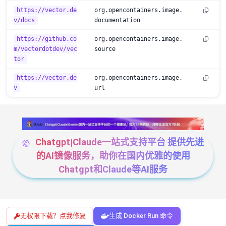
https://vector.de
org.opencontainers.image.
v/docs
documentation
https://github.co
org.opencontainers.image.
m/vectordotdev/vec
source
tor
https://vector.de
org.opencontainers.image.
v
url
Chatgpt|Claude一站式支持平台 提供先进
的AI镜像服务，助你在国内优雅的使用
Chatgpt和Claude等AI服务
无权限下载？点我修复
生成 Docker Run 命令