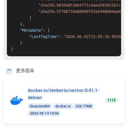
"sha256:0d39a8510b4771cdaea583031b7c411
"sha256:5f70bf18a086007016e948b04aed3b8
]
}
,
"Metadata"
:
{
"LastTagTime"
:
"2026-06-02T15:05:20.9030463
}
}
更多版本
docker.io/timberio/vector:0.41.1-
debian
1115
linux/amd64
docker.io
228.77MB
2024-09-13 10:06