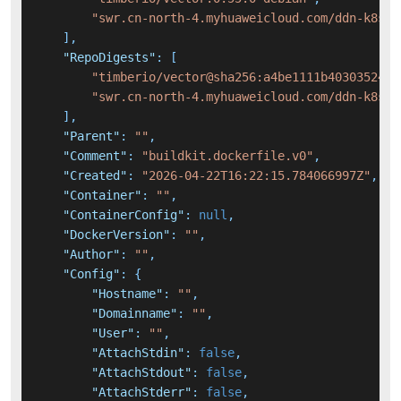
"swr.cn-north-4.myhuaweicloud.com/ddn-k8s/d
]
,
"RepoDigests"
:
[
"timberio/vector@sha256:a4be1111b40303524aa
"swr.cn-north-4.myhuaweicloud.com/ddn-k8s/d
]
,
"Parent"
:
""
,
"Comment"
:
"buildkit.dockerfile.v0"
,
"Created"
:
"2026-04-22T16:22:15.784066997Z"
,
"Container"
:
""
,
"ContainerConfig"
:
null
,
"DockerVersion"
:
""
,
"Author"
:
""
,
"Config"
:
{
"Hostname"
:
""
,
"Domainname"
:
""
,
"User"
:
""
,
"AttachStdin"
:
false
,
"AttachStdout"
:
false
,
"AttachStderr"
:
false
,