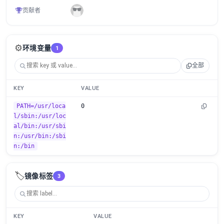
贡献者
⚙️
环境变量
1
全部
KEY
VALUE
PATH=/usr/loca
0
l/sbin:/usr/loc
al/bin:/usr/sbi
n:/usr/bin:/sbi
n:/bin
🏷️
镜像标签
3
KEY
VALUE