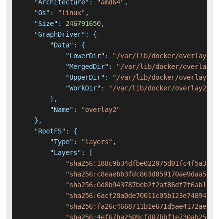
"Architecture"
:
"amd64"
,
"Os"
:
"linux"
,
"Size"
:
246791650
,
"GraphDriver"
:
{
"Data"
:
{
"LowerDir"
:
"/var/lib/docker/overlay2/7
"MergedDir"
:
"/var/lib/docker/overlay2/
"UpperDir"
:
"/var/lib/docker/overlay2/a
"WorkDir"
:
"/var/lib/docker/overlay2/a3
}
,
"Name"
:
"overlay2"
}
,
"RootFS"
:
{
"Type"
:
"layers"
,
"Layers"
:
[
"sha256:188c9b34dfbe022075d01fc4f5a3054
"sha256:c8eaebb3fdc863d059170ae9daa592f
"sha256:0d8b943787beb2f2af86df7f6ab171c
"sha256:6acf28a0de70011c05b123e7489415b
"sha256:fa26c4668711b1e671d5ae4172aedc4
"sha256:4ef67ba2509cfd07bbf1e730ab25f49