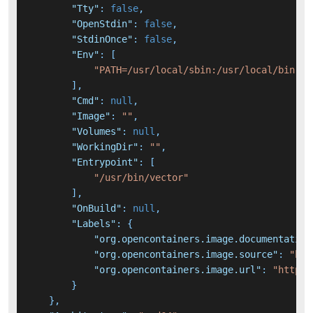
"Tty"
:
false
,
"OpenStdin"
:
false
,
"StdinOnce"
:
false
,
"Env"
:
[
"PATH=/usr/local/sbin:/usr/local/bin:/u
]
,
"Cmd"
:
null
,
"Image"
:
""
,
"Volumes"
:
null
,
"WorkingDir"
:
""
,
"Entrypoint"
:
[
"/usr/bin/vector"
]
,
"OnBuild"
:
null
,
"Labels"
:
{
"org.opencontainers.image.documentation
"org.opencontainers.image.source"
:
"htt
"org.opencontainers.image.url"
:
"https:
}
}
,