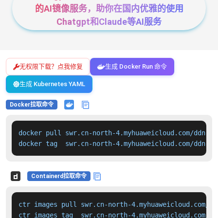
的AI镜像服务，助你在国内优雅的使用
Chatgpt和Claude等AI服务
无权限下载？点我修复
生成 Docker Run 命令
生成 Kubernetes YAML
Docker拉取命令
docker pull swr.cn-north-4.myhuaweicloud.com/ddn-k8
docker tag  swr.cn-north-4.myhuaweicloud.com/ddn-k8
Containerd拉取命令
ctr images pull swr.cn-north-4.myhuaweicloud.com/dd
ctr images tag  swr.cn-north-4.myhuaweicloud.com/dd