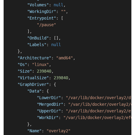
"Volumes"
:
null
,
"WorkingDir"
:
""
,
"Entrypoint"
:
[
"/pause"
]
,
"OnBuild"
:
[
]
,
"Labels"
:
null
}
,
"Architecture"
:
"amd64"
,
"Os"
:
"linux"
,
"Size"
:
239840
,
"VirtualSize"
:
239840
,
"GraphDriver"
:
{
"Data"
:
{
"LowerDir"
:
"/var/lib/docker/overlay2/df
"MergedDir"
:
"/var/lib/docker/overlay2/e
"UpperDir"
:
"/var/lib/docker/overlay2/ef
"WorkDir"
:
"/var/lib/docker/overlay2/ef6
}
,
"Name"
:
"overlay2"