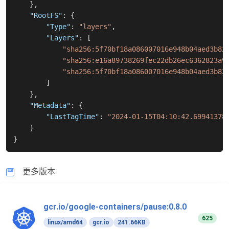
}
,
"RootFS"
:
{
"Type"
:
"layers"
,
"Layers"
:
[
"sha256:5f70bf18a086007016e948b04aed3b82
"sha256:e16a89738269fec22db26ec6362823a9
"sha256:5f70bf18a086007016e948b04aed3b82
]
}
,
"Metadata"
:
{
"LastTagTime"
:
"2024-01-15T04:10:42.69941378
}
}
更多版本
gcr.io/google-containers/pause:0.8.0
625
linux/amd64
gcr.io
241.66KB