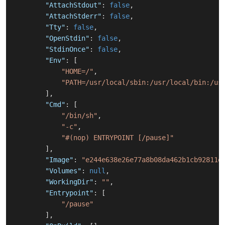
"AttachStdout"
:
false
,
"AttachStderr"
:
false
,
"Tty"
:
false
,
"OpenStdin"
:
false
,
"StdinOnce"
:
false
,
"Env"
:
[
"HOME=/"
,
"PATH=/usr/local/sbin:/usr/local/bin:/us
]
,
"Cmd"
:
[
"/bin/sh"
,
"-c"
,
"#(nop) ENTRYPOINT [/pause]"
]
,
"Image"
:
"e244e638e26e77a8b08da462b1cb92811e
"Volumes"
:
null
,
"WorkingDir"
:
""
,
"Entrypoint"
:
[
"/pause"
]
,