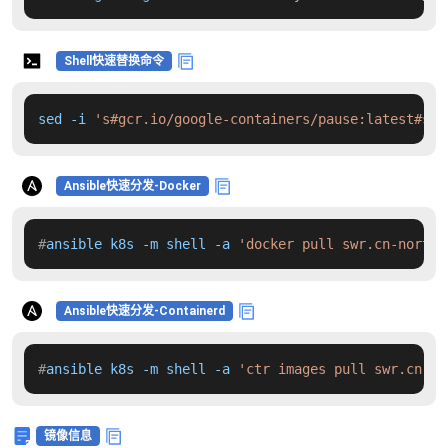
Shell快速替换命令
sed -i 
's#gcr.io/google-containers/pause:latest#swr
Ansible快速分发-Docker
#
ansible k8s -m shell -a 
'docker pull swr.cn-north-
Ansible快速分发-Containerd
#
ansible k8s -m shell -a 
'ctr images pull swr.cn-no
镜像信息