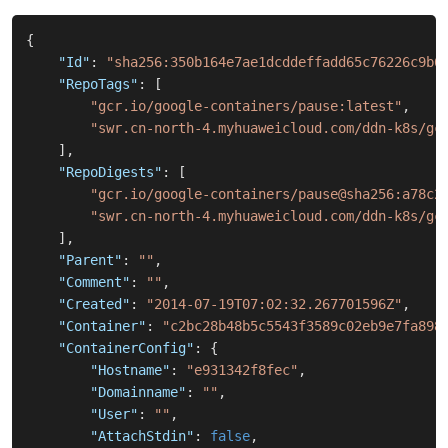
{
"Id"
:
"sha256:350b164e7ae1dcddeffadd65c76226c9b6
"RepoTags"
:
[
"gcr.io/google-containers/pause:latest"
,
"swr.cn-north-4.myhuaweicloud.com/ddn-k8s/gc
]
,
"RepoDigests"
:
[
"gcr.io/google-containers/pause@sha256:a78c2
"swr.cn-north-4.myhuaweicloud.com/ddn-k8s/gc
]
,
"Parent"
:
""
,
"Comment"
:
""
,
"Created"
:
"2014-07-19T07:02:32.267701596Z"
,
"Container"
:
"c2bc28b48b5c5543f3589c02eb9e7fa898
"ContainerConfig"
:
{
"Hostname"
:
"e931342f8fec"
,
"Domainname"
:
""
,
"User"
:
""
,
"AttachStdin"
:
false
,