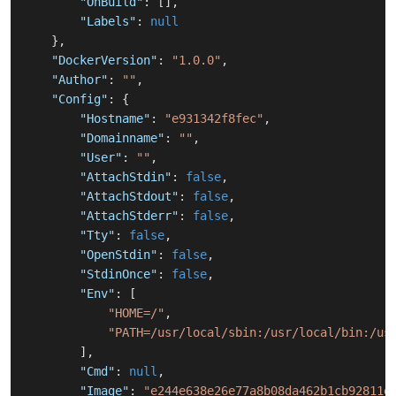
"OnBuild"
:
[
]
,
"Labels"
:
null
}
,
"DockerVersion"
:
"1.0.0"
,
"Author"
:
""
,
"Config"
:
{
"Hostname"
:
"e931342f8fec"
,
"Domainname"
:
""
,
"User"
:
""
,
"AttachStdin"
:
false
,
"AttachStdout"
:
false
,
"AttachStderr"
:
false
,
"Tty"
:
false
,
"OpenStdin"
:
false
,
"StdinOnce"
:
false
,
"Env"
:
[
"HOME=/"
,
"PATH=/usr/local/sbin:/usr/local/bin:/us
]
,
"Cmd"
:
null
,
"Image"
:
"e244e638e26e77a8b08da462b1cb92811e