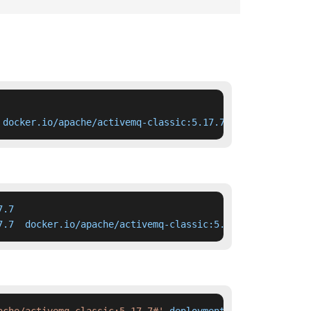
 docker.io/apache/activemq-classic:5.17.7
.7

7.7  docker.io/apache/activemq-classic:5.17.7