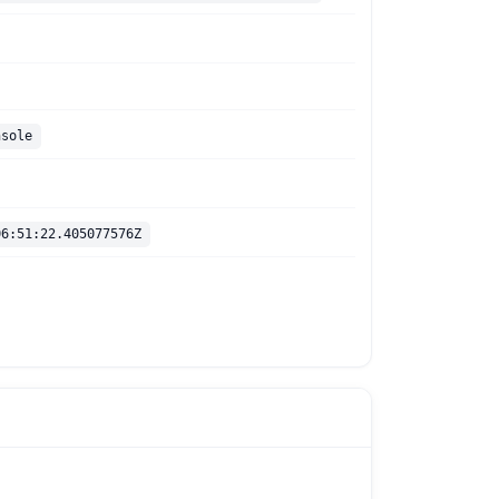
nsole
06:51:22.405077576Z