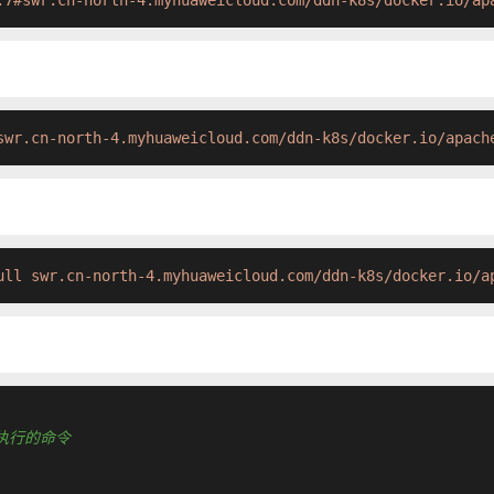
.7#swr.cn-north-4.myhuaweicloud.com/ddn-k8s/docker.io/ap
swr.cn-north-4.myhuaweicloud.com/ddn-k8s/docker.io/apach
ull swr.cn-north-4.myhuaweicloud.com/ddn-k8s/docker.io/a
认要执行的命令