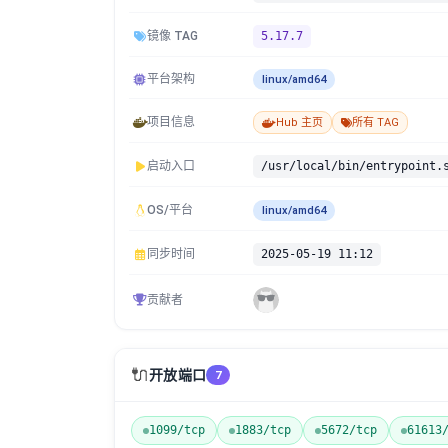
镜像 TAG
5.17.7
平台架构
linux/amd64
项目信息
Hub 主页
所有 TAG
启动入口
/usr/local/bin/entrypoint.
OS/平台
linux/amd64
同步时间
2025-05-19 11:12
贡献者
🔌
开放端口
7
1099/tcp
1883/tcp
5672/tcp
61613