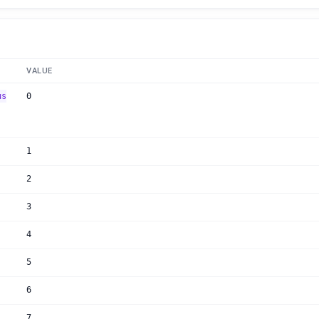
VALUE
us
0
1
2
3
4
5
6
7