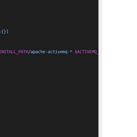
{}]

INSTALL_PATH
/apache-activemq-* 
$ACTIVEMQ_HOME
 && 	
rm
 -r 