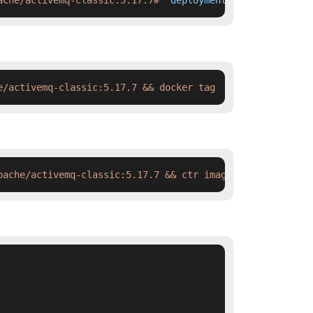
ache/activemq-classic:5.17.7#'
 deployment.yaml
e/activemq-classic:5.17.7 && docker tag  swr.cn-north-4.
pache/activemq-classic:5.17.7 && ctr images tag  swr.cn-