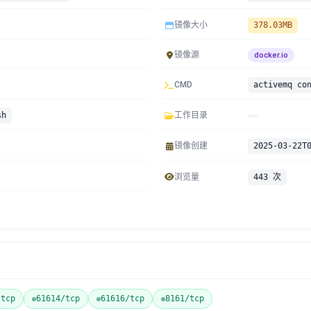
镜像大小
378.03MB
镜像源
docker.io
CMD
activemq co
sh
工作目录
镜像创建
2025-03-22T
浏览量
443 次
/tcp
61614/tcp
61616/tcp
8161/tcp