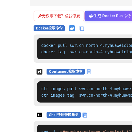
无权限下载？点我修复
生成 Docker Run 命令
Docker拉取命令
docker pull swr.cn-north-4.myhuaweiclo
docker tag  swr.cn-north-4.myhuaweiclo
Containerd拉取命令
ctr images pull swr.cn-north-4.myhuawe
ctr images tag  swr.cn-north-4.myhuawe
Shell快速替换命令