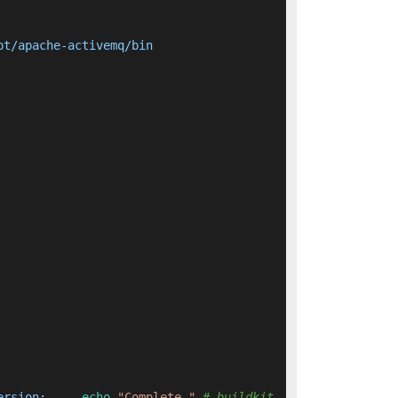
t/apache-activemq/bin

ersion;     
echo
"Complete."
# buildkit