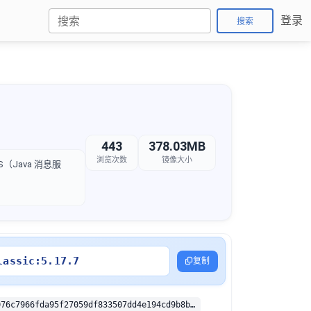
登录
搜索
443
378.03MB
浏览次数
镜像大小
MS（Java 消息服
lassic:5.17.7
复制
sha256:b7d5076c7966fda95f27059df833507dd4e194cd9b8bb73fceb1557acdbfc510