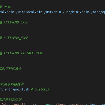
量 PATH
cal/sbin:/usr/local/bin:/usr/sbin:/usr/bin:/sbin:/bin:/op
 ACTIVEMQ_EXEC
 ACTIVEMQ_HOME
 ACTIVEMQ_INSTALL_PATH
容器启动时运行的命令
制新文件或目录到容器中
rt_entrypoint.sh 
# buildkit
命令并创建新的镜像层
ifying install ..."
;     
echo
"java --version"
; java --v