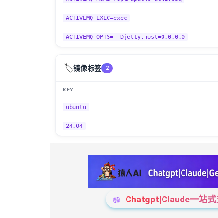
ACTIVEMQ_EXEC=exec
ACTIVEMQ_OPTS= -Djetty.host=0.0.0.0
🏷️
镜像标签
2
KEY
ubuntu
24.04
Chatgpt|Claude