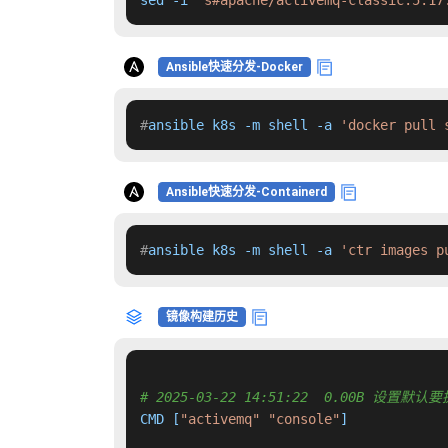
sed -i 
's#apache/activemq-classic:5.17
Ansible快速分发-Docker
#
ansible k8s -m shell -a 
'docker pull 
Ansible快速分发-Containerd
#
ansible k8s -m shell -a 
'ctr images p
镜像构建历史
# 2025-03-22 14:51:22  0.00B 设置默
CMD [
"activemq"
"console"
]
