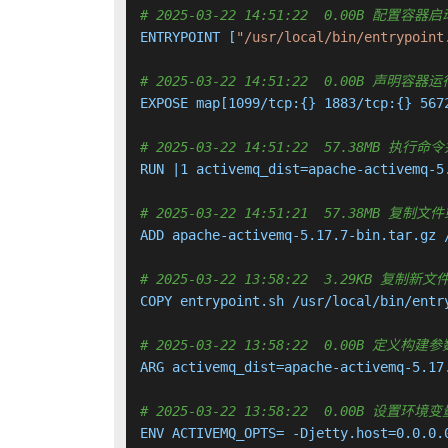
# 2025-03-22 14:51:22  0.00B 配置
ENTRYPOINT [
"/usr/local/bin/entrypoint
# 2025-03-22 14:51:22  0.00B 声明
EXPOSE map[1099/tcp:{} 1883/tcp:{} 567
# 2025-03-22 14:51:22  57.38MB 
RUN |1 activemq_dist=apache-activemq-5
# 2025-03-22 14:51:21  57.38MB 复
ADD apache-activemq-5.17.7-bin.tar.gz 
# 2025-03-22 13:58:22  3.29KB 复
COPY entrypoint.sh /usr/local/bin/entr
# 2025-03-22 13:58:22  0.00B 定义构建参
ARG activemq_dist=apache-activemq-5.17.
# 2025-03-22 13:58:22  0.00B 设置环境变量
ENV ACTIVEMQ_OPTS= -Djetty.host=0.0.0.0