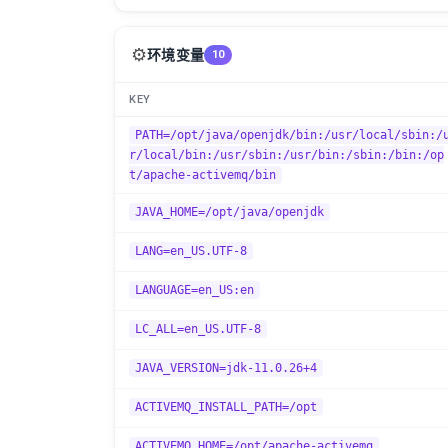
⚙️
环境变量
10
KEY
PATH=/opt/java/openjdk/bin:/usr/local/sbin:/
r/local/bin:/usr/sbin:/usr/bin:/sbin:/bin:/op
t/apache-activemq/bin
JAVA_HOME=/opt/java/openjdk
LANG=en_US.UTF-8
LANGUAGE=en_US:en
LC_ALL=en_US.UTF-8
JAVA_VERSION=jdk-11.0.26+4
ACTIVEMQ_INSTALL_PATH=/opt
ACTIVEMQ_HOME=/opt/apache-activemq