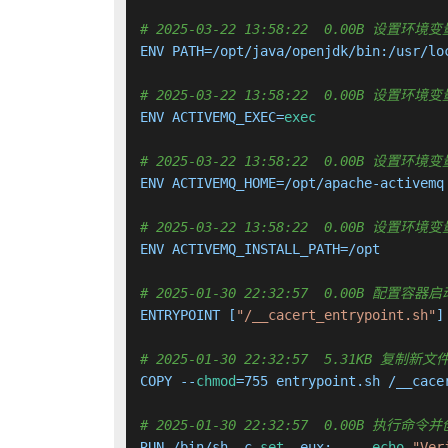
# 2025-03-22 13:58:22  0.00B 设置环境变
ENV PATH=/opt/java/openjdk/bin:/usr/lo
# 2025-03-22 13:58:22  0.00B 设置环境变量
ENV ACTIVEMQ_EXEC=
exec
# 2025-03-22 13:58:22  0.00B 设置环境变量
ENV ACTIVEMQ_HOME=/opt/apache-activemq

# 2025-03-22 13:58:22  0.00B 设置环境变量
ENV ACTIVEMQ_INSTALL_PATH=/opt

# 2025-01-30 22:32:57  0.00B 配置
ENTRYPOINT [
"/__cacert_entrypoint.sh"
]

# 2025-01-30 22:32:57  5.31KB 复
COPY --
chmod
=755 entrypoint.sh /__cace
# 2025-01-30 22:32:57  0.00B 执行
RUN /bin/sh -c 
set
 -eux;     
echo
"Ver