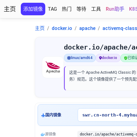
主页
添加镜像
TAG
热门
等待
工具
Run助手
K8
主页
docker.io
apache
activemq-class
docker.io/apache/a
linux/amd64
docker.io
已验证 
这是一个 Apache ActiveMQ Clas
务）规范。这个镜像提供了一个预先配置好的
swr.cn-north-4.myhu
国内镜像
源镜像
docker.io/apache/activemq-